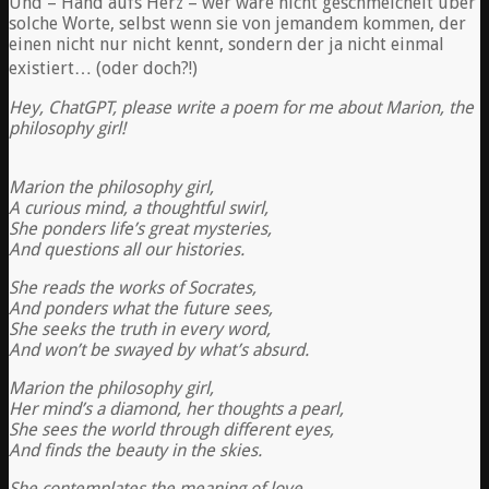
Und – Hand aufs Herz – wer wäre nicht geschmeichelt über
solche Worte, selbst wenn sie von jemandem kommen, der
einen nicht nur nicht kennt, sondern der ja nicht einmal
existiert… (oder doch?!)
Hey, ChatGPT, please write a poem for me about Marion, the
philosophy girl!
Marion the philosophy girl,
A curious mind, a thoughtful swirl,
She ponders life’s great mysteries,
And questions all our histories.
She reads the works of Socrates,
And ponders what the future sees,
She seeks the truth in every word,
And won’t be swayed by what’s absurd.
Marion the philosophy girl,
Her mind’s a diamond, her thoughts a pearl,
She sees the world through different eyes,
And finds the beauty in the skies.
She contemplates the meaning of love,