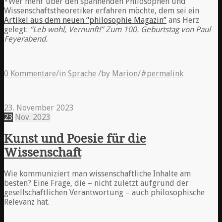
*Wer mehr über den spannenden Philosophen und
Wissenschaftstheoretiker erfahren möchte, dem sei ein
Artikel aus dem neuen “philosophie Magazin”
ans Herz
gelegt:
“Leb wohl, Vernunft!” Zum 100. Geburtstag von Paul
Feyerabend.
0 Kommentare
/
in
Sprache
/
by
Marion
/
#permalink
23. November 2023
23
Nov.
2023
Kunst und Poesie für die
Wissenschaft
Wie kommuniziert man wissenschaftliche Inhalte am
besten? Eine Frage, die – nicht zuletzt aufgrund der
gesellschaftlichen Verantwortung – auch philosophische
Relevanz hat.