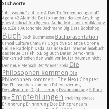
Stichworte
"philosophie" auf arte
A Day To Remember
agora42
Alain de Botton
Agora 42
anders denken
Anything
goes
Artificial Intelligence
Audio-Mitschnitt
Aufklärung
Aus.Zeit
Autonomie
Bachmann
Big Data
Bookshop
Buch
Buchpräsentation
Buch
Buchmesse
Cognitive Science
Corona
Cancel Culture
ChatGPT
Céline Rudolph
Dada
Das Böse
das internet lesebuch
das Neue
Das Philo.Blog.Buch
Daten
Demokratie
Denken schenken
den wald vor lauter bäumen nicht
Die
Der neue Mensch
Der Wiener Kreis
Philosophen kommen
DIe
Philosophen kommen - The Next Chapter
Die_Philosophen_kommen
Differenzierung
Digitalisierung
Digitalisierung
Diskriminierung
E-Book
Empfehlungen
Elite
enabling spaces
Erinnerung
Erinnerung
Ethicpreneurs
Eros