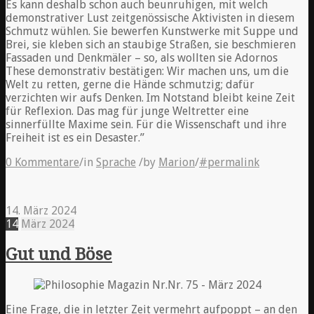
Es kann deshalb schon auch beunruhigen, mit welch
demonstrativer Lust zeitgenössische Aktivisten in diesem
Schmutz wühlen. Sie bewerfen Kunstwerke mit Suppe und
Brei, sie kleben sich an staubige Straßen, sie beschmieren
Fassaden und Denkmäler – so, als wollten sie Adornos
These demonstrativ bestätigen: Wir machen uns, um die
Welt zu retten, gerne die Hände schmutzig; dafür
verzichten wir aufs Denken. Im Notstand bleibt keine Zeit
für Reflexion. Das mag für junge Weltretter eine
sinnerfüllte Maxime sein. Für die Wissenschaft und ihre
Freiheit ist es ein Desaster.”
0 Kommentare
/
in
Sprache
/
by
Marion
/
#permalink
14. März 2024
14
März
2024
Gut und Böse
Eine Frage, die in letzter Zeit vermehrt aufpoppt – an den