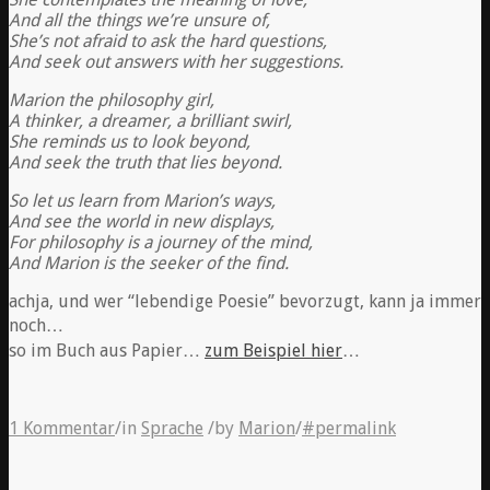
And all the things we’re unsure of,
She’s not afraid to ask the hard questions,
And seek out answers with her suggestions.
Marion the philosophy girl,
A thinker, a dreamer, a brilliant swirl,
She reminds us to look beyond,
And seek the truth that lies beyond.
So let us learn from Marion’s ways,
And see the world in new displays,
For philosophy is a journey of the mind,
And Marion is the seeker of the find.
achja, und wer “lebendige Poesie” bevorzugt, kann ja immer
noch…
so im Buch aus Papier…
zum Beispiel hier
…
1 Kommentar
/
in
Sprache
/
by
Marion
/
#permalink