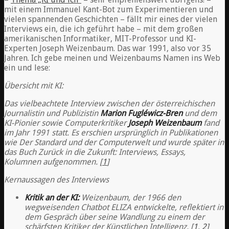
mit einem Immanuel Kant-Bot zum Experimentieren und
vielen spannenden Geschichten – fällt mir eines der vielen
Interviews ein, die ich geführt habe – mit dem großen
amerikanischen Informatiker, MIT-Professor und KI-
Experten Joseph Weizenbaum. Das war 1991, also vor 35
Jahren. Ich gebe meinen und Weizenbaums Namen ins Web
ein und lese:
Übersicht mit KI:
Das vielbeachtete Interview zwischen der österreichischen
Journalistin und Publizistin
Marion Fugléwicz-Bren
und dem
KI-Pionier sowie Computerkritiker
Joseph Weizenbaum
fand
im Jahr 1991 statt. Es erschien ursprünglich in Publikationen
wie Der Standard und der Computerwelt und wurde später in
das Buch Zurück in die Zukunft: Interviews, Essays,
Kolumnen aufgenommen. [
1
]
Kernaussagen des Interviews
Kritik an der KI:
Weizenbaum, der 1966 den
wegweisenden Chatbot ELIZA entwickelte, reflektiert in
dem Gespräch über seine Wandlung zu einem der
schärfsten Kritiker der Künstlichen Intelligenz. [
1
,
2
]