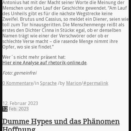
Antonius hat mit der Macht seiner Worte die Meinung der
Menschen und den Lauf der Geschichte gewendet. “Am Lauf
des Unheils gibt es für die nächste Wegstrecke keine
Zweifel. Brutus und Cassius, so meldet ein Diener, seien wie
toll zum Tor hinausgeritten. Die Menschenmenge reißt als
erstes den Dichter Cinna in Stücke: egal, ob er denselben
Namen trägt wie einer der Verschwörer oder ob er
schlechte Verse macht – die rasende Menge nimmt ihre
Opfer, wo sie sie findet.”
Wer´s nicht mehr präsent hat:
Hier eine Analyse auf rhetorik-online.de
.
Foto: gemeinfrei
0 Kommentare
/
in
Sprache
/
by
Marion
/
#permalink
12. Februar 2023
12
Feb.
2023
Dumme Hypes und das Phänomen
Hoffnung