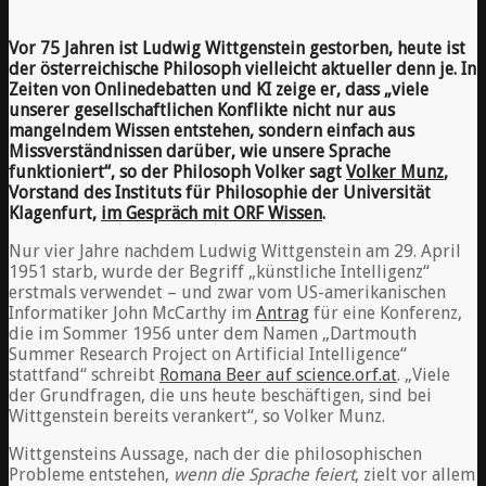
Vor 75 Jahren ist Ludwig Wittgenstein gestorben, heute ist
der österreichische Philosoph vielleicht aktueller denn je. In
Zeiten von Onlinedebatten und KI zeige er, dass „viele
unserer gesellschaftlichen Konflikte nicht nur aus
mangelndem Wissen entstehen, sondern einfach aus
Missverständnissen darüber, wie unsere Sprache
funktioniert“, so der Philosoph Volker sagt
Volker Munz
,
Vorstand des Instituts für Philosophie der Universität
Klagenfurt,
im Gespräch mit ORF Wissen
.
Nur vier Jahre nachdem Ludwig Wittgenstein am 29. April
1951 starb, wurde der Begriff „künstliche Intelligenz“
erstmals verwendet – und zwar vom US-amerikanischen
Informatiker John McCarthy im
Antrag
für eine Konferenz,
die im Sommer 1956 unter dem Namen „Dartmouth
Summer Research Project on Artificial Intelligence“
stattfand“ schreibt
Romana Beer auf science.orf.at
. „Viele
der Grundfragen, die uns heute beschäftigen, sind bei
Wittgenstein bereits verankert“, so Volker Munz.
Wittgensteins Aussage, nach der die philosophischen
Probleme entstehen,
wenn die Sprache feiert
, zielt vor allem