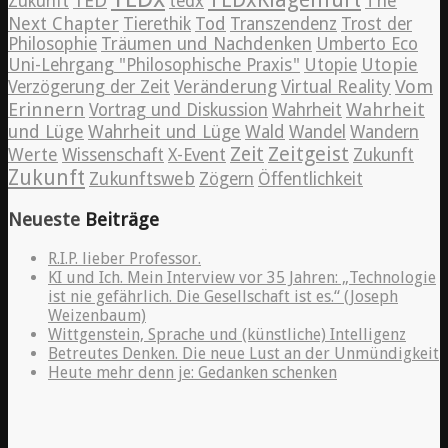
TED
The
Zukunft
tedx
Next Chapter
Tierethik
Tod
Transzendenz
Trost der
Philosophie
Träumen und Nachdenken
Umberto Eco
Utopie
Uni-Lehrgang "Philosophische Praxis"
Utopie
Vom
Verzögerung der Zeit
Veränderung
Virtual Reality
Erinnern
Wahrheit
Vortrag und Diskussion
Wahrheit
und Lüge
Wahrheit und Lüge
Wald
Wandel
Wandern
Zeitgeist
Zeit
Werte
Wissenschaft
X-Event
Zukunft
Zukunft
Zukunftsweb
Zögern
Öffentlichkeit
Neueste
Beiträge
R.I.P. lieber Professor.
KI und Ich. Mein Interview vor 35 Jahren: „Technologie
ist nie gefährlich. Die Gesellschaft ist es.“ (Joseph
Weizenbaum)
Wittgenstein, Sprache und (künstliche) Intelligenz
Betreutes Denken. Die neue Lust an der Unmündigkeit
Heute mehr denn je: Gedanken schenken