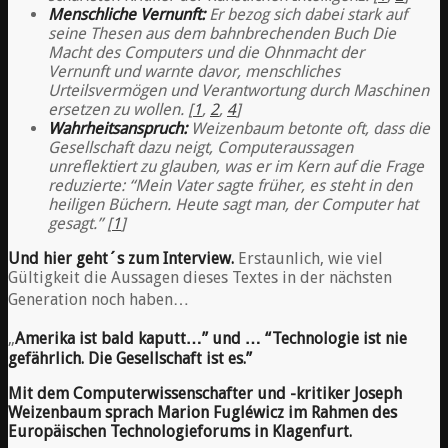
Menschliche Vernunft:
Er bezog sich dabei stark auf
seine Thesen aus dem bahnbrechenden Buch Die
Macht des Computers und die Ohnmacht der
Vernunft und warnte davor, menschliches
Urteilsvermögen und Verantwortung durch Maschinen
ersetzen zu wollen. [
1
,
2
,
4
]
Wahrheitsanspruch:
Weizenbaum betonte oft, dass die
Gesellschaft dazu neigt, Computeraussagen
unreflektiert zu glauben, was er im Kern auf die Frage
reduzierte: “Mein Vater sagte früher, es steht in den
heiligen Büchern. Heute sagt man, der Computer hat
gesagt.” [
1
]
Und hier geht´s zum Interview.
Erstaunlich, wie viel
Gültigkeit die Aussagen dieses Textes in der nächsten
Generation noch haben…
„
Amerika
ist bald kaputt…” und … “Technologie ist nie
gefährlich. Die Gesellschaft ist es.”
Mit dem Computerwissenschafter und -kritiker Joseph
Weizenbaum sprach Marion Fugléwicz im Rahmen des
Europäischen Technologieforums in Klagenfurt.