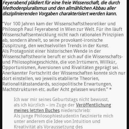
Feyerabend plädiert für eine freie Wissenschaft, die durch
Methodenpluralismus und den allmählichen Abbau aller
disziplinierenden Vorgaben charakterisiert werden kann.
“Vor 100 Jahren kam der Wissenschaftstheoretiker und
Philosoph Paul Feyerabend in Wien zur Welt. Für ihn läuft
Wissenschaftsentwicklung nicht nach rationalen Prinzipien
ab, sondern ähnelt, so seine provokant-ironische
Zuspitzung, den wechselvollen Trends in der Kunst.
Als Protagonist einer historischen Wende in der
Wissenschaftstheorie beruft er sich auf die Wissenschafts-
und Philosophiegeschichte, die von Irrtümern, Willkür,
Opportunismen, Aversionen und Rivalitäten geprägt sei.
Anerkannter Fortschritt der Wissenschaften konnte sich nur
dort einstellen, wo jeweils etablierte Theorien,
Rationalitätsstandards, soziopolitische Erwartungen,
Machtstrukturen etc. außer Acht gelassen wurden.” *
Ich war mir seines Geburtstags nicht bewusst,
als ich kürzlich – im Zuge der
Veröffentlichung
meines letzten Buches
niederschrieb:
Als junge Philosophiestudentin faszinierte mich
unter anderem die Idee von Intuition und
Kreativität als Voraussetzung des