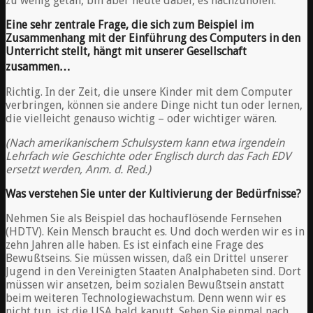
zu wenig getan, bin aber heute dabei, es nachzuholen.
Eine sehr zentrale Frage, die sich zum Beispiel im
Zusammenhang mit der Einführung des Computers in den
Unterricht stellt, hängt mit unserer Gesellschaft
zusammen…
Richtig. In der Zeit, die unsere Kinder mit dem Computer
verbringen, können sie andere Dinge nicht tun oder lernen,
die vielleicht genauso wichtig – oder wichtiger wären.
(Nach amerikanischem Schulsystem kann etwa irgendein
Lehrfach wie Geschichte oder Englisch durch das Fach EDV
ersetzt werden, Anm. d. Red.)
Was verstehen Sie unter der Kultivierung der Bedürfnisse?
Nehmen Sie als Beispiel das hochauflösende Fernsehen
(HDTV). Kein Mensch braucht es. Und doch werden wir es in
zehn Jahren alle haben. Es ist einfach eine Frage des
Bewußtseins. Sie müssen wissen, daß ein Drittel unserer
Jugend in den Vereinigten Staaten Analphabeten sind. Dort
müssen wir ansetzen, beim sozialen Bewußtsein anstatt
beim weiteren Technologiewachstum. Denn wenn wir es
nicht tun, ist die USA bald kaputt. Sehen Sie einmal nach