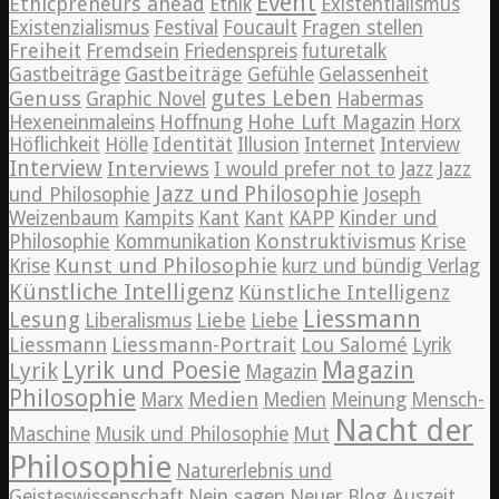
Event
Ethicpreneurs ahead
Ethik
Existentialismus
Existenzialismus
Festival
Foucault
Fragen stellen
Freiheit
Fremdsein
Friedenspreis
futuretalk
Gastbeiträge
Gastbeiträge
Gefühle
Gelassenheit
Genuss
gutes Leben
Graphic Novel
Habermas
Hexeneinmaleins
Hoffnung
Hohe Luft Magazin
Horx
Höflichkeit
Hölle
Identität
Illusion
Internet
Interview
Interview
Interviews
Jazz
I would prefer not to
Jazz
Jazz und Philosophie
und Philosophie
Joseph
Weizenbaum
Kampits
Kant
Kant
KAPP
Kinder und
Konstruktivismus
Krise
Philosophie
Kommunikation
Kunst und Philosophie
Krise
kurz und bündig Verlag
Künstliche Intelligenz
Künstliche Intelligenz
Liessmann
Lesung
Liebe
Liberalismus
Liebe
Liessmann
Liessmann-Portrait
Lou Salomé
Lyrik
Lyrik und Poesie
Magazin
Lyrik
Magazin
Philosophie
Medien
Marx
Medien
Meinung
Mensch-
Nacht der
Maschine
Musik und Philosophie
Mut
Philosophie
Naturerlebnis und
Geisteswissenschaft
Nein sagen
Neuer Blog Auszeit