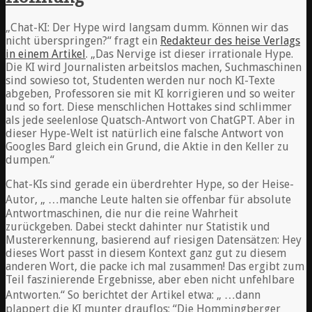
„Chat-KI: Der Hype wird langsam dumm. Können wir das
nicht überspringen?“ fragt ein
Redakteur des heise Verlags
in einem Artikel
. „Das Nervige ist dieser irrationale Hype.
Die KI wird Journalisten arbeitslos machen, Suchmaschinen
sind sowieso tot, Studenten werden nur noch KI-Texte
abgeben, Professoren sie mit KI korrigieren und so weiter
und so fort. Diese menschlichen Hottakes sind schlimmer
als jede seelenlose Quatsch-Antwort von ChatGPT. Aber in
dieser Hype-Welt ist natürlich eine falsche Antwort von
Googles Bard gleich ein Grund, die Aktie in den Keller zu
dumpen.“
Chat-KIs sind gerade ein überdrehter Hype, so der Heise-
Autor, „ …manche Leute halten sie offenbar für absolute
Antwortmaschinen, die nur die reine Wahrheit
zurückgeben. Dabei steckt dahinter nur Statistik und
Mustererkennung, basierend auf riesigen Datensätzen: Hey
dieses Wort passt in diesem Kontext ganz gut zu diesem
anderen Wort, die packe ich mal zusammen! Das ergibt zum
Teil faszinierende Ergebnisse, aber eben nicht unfehlbare
Antworten.“ So berichtet der Artikel etwa: „ …dann
plappert die KI munter drauflos: “Die Hommingberger