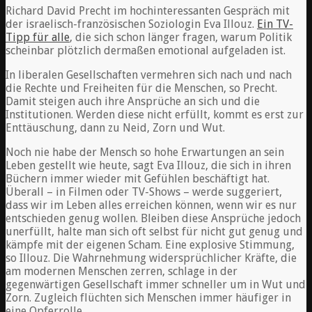
Richard David Precht im hochinteressanten Gespräch mit
der israelisch-französischen Soziologin Eva Illouz.
Ein TV-
Tipp für alle
, die sich schon länger fragen, warum Politik
scheinbar plötzlich dermaßen emotional aufgeladen ist.
In liberalen Gesellschaften vermehren sich nach und nach
die Rechte und Freiheiten für die Menschen, so Precht.
Damit steigen auch ihre Ansprüche an sich und die
Institutionen. Werden diese nicht erfüllt, kommt es erst zur
Enttäuschung, dann zu Neid, Zorn und Wut.
Noch nie habe der Mensch so hohe Erwartungen an sein
Leben gestellt wie heute, sagt Eva Illouz, die sich in ihren
Büchern immer wieder mit Gefühlen beschäftigt hat.
Überall – in Filmen oder TV-Shows – werde suggeriert,
dass wir im Leben alles erreichen können, wenn wir es nur
entschieden genug wollen. Bleiben diese Ansprüche jedoch
unerfüllt, halte man sich oft selbst für nicht gut genug und
kämpfe mit der eigenen Scham. Eine explosive Stimmung,
so Illouz. Die Wahrnehmung widersprüchlicher Kräfte, die
am modernen Menschen zerren, schlage in der
gegenwärtigen Gesellschaft immer schneller um in Wut und
Zorn. Zugleich flüchten sich Menschen immer häufiger in
eine Opferrolle.