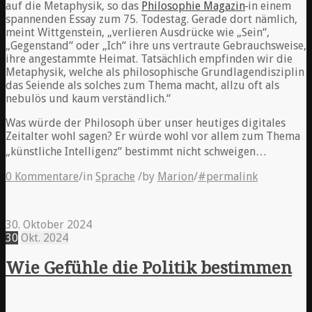
auf die Metaphysik, so das
Philosophie Magazin
in einem
spannenden Essay zum 75. Todestag. Gerade dort nämlich,
meint Wittgenstein, „verlieren Ausdrücke wie „Sein“,
„Gegenstand“ oder „Ich“ ihre uns vertraute Gebrauchsweise,
ihre angestammte Heimat. Tatsächlich empfinden wir die
Metaphysik, welche als philosophische Grundlagendisziplin
das Seiende als solches zum Thema macht, allzu oft als
nebulös und kaum verständlich.“
Was würde der Philosoph über unser heutiges digitales
Zeitalter wohl sagen? Er würde wohl vor allem zum Thema
„künstliche Intelligenz“ bestimmt nicht schweigen…
0 Kommentare
/
in
Sprache
/
by
Marion
/
#permalink
30. Oktober 2024
30
Okt.
2024
Wie Gefühle die Politik bestimmen