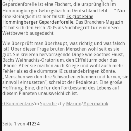
Gepardenforelle ist eine Fischart, die ursprünglich im
Hommingberger Gebirgsbach in Deutschland lebt. …“ Nur
eine Kleinigkeit ist hier falsch:
Es gibt keine
Hommingberger Gepardenforelle
. Das Branchen-Magazin
c’t hat sich den Fisch 2005 als Suchbegriff für einen Seo-
Wettbewerb ausgedacht.
Wie überprüft man überhaupt, was richtig und was falsch
ist? Über dieser Frage brüten Menschen wohl seit es sie
gibt. Sie kreieren hervorragende Dinge wie Goethes Faust,
Bachs Weihnachts-Oratorium, den Eiffelturm oder das
iPhone. Aber sie machen auch Kriege und wohl auch mehr
Fehler als es die dümmste KI zustandebringen könnte.
„Menschen werden ihre Schwächen erkennen und lernen, sie
sinnvoll einzusetzen“, schreibt der Redakteur. Eine große
Hoffnung. Eine, die für den Fortbestand des Lebens auf
diesem Planeten unausweichlich ist.
0 Kommentare
/
in
Sprache
/
by
Marion
/
#permalink
Seite 1 von 4
1
2
3
4