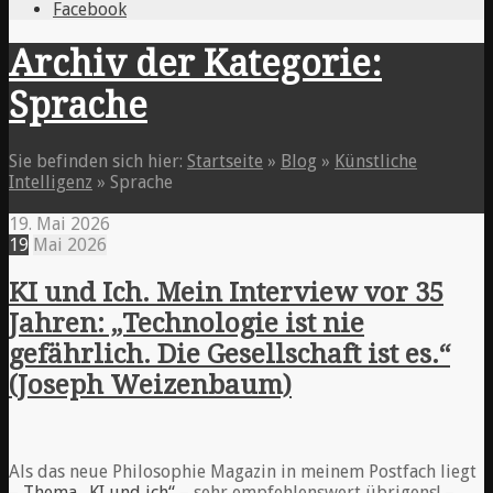
Facebook
Archiv der Kategorie:
Sprache
Sie befinden sich hier:
Startseite
»
Blog
»
Künstliche
Intelligenz
»
Sprache
19. Mai 2026
19
Mai
2026
KI und Ich. Mein Interview vor 35
Jahren: „Technologie ist nie
gefährlich. Die Gesellschaft ist es.“
(Joseph Weizenbaum)
Als das neue Philosophie Magazin in meinem Postfach liegt
–
Thema „KI und ich“
– sehr empfehlenswert übrigens! –