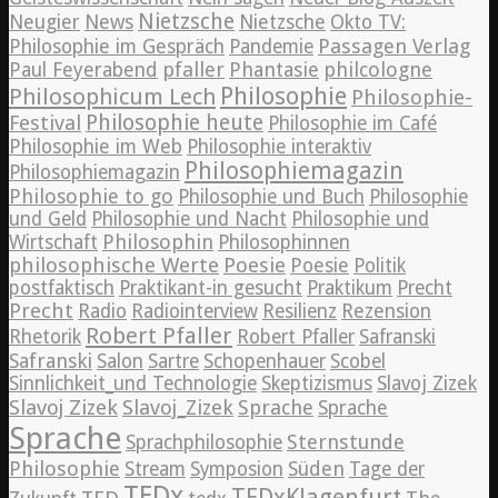
Nietzsche
News
Neugier
Nietzsche
Okto TV:
Passagen Verlag
Philosophie im Gespräch
Pandemie
pfaller
Phantasie
philcologne
Paul Feyerabend
Philosophie
Philosophicum Lech
Philosophie-
Philosophie heute
Festival
Philosophie im Café
Philosophie im Web
Philosophie interaktiv
Philosophiemagazin
Philosophiemagazin
Philosophie to go
Philosophie und Buch
Philosophie
und Geld
Philosophie und Nacht
Philosophie und
Philosophin
Wirtschaft
Philosophinnen
philosophische Werte
Poesie
Poesie
Politik
postfaktisch
Praktikant-in gesucht
Praktikum
Precht
Precht
Radio
Radiointerview
Resilienz
Rezension
Robert Pfaller
Rhetorik
Robert Pfaller
Safranski
Safranski
Salon
Sartre
Schopenhauer
Scobel
Sinnlichkeit_und Technologie
Skeptizismus
Slavoj Zizek
Slavoj Zizek
Slavoj_Zizek
Sprache
Sprache
Sprache
Sternstunde
Sprachphilosophie
Philosophie
Süden
Stream
Symposion
Tage der
TEDx
TEDxKlagenfurt