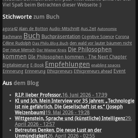
Viel Spaß beim Betrachten dieser Webseite :)
Stichworte
zum Buch
agora42
Alain de Botton
Audio-Mitschnitt
Aus.Zeit
Autonomie
Buch
Buchpräsentation
Bachmann
Cognitive Science
Corona
Céline Rudolph
den wald vor lauter bäumen nicht
Das Philo.Blog.Buch
Die Philosophen
Der neue Mensch
Der Wiener Kreis
kommen
DIe Philosophen kommen - The Next Chapter
Empfehlungen
Digitalisierung
E-Book
enabling spaces
Event
Erinnerung
Erinnerung
Ethicpreneurs
Ethicpreneurs ahead
Aus
dem Blog
R.I.P. lieber Professor.
16. Juni 2026 - 17:39
KI und Ich. Mein Interview vor 35 Jahren: „Technologie
ist nie gefährlich. Die Gesellschaft ist es.“ (Joseph
Weizenbaum)
19. Mai 2026 - 19:28
Wittgenstein, Sprache und (künstliche) Intelligenz
29.
April 2026 - 12:57
Betreutes Denken. Die neue Lust an der
Unmündigkeit
26. April 2026 - 02:55