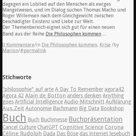
dagegen ein Loblied auf den Menschen als ewiges
Mangelwesen, und im Dialog suchen Thomas Macho und
Roger Willemsen nach dem Gleichgewicht zwischen
beschädigter Existenz und Liebe zur Welt.
Der Themenbereich eignet sich gut für einen neuen
Band aus der Reihe
Die Philosophen kommen
…
0 Kommentare
/
in
Die Philosophen kommen
,
Krise
/
by
Marion
/
#permalink
Stichworte
"philosophie" auf arte
A Day To Remember
agora42
Alain de Botton
Agora 42
anders denken
Anything
goes
Artificial Intelligence
Audio-Mitschnitt
Aufklärung
Aus.Zeit
Autonomie
Bachmann
Big Data
Bookshop
Buch
Buchpräsentation
Buch
Buchmesse
Cognitive Science
Corona
Cancel Culture
ChatGPT
Céline Rudolph
Dada
Das Böse
das internet lesebuch