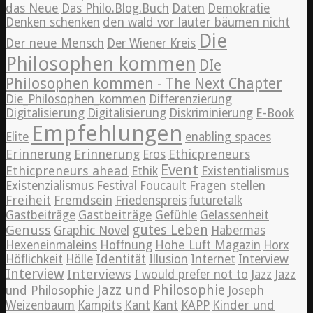
das Neue
Das Philo.Blog.Buch
Daten
Demokratie
Denken schenken
den wald vor lauter bäumen nicht
Die
Der neue Mensch
Der Wiener Kreis
Philosophen kommen
DIe
Philosophen kommen - The Next Chapter
Die_Philosophen_kommen
Differenzierung
Digitalisierung
Digitalisierung
Diskriminierung
E-Book
Empfehlungen
Elite
enabling spaces
Erinnerung
Erinnerung
Ethicpreneurs
Eros
Event
Ethicpreneurs ahead
Ethik
Existentialismus
Existenzialismus
Festival
Foucault
Fragen stellen
Freiheit
Fremdsein
Friedenspreis
futuretalk
Gastbeiträge
Gastbeiträge
Gefühle
Gelassenheit
Genuss
gutes Leben
Graphic Novel
Habermas
Hexeneinmaleins
Hoffnung
Hohe Luft Magazin
Horx
Höflichkeit
Hölle
Identität
Illusion
Internet
Interview
Interview
Interviews
Jazz
I would prefer not to
Jazz
Jazz und Philosophie
und Philosophie
Joseph
Weizenbaum
Kampits
Kant
Kant
KAPP
Kinder und