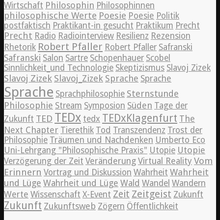
Philosophin
Wirtschaft
Philosophinnen
philosophische Werte
Poesie
Poesie
Politik
postfaktisch
Praktikant-in gesucht
Praktikum
Precht
Precht
Radio
Radiointerview
Resilienz
Rezension
Robert Pfaller
Rhetorik
Robert Pfaller
Safranski
Safranski
Salon
Sartre
Schopenhauer
Scobel
Sinnlichkeit_und Technologie
Skeptizismus
Slavoj Zizek
Slavoj Zizek
Slavoj_Zizek
Sprache
Sprache
Sprache
Sternstunde
Sprachphilosophie
Philosophie
Süden
Stream
Symposion
Tage der
TEDx
TEDxKlagenfurt
TED
The
Zukunft
tedx
Next Chapter
Tierethik
Tod
Transzendenz
Trost der
Philosophie
Träumen und Nachdenken
Umberto Eco
Utopie
Uni-Lehrgang "Philosophische Praxis"
Utopie
Vom
Verzögerung der Zeit
Veränderung
Virtual Reality
Erinnern
Wahrheit
Vortrag und Diskussion
Wahrheit
und Lüge
Wahrheit und Lüge
Wald
Wandel
Wandern
Zeitgeist
Zeit
Werte
Wissenschaft
X-Event
Zukunft
Zukunft
Zukunftsweb
Zögern
Öffentlichkeit