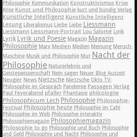
Konstruktivismus
Krise
Philosophie
Kommunikation
Kunst und Philosophie
Krise
kurz und bündig Verlag
Künstliche Intelligenz
Künstliche Intelligenz
Liessmann
Lesung
Liebe
Liberalismus
Liebe
Liessmann
Liessmann-Portrait
Lou Salomé
Lyrik
Lyrik und Poesie
Magazin
Lyrik
Magazin
Philosophie
Medien
Marx
Medien
Meinung
Mensch-
Nacht der
Maschine
Musik und Philosophie
Mut
Philosophie
Naturerlebnis und
Geisteswissenschaft
Nein sagen
Neuer Blog Auszeit
Nietzsche
News
Neugier
Nietzsche
Okto TV:
Passagen Verlag
Philosophie im Gespräch
Pandemie
pfaller
Phantasie
philcologne
Paul Feyerabend
Philosophie
Philosophicum Lech
Philosophie-
Philosophie heute
Festival
Philosophie im Café
Philosophie im Web
Philosophie interaktiv
Philosophiemagazin
Philosophiemagazin
Philosophie to go
Philosophie und Buch
Philosophie
und Geld
Philosophie und Nacht
Philosophie und