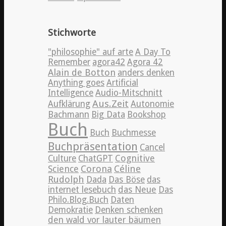
Stichworte
"philosophie" auf arte
A Day To
Remember
agora42
Agora 42
Alain de Botton
anders denken
Anything goes
Artificial
Intelligence
Audio-Mitschnitt
Aus.Zeit
Aufklärung
Autonomie
Bachmann
Big Data
Bookshop
Buch
Buch
Buchmesse
Buchpräsentation
Cancel
Cognitive
Culture
ChatGPT
Science
Corona
Céline
Rudolph
Dada
Das Böse
das
internet lesebuch
das Neue
Das
Philo.Blog.Buch
Daten
Demokratie
Denken schenken
den wald vor lauter bäumen