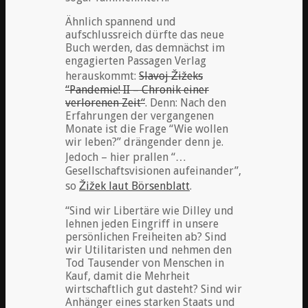
Ähnlich spannend und
aufschlussreich dürfte das neue
Buch werden, das demnächst im
engagierten Passagen Verlag
herauskommt:
Slavoj Žižeks
“Pandemie! II – Chronik einer
verlorenen Zeit“
. Denn: Nach den
Erfahrungen der vergangenen
Monate ist die Frage “Wie wollen
wir leben?” drängender denn je.
Jedoch – hier prallen “…
Gesellschaftsvisionen aufeinander”,
so
Žižek laut Börsenblatt
.
“Sind wir Libertäre wie Dilley und
lehnen jeden Eingriff in unsere
persönlichen Freiheiten ab? Sind
wir Utilitaristen und nehmen den
Tod Tausender von Menschen in
Kauf, damit die Mehrheit
wirtschaftlich gut dasteht? Sind wir
Anhänger eines starken Staats und