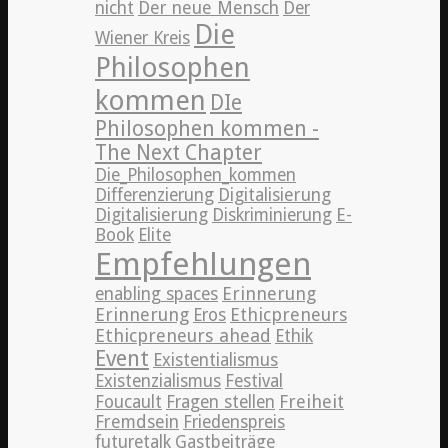
nicht
Der neue Mensch
Der
Die
Wiener Kreis
Philosophen
kommen
DIe
Philosophen kommen -
The Next Chapter
Die_Philosophen_kommen
Differenzierung
Digitalisierung
Digitalisierung
Diskriminierung
E-
Book
Elite
Empfehlungen
Erinnerung
enabling spaces
Erinnerung
Ethicpreneurs
Eros
Ethicpreneurs ahead
Ethik
Event
Existentialismus
Existenzialismus
Festival
Freiheit
Foucault
Fragen stellen
Fremdsein
Friedenspreis
futuretalk
Gastbeiträge