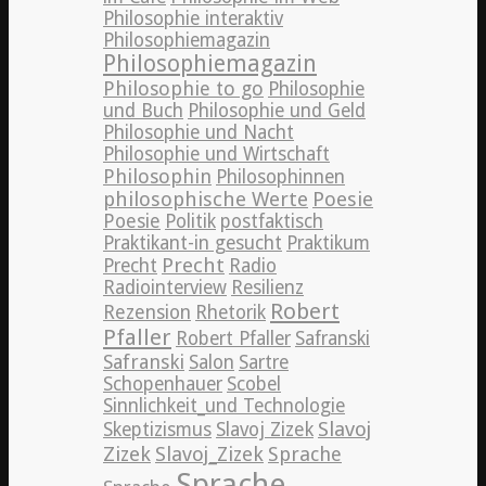
Philosophie interaktiv
Philosophiemagazin
Philosophiemagazin
Philosophie to go
Philosophie
und Buch
Philosophie und Geld
Philosophie und Nacht
Philosophie und Wirtschaft
Philosophin
Philosophinnen
philosophische Werte
Poesie
Poesie
Politik
postfaktisch
Praktikant-in gesucht
Praktikum
Precht
Precht
Radio
Radiointerview
Resilienz
Robert
Rezension
Rhetorik
Pfaller
Robert Pfaller
Safranski
Safranski
Salon
Sartre
Schopenhauer
Scobel
Sinnlichkeit_und Technologie
Slavoj
Skeptizismus
Slavoj Zizek
Zizek
Slavoj_Zizek
Sprache
Sprache