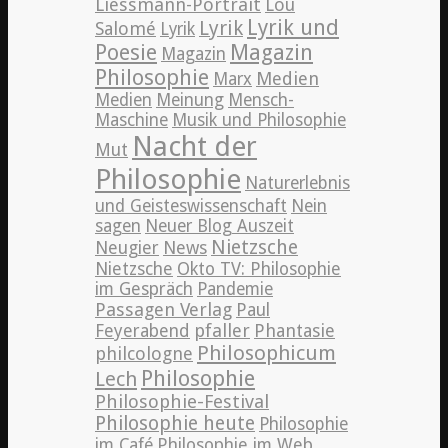
Liessmann-Portrait
Lou
Lyrik und
Lyrik
Salomé
Lyrik
Poesie
Magazin
Magazin
Philosophie
Medien
Marx
Medien
Meinung
Mensch-
Maschine
Musik und Philosophie
Nacht der
Mut
Philosophie
Naturerlebnis
und Geisteswissenschaft
Nein
sagen
Neuer Blog Auszeit
Nietzsche
News
Neugier
Nietzsche
Okto TV: Philosophie
im Gespräch
Pandemie
Passagen Verlag
Paul
pfaller
Phantasie
Feyerabend
Philosophicum
philcologne
Philosophie
Lech
Philosophie-Festival
Philosophie heute
Philosophie
im Café
Philosophie im Web