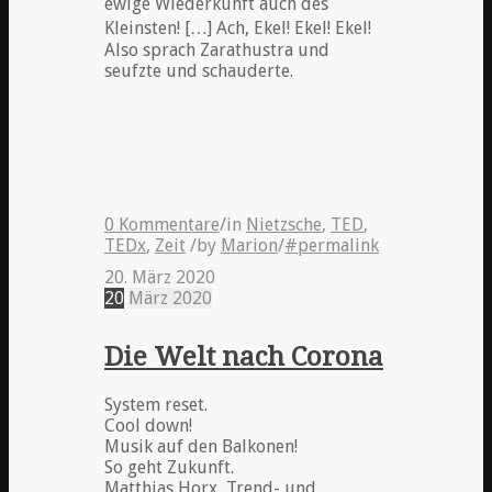
ewige Wiederkunft auch des
Kleinsten! […] Ach, Ekel! Ekel! Ekel!
Also sprach Zarathustra und
seufzte und schauderte.
0 Kommentare
/
in
Nietzsche
,
TED
,
TEDx
,
Zeit
/
by
Marion
/
#permalink
20. März 2020
20
März
2020
Die Welt nach Corona
System reset.
Cool down!
Musik auf den Balkonen!
So geht Zukunft.
Matthias Horx, Trend- und