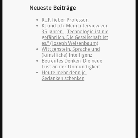
Neueste
Beiträge
R.I.P. lieber Professor.
KI und Ich. Mein Interview vor
35 Jahren: „Technologie ist nie
gefährlich. Die Gesellschaft ist
es.“ (Joseph Weizenbaum)
Wittgenstein, Sprache und
(künstliche) Intelligenz
Betreutes Denken. Die neue
Lust an der Unmündigkeit
Heute mehr denn je:
Gedanken schenken