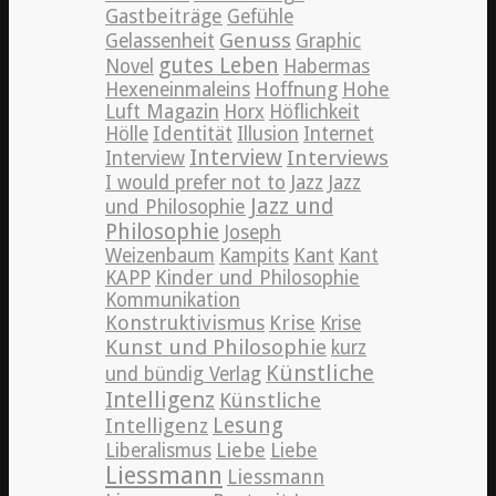
Gastbeiträge
Gefühle
Genuss
Gelassenheit
Graphic
gutes Leben
Novel
Habermas
Hexeneinmaleins
Hoffnung
Hohe
Luft Magazin
Horx
Höflichkeit
Hölle
Identität
Illusion
Internet
Interview
Interviews
Interview
Jazz
I would prefer not to
Jazz
Jazz und
und Philosophie
Philosophie
Joseph
Weizenbaum
Kampits
Kant
Kant
KAPP
Kinder und Philosophie
Kommunikation
Konstruktivismus
Krise
Krise
Kunst und Philosophie
kurz
Künstliche
und bündig Verlag
Intelligenz
Künstliche
Lesung
Intelligenz
Liebe
Liberalismus
Liebe
Liessmann
Liessmann