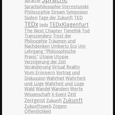
Sprache
Sternstunde
Sprachphilosophie
Philosophie
Stream
Symposion
TED
Süden
Tage der Zukunft
TEDx
TEDxKlagenfurt
tedx
The Next Chapter
Tierethik
Tod
Transzendenz
Trost der
Philosophie
Träumen und
Nachdenken
Umberto Eco
Uni-
Lehrgang "Philosophische
Utopie
Praxis"
Utopie
Verzögerung der Zeit
Veränderung
Virtual Reality
Vom Erinnern
Vortrag und
Wahrheit
Diskussion
Wahrheit
und Lüge
Wahrheit und Lüge
Wald
Wandel
Wandern
Werte
Zeit
Wissenschaft
X-Event
Zeitgeist
Zukunft
Zukunft
Zukunftsweb
Zögern
Öffentlichkeit