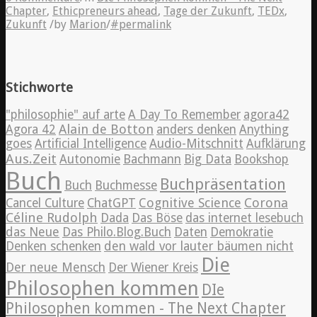
Chapter
,
Ethicpreneurs ahead
,
Tage der Zukunft
,
TEDx
,
Zukunft
/
by
Marion
/
#permalink
Stichworte
"philosophie" auf arte
A Day To Remember
agora42
Alain de Botton
Agora 42
anders denken
Anything
goes
Artificial Intelligence
Audio-Mitschnitt
Aufklärung
Aus.Zeit
Autonomie
Bachmann
Big Data
Bookshop
Buch
Buchpräsentation
Buch
Buchmesse
Cognitive Science
Corona
Cancel Culture
ChatGPT
Céline Rudolph
Dada
Das Böse
das internet lesebuch
das Neue
Das Philo.Blog.Buch
Daten
Demokratie
Denken schenken
den wald vor lauter bäumen nicht
Die
Der neue Mensch
Der Wiener Kreis
Philosophen kommen
DIe
Philosophen kommen - The Next Chapter