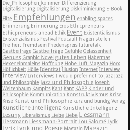
Die_Philosophen_kommen
Differenzierung
Digitalisierung
Digitalisierung
Diskriminierung
E-Book
Empfehlungen
Elite
enabling spaces
Erinnerung
Erinnerung
Ethicpreneurs
Eros
Event
Ethicpreneurs ahead
Ethik
Existentialismus
Existenzialismus
Festival
Foucault
Fragen stellen
Freiheit
Fremdsein
Friedenspreis
futuretalk
Gastbeiträge
Gastbeiträge
Gefühle
Gelassenheit
Genuss
gutes Leben
Graphic Novel
Habermas
Hexeneinmaleins
Hoffnung
Hohe Luft Magazin
Horx
Höflichkeit
Hölle
Identität
Illusion
Internet
Interview
Interview
Interviews
Jazz
I would prefer not to
Jazz
Jazz und Philosophie
und Philosophie
Joseph
Weizenbaum
Kampits
Kant
Kant
KAPP
Kinder und
Konstruktivismus
Krise
Philosophie
Kommunikation
Kunst und Philosophie
Krise
kurz und bündig Verlag
Künstliche Intelligenz
Künstliche Intelligenz
Liessmann
Lesung
Liebe
Liberalismus
Liebe
Liessmann
Liessmann-Portrait
Lou Salomé
Lyrik
Lyrik und Poesie
Magazin
Lyrik
Magazin