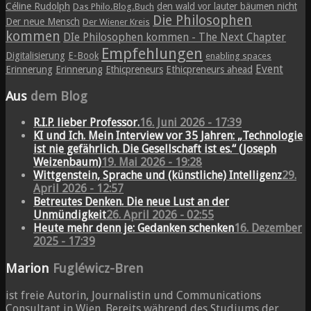
Céline Rudolph
den wald vor lauter bäumen nicht
Das Philo.Blog.Buch
Die Philosophen
Der neue Mensch
Der Wiener Kreis
kommen
DIe Philosophen kommen - The Next Chapter
Empfehlungen
Digitalisierung
E-Book
enabling spaces
Event
Erinnerung
Erinnerung
Ethicpreneurs
Ethicpreneurs ahead
Aus
dem Blog
R.I.P. lieber Professor.
16. Juni 2026 - 17:39
KI und Ich. Mein Interview vor 35 Jahren: „Technologie
ist nie gefährlich. Die Gesellschaft ist es.“ (Joseph
Weizenbaum)
19. Mai 2026 - 19:28
Wittgenstein, Sprache und (künstliche) Intelligenz
29.
April 2026 - 12:57
Betreutes Denken. Die neue Lust an der
Unmündigkeit
26. April 2026 - 02:55
Heute mehr denn je: Gedanken schenken
16. Dezember
2025 - 17:39
Marion
Fugléwicz-Bren
ist freie Autorin, Journalistin und Communications
Consultant in Wien. Bereits während des Studiums der