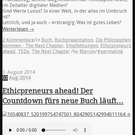
im Zeitalter digitaler Medien?
Sind Werte Luxus? In einer Welt, in der alles im Umbruch
ist?
Letzlich, und ja auch – erstrangig: Was ist gutes Leben?
Weiterlesen
→
2 Kommentare
/
in
Buch
,
Buchpräsentation
,
DIe Philosophen
kommen - The Next Chapter
,
Empfehlungen
,
Ethicpreneurs
ahead
,
TEDx
,
The Next Chapter
/
by
Marion
/
#permalink
3. August 2014
03
Aug.
2014
Ethicpreneurs ahead! Der
Countdown fürs neue Buch läuft…