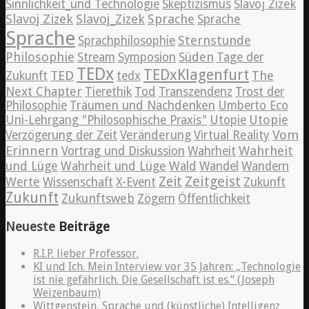
Sinnlichkeit_und Technologie
Skeptizismus
Slavoj Zizek
Slavoj Zizek
Slavoj_Zizek
Sprache
Sprache
Sprache
Sternstunde
Sprachphilosophie
Philosophie
Süden
Stream
Symposion
Tage der
TEDx
TEDxKlagenfurt
TED
The
Zukunft
tedx
Next Chapter
Tierethik
Tod
Transzendenz
Trost der
Philosophie
Träumen und Nachdenken
Umberto Eco
Utopie
Uni-Lehrgang "Philosophische Praxis"
Utopie
Vom
Verzögerung der Zeit
Veränderung
Virtual Reality
Erinnern
Wahrheit
Vortrag und Diskussion
Wahrheit
und Lüge
Wahrheit und Lüge
Wald
Wandel
Wandern
Zeitgeist
Zeit
Werte
Wissenschaft
X-Event
Zukunft
Zukunft
Zukunftsweb
Zögern
Öffentlichkeit
Neueste
Beiträge
R.I.P. lieber Professor.
KI und Ich. Mein Interview vor 35 Jahren: „Technologie
ist nie gefährlich. Die Gesellschaft ist es.“ (Joseph
Weizenbaum)
Wittgenstein, Sprache und (künstliche) Intelligenz