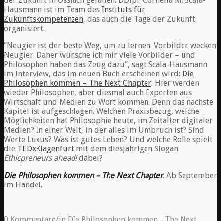
der Zukunft in Ossiach gefallen. DDipl. Cornelia M. Scala-
Hausmann ist im Team des
Instituts für
Zukunftskompetenzen
, das auch die Tage der Zukunft
organisiert.
“Neugier ist der beste Weg, um zu lernen. Vorbilder wecken
Neugier. Daher wünsche ich mir viele Vorbilder – und
Philosophen haben das Zeug dazu”, sagt Scala-Hausmann
im Interview, das im neuen Buch erscheinen wird:
Die
Philosophen kommen – The Next Chapter
. Hier werden
wieder Philosophen, aber diesmal auch Experten aus
Wirtschaft und Medien zu Wort kommen. Denn das nächste
Kapitel ist aufgeschlagen. Welchen Praxisbezug, welche
Möglichkeiten hat Philosophie heute, im Zeitalter digitaler
Medien? In einer Welt, in der alles im Umbruch ist? Sind
Werte Luxus? Was ist gutes Leben? Und welche Rolle spielt
die
TEDxKlagenfurt
mit dem diesjährigen Slogan
Ethicpreneurs ahead!
dabei?
Die Philosophen kommen – The Next Chapter
. Ab September
im Handel.
0 Kommentare
/
in
DIe Philosophen kommen - The Next