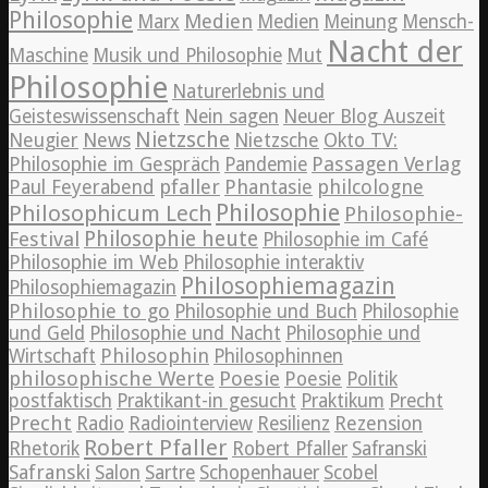
Philosophie
Medien
Marx
Medien
Meinung
Mensch-
Nacht der
Maschine
Musik und Philosophie
Mut
Philosophie
Naturerlebnis und
Geisteswissenschaft
Nein sagen
Neuer Blog Auszeit
Nietzsche
News
Neugier
Nietzsche
Okto TV:
Passagen Verlag
Philosophie im Gespräch
Pandemie
pfaller
Phantasie
philcologne
Paul Feyerabend
Philosophie
Philosophicum Lech
Philosophie-
Philosophie heute
Festival
Philosophie im Café
Philosophie im Web
Philosophie interaktiv
Philosophiemagazin
Philosophiemagazin
Philosophie to go
Philosophie und Buch
Philosophie
und Geld
Philosophie und Nacht
Philosophie und
Philosophin
Wirtschaft
Philosophinnen
philosophische Werte
Poesie
Poesie
Politik
postfaktisch
Praktikant-in gesucht
Praktikum
Precht
Precht
Radio
Radiointerview
Resilienz
Rezension
Robert Pfaller
Rhetorik
Robert Pfaller
Safranski
Safranski
Salon
Sartre
Schopenhauer
Scobel