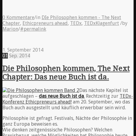
0 Kommentare
/
in
DIe Philosophen kommen - The Next
Chapter
,
Ethicpreneurs ahead
,
TEDx
,
TEDxKlagenfurt
/
by
Marion
/
#permalink
1. September 2014
01
Sep.
2014
Die Philosophen kommen, The Next
Chapter: Das neue Buch ist da.
Das nächste Kapitel ist
aufgeschlagen –
das neue Buch ist da
.
Rechtzeitig zur
TEDx-
Konferenz Ethicpreneurs ahead!
am 20. September, wo das
Buch auch ausgestellt und käuflich erwerbbar sein wird.
Philosophie ist gefragt. Festivals, Nächte der Philosophie in
ganz Europa beweisen es.
Wie denken zeitgenössische Philosophen? Welchen
Praxisbezug, welche Möglichkeiten hat Philosophie heute,