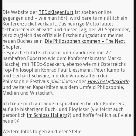
Die Website der
TEDxKlagenfurt
ist soeben online
gegangen und – wie man hört, wird bereits minütlich ein
Konferenzticket verkauft. Das heurige Motto lautet
“Ethicpreneurs ahead!” und dieser Tag, der 20. September,
wird zugleich das offizielle Erscheinungsdatum meines
neuen Buches sein:
Die Philosophen kommen – The Next
Chapter
.
Gespräche führte ich dafür unter anderem mit 22
namhaften Experten wie dem Konferenzkurator Marko
Haschej, mit TEDx-Speakern, ebenso wie mit Österreichs
Top-Philosophen Konrad Paul Liessmann, Peter Kampits
und Gerhard Schwarz; mit den Veranstaltern der
Philosophie-Festivals
philcologne
oder
HowTheLightsGetIn
und weiteren Kapazitäten aus dem Umfeld Philosophie,
Medien und Wirtschaft.
Ich freue mich auf neue Inspirationen bei der Konferenz,
auf alle bisherigen Buch- und Blogleser (vielleicht auch
persönlich
im Schloss Hallegg
?) und hoffe freilich auf viele
neue 🙂
Weitere Infos folgen an dieser Stelle.