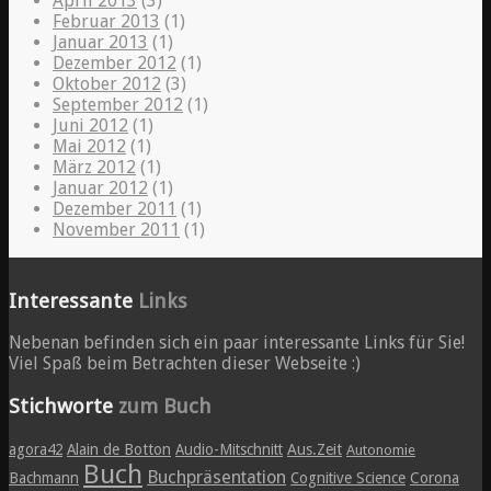
April 2013
(3)
Februar 2013
(1)
Januar 2013
(1)
Dezember 2012
(1)
Oktober 2012
(3)
September 2012
(1)
Juni 2012
(1)
Mai 2012
(1)
März 2012
(1)
Januar 2012
(1)
Dezember 2011
(1)
November 2011
(1)
Interessante
Links
Nebenan befinden sich ein paar interessante Links für Sie!
Viel Spaß beim Betrachten dieser Webseite :)
Stichworte
zum Buch
agora42
Alain de Botton
Audio-Mitschnitt
Aus.Zeit
Autonomie
Buch
Buchpräsentation
Bachmann
Cognitive Science
Corona