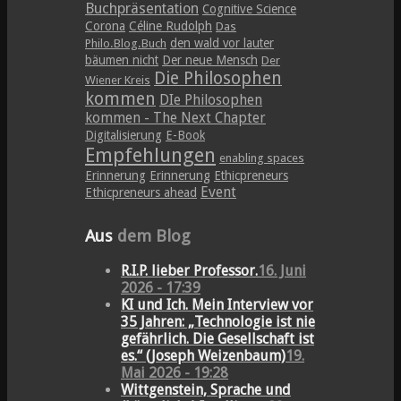
Buchpräsentation
Cognitive Science
Corona
Céline Rudolph
Das
den wald vor lauter
Philo.Blog.Buch
bäumen nicht
Der neue Mensch
Der
Die Philosophen
Wiener Kreis
kommen
DIe Philosophen
kommen - The Next Chapter
Digitalisierung
E-Book
Empfehlungen
enabling spaces
Erinnerung
Erinnerung
Ethicpreneurs
Event
Ethicpreneurs ahead
Aus
dem Blog
R.I.P. lieber Professor.
16. Juni
2026 - 17:39
KI und Ich. Mein Interview vor
35 Jahren: „Technologie ist nie
gefährlich. Die Gesellschaft ist
es.“ (Joseph Weizenbaum)
19.
Mai 2026 - 19:28
Wittgenstein, Sprache und