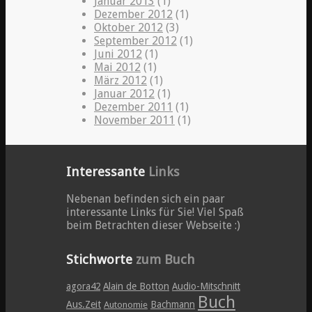
Januar 2013
(1)
Dezember 2012
(1)
Oktober 2012
(3)
September 2012
(1)
Juni 2012
(1)
Mai 2012
(1)
März 2012
(1)
Januar 2012
(1)
Dezember 2011
(1)
November 2011
(1)
Interessante
Links
Nebenan befinden sich ein paar
interessante Links für Sie! Viel Spaß
beim Betrachten dieser Webseite :)
Stichworte
zum Buch
agora42
Alain de Botton
Audio-Mitschnitt
Buch
Aus.Zeit
Bachmann
Autonomie