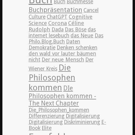
Buch
Buchmesse
Buchpräsentation
Cancel
Cognitive
Culture
ChatGPT
Science
Corona
Céline
Rudolph
Dada
Das Böse
das
internet lesebuch
das Neue
Das
Philo.Blog.Buch
Daten
Demokratie
Denken schenken
den wald vor lauter bäumen
nicht
Der neue Mensch
Der
Die
Wiener Kreis
Philosophen
kommen
DIe
Philosophen kommen -
The Next Chapter
Die_Philosophen_kommen
Differenzierung
Digitalisierung
Digitalisierung
Diskriminierung
E-
Book
Elite