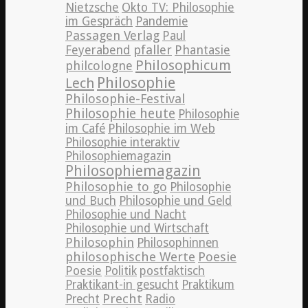
Nietzsche
Okto TV: Philosophie
im Gespräch
Pandemie
Passagen Verlag
Paul
pfaller
Phantasie
Feyerabend
Philosophicum
philcologne
Philosophie
Lech
Philosophie-Festival
Philosophie heute
Philosophie
im Café
Philosophie im Web
Philosophie interaktiv
Philosophiemagazin
Philosophiemagazin
Philosophie to go
Philosophie
und Buch
Philosophie und Geld
Philosophie und Nacht
Philosophie und Wirtschaft
Philosophin
Philosophinnen
philosophische Werte
Poesie
Poesie
Politik
postfaktisch
Praktikant-in gesucht
Praktikum
Precht
Precht
Radio