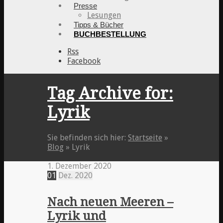
Presse
Lesungen
Tipps & Bücher
BUCHBESTELLUNG
Rss
Facebook
Tag Archive for:
Lyrik
Sie befinden sich hier:
Startseite
»
Blog
»
Lyrik
1. Dezember 2020
01
Dez.
2020
Nach neuen Meeren –
Lyrik und