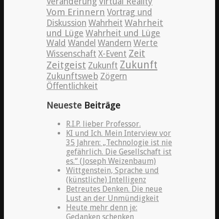
Veränderung
Virtual Reality
Vom Erinnern
Vortrag und
Wahrheit
Diskussion
Wahrheit
und Lüge
Wahrheit und Lüge
Wald
Wandel
Wandern
Werte
Zeit
Wissenschaft
X-Event
Zeitgeist
Zukunft
Zukunft
Zukunftsweb
Zögern
Öffentlichkeit
Neueste
Beiträge
R.I.P. lieber Professor.
KI und Ich. Mein Interview vor
35 Jahren: „Technologie ist nie
gefährlich. Die Gesellschaft ist
es.“ (Joseph Weizenbaum)
Wittgenstein, Sprache und
(künstliche) Intelligenz
Betreutes Denken. Die neue
Lust an der Unmündigkeit
Heute mehr denn je:
Gedanken schenken