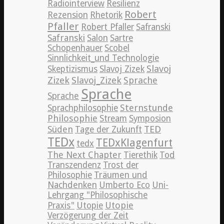
Radiointerview
Resilienz
Robert
Rezension
Rhetorik
Pfaller
Robert Pfaller
Safranski
Safranski
Salon
Sartre
Schopenhauer
Scobel
Sinnlichkeit_und Technologie
Slavoj
Skeptizismus
Slavoj Zizek
Zizek
Slavoj_Zizek
Sprache
Sprache
Sprache
Sternstunde
Sprachphilosophie
Philosophie
Stream
Symposion
TED
Süden
Tage der Zukunft
TEDx
TEDxKlagenfurt
tedx
The Next Chapter
Tierethik
Tod
Transzendenz
Trost der
Philosophie
Träumen und
Nachdenken
Umberto Eco
Uni-
Lehrgang "Philosophische
Utopie
Praxis"
Utopie
Verzögerung der Zeit