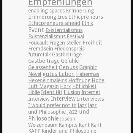
Empfehlungen
Erinnerung
enabling spaces
Erinnerung
Ethicpreneurs
Eros
Ethicpreneurs ahead
Ethik
Event
Existentialismus
Existenzialismus
Festival
Freiheit
Foucault
Fragen stellen
Fremdsein
Friedenspreis
futuretalk
Gastbeiträge
Gastbeiträge
Gefühle
Genuss
Gelassenheit
Graphic
gutes Leben
Novel
Habermas
Hexeneinmaleins
Hoffnung
Hohe
Luft Magazin
Horx
Höflichkeit
Hölle
Identität
Illusion
Internet
Interview
Interviews
Interview
Jazz
I would prefer not to
Jazz
Jazz und
und Philosophie
Philosophie
Joseph
Weizenbaum
Kampits
Kant
Kant
KAPP
Kinder und Philosophie