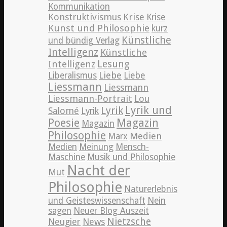
Kommunikation
Konstruktivismus
Krise
Krise
Kunst und Philosophie
kurz
Künstliche
und bündig Verlag
Intelligenz
Künstliche
Lesung
Intelligenz
Liebe
Liberalismus
Liebe
Liessmann
Liessmann
Liessmann-Portrait
Lou
Lyrik und
Lyrik
Salomé
Lyrik
Poesie
Magazin
Magazin
Philosophie
Medien
Marx
Medien
Meinung
Mensch-
Maschine
Musik und Philosophie
Nacht der
Mut
Philosophie
Naturerlebnis
und Geisteswissenschaft
Nein
sagen
Neuer Blog Auszeit
Nietzsche
News
Neugier