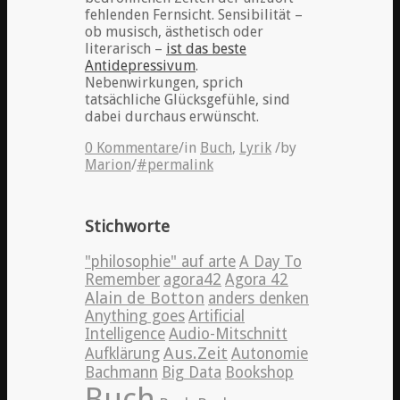
fehlenden Fernsicht. Sensibilität –
ob musisch, ästhetisch oder
literarisch –
ist das beste
Antidepressivum
.
Nebenwirkungen, sprich
tatsächliche Glücksgefühle, sind
dabei durchaus erwünscht.
0 Kommentare
/
in
Buch
,
Lyrik
/
by
Marion
/
#permalink
Stichworte
"philosophie" auf arte
A Day To
Remember
agora42
Agora 42
Alain de Botton
anders denken
Anything goes
Artificial
Intelligence
Audio-Mitschnitt
Aus.Zeit
Aufklärung
Autonomie
Bachmann
Big Data
Bookshop
Buch