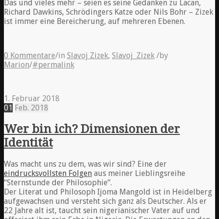
Das und vieles mehr – seien es seine Gedanken zu Lacan,
Richard Dawkins, Schrödingers Katze oder Nils Bohr – Zizek
ist immer eine Bereicherung, auf mehreren Ebenen.
0 Kommentare
/
in
Slavoj Zizek
,
Slavoj_Zizek
/
by
Marion
/
#permalink
1. Februar 2018
01
Feb.
2018
Wer bin ich? Dimensionen der
Identität
Was macht uns zu dem, was wir sind? Eine der
eindrucksvollsten Folgen
aus meiner Lieblingsreihe
“Sternstunde der Philosophie”.
Der Literat und Philosoph Ijoma Mangold ist in Heidelberg
aufgewachsen und versteht sich ganz als Deutscher. Als er
22 Jahre alt ist, taucht sein nigerianischer Vater auf und