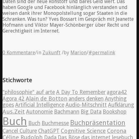
Daten sind der neue Rohstoff und bares Geld wert. Das
haben Google und Facebook hinlänglich verstanden und
weisen dank ihrer Monopolstellung sogar Staaten in die
Schranken. Was tun? Yves Bossart im Gespräch mit Jeanette
Hofmann und Viktor Mayer-Schönberger über Recht und
Gerechtigkeit im Internet.
0 Kommentare
/
in
Zukunft
/
by
Marion
/
#permalink
Stichworte
"philosophie" auf arte
A Day To Remember
agora42
Alain de Botton
Agora 42
anders denken
Anything
goes
Artificial Intelligence
Audio-Mitschnitt
Aufklärung
Aus.Zeit
Autonomie
Bachmann
Big Data
Bookshop
Buch
Buchpräsentation
Buch
Buchmesse
Cognitive Science
Corona
Cancel Culture
ChatGPT
Céline Rudolph
Dada
Das Böse
das internet lesebuch