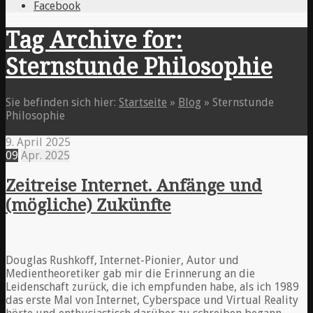
Facebook
Tag Archive for:
Sternstunde Philosophie
Sie befinden sich hier:
Startseite
»
Blog
»
Sternstunde
Philosophie
9. April 2025
09
Apr.
2025
Zeitreise Internet. Anfänge und
(mögliche) Zukünfte
Douglas Rushkoff, Internet-Pionier, Autor und
Medientheoretiker gab mir die Erinnerung an die
Leidenschaft zurück, die ich empfunden habe, als ich 1989
das erste Mal von Internet, Cyberspace und Virtual Reality