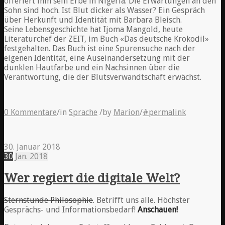
offeriert ihm sein Erbe in Nigeria. Die Erwartungen an den
Sohn sind hoch. Ist Blut dicker als Wasser? Ein Gespräch
über Herkunft und Identität mit Barbara Bleisch.
Seine Lebensgeschichte hat Ijoma Mangold, heute
Literaturchef der ZEIT, im Buch «Das deutsche Krokodil»
festgehalten. Das Buch ist eine Spurensuche nach der
eigenen Identität, eine Auseinandersetzung mit der
dunklen Hautfarbe und ein Nachsinnen über die
Verantwortung, die der Blutsverwandtschaft erwächst.
0 Kommentare
/
in
Sprache
/
by
Marion
/
#permalink
30. Januar 2018
30
Jan.
2018
Wer regiert die digitale Welt?
Sternstunde Philosophie
. Betrifft uns alle. Höchster
Gesprächs- und Informationsbedarf!
Anschauen!