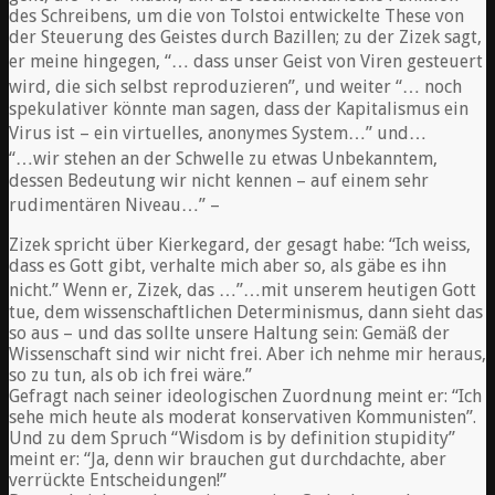
des Schreibens, um die von Tolstoi entwickelte These von
der Steuerung des Geistes durch Bazillen; zu der Zizek sagt,
er meine hingegen, “… dass unser Geist von Viren gesteuert
wird, die sich selbst reproduzieren”, und weiter “… noch
spekulativer könnte man sagen, dass der Kapitalismus ein
Virus ist – ein virtuelles, anonymes System…” und…
“…wir stehen an der Schwelle zu etwas Unbekanntem,
dessen Bedeutung wir nicht kennen – auf einem sehr
rudimentären Niveau…” –
Zizek spricht über Kierkegard, der gesagt habe: “Ich weiss,
dass es Gott gibt, verhalte mich aber so, als gäbe es ihn
nicht.” Wenn er, Zizek, das …”…mit unserem heutigen Gott
tue, dem wissenschaftlichen Determinismus, dann sieht das
so aus – und das sollte unsere Haltung sein: Gemäß der
Wissenschaft sind wir nicht frei. Aber ich nehme mir heraus,
so zu tun, als ob ich frei wäre.”
Gefragt nach seiner ideologischen Zuordnung meint er: “Ich
sehe mich heute als moderat konservativen Kommunisten”.
Und zu dem Spruch “Wisdom is by definition stupidity”
meint er: “Ja, denn wir brauchen gut durchdachte, aber
verrückte Entscheidungen!”