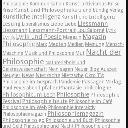
Konstruktivismus
Krise
Philosophie
Kommunikation
Kunst und Philosophie
Krise
kurz und bündig Verlag
Künstliche Intelligenz
Künstliche Intelligenz
Liessmann
Lesung
Liebe
Liberalismus
Liebe
Liessmann
Liessmann-Portrait
Lou Salomé
Lyrik
Lyrik und Poesie
Magazin
Lyrik
Magazin
Philosophie
Medien
Marx
Medien
Meinung
Mensch-
Nacht der
Maschine
Musik und Philosophie
Mut
Philosophie
Naturerlebnis und
Geisteswissenschaft
Nein sagen
Neuer Blog Auszeit
Nietzsche
News
Neugier
Nietzsche
Okto TV:
Passagen Verlag
Philosophie im Gespräch
Pandemie
pfaller
Phantasie
philcologne
Paul Feyerabend
Philosophie
Philosophicum Lech
Philosophie-
Philosophie heute
Festival
Philosophie im Café
Philosophie im Web
Philosophie interaktiv
Philosophiemagazin
Philosophiemagazin
Philosophie to go
Philosophie und Buch
Philosophie
und Geld
Philosophie und Nacht
Philosophie und