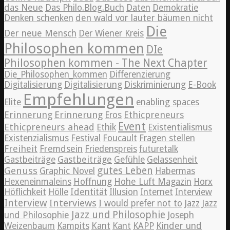
das Neue
Das Philo.Blog.Buch
Daten
Demokratie
Denken schenken
den wald vor lauter bäumen nicht
Die
Der neue Mensch
Der Wiener Kreis
Philosophen kommen
DIe
Philosophen kommen - The Next Chapter
Die_Philosophen_kommen
Differenzierung
Digitalisierung
Digitalisierung
Diskriminierung
E-Book
Empfehlungen
Elite
enabling spaces
Erinnerung
Erinnerung
Ethicpreneurs
Eros
Event
Ethicpreneurs ahead
Ethik
Existentialismus
Existenzialismus
Festival
Foucault
Fragen stellen
Freiheit
Fremdsein
Friedenspreis
futuretalk
Gastbeiträge
Gastbeiträge
Gefühle
Gelassenheit
Genuss
gutes Leben
Graphic Novel
Habermas
Hexeneinmaleins
Hoffnung
Hohe Luft Magazin
Horx
Höflichkeit
Hölle
Identität
Illusion
Internet
Interview
Interview
Interviews
Jazz
I would prefer not to
Jazz
Jazz und Philosophie
und Philosophie
Joseph
Weizenbaum
Kampits
Kant
Kant
KAPP
Kinder und