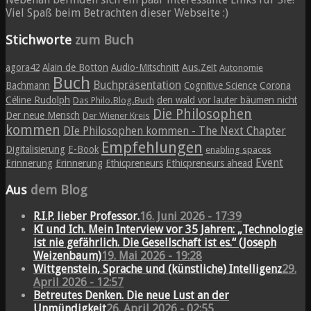
Viel Spaß beim Betrachten dieser Webseite :)
Stichworte
zum Buch
agora42
Alain de Botton
Audio-Mitschnitt
Aus.Zeit
Autonomie
Buch
Buchpräsentation
Bachmann
Cognitive Science
Corona
Céline Rudolph
den wald vor lauter bäumen nicht
Das Philo.Blog.Buch
Die Philosophen
Der neue Mensch
Der Wiener Kreis
kommen
DIe Philosophen kommen - The Next Chapter
Empfehlungen
Digitalisierung
E-Book
enabling spaces
Event
Erinnerung
Erinnerung
Ethicpreneurs
Ethicpreneurs ahead
Aus
dem Blog
R.I.P. lieber Professor.
16. Juni 2026 - 17:39
KI und Ich. Mein Interview vor 35 Jahren: „Technologie
ist nie gefährlich. Die Gesellschaft ist es.“ (Joseph
Weizenbaum)
19. Mai 2026 - 19:28
Wittgenstein, Sprache und (künstliche) Intelligenz
29.
April 2026 - 12:57
Betreutes Denken. Die neue Lust an der
Unmündigkeit
26. April 2026 - 02:55