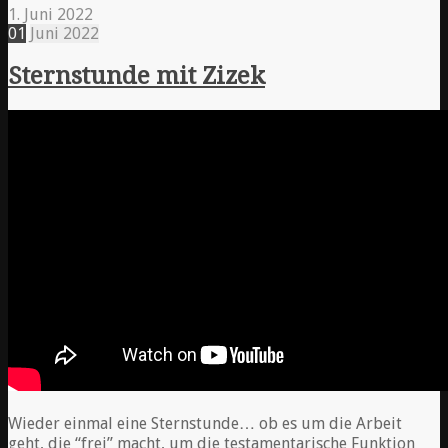
1. Juni 2022
01
Juni
2022
Sternstunde mit Zizek
Wieder einmal eine Sternstunde… ob es um die Arbeit
geht, die “frei” macht, um die testamentarische Funktion