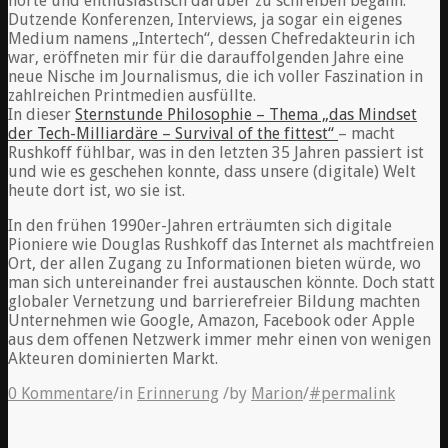
hörte und enthusiastisch darüber zu schreiben begann.
Dutzende Konferenzen, Interviews, ja sogar ein eigenes
Medium namens „Intertech“, dessen Chefredakteurin ich
war, eröffneten mir für die darauffolgenden Jahre eine
neue Nische im Journalismus, die ich voller Faszination in
zahlreichen Printmedien ausfüllte.
In dieser
Sternstunde Philosophie – Thema „das Mindset
der Tech-Milliardäre – Survival of the fittest“
– macht
Rushkoff fühlbar, was in den letzten 35 Jahren passiert ist
und wie es geschehen konnte, dass unsere (digitale) Welt
heute dort ist, wo sie ist.
In den frühen 1990er-Jahren erträumten sich digitale
Pioniere wie Douglas Rushkoff das Internet als machtfreien
Ort, der allen Zugang zu Informationen bieten würde, wo
man sich untereinander frei austauschen könnte. Doch statt
globaler Vernetzung und barrierefreier Bildung machten
Unternehmen wie Google, Amazon, Facebook oder Apple
aus dem offenen Netzwerk immer mehr einen von wenigen
Akteuren dominierten Markt.
0 Kommentare
/
in
Erinnerung
/
by
Marion
/
#permalink