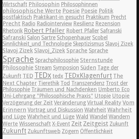
Philosophin
Wirtschaft
Philosophinnen
philosophische Werte
Poesie
Poesie
Politik
postfaktisch
Praktikant-in gesucht
Praktikum
Precht
Precht
Radio
Radiointerview
Resilienz
Rezension
Robert Pfaller
Rhetorik
Robert Pfaller
Safranski
Safranski
Salon
Sartre
Schopenhauer
Scobel
Sinnlichkeit_und Technologie
Skeptizismus
Slavoj Zizek
Slavoj Zizek
Slavoj_Zizek
Sprache
Sprache
Sprache
Sternstunde
Sprachphilosophie
Philosophie
Süden
Stream
Symposion
Tage der
TEDx
TEDxKlagenfurt
TED
The
Zukunft
tedx
Next Chapter
Tierethik
Tod
Transzendenz
Trost der
Philosophie
Träumen und Nachdenken
Umberto Eco
Utopie
Uni-Lehrgang "Philosophische Praxis"
Utopie
Vom
Verzögerung der Zeit
Veränderung
Virtual Reality
Erinnern
Wahrheit
Vortrag und Diskussion
Wahrheit
und Lüge
Wahrheit und Lüge
Wald
Wandel
Wandern
Zeitgeist
Zeit
Werte
Wissenschaft
X-Event
Zukunft
Zukunft
Zukunftsweb
Zögern
Öffentlichkeit