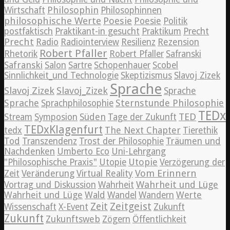
Philosophin
Wirtschaft
Philosophinnen
philosophische Werte
Poesie
Poesie
Politik
postfaktisch
Praktikant-in gesucht
Praktikum
Precht
Precht
Radio
Radiointerview
Resilienz
Rezension
Robert Pfaller
Rhetorik
Robert Pfaller
Safranski
Safranski
Salon
Sartre
Schopenhauer
Scobel
Sinnlichkeit_und Technologie
Skeptizismus
Slavoj Zizek
Sprache
Slavoj Zizek
Slavoj_Zizek
Sprache
Sprache
Sternstunde Philosophie
Sprachphilosophie
TEDx
TED
Süden
Stream
Symposion
Tage der Zukunft
TEDxKlagenfurt
The Next Chapter
tedx
Tierethik
Tod
Transzendenz
Trost der Philosophie
Träumen und
Nachdenken
Umberto Eco
Uni-Lehrgang
Utopie
"Philosophische Praxis"
Utopie
Verzögerung der
Vom Erinnern
Zeit
Veränderung
Virtual Reality
Wahrheit und Lüge
Vortrag und Diskussion
Wahrheit
Wahrheit und Lüge
Wald
Wandel
Wandern
Werte
Zeitgeist
Zeit
Wissenschaft
X-Event
Zukunft
Zukunft
Zukunftsweb
Zögern
Öffentlichkeit