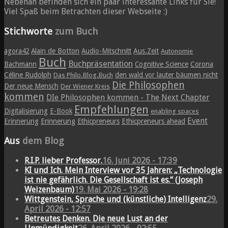
Nebenan befinden sich ein paar interessante Links für Sie!
Viel Spaß beim Betrachten dieser Webseite :)
Stichworte
zum Buch
agora42
Alain de Botton
Audio-Mitschnitt
Aus.Zeit
Autonomie
Buch
Buchpräsentation
Bachmann
Cognitive Science
Corona
Céline Rudolph
den wald vor lauter bäumen nicht
Das Philo.Blog.Buch
Die Philosophen
Der neue Mensch
Der Wiener Kreis
kommen
DIe Philosophen kommen - The Next Chapter
Empfehlungen
Digitalisierung
E-Book
enabling spaces
Event
Erinnerung
Erinnerung
Ethicpreneurs
Ethicpreneurs ahead
Aus
dem Blog
R.I.P. lieber Professor.
16. Juni 2026 - 17:39
KI und Ich. Mein Interview vor 35 Jahren: „Technologie
ist nie gefährlich. Die Gesellschaft ist es.“ (Joseph
Weizenbaum)
19. Mai 2026 - 19:28
Wittgenstein, Sprache und (künstliche) Intelligenz
29.
April 2026 - 12:57
Betreutes Denken. Die neue Lust an der