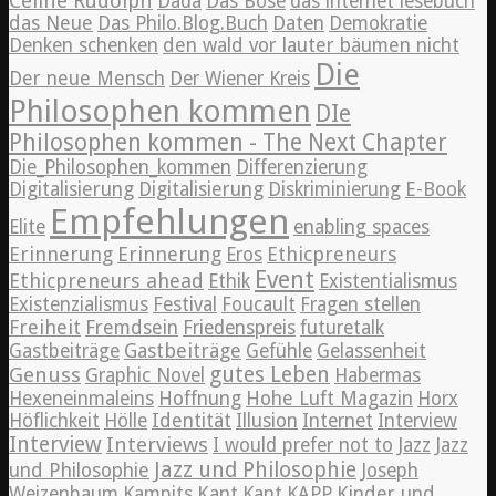
Céline Rudolph
Dada
Das Böse
das internet lesebuch
das Neue
Das Philo.Blog.Buch
Daten
Demokratie
Denken schenken
den wald vor lauter bäumen nicht
Die
Der neue Mensch
Der Wiener Kreis
Philosophen kommen
DIe
Philosophen kommen - The Next Chapter
Die_Philosophen_kommen
Differenzierung
Digitalisierung
Digitalisierung
Diskriminierung
E-Book
Empfehlungen
Elite
enabling spaces
Erinnerung
Erinnerung
Ethicpreneurs
Eros
Event
Ethicpreneurs ahead
Ethik
Existentialismus
Existenzialismus
Festival
Foucault
Fragen stellen
Freiheit
Fremdsein
Friedenspreis
futuretalk
Gastbeiträge
Gastbeiträge
Gefühle
Gelassenheit
Genuss
gutes Leben
Graphic Novel
Habermas
Hexeneinmaleins
Hoffnung
Hohe Luft Magazin
Horx
Höflichkeit
Hölle
Identität
Illusion
Internet
Interview
Interview
Interviews
Jazz
I would prefer not to
Jazz
Jazz und Philosophie
und Philosophie
Joseph
Weizenbaum
Kampits
Kant
Kant
KAPP
Kinder und