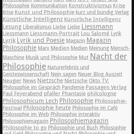
Konstruktivismus
Krise
Philosophie
Kommunikation
Kunst und Philosophie
Krise
kurz und bündig Verlag
Künstliche Intelligenz
Künstliche Intelligenz
Liessmann
Lesung
Liebe
Liberalismus
Liebe
Liessmann
Liessmann-Portrait
Lou Salomé
Lyrik
Lyrik und Poesie
Magazin
Lyrik
Magazin
Philosophie
Medien
Marx
Medien
Meinung
Mensch-
Nacht der
Maschine
Musik und Philosophie
Mut
Philosophie
Naturerlebnis und
Geisteswissenschaft
Nein sagen
Neuer Blog Auszeit
Nietzsche
News
Neugier
Nietzsche
Okto TV:
Passagen Verlag
Philosophie im Gespräch
Pandemie
pfaller
Phantasie
philcologne
Paul Feyerabend
Philosophie
Philosophicum Lech
Philosophie-
Philosophie heute
Festival
Philosophie im Café
Philosophie im Web
Philosophie interaktiv
Philosophiemagazin
Philosophiemagazin
Philosophie to go
Philosophie und Buch
Philosophie
und Geld
Philosophie und Nacht
Philosophie und