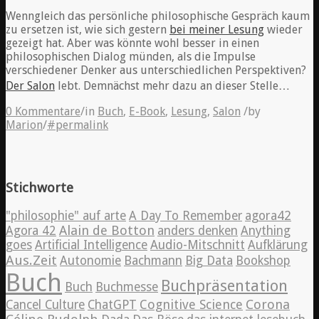
Wenngleich das persönliche philosophische Gespräch kaum
zu ersetzen ist, wie sich gestern
bei meiner Lesung
wieder
gezeigt hat. Aber was könnte wohl besser in einen
philosophischen Dialog münden, als die Impulse
verschiedener Denker aus unterschiedlichen Perspektiven?
Der Salon
lebt. Demnächst mehr dazu an dieser Stelle…
0 Kommentare
/
in
Buch
,
E-Book
,
Lesung
,
Salon
/
by
Marion
/
#permalink
Stichworte
"philosophie" auf arte
A Day To Remember
agora42
Alain de Botton
Agora 42
anders denken
Anything
goes
Artificial Intelligence
Audio-Mitschnitt
Aufklärung
Aus.Zeit
Autonomie
Bachmann
Big Data
Bookshop
Buch
Buchpräsentation
Buch
Buchmesse
Cognitive Science
Corona
Cancel Culture
ChatGPT