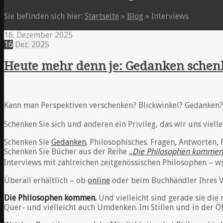
Sie befinden sich hier:
Startseite
»
Blog
»
Interviews
16. Dezember 2025
16
Dez.
2025
Heute mehr denn je: Gedanken sche
Kann man Perspektiven verschenken? Blickwinkel? Gedanken?
Schenken Sie sich und anderen ein Privileg, das wir uns vielle
Schenken Sie
Gedanken
. Philosophisches. Fragen, Antworten,
Schenken Sie Bücher aus der Reihe
„Die Philosophen kommen
Interviews mit zahlreichen zeitgenössischen Philosophen – wi
Überall erhältlich – ob
online
oder beim Buchhändler Ihres V
Die Philosophen kommen.
Und vielleicht sind gerade sie die 
Quer- und vielleicht auch Umdenken. Im Stillen und in der Öf