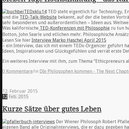
TED steht eigentlich für Technology, E
und die
TED-Talk-Website
bekannt, auf der die besten Vorträ
sehr besonderen und außerordentlichen – Ideen aus. Weltwei
Was kalifornische
TED-Konferenzen mit Philosophie
zu tun ha
Botton, John Searle und etlichen mehr. Philosophische Ansä
Lesen Sie hier
Interview Marko Haschej April 2015
– ein Interview, das ich mit einem TEDx-Organizer geführt ha
Ideen, Inspirationen und Glücksgefühlen und verrät erste De
Ein weiteres Interview mit ihm, zum Thema “Ethicpreneurs a
0 Kommentare
/
in
DIe Philosophen kommen - The Next Chapt
12. Februar 2015
12
Feb.
2015
Kurze Sätze über gutes Leben
Der Wiener Philosoph Robert Pfaller
eigenen Band alle Originalinterviews, die er dazu gegeben hat,