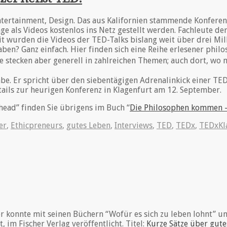
ntertainment, Design. Das aus Kalifornien stammende Konferen
ge als Videos kostenlos ins Netz gestellt werden. Fachleute der
t wurden die Videos der TED-Talks bislang weit über drei Mil
ben? Ganz einfach. Hier finden sich eine Reihe erlesener phil
tze stecken aber generell in zahlreichen Themen; auch dort, 
be. Er spricht über den siebentägigen Adrenalinkick einer TED
tails zur heurigen Konferenz in Klagenfurt am 12. September.
head” finden Sie übrigens im Buch “
Die Philosophen kommen –
er
,
Ethicpreneurs
,
gutes Leben
,
Interviews
,
TED
,
TEDx
,
TEDxKl
 konnte mit seinen Büchern “Wofür es sich zu leben lohnt” un
 im Fischer Verlag veröffentlicht. Titel:
Kurze Sätze über gute