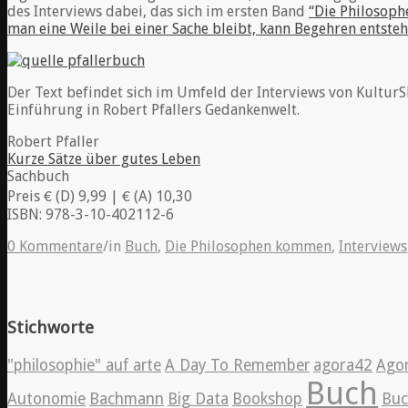
des Interviews dabei, das sich im ersten Band
“Die Philosop
man eine Weile bei einer Sache bleibt, kann Begehren entste
Der Text befindet sich im Umfeld der Interviews von KulturSPI
Einführung in Robert Pfallers Gedankenwelt.
Robert Pfaller
Kurze Sätze über gutes Leben
Sachbuch
Preis € (D) 9,99 | € (A) 10,30
ISBN: 978-3-10-402112-6
0 Kommentare
/
in
Buch
,
Die Philosophen kommen
,
Interviews
Stichworte
"philosophie" auf arte
A Day To Remember
agora42
Ago
Buch
Autonomie
Bachmann
Big Data
Bookshop
Bu