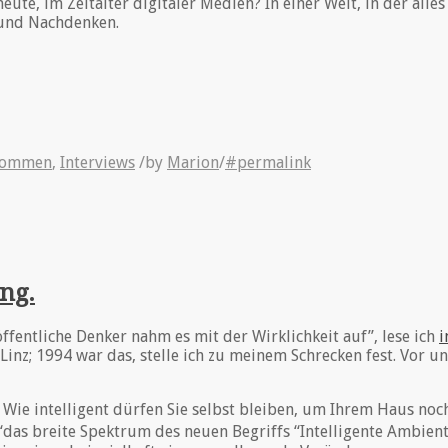
ute, im Zeitalter digitaler Medien? In einer Welt, in der all
 und Nachdenken.
 kommen
,
Interviews
/
by
Marion
/
#permalink
ng.
fentliche Denker nahm es mit der Wirklichkeit auf”, lese ich
i
Linz; 1994 war das, stelle ich zu meinem Schrecken fest. Vor u
Wie intelligent dürfen Sie selbst bleiben, um Ihrem Haus no
“das breite Spektrum des neuen Begriffs “Intelligente Ambien