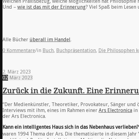
Welchen Praxisbezug, welche Möglichkeiten hat Philosophie he
Und –
wie ist das mit der Erinnerung
? Viel Spaß beim Lesen
Alle Bücher
überall im Handel
.
0 Kommentare
/
in
Buch
,
Buchpräsentation
,
Die Philosophen
2. März 2023
02
März
2023
Zurück in die Zukunft. Eine Erinneru
“Der Medienkünstler, Theoretiker, Provokateur, Sänger und öf
Interviews mit ihm, eines im Rahmen einer
Ars Electronica
in 
der Ars Electronica.
Kann ein intelligentes Haus sich in das Nebenhaus verlieben?
waren 1994 Thema der Ars. Die thematisierte in diesem Jahr 