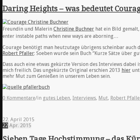
Daring Heights – was bedeutet Coura
Freundin und Malerin
Christine Buchner
hat ein Bild gemalt
enter instable paths when new ways are aborning…
Courage benötigt man heutzutage übrigens scheinbar auch da
Robert Pfaller
: Soeben wurde sein Buch “Kurze Sätze über g
Dass auch eine etwas gekürzte Version des Interviews dabei is
mich freilich. Das ungekürzte Original erschien 2013
hier
unt
mehr Mut zum Genießen in unserem Leben sein.
0 Kommentare
/
in
gutes Leben
,
Interviews
,
Mut
,
Robert Pfalle
22. April 2015
22
Apr.
2015
Sieben Tage Hochstimmung – das Kürz