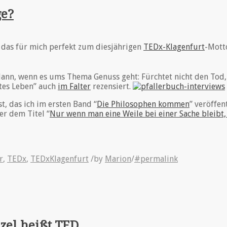
ge?
, das für mich perfekt zum diesjährigen
TEDx-Klagenfurt
-Mot
nn, wenn es ums Thema Genuss geht: Fürchtet nicht den Tod, 
utes Leben” auch
im Falter
rezensiert.
t, das ich im ersten Band “
Die Philosophen kommen
” veröffen
er dem Titel “
Nur wenn man eine Weile bei einer Sache bleibt
r
,
TEDx
,
TEDxKlagenfurt
/
by
Marion
/
#permalink
el heißt TED.