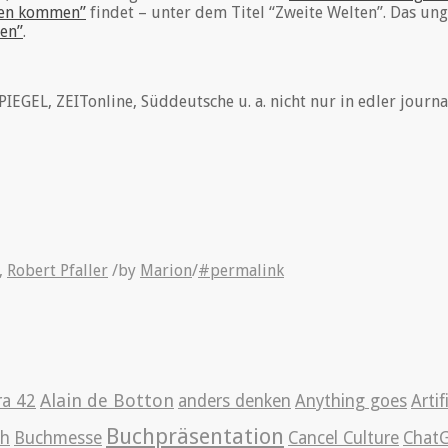
hen kommen”
findet – unter dem Titel “Zweite Welten”. Das un
hen”
.
EGEL, ZEITonline, Süddeutsche u. a. nicht nur in edler journal
,
Robert Pfaller
/
by
Marion
/
#permalink
Alain de Botton
ra 42
anders denken
Anything goes
Artif
Buchpräsentation
ch
Buchmesse
Cancel Culture
Chat