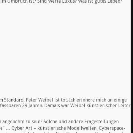
es im Umbruch ist? Sind Werte Luxus? Was ist gutes Leben?
m Standard
. Peter Weibel ist tot. Ich erinnere mich an einige
nfassbaren 29 Jahren. Damals war Weibel künstlerischer Leiter
ch angenehm zu sein? Solche und andere Fragestellungen
te” … Cyber Art – künstlerische Modellwelten, Cyberspace-