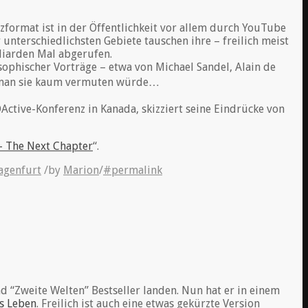
zformat ist in der Öffentlichkeit vor allem durch YouTube
 unterschiedlichsten Gebiete tauschen ihre – freilich meist
liarden Mal abgerufen.
osophischer Vorträge – etwa von Michael Sandel, Alain de
wo man sie kaum vermuten würde…
Active-Konferenz in Kanada, skizziert seine Eindrücke von
 The Next Chapter
“.
agenfurt
/
by
Marion
/
#permalink
d “Zweite Welten” Bestseller landen. Nun hat er in einem
s Leben
. Freilich ist auch eine etwas gekürzte Version