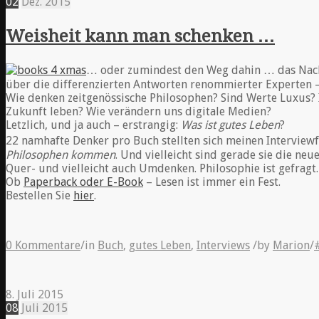
02
Dez.
2015
Weisheit kann man schenken …
… oder zumindest den Weg dahin … das Na
über die differenzierten Antworten renommierter Experten – au
Wie denken zeitgenössische Philosophen? Sind Werte Luxus? I
Zukunft leben? Wie verändern uns digitale Medien?
Letzlich, und ja auch – erstrangig:
Was ist gutes Leben
?
22 namhafte Denker pro Buch stellten sich meinen Interview
Philosophen kommen
. Und vielleicht sind gerade sie die neu
Quer- und vielleicht auch Umdenken. Philosophie ist gefragt.
Ob
Paperback oder E-Book
– Lesen ist immer ein Fest.
Bestellen Sie
hier
.
0 Kommentare
/
in
Buch
,
gutes Leben
,
Interviews
/
by
Marion
/
8. Juli 2015
08
Juli
2015