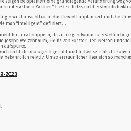
sie zeigen beispielhaft eine grundlegende Veränderung weg vo
interaktiven Partner.” Liest sich das nicht erstaunlich aktuell
ologie wird unsichtbar in die Umwelt implantiert und die Um
wie man “intelligent” definiert…
kument hineinschnuppern, das ich irgendwann zu erstellen bego
ie Joseph Weizenbaum, Heinz von Förster, Ted Nelson und viel
rn aufspürte.
auch nicht chronologisch gereiht und teilweise schlecht konvert
 ja bekanntlich relativ. Umso erstaunlicher liest sich so manche
89-2023
k