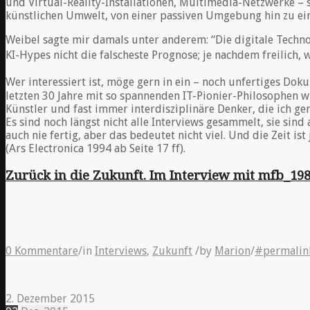
und Virtual-Reality-Installationen, Multimedia-Netzwerke – 
künstlichen Umwelt, von einer passiven Umgebung hin zu einem 
Weibel sagte mir damals unter anderem: “Die digitale Techn
KI-Hypes nicht die falscheste Prognose; je nachdem freilich, 
Wer interessiert ist, möge gern in ein – noch unfertiges Do
letzten 30 Jahre mit so spannenden IT-Pionier-Philosophen w
Künstler und fast immer interdisziplinäre Denker, die ich ge
Es sind noch längst nicht alle Interviews gesammelt, sie sind 
auch nie fertig, aber das bedeutet nicht viel. Und die Zeit ist
(Ars Electronica 1994 ab Seite 17 ff).
Zurück in die Zukunft. Im Interview mit mfb_19
0 Kommentare
/
in
Interviews
,
Zukunft
/
by
Marion
/
#permalin
2. Dezember 2015