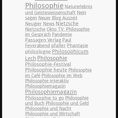
Philosophie
Naturerlebnis
und Geisteswissenschaft
Nein
sagen
Neuer Blog Auszeit
Nietzsche
News
Neugier
Nietzsche
Okto TV: Philosophie
im Gespräch
Pandemie
Passagen Verlag
Paul
pfaller
Phantasie
Feyerabend
Philosophicum
philcologne
Philosophie
Lech
Philosophie-Festival
Philosophie heute
Philosophie
im Café
Philosophie im Web
Philosophie interaktiv
Philosophiemagazin
Philosophiemagazin
Philosophie to go
Philosophie
und Buch
Philosophie und Geld
Philosophie und Nacht
Philosophie und Wirtschaft