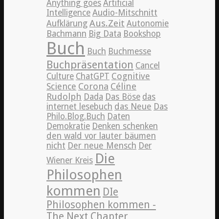
Anything goes
Artificial
Intelligence
Audio-Mitschnitt
Aus.Zeit
Aufklärung
Autonomie
Bachmann
Big Data
Bookshop
Buch
Buch
Buchmesse
Buchpräsentation
Cancel
Cognitive
Culture
ChatGPT
Science
Corona
Céline
Rudolph
Dada
Das Böse
das
internet lesebuch
das Neue
Das
Philo.Blog.Buch
Daten
Demokratie
Denken schenken
den wald vor lauter bäumen
nicht
Der neue Mensch
Der
Die
Wiener Kreis
Philosophen
kommen
DIe
Philosophen kommen -
The Next Chapter