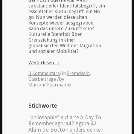
der Postmoderne war – ein
substantieller Identitätsbegriff, ein
essentieller Kulturbegriff: ein No-
go. Nun werden diese alten
Konzepte wieder ausgegraben.
Kann das unsere Zukunft sein?
Kulturelle Identität über
Grenzziehung in einer
globalisierten Welt der Migration
und sozialer Mobilität?
Weiterlesen
→
0 Kommentare
/
in
Fremdsein
,
Gastbeiträge
/
by
Marion
/
#permalink
Stichworte
"philosophie" auf arte
A Day To
Remember
agora42
Agora 42
Alain de Botton
anders denken