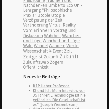
Philosophie
Träumen und
Nachdenken
Umberto Eco
Uni-
Lehrgang "Philosophische
Utopie
Praxis"
Utopie
Verzögerung der Zeit
Veränderung
Virtual Reality
Vom Erinnern
Vortrag und
Wahrheit
Diskussion
Wahrheit
und Lüge
Wahrheit und Lüge
Wald
Wandel
Wandern
Werte
Zeit
Wissenschaft
X-Event
Zeitgeist
Zukunft
Zukunft
Zukunftsweb
Zögern
Öffentlichkeit
Neueste
Beiträge
R.I.P. lieber Professor.
KI und Ich. Mein Interview vor
35 Jahren: „Technologie ist nie
gefährlich. Die Gesellschaft ist
es.“ (Joseph Weizenbaum)