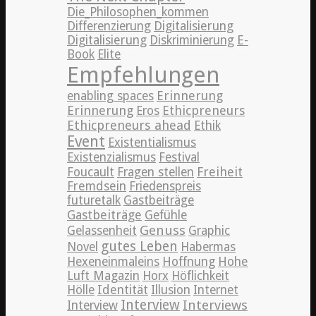
Die_Philosophen_kommen
Differenzierung
Digitalisierung
Digitalisierung
Diskriminierung
E-
Book
Elite
Empfehlungen
Erinnerung
enabling spaces
Erinnerung
Ethicpreneurs
Eros
Ethicpreneurs ahead
Ethik
Event
Existentialismus
Existenzialismus
Festival
Freiheit
Foucault
Fragen stellen
Fremdsein
Friedenspreis
futuretalk
Gastbeiträge
Gastbeiträge
Gefühle
Genuss
Gelassenheit
Graphic
gutes Leben
Novel
Habermas
Hexeneinmaleins
Hoffnung
Hohe
Luft Magazin
Horx
Höflichkeit
Hölle
Identität
Illusion
Internet
Interview
Interviews
Interview