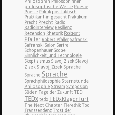
Philosophin
Philosophinnen
philosophische Werte
Poesie
Poesie
Politik
postfaktisch
Praktikant-in gesucht
Praktikum
Precht
Precht
Radio
Radiointerview
Resilienz
Robert
Rezension
Rhetorik
Pfaller
Robert Pfaller
Safranski
Safranski
Salon
Sartre
Schopenhauer
Scobel
Sinnlichkeit_und Technologie
Slavoj
Skeptizismus
Slavoj Zizek
Zizek
Slavoj_Zizek
Sprache
Sprache
Sprache
Sternstunde
Sprachphilosophie
Philosophie
Stream
Symposion
TED
Süden
Tage der Zukunft
TEDx
TEDxKlagenfurt
tedx
The Next Chapter
Tierethik
Tod
Transzendenz
Trost der