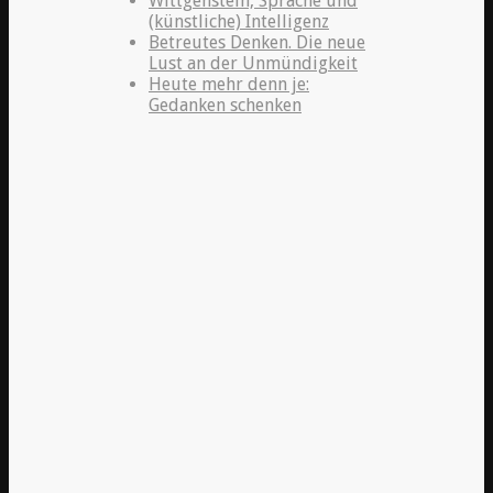
Wittgenstein, Sprache und
(künstliche) Intelligenz
Betreutes Denken. Die neue
Lust an der Unmündigkeit
Heute mehr denn je:
Gedanken schenken