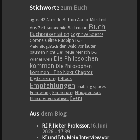
Stichworte
zum Buch
agora42
Alain de Botton
Audio-Mitschnitt
Buch
Aus.Zeit
Bachmann
Autonomie
Buchpräsentation
Cognitive Science
Corona
Céline Rudolph
Das
den wald vor lauter
Philo.Blog.Buch
bäumen nicht
Der neue Mensch
Der
Die Philosophen
Wiener Kreis
kommen
DIe Philosophen
kommen - The Next Chapter
Digitalisierung
E-Book
Empfehlungen
enabling spaces
Erinnerung
Erinnerung
Ethicpreneurs
Event
Ethicpreneurs ahead
Aus
dem Blog
R.I.P. lieber Professor.
16. Juni
2026 - 17:39
KI und Ich. Mein Interview vor