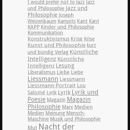
Jazz
I would prefer not to
Jazz
Jazz und
und Philosophie
Philosophie
Joseph
Weizenbaum
Kampits
Kant
Kant
KAPP
Kinder und Philosophie
Kommunikation
Konstruktivismus
Krise
Krise
Kunst und Philosophie
kurz
Künstliche
und bündig Verlag
Intelligenz
Künstliche
Lesung
Intelligenz
Liebe
Liberalismus
Liebe
Liessmann
Liessmann
Liessmann-Portrait
Lou
Lyrik und
Lyrik
Salomé
Lyrik
Poesie
Magazin
Magazin
Philosophie
Medien
Marx
Medien
Meinung
Mensch-
Maschine
Musik und Philosophie
Nacht der
Mut