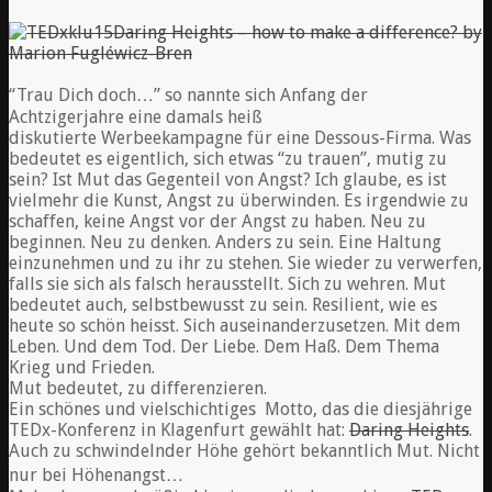
Daring Heights – how to make a difference? by
Marion Fugléwicz-Bren
“Trau Dich doch…” so nannte sich Anfang der
Achtzigerjahre eine damals heiß
diskutierte Werbeekampagne für eine Dessous-Firma. Was
bedeutet es eigentlich, sich etwas “zu trauen”, mutig zu
sein? Ist Mut das Gegenteil von Angst? Ich glaube, es ist
vielmehr die Kunst, Angst zu überwinden. Es irgendwie zu
schaffen, keine Angst vor der Angst zu haben. Neu zu
beginnen. Neu zu denken. Anders zu sein. Eine Haltung
einzunehmen und zu ihr zu stehen. Sie wieder zu verwerfen,
falls sie sich als falsch herausstellt. Sich zu wehren. Mut
bedeutet auch, selbstbewusst zu sein. Resilient, wie es
heute so schön heisst. Sich auseinanderzusetzen. Mit dem
Leben. Und dem Tod. Der Liebe. Dem Haß. Dem Thema
Krieg und Frieden.
Mut bedeutet, zu differenzieren.
Ein schönes und vielschichtiges Motto, das die diesjährige
TEDx-Konferenz in Klagenfurt gewählt hat:
Daring Heights
.
Auch zu schwindelnder Höhe gehört bekanntlich Mut. Nicht
nur bei Höhenangst…