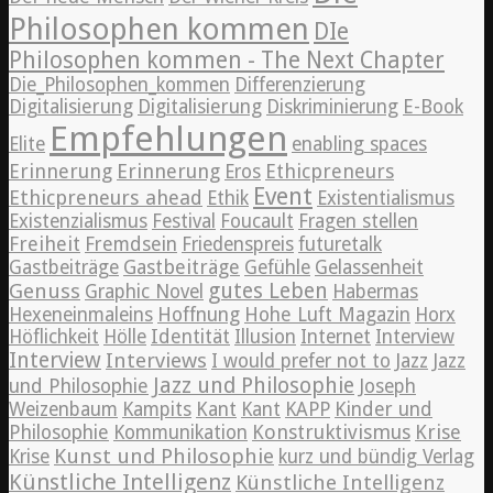
Philosophen kommen
DIe
Philosophen kommen - The Next Chapter
Die_Philosophen_kommen
Differenzierung
Digitalisierung
Digitalisierung
Diskriminierung
E-Book
Empfehlungen
Elite
enabling spaces
Erinnerung
Erinnerung
Ethicpreneurs
Eros
Event
Ethicpreneurs ahead
Ethik
Existentialismus
Existenzialismus
Festival
Foucault
Fragen stellen
Freiheit
Fremdsein
Friedenspreis
futuretalk
Gastbeiträge
Gastbeiträge
Gefühle
Gelassenheit
Genuss
gutes Leben
Graphic Novel
Habermas
Hexeneinmaleins
Hoffnung
Hohe Luft Magazin
Horx
Höflichkeit
Hölle
Identität
Illusion
Internet
Interview
Interview
Interviews
Jazz
I would prefer not to
Jazz
Jazz und Philosophie
und Philosophie
Joseph
Weizenbaum
Kampits
Kant
Kant
KAPP
Kinder und
Konstruktivismus
Krise
Philosophie
Kommunikation
Kunst und Philosophie
Krise
kurz und bündig Verlag
Künstliche Intelligenz
Künstliche Intelligenz