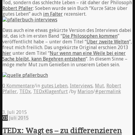
Tod, sondern das schlechte Leben – rät daher der Philosoph
Robert Pfaller
: Soeben wurde sein Buch “Kurze Sätze über
gutes Leben” auch
im Falter
rezensiert.
Dass auch eine etwas gekürzte Version des Interviews dabei
ist, das ich im ersten Band “
Die Philosophen kommen
”
veröffentlicht habe – unter dem Titel “
Über zweite Welten
”,
freut mich freilich. Das ungekürzte Original erschien 2013
hier
unter dem Titel “
Nur wenn man eine Weile bei einer
Sache bleibt, kann Begehren entstehen
”. In diesem Sinne –
möge mehr Mut zum Genießen in unserem Leben sein.
0 Kommentare
/
in
gutes Leben
,
Interviews
,
Mut
,
Robert
Pfaller
,
TEDx
,
TEDxKlagenfurt
/
by
Marion
/
#permalink
3. Juli 2015
03
Juli
2015
TEDx: Wagt es – zu differenzieren