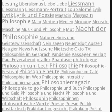
Liessmann
Lesung
Liebe
Liberalismus
Liebe
Liessmann
Liessmann-Portrait
Lou Salomé
Lyrik
Lyrik und Poesie
Magazin
Lyrik
Magazin
Philosophie
Medien
Marx
Medien
Meinung
Mensch-
Nacht der
Maschine
Musik und Philosophie
Mut
Philosophie
Naturerlebnis und
Geisteswissenschaft
Nein sagen
Neuer Blog Auszeit
Nietzsche
News
Neugier
Nietzsche
Okto TV:
Passagen Verlag
Philosophie im Gespräch
Pandemie
pfaller
Phantasie
philcologne
Paul Feyerabend
Philosophie
Philosophicum Lech
Philosophie-
Philosophie heute
Festival
Philosophie im Café
Philosophie im Web
Philosophie interaktiv
Philosophiemagazin
Philosophiemagazin
Philosophie to go
Philosophie und Buch
Philosophie
und Geld
Philosophie und Nacht
Philosophie und
Philosophin
Wirtschaft
Philosophinnen
philosophische Werte
Poesie
Poesie
Politik
postfaktisch
Praktikant-in gesucht
Praktikum
Precht