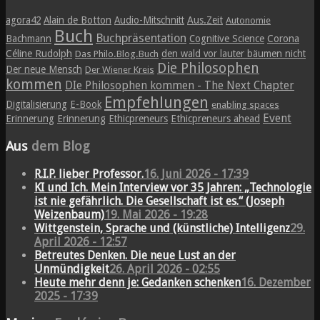
agora42
Alain de Botton
Audio-Mitschnitt
Aus.Zeit
Autonomie
Buch
Buchpräsentation
Bachmann
Cognitive Science
Corona
Céline Rudolph
den wald vor lauter bäumen nicht
Das Philo.Blog.Buch
Die Philosophen
Der neue Mensch
Der Wiener Kreis
kommen
DIe Philosophen kommen - The Next Chapter
Empfehlungen
Digitalisierung
E-Book
enabling spaces
Event
Erinnerung
Erinnerung
Ethicpreneurs
Ethicpreneurs ahead
Aus
dem Blog
R.I.P. lieber Professor.
16. Juni 2026 - 17:39
KI und Ich. Mein Interview vor 35 Jahren: „Technologie
ist nie gefährlich. Die Gesellschaft ist es.“ (Joseph
Weizenbaum)
19. Mai 2026 - 19:28
Wittgenstein, Sprache und (künstliche) Intelligenz
29.
April 2026 - 12:57
Betreutes Denken. Die neue Lust an der
Unmündigkeit
26. April 2026 - 02:55
Heute mehr denn je: Gedanken schenken
16. Dezember
2025 - 17:39