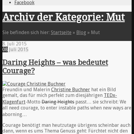
Facebook
Archiv der Kategorie: Mut
Sie befinden sich hier:
Startseite
»
Blog
»
Mut
8. Juli 2015
08
Juli
2015
Daring Heights – was bedeutet
Courage?
Freundin und Malerin
Christine Buchner
hat ein Bild
gemalt, das für mich perfekt zum diesjährigen
TEDx-
Klagenfurt
-Motto
Daring Heights
passt… sie schreibt: We
all need courage, to enter instable paths when new ways are
aborning…
Courage benötigt man heutzutage übrigens scheinbar auch
dann, wenn es ums Thema Genuss geht: Fürchtet nicht den