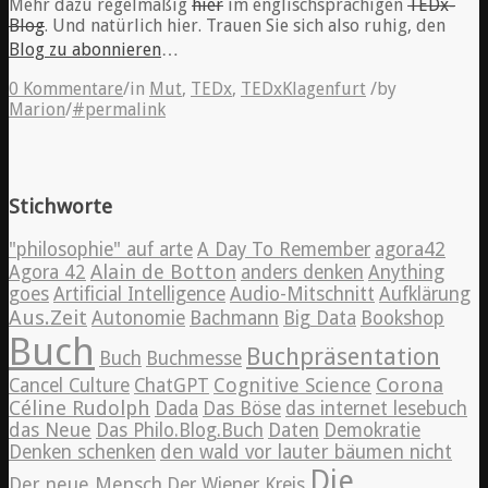
Mehr dazu regelmäßig
hier
im englischsprachigen
TEDx-
Blog
. Und natürlich hier. Trauen Sie sich also ruhig, den
Blog zu abonnieren
…
0 Kommentare
/
in
Mut
,
TEDx
,
TEDxKlagenfurt
/
by
Marion
/
#permalink
Stichworte
"philosophie" auf arte
A Day To Remember
agora42
Alain de Botton
Agora 42
anders denken
Anything
goes
Artificial Intelligence
Audio-Mitschnitt
Aufklärung
Aus.Zeit
Autonomie
Bachmann
Big Data
Bookshop
Buch
Buchpräsentation
Buch
Buchmesse
Cognitive Science
Corona
Cancel Culture
ChatGPT
Céline Rudolph
Dada
Das Böse
das internet lesebuch
das Neue
Das Philo.Blog.Buch
Daten
Demokratie
Denken schenken
den wald vor lauter bäumen nicht
Die
Der neue Mensch
Der Wiener Kreis