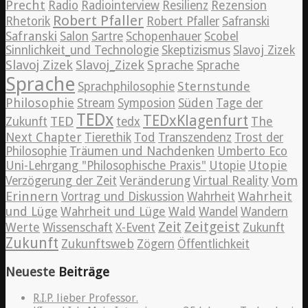
Precht
Radio
Radiointerview
Resilienz
Rezension
Robert Pfaller
Rhetorik
Robert Pfaller
Safranski
Safranski
Salon
Sartre
Schopenhauer
Scobel
Sinnlichkeit_und Technologie
Skeptizismus
Slavoj Zizek
Slavoj Zizek
Slavoj_Zizek
Sprache
Sprache
Sprache
Sternstunde
Sprachphilosophie
Philosophie
Süden
Stream
Symposion
Tage der
TEDx
TEDxKlagenfurt
TED
The
Zukunft
tedx
Next Chapter
Tierethik
Tod
Transzendenz
Trost der
Philosophie
Träumen und Nachdenken
Umberto Eco
Utopie
Uni-Lehrgang "Philosophische Praxis"
Utopie
Vom
Verzögerung der Zeit
Veränderung
Virtual Reality
Erinnern
Wahrheit
Vortrag und Diskussion
Wahrheit
und Lüge
Wahrheit und Lüge
Wald
Wandel
Wandern
Zeitgeist
Zeit
Werte
Wissenschaft
X-Event
Zukunft
Zukunft
Zukunftsweb
Zögern
Öffentlichkeit
Neueste
Beiträge
R.I.P. lieber Professor.