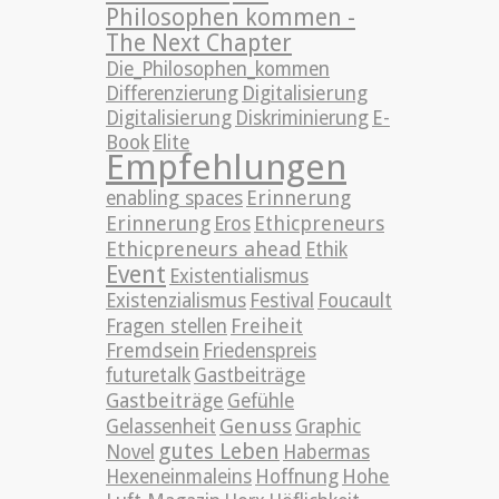
Philosophen kommen -
The Next Chapter
Die_Philosophen_kommen
Differenzierung
Digitalisierung
Digitalisierung
Diskriminierung
E-
Book
Elite
Empfehlungen
Erinnerung
enabling spaces
Erinnerung
Ethicpreneurs
Eros
Ethicpreneurs ahead
Ethik
Event
Existentialismus
Existenzialismus
Festival
Foucault
Freiheit
Fragen stellen
Fremdsein
Friedenspreis
futuretalk
Gastbeiträge
Gastbeiträge
Gefühle
Genuss
Gelassenheit
Graphic
gutes Leben
Novel
Habermas
Hexeneinmaleins
Hoffnung
Hohe