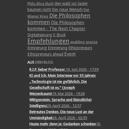
den wald vor lauter
Philo.Blog.Buch
bäumen nicht
Der neue Mensch
Der
Die Philosophen
Wiener Kreis
kommen
DIe Philosophen
kommen - The Next Chapter
Digitalisierung
E-Book
Empfehlungen
enabling spaces
Erinnerung
Erinnerung
Ethicpreneurs
Event
Ethicpreneurs ahead
AUS
DEM BLOG
R.I.P. lieber Professor.
16. Juni 2026 - 17:39
KI und Ich. Mein Interview vor 35 Jahren:
„Technologie ist nie gefährlich. Die
Gesellschaft ist es.“ (Joseph
Weizenbaum)
19. Mai 2026 - 19:28
Wittgenstein, Sprache und (künstliche)
Intelligenz
29. April 2026 - 12:57
Betreutes Denken. Die neue Lust an der
Unmündigkeit
26. April 2026 - 02:55
Heute mehr denn je: Gedanken schenken
16.