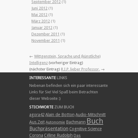
September 2012
(1)
Juni 2012
(1)
Mai 2012
(1)
März 2012
(1)
Januar 2012
(1)
Dezember 2011
(1)
November 2011
(1)
←
Wittgenstein, Sprache und (künstliche)
Intelligenz
(vorheriger Eintrag)
(nächster Eintrag)
R.I.P. lieber Professor.
→
INTERESSANTE
LINKS
Nebenan befinden sich ein paar interessante
Links für Sie! Viel Spaß beim Betrachten
dieser Webseite :)
STICHWORTE
ZUM BUCH
agora42
Alain de Botton
Audio-Mitschnitt
Buch
Aus.Zeit
Bachmann
Autonomie
Buchpräsentation
Cognitive Science
Corona
Céline Rudolph
Das