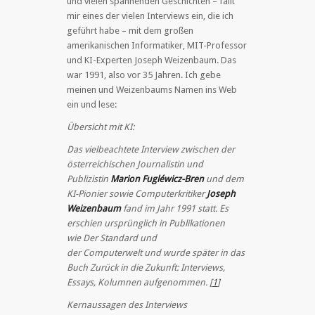
und vielen spannenden Geschichten – fällt
mir eines der vielen Interviews ein, die ich
geführt habe – mit dem großen
amerikanischen Informatiker, MIT-Professor
und KI-Experten Joseph Weizenbaum. Das
war 1991, also vor 35 Jahren. Ich gebe
meinen und Weizenbaums Namen ins Web
ein und lese:
Übersicht mit KI:
Das vielbeachtete Interview zwischen der
österreichischen Journalistin und
Publizistin
Marion Fugléwicz-Bren
und dem
KI-Pionier sowie Computerkritiker
Joseph
Weizenbaum
fand im Jahr 1991 statt. Es
erschien ursprünglich in Publikationen
wie Der Standard und
der Computerwelt und wurde später in das
Buch Zurück in die Zukunft: Interviews,
Essays, Kolumnen aufgenommen. [
1
]
Kernaussagen des Interviews