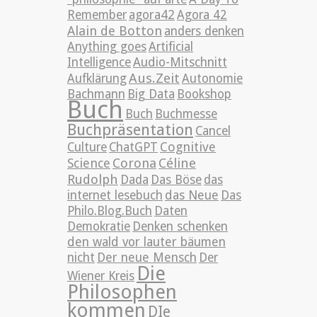
Remember
agora42
Agora 42
Alain de Botton
anders denken
Anything goes
Artificial
Intelligence
Audio-Mitschnitt
Aus.Zeit
Aufklärung
Autonomie
Bachmann
Big Data
Bookshop
Buch
Buch
Buchmesse
Buchpräsentation
Cancel
Cognitive
Culture
ChatGPT
Science
Corona
Céline
Rudolph
Dada
Das Böse
das
internet lesebuch
das Neue
Das
Philo.Blog.Buch
Daten
Demokratie
Denken schenken
den wald vor lauter bäumen
nicht
Der neue Mensch
Der
Die
Wiener Kreis
Philosophen
kommen
DIe