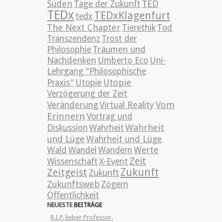
TED
Süden
Tage der Zukunft
TEDx
TEDxKlagenfurt
tedx
The Next Chapter
Tierethik
Tod
Transzendenz
Trost der
Philosophie
Träumen und
Nachdenken
Umberto Eco
Uni-
Lehrgang "Philosophische
Utopie
Praxis"
Utopie
Verzögerung der Zeit
Vom
Veränderung
Virtual Reality
Erinnern
Vortrag und
Wahrheit
Diskussion
Wahrheit
und Lüge
Wahrheit und Lüge
Wald
Wandel
Wandern
Werte
Zeit
Wissenschaft
X-Event
Zeitgeist
Zukunft
Zukunft
Zukunftsweb
Zögern
Öffentlichkeit
NEUESTE
BEITRÄGE
R.I.P. lieber Professor.