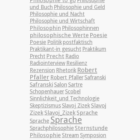
Philosophie to go
Philosophie
und Buch
Philosophie und Geld
Philosophie und Nacht
Philosophie und Wirtschaft
Philosophin
Philosophinnen
philosophische Werte
Poesie
Poesie
Politik
postfaktisch
Praktikant-in gesucht
Praktikum
Precht
Precht
Radio
Radiointerview
Resilienz
Robert
Rezension
Rhetorik
Pfaller
Robert Pfaller
Safranski
Safranski
Salon
Sartre
Schopenhauer
Scobel
Sinnlichkeit_und Technologie
Slavoj
Skeptizismus
Slavoj Zizek
Zizek
Slavoj_Zizek
Sprache
Sprache
Sprache
Sternstunde
Sprachphilosophie
Philosophie
Stream
Symposion