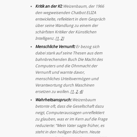
Kritik an der KI:
Weizenbaum, der 1966
den wegweisenden Chatbot ELIZA
entwickelte, reflektiert in dem Gespräch
über seine Wandlung zu einem der
schärfsten Kritiker der Künstlichen
Intelligenz. [
1
,
2
]
Menschliche Vernunft:
Er bezog sich
dabei stark auf seine Thesen aus dem
bahnbrechenden Buch Die Macht des
Computers und die Ohnmacht der
Vernunft und warnte davor,
menschliches Urteilsvermögen und
Verantwortung durch Maschinen
ersetzen zu wollen. [
1
,
2
,
4
]
Wahrheitsanspruch:
Weizenbaum
betonte oft, dass die Gesellschaft dazu
neigt, Computeraussagen unreflektiert
zu glauben, was er im Kern auf die Frage
reduzierte: “Mein Vater sagte früher, es
steht in den heiligen Büchern. Heute