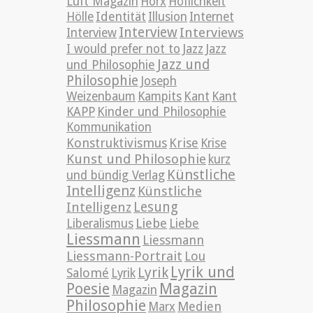
Luft Magazin
Horx
Höflichkeit
Hölle
Identität
Illusion
Internet
Interview
Interviews
Interview
Jazz
I would prefer not to
Jazz
Jazz und
und Philosophie
Philosophie
Joseph
Weizenbaum
Kampits
Kant
Kant
KAPP
Kinder und Philosophie
Kommunikation
Konstruktivismus
Krise
Krise
Kunst und Philosophie
kurz
Künstliche
und bündig Verlag
Intelligenz
Künstliche
Lesung
Intelligenz
Liebe
Liberalismus
Liebe
Liessmann
Liessmann
Liessmann-Portrait
Lou
Lyrik und
Lyrik
Salomé
Lyrik
Poesie
Magazin
Magazin
Philosophie
Medien
Marx