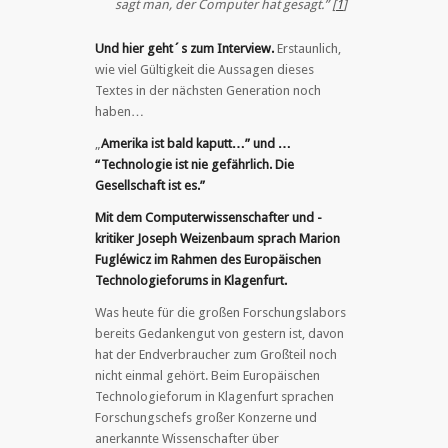
sagt man, der Computer hat gesagt.” [
1
]
Und hier geht´s zum Interview.
Erstaunlich,
wie viel Gültigkeit die Aussagen dieses
Textes in der nächsten Generation noch
haben…
„
Amerika
ist bald kaputt…” und …
“Technologie ist nie gefährlich. Die
Gesellschaft ist es.”
Mit dem Computerwissenschafter und -
kritiker Joseph Weizenbaum sprach Marion
Fugléwicz im Rahmen des Europäischen
Technologieforums in Klagenfurt.
Was heute für die großen Forschungslabors
bereits Gedankengut von gestern ist, davon
hat der Endverbraucher zum Großteil noch
nicht einmal gehört. Beim Europäischen
Technologieforum in Klagenfurt sprachen
Forschungschefs großer Konzerne und
anerkannte Wissenschafter über