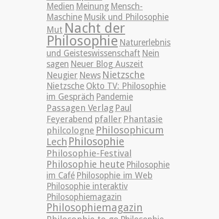
Medien
Meinung
Mensch-
Maschine
Musik und Philosophie
Nacht der
Mut
Philosophie
Naturerlebnis
und Geisteswissenschaft
Nein
sagen
Neuer Blog Auszeit
Nietzsche
News
Neugier
Nietzsche
Okto TV: Philosophie
im Gespräch
Pandemie
Passagen Verlag
Paul
pfaller
Phantasie
Feyerabend
Philosophicum
philcologne
Philosophie
Lech
Philosophie-Festival
Philosophie heute
Philosophie
im Café
Philosophie im Web
Philosophie interaktiv
Philosophiemagazin
Philosophiemagazin