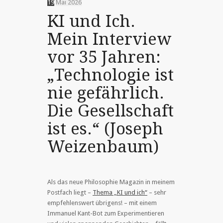
19
Mai
2026
KI und Ich.
Mein Interview
vor 35 Jahren:
„Technologie ist
nie gefährlich.
Die Gesellschaft
ist es.“ (Joseph
Weizenbaum)
Als das neue Philosophie Magazin in meinem
Postfach liegt –
Thema „KI und ich“
– sehr
empfehlenswert übrigens! – mit einem
Immanuel Kant-Bot zum Experimentieren