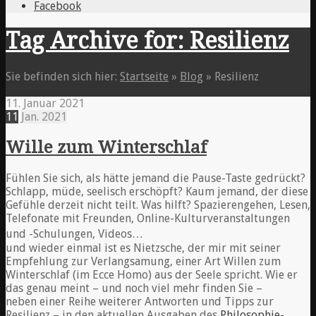
Facebook
Tag Archive for: Resilienz
Sie befinden sich hier:
Startseite
»
Blog
»
Resilienz
11. Januar 2021
11
Jan.
2021
Wille zum Winterschlaf
Fühlen Sie sich, als hätte jemand die Pause-Taste gedrückt?
Schlapp, müde, seelisch erschöpft? Kaum jemand, der diese
Gefühle derzeit nicht teilt. Was hilft? Spazierengehen, Lesen,
Telefonate mit Freunden, Online-Kulturveranstaltungen
und -Schulungen, Videos…
und wieder einmal ist es Nietzsche, der mir mit seiner
Empfehlung zur Verlangsamung, einer Art Willen zum
Winterschlaf (im Ecce Homo) aus der Seele spricht. Wie er
das genau meint – und noch viel mehr finden Sie –
neben einer Reihe weiterer Antworten und Tipps zur
Resilienz – in den aktuellen Ausgaben des
Philosophie-