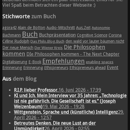
Viel Spaß beim Betrachten dieser Webseite :)
Stichworte
zum Buch
agora42
Alain de Botton
Audio-Mitschnitt
Aus.Zeit
Autonomie
Buch
Buchpräsentation
Bachmann
Cognitive Science
Corona
Céline Rudolph
den wald vor lauter bäumen nicht
Das Philo.Blog.Buch
Die Philosophen
Der neue Mensch
Der Wiener Kreis
kommen
DIe Philosophen kommen - The Next Chapter
Empfehlungen
Digitalisierung
E-Book
enabling spaces
Event
Erinnerung
Erinnerung
Ethicpreneurs
Ethicpreneurs ahead
Aus
dem Blog
R.I.P. lieber Professor.
16. Juni 2026 - 17:39
KI und Ich. Mein Interview vor 35 Jahren: „Technologie
ist nie gefährlich. Die Gesellschaft ist es.“ (Joseph
Weizenbaum)
19. Mai 2026 - 19:28
Wittgenstein, Sprache und (künstliche) Intelligenz
29.
April 2026 - 12:57
Betreutes Denken. Die neue Lust an der
Unmündigkeit
26. April 2026 - 02:55