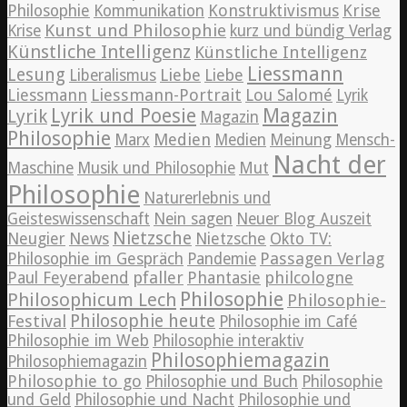
Konstruktivismus
Krise
Philosophie
Kommunikation
Kunst und Philosophie
Krise
kurz und bündig Verlag
Künstliche Intelligenz
Künstliche Intelligenz
Liessmann
Lesung
Liebe
Liberalismus
Liebe
Liessmann
Liessmann-Portrait
Lou Salomé
Lyrik
Lyrik und Poesie
Magazin
Lyrik
Magazin
Philosophie
Medien
Marx
Medien
Meinung
Mensch-
Nacht der
Maschine
Musik und Philosophie
Mut
Philosophie
Naturerlebnis und
Geisteswissenschaft
Nein sagen
Neuer Blog Auszeit
Nietzsche
News
Neugier
Nietzsche
Okto TV:
Passagen Verlag
Philosophie im Gespräch
Pandemie
pfaller
Phantasie
philcologne
Paul Feyerabend
Philosophie
Philosophicum Lech
Philosophie-
Philosophie heute
Festival
Philosophie im Café
Philosophie im Web
Philosophie interaktiv
Philosophiemagazin
Philosophiemagazin
Philosophie to go
Philosophie und Buch
Philosophie
und Geld
Philosophie und Nacht
Philosophie und