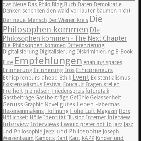
das Neue
Das Philo.Blog.Buch
Daten
Demokratie
Denken schenken
den wald vor lauter bäumen nicht
Die
Der neue Mensch
Der Wiener Kreis
Philosophen kommen
DIe
Philosophen kommen - The Next Chapter
Die_Philosophen_kommen
Differenzierung
Digitalisierung
Digitalisierung
Diskriminierung
E-Book
Empfehlungen
Elite
enabling spaces
Erinnerung
Erinnerung
Ethicpreneurs
Eros
Event
Ethicpreneurs ahead
Ethik
Existentialismus
Existenzialismus
Festival
Foucault
Fragen stellen
Freiheit
Fremdsein
Friedenspreis
futuretalk
Gastbeiträge
Gastbeiträge
Gefühle
Gelassenheit
Genuss
gutes Leben
Graphic Novel
Habermas
Hexeneinmaleins
Hoffnung
Hohe Luft Magazin
Horx
Höflichkeit
Hölle
Identität
Illusion
Internet
Interview
Interview
Interviews
Jazz
I would prefer not to
Jazz
Jazz und Philosophie
und Philosophie
Joseph
Weizenbaum
Kampits
Kant
Kant
KAPP
Kinder und