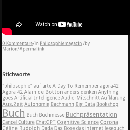
0 Kommentare
/
in
Philosophiemagazin
/
by
Marion
/
#permalink
Stichworte
"philosophie" auf arte
A Day To Remember
agora42
Alain de Botton
Agora 42
anders denken
Anything
goes
Artificial Intelligence
Audio-Mitschnitt
Aufklärung
Aus.Zeit
Autonomie
Bachmann
Big Data
Bookshop
Buch
Buchpräsentation
Buch
Buchmesse
Cognitive Science
Corona
Cancel Culture
ChatGPT
Céline Rudolph
Dada
Das Böse
das internet lesebuch