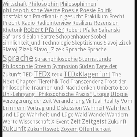
Philosophin
Wirtschaft
Philosophinnen
philosophische Werte
Poesie
Poesie
Politik
postfaktisch
Praktikant-in gesucht
Praktikum
Precht
Precht
Radio
Radiointerview
Resilienz
Rezension
Robert Pfaller
Rhetorik
Robert Pfaller
Safranski
Safranski
Salon
Sartre
Schopenhauer
Scobel
Sinnlichkeit_und Technologie
Skeptizismus
Slavoj Zizek
Slavoj Zizek
Slavoj_Zizek
Sprache
Sprache
Sprache
Sternstunde
Sprachphilosophie
Philosophie
Süden
Stream
Symposion
Tage der
TEDx
TEDxKlagenfurt
TED
The
Zukunft
tedx
Next Chapter
Tierethik
Tod
Transzendenz
Trost der
Philosophie
Träumen und Nachdenken
Umberto Eco
Utopie
Uni-Lehrgang "Philosophische Praxis"
Utopie
Vom
Verzögerung der Zeit
Veränderung
Virtual Reality
Erinnern
Wahrheit
Vortrag und Diskussion
Wahrheit
und Lüge
Wahrheit und Lüge
Wald
Wandel
Wandern
Zeitgeist
Zeit
Werte
Wissenschaft
X-Event
Zukunft
Zukunft
Zukunftsweb
Zögern
Öffentlichkeit