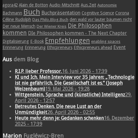
agora42
Alain de Botton
Audio-Mitschnitt
Aus.Zeit
Autonomie
Buch
Buchpräsentation
Bachmann
Cognitive Science
Corona
Céline Rudolph
den wald vor lauter bäumen nicht
Das Philo.Blog.Buch
Die Philosophen
Der neue Mensch
Der Wiener Kreis
kommen
DIe Philosophen kommen - The Next Chapter
Empfehlungen
Digitalisierung
E-Book
enabling spaces
Event
Erinnerung
Erinnerung
Ethicpreneurs
Ethicpreneurs ahead
Aus
dem Blog
R.I.P. lieber Professor.
16. Juni 2026 - 17:39
KI und Ich. Mein Interview vor 35 Jahren: „Technologie
ist nie gefährlich. Die Gesellschaft ist es.“ (Joseph
Weizenbaum)
19. Mai 2026 - 19:28
Wittgenstein, Sprache und (künstliche) Intelligenz
29.
April 2026 - 12:57
Betreutes Denken. Die neue Lust an der
Unmündigkeit
26. April 2026 - 02:55
Heute mehr denn je: Gedanken schenken
16. Dezember
2025 - 17:39
Marion
Fugléwicz-Bren