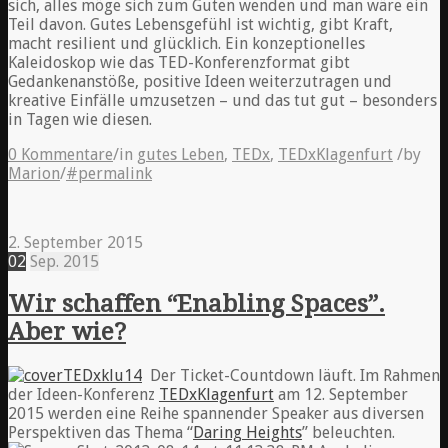
sich, alles möge sich zum Guten wenden und man wäre ein
Teil davon. Gutes Lebensgefühl ist wichtig, gibt Kraft,
macht resilient und glücklich. Ein konzeptionelles
Kaleidoskop wie das TED-Konferenzformat gibt
Gedankenanstöße, positive Ideen weiterzutragen und
kreative Einfälle umzusetzen – und das tut gut – besonders
in Tagen wie diesen.
0 Kommentare
/
in
gutes Leben
,
TEDx
,
TEDxKlagenfurt
/
by
Marion
/
#permalink
2. September 2015
02
Sep.
2015
Wir schaffen “Enabling Spaces”.
Aber wie?
Der Ticket-Countdown läuft. Im Rahmen
der Ideen-Konferenz
TEDxKlagenfurt
am 12. September
2015 werden eine Reihe spannender Speaker aus diversen
Perspektiven das Thema “
Daring Heights
” beleuchten.