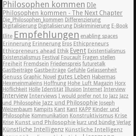
Philosophen kommen
DIe
Philosophen kommen - The Next Chapter
Die_Philosophen_kommen
Differenzierung
Digitalisierung
Digitalisierung
Diskriminierung
E-Book
Empfehlungen
Elite
enabling spaces
Erinnerung
Erinnerung
Ethicpreneurs
Eros
Event
Ethicpreneurs ahead
Ethik
Existentialismus
Existenzialismus
Festival
Foucault
Fragen stellen
Freiheit
Fremdsein
Friedenspreis
futuretalk
Gastbeiträge
Gastbeiträge
Gefühle
Gelassenheit
Genuss
gutes Leben
Graphic Novel
Habermas
Hexeneinmaleins
Hoffnung
Hohe Luft Magazin
Horx
Höflichkeit
Hölle
Identität
Illusion
Internet
Interview
Interview
Interviews
Jazz
I would prefer not to
Jazz
Jazz und Philosophie
und Philosophie
Joseph
Weizenbaum
Kampits
Kant
Kant
KAPP
Kinder und
Konstruktivismus
Krise
Philosophie
Kommunikation
Kunst und Philosophie
Krise
kurz und bündig Verlag
Künstliche Intelligenz
Künstliche Intelligenz