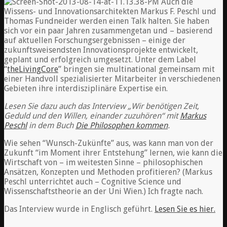
Auch die
Wissens- und Innovationsarchitekten Markus F. Peschl und
Thomas Fundneider werden einen Talk halten. Sie haben
sich vor ein paar Jahren zusammengetan und – basierend
auf aktuellen Forschungsergebnissen – einige der
zukunftsweisendsten Innovationsprojekte entwickelt,
geplant und erfolgreich umgesetzt. Unter dem Label
“
theLivingCore
” bringen sie multinational gemeinsam mit
einer Handvoll spezialisierter Mitarbeiter in verschiedenen
Gebieten ihre interdisziplinäre Expertise ein.
Lesen Sie dazu auch das Interview „Wir benötigen Zeit,
Geduld und den Willen, einander zuzuhören“ mit
Markus
Peschl
in dem Buch
Die Philosophen kommen
.
Wie sehen “Wunsch-Zukünfte” aus, was kann man von der
Zukunft “im Moment ihrer Entstehung” lernen, wie kann die
Wirtschaft von – im weitesten Sinne – philosophischen
Ansätzen, Konzepten und Methoden profitieren? (Markus
Peschl unterrichtet auch – Cognitive Science und
Wissenschaftstheorie an der Uni Wien.) Ich fragte nach.
Das Interview wurde in Englisch geführt.
Lesen Sie es hier.