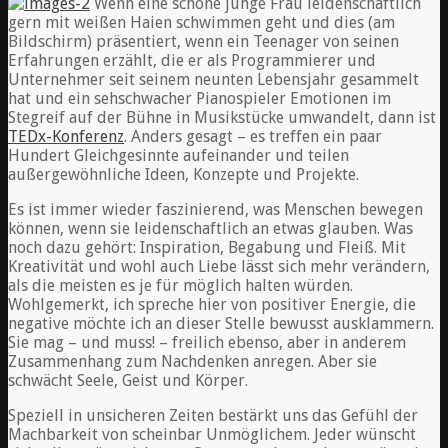
Wenn eine schöne junge Frau leidenschaftlich
gern mit weißen Haien schwimmen geht und dies (am
Bildschirm) präsentiert, wenn ein Teenager von seinen
Erfahrungen erzählt, die er als Programmierer und
Unternehmer seit seinem neunten Lebensjahr gesammelt
hat und ein sehschwacher Pianospieler Emotionen im
Stegreif auf der Bühne in Musikstücke umwandelt, dann ist
TEDx-Konferenz
. Anders gesagt – es treffen ein paar
Hundert Gleichgesinnte aufeinander und teilen
außergewöhnliche Ideen, Konzepte und Projekte.
Es ist immer wieder faszinierend, was Menschen bewegen
können, wenn sie leidenschaftlich an etwas glauben. Was
noch dazu gehört: Inspiration, Begabung und Fleiß. Mit
Kreativität und wohl auch Liebe lässt sich mehr verändern,
als die meisten es je für möglich halten würden.
Wohlgemerkt, ich spreche hier von positiver Energie, die
negative möchte ich an dieser Stelle bewusst ausklammern.
Sie mag – und muss! – freilich ebenso, aber in anderem
Zusammenhang zum Nachdenken anregen. Aber sie
schwächt Seele, Geist und Körper.
Speziell in unsicheren Zeiten bestärkt uns das Gefühl der
Machbarkeit von scheinbar Unmöglichem. Jeder wünscht