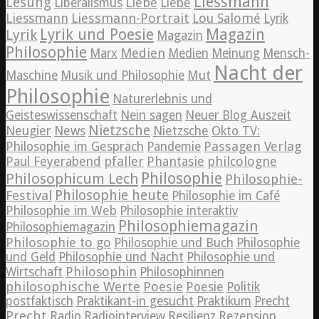
Liessmann
Lesung
Liebe
Liberalismus
Liebe
Liessmann
Liessmann-Portrait
Lou Salomé
Lyrik
Lyrik und Poesie
Magazin
Lyrik
Magazin
Philosophie
Medien
Marx
Medien
Meinung
Mensch-
Nacht der
Maschine
Musik und Philosophie
Mut
Philosophie
Naturerlebnis und
Geisteswissenschaft
Nein sagen
Neuer Blog Auszeit
Nietzsche
News
Neugier
Nietzsche
Okto TV:
Passagen Verlag
Philosophie im Gespräch
Pandemie
pfaller
Phantasie
philcologne
Paul Feyerabend
Philosophie
Philosophicum Lech
Philosophie-
Philosophie heute
Festival
Philosophie im Café
Philosophie im Web
Philosophie interaktiv
Philosophiemagazin
Philosophiemagazin
Philosophie to go
Philosophie und Buch
Philosophie
und Geld
Philosophie und Nacht
Philosophie und
Philosophin
Wirtschaft
Philosophinnen
philosophische Werte
Poesie
Poesie
Politik
postfaktisch
Praktikant-in gesucht
Praktikum
Precht
Precht
Radio
Radiointerview
Resilienz
Rezension