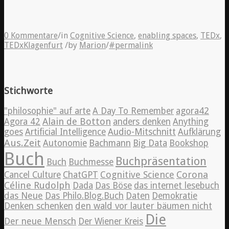
0 Kommentare
/
in
Cognitive Science
,
enabling spaces
,
TEDx
,
TEDxKlagenfurt
/
by
Marion
/
#permalink
Stichworte
"philosophie" auf arte
A Day To Remember
agora42
Alain de Botton
Agora 42
anders denken
Anything
goes
Artificial Intelligence
Audio-Mitschnitt
Aufklärung
Aus.Zeit
Autonomie
Bachmann
Big Data
Bookshop
Buch
Buchpräsentation
Buch
Buchmesse
Cognitive Science
Corona
Cancel Culture
ChatGPT
Céline Rudolph
Dada
Das Böse
das internet lesebuch
das Neue
Das Philo.Blog.Buch
Daten
Demokratie
Denken schenken
den wald vor lauter bäumen nicht
Die
Der neue Mensch
Der Wiener Kreis