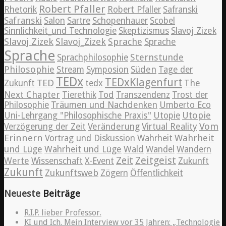
Robert Pfaller
Rhetorik
Robert Pfaller
Safranski
Safranski
Salon
Sartre
Schopenhauer
Scobel
Sinnlichkeit_und Technologie
Skeptizismus
Slavoj Zizek
Slavoj Zizek
Slavoj_Zizek
Sprache
Sprache
Sprache
Sternstunde
Sprachphilosophie
Philosophie
Süden
Stream
Symposion
Tage der
TEDx
TEDxKlagenfurt
TED
The
Zukunft
tedx
Next Chapter
Tierethik
Tod
Transzendenz
Trost der
Philosophie
Träumen und Nachdenken
Umberto Eco
Utopie
Uni-Lehrgang "Philosophische Praxis"
Utopie
Vom
Verzögerung der Zeit
Veränderung
Virtual Reality
Erinnern
Wahrheit
Vortrag und Diskussion
Wahrheit
und Lüge
Wahrheit und Lüge
Wald
Wandel
Wandern
Zeitgeist
Zeit
Werte
Wissenschaft
X-Event
Zukunft
Zukunft
Zukunftsweb
Zögern
Öffentlichkeit
Neueste
Beiträge
R.I.P. lieber Professor.
KI und Ich. Mein Interview vor 35 Jahren: „Technologie