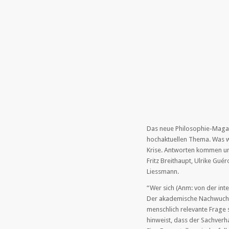
Das neue Philosophie-Magaz
hochaktuellen Thema. Was wi
Krise. Antworten kommen unt
Fritz Breithaupt, Ulrike Gu
Liessmann.
“Wer sich (Anm: von der inte
Der akademische Nachwuchs l
menschlich relevante Frage s
hinweist, dass der Sachverh