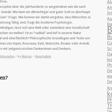
Al
 Böse.
losophie über die Jahrhunderte so umgetrieben wie die nach
An
Gewalt. Wie kann ein allmächtiger und guter Gott es überhaupt
In
odizee”-Frage. Wie können wir damit umgehen, dass Menschen zu
Au
störung fähig sind, fragt die moderne Psychologie.
B
B
tledigen, lässt sich eine Welt oder zumindest eine Gesellschaft
en vorstellen? Ist es “radikal” und tief in unserer Natur
B
nal und oberflächlich? Philosophische Grundlagen und Texte von
Cu
mas von Aquin, Rousseau, Kant, Nietzsche, Ricœur oder Arendt.
Sc
ws mit zeitgenössischen Denkerinnen und Denkern.
Da
hilosophie
/
by
Marion
/
#permalink
le
Ph
De
wa
ten?
De
Kr
k
P
T
Di