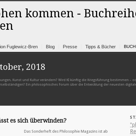
ion Fuglewicz-Bren
Blog
Presse
Tipps & Bücher
BUCH
tober, 2018
ehungen, Kunst und Kultur verändern? Wird KI künftig die Kriegsführung bestimmen – od
erselbständigen? Ein philosophisches Forum über die Entwicklung der neuesten digita
ST
ässt es sich überwinden?
"p
R
Das Sonderheft des Philosophie Magazins ist ab