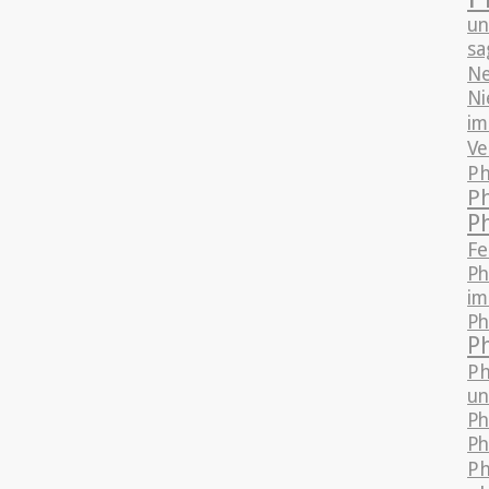
un
sa
Ne
Ni
im
Ve
Ph
P
P
Fe
Ph
im
Ph
P
Ph
un
Ph
Ph
Ph