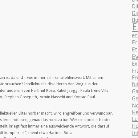
Di
Di
Bo
E
en
Er
Et
E
Ex
Fr
Fr
in ist da und – wie immer sehr empfehlenswert. Mit einem
fu
r brauchen? Intellektuelle diskutieren den Weg aus der
er anderem von Hartmut Rosa, Rahel Jaeggi, Paula Irene Villa,
Ga
érot, Stephan Gosepath, Armin Nassehi und Konrad Paul
Ge
No
He
llektuellen Elite) hörbar macht, wird angreifbar und verwundbar.
Lu
ernt indessen, genau das nicht zu tun. Wer eine politisch oder
Hö
tellt, kriegt fast immer eine ausweichende Antwort, die darauf
In
alt komplex ist”, meint etwa Hartmut Rosa.