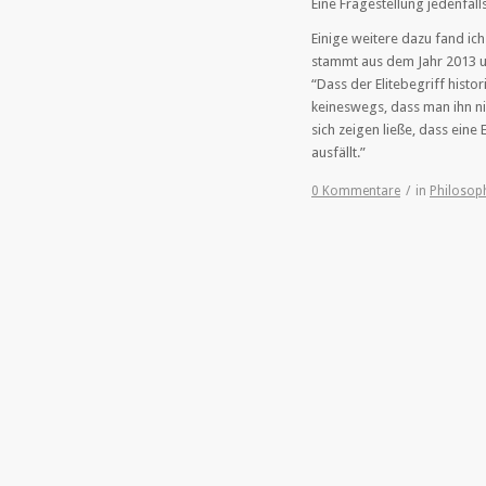
Eine Fragestellung jedenfall
Einige weitere dazu fand ic
stammt aus dem Jahr 2013 un
“Dass der Elitebegriff histo
keineswegs, dass man ihn n
sich zeigen ließe, dass eine 
ausfällt.”
0 Kommentare
/
in
Philosop