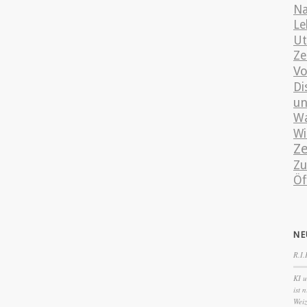
Na
Le
Ut
Ze
Vo
Di
un
Wa
Wi
Ze
Zu
Öf
NE
R.I.
KI u
ist 
Wei