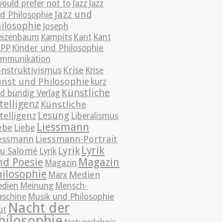
Jazz
would prefer not to
Jazz
Jazz und
d Philosophie
ilosophie
Joseph
izenbaum
Kampits
Kant
Kant
APP
Kinder und Philosophie
mmunikation
nstruktivismus
Krise
Krise
nst und Philosophie
kurz
Künstliche
d bündig Verlag
telligenz
Künstliche
Lesung
telligenz
Liberalismus
Liessmann
ebe
Liebe
essmann
Liessmann-Portrait
Lyrik
Lyrik
u Salomé
Lyrik
nd Poesie
Magazin
Magazin
hilosophie
Medien
Marx
dien
Meinung
Mensch-
schine
Musik und Philosophie
Nacht der
ut
hilosophie