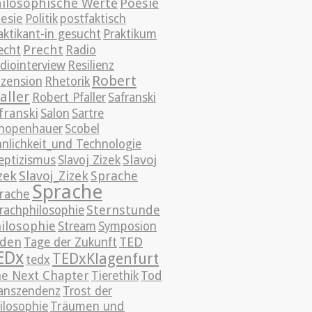
ilosophische Werte
Poesie
esie
Politik
postfaktisch
aktikant-in gesucht
Praktikum
Precht
echt
Radio
diointerview
Resilienz
Robert
zension
Rhetorik
aller
Robert Pfaller
Safranski
franski
Salon
Sartre
hopenhauer
Scobel
nnlichkeit_und Technologie
Slavoj
eptizismus
Slavoj Zizek
zek
Slavoj_Zizek
Sprache
Sprache
rache
Sternstunde
rachphilosophie
ilosophie
Stream
Symposion
TED
üden
Tage der Zukunft
EDx
TEDxKlagenfurt
tedx
e Next Chapter
Tierethik
Tod
anszendenz
Trost der
ilosophie
Träumen und