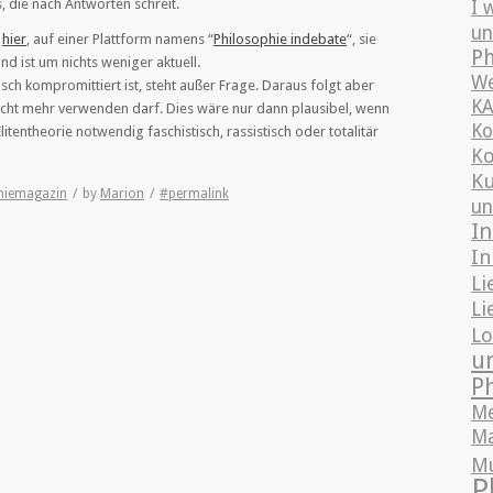
s, die nach Antworten schreit.
I 
un
h
hier
, auf einer Plattform namens “
Philosophie indebate
“, sie
Ph
d ist um nichts weniger aktuell.
We
risch kompromittiert ist, steht außer Frage. Daraus folgt aber
K
icht mehr verwenden darf. Dies wäre nur dann plausibel, wenn
Ko
Elitentheorie notwendig faschistisch, rassistisch oder totalitär
Ko
Ku
hiemagazin
/
by
Marion
/
#permalink
un
In
In
Li
Li
Lo
u
P
Me
Ma
M
P