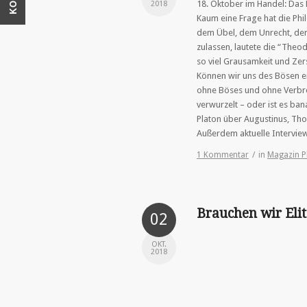
18. Oktober im Handel: Das
2018
Kaum eine Frage hat die Phi
dem Übel, dem Unrecht, der 
zulassen, lautete die “The
so viel Grausamkeit und Zer
Können wir uns des Bösen en
ohne Böses und ohne Verbrech
verwurzelt – oder ist es ba
Platon über Augustinus, Tho
Außerdem aktuelle Intervie
1 Kommentar
/
in
Magazin P
Brauchen wir Eli
02
OKT.
2018