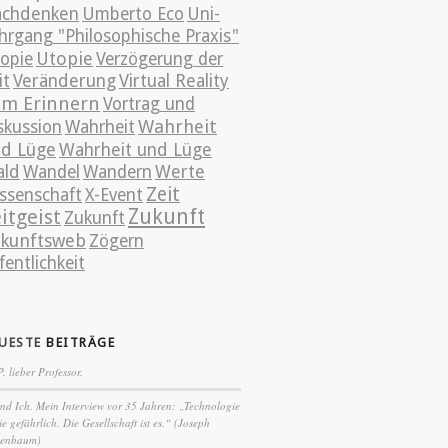
chdenken
Umberto Eco
Uni-
hrgang "Philosophische Praxis"
Utopie
opie
Verzögerung der
it
Veränderung
Virtual Reality
m Erinnern
Vortrag und
Wahrheit
skussion
Wahrheit
d Lüge
Wahrheit und Lüge
ld
Wandel
Wandern
Werte
Zeit
ssenschaft
X-Event
itgeist
Zukunft
Zukunft
kunftsweb
Zögern
fentlichkeit
UESTE
BEITRÄGE
P. lieber Professor.
nd Ich. Mein Interview vor 35 Jahren: „Technologie
nie gefährlich. Die Gesellschaft ist es.“ (Joseph
zenbaum)