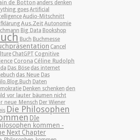
ain de Botton
anders denken
ything goes
Artificial
telligence
Audio-Mitschnitt
Aus.Zeit
fklärung
Autonomie
achmann
Big Data
Bookshop
uch
Buch
Buchmesse
uchpräsentation
Cancel
Cognitive
lture
ChatGPT
ience
Corona
Céline Rudolph
da
Das Böse
das internet
sebuch
das Neue
Das
ilo.Blog.Buch
Daten
mokratie
Denken schenken
den
ld vor lauter bäumen nicht
r neue Mensch
Der Wiener
Die Philosophen
eis
ommen
DIe
hilosophen kommen -
he Next Chapter
e_Philosophen_kommen