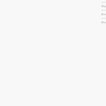
Witt
Betr
Heu