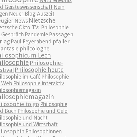
Naturerlebnis
d Geisteswissenschaft
Nein
gen
Neuer Blog Auszeit
Nietzsche
News
ugier
etzsche
Okto TV: Philosophie
Passagen
 Gespräch
Pandemie
rlag
pfaller
Paul Feyerabend
antasie
philcologne
hilosophicum Lech
hilosophie
Philosophie-
Philosophie heute
stival
ilosophie im Café
Philosophie
 Web
Philosophie interaktiv
ilosophiemagazin
hilosophiemagazin
ilosophie to go
Philosophie
d Buch
Philosophie und Geld
ilosophie und Nacht
ilosophie und Wirtschaft
ilosophin
Philosophinnen