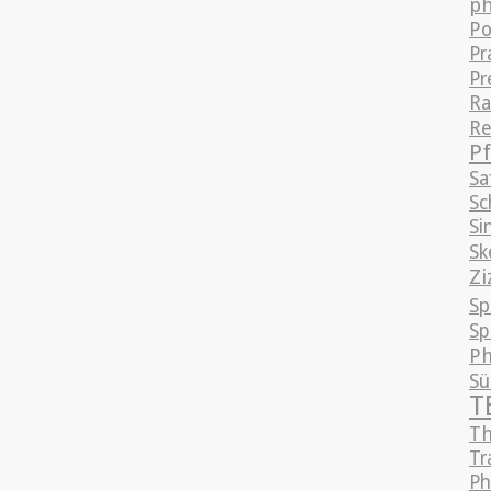
ph
Po
Pr
Pr
Ra
Re
Pf
Sa
Sc
Si
Sk
Zi
Sp
Sp
Ph
S
T
Th
Tr
Ph