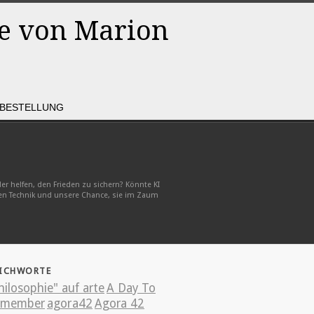
Rss
Facebook
BESTELLUNG
er helfen, den Frieden zu sichern? Könnte KI
len Technik und unsere Chance, sie im Zaum
ICHWORTE
hilosophie" auf arte
A Day To
emember
agora42
Agora 42