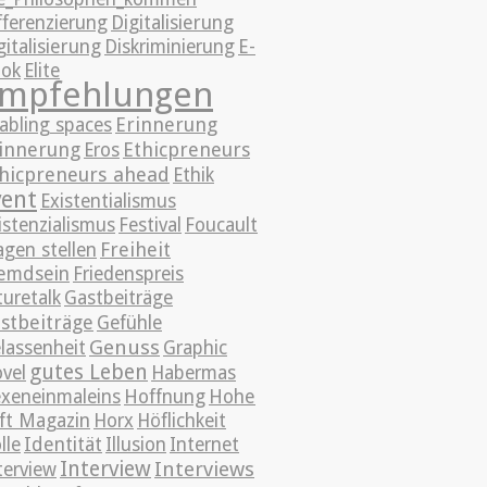
fferenzierung
Digitalisierung
gitalisierung
Diskriminierung
E-
ok
Elite
mpfehlungen
Erinnerung
abling spaces
innerung
Ethicpreneurs
Eros
hicpreneurs ahead
Ethik
vent
Existentialismus
istenzialismus
Festival
Foucault
Freiheit
agen stellen
emdsein
Friedenspreis
turetalk
Gastbeiträge
stbeiträge
Gefühle
Genuss
lassenheit
Graphic
gutes Leben
vel
Habermas
xeneinmaleins
Hoffnung
Hohe
ft Magazin
Horx
Höflichkeit
lle
Identität
Illusion
Internet
Interview
Interviews
terview