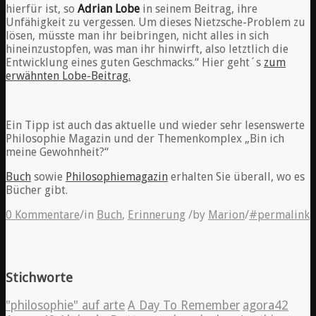
hierfür ist, so
Adrian Lobe
in seinem Beitrag, ihre
Unfähigkeit zu vergessen. Um dieses Nietzsche-Problem zu
lösen, müsste man ihr beibringen, nicht alles in sich
hineinzustopfen, was man ihr hinwirft, also letztlich die
Entwicklung eines guten Geschmacks.“ Hier geht´s
zum
erwähnten Lobe-Beitrag.
Ein Tipp ist auch das aktuelle und wieder sehr lesenswerte
Philosophie Magazin und der Themenkomplex „Bin ich
meine Gewohnheit?“
Buch
sowie
Philosophiemagazin
erhalten Sie überall, wo es
Bücher gibt.
0 Kommentare
/
in
Buch
,
Erinnerung
/
by
Marion
/
#permalink
Stichworte
"philosophie" auf arte
A Day To Remember
agora42