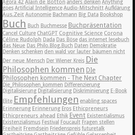
Alain de Botton
Agora 42
anders denken
Anything
goes
Artificial Intelligence
Audio-Mitschnitt
Aufklärung
Aus.Zeit
Autonomie
Bachmann
Big Data
Bookshop
Buch
Buchpräsentation
Buch
Buchmesse
Cognitive Science
Corona
Cancel Culture
ChatGPT
Céline Rudolph
Dada
Das Böse
das internet lesebuch
das Neue
Das Philo.Blog.Buch
Daten
Demokratie
Denken schenken
den wald vor lauter bäumen nicht
Die
Der neue Mensch
Der Wiener Kreis
Philosophen kommen
DIe
Philosophen kommen - The Next Chapter
Die_Philosophen_kommen
Differenzierung
Digitalisierung
Digitalisierung
Diskriminierung
E-Book
Empfehlungen
Elite
enabling spaces
Erinnerung
Erinnerung
Ethicpreneurs
Eros
Event
Ethicpreneurs ahead
Ethik
Existentialismus
Existenzialismus
Festival
Foucault
Fragen stellen
Freiheit
Fremdsein
Friedenspreis
futuretalk
Gastbeiträge
Gastbeiträge
Gefühle
Gelassenheit