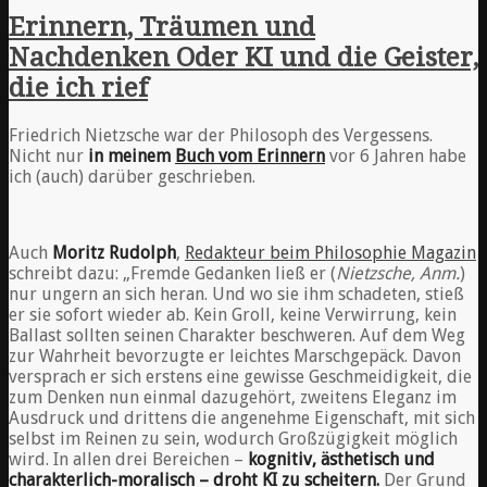
Erinnern, Träumen und
Nachdenken Oder KI und die Geister,
die ich rief
Friedrich Nietzsche war der Philosoph des Vergessens.
Nicht nur
in meinem
Buch vom Erinnern
vor 6 Jahren habe
ich (auch) darüber geschrieben.
Auch
Moritz Rudolph
,
Redakteur beim Philosophie Magazin
schreibt dazu: „Fremde Gedanken ließ er (
Nietzsche, Anm.
)
nur ungern an sich heran. Und wo sie ihm schadeten, stieß
er sie sofort wieder ab. Kein Groll, keine Verwirrung, kein
Ballast sollten seinen Charakter beschweren. Auf dem Weg
zur Wahrheit bevorzugte er leichtes Marschgepäck. Davon
versprach er sich erstens eine gewisse Geschmeidigkeit, die
zum Denken nun einmal dazugehört, zweitens Eleganz im
Ausdruck und drittens die angenehme Eigenschaft, mit sich
selbst im Reinen zu sein, wodurch Großzügigkeit möglich
wird. In allen drei Bereichen –
kognitiv, ästhetisch und
charakterlich-moralisch – droht KI zu scheitern.
Der Grund