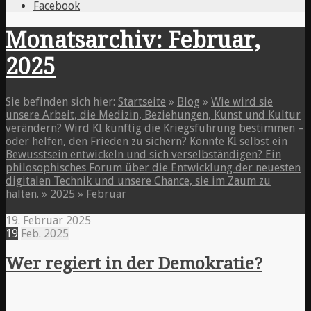
Facebook
Monatsarchiv: Februar,
2025
Sie befinden sich hier:
Startseite
»
Blog
»
Wie wird sie
unsere Arbeit, die Medizin, Beziehungen, Kunst und Kultur
verändern? Wird KI künftig die Kriegsführung bestimmen –
oder helfen, den Frieden zu sichern? Könnte KI selbst ein
Bewusstsein entwickeln und sich verselbständigen? Ein
philosophisches Forum über die Entwicklung der neuesten
digitalen Technik und unsere Chance, sie im Zaum zu
halten.
»
2025
»
Februar
19. Februar 2025
19
Feb.
2025
Wer regiert in der Demokratie?