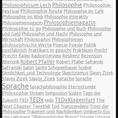
Philosophie
Philosophicum Lech
Philosophie-
Philosophie heute
Festival
Philosophie im Café
Philosophie im Web
Philosophie interaktiv
Philosophiemagazin
Philosophiemagazin
Philosophie to go
Philosophie und Buch
Philosophie
und Geld
Philosophie und Nacht
Philosophie und
Philosophin
Wirtschaft
Philosophinnen
philosophische Werte
Poesie
Poesie
Politik
postfaktisch
Praktikant-in gesucht
Praktikum
Precht
Precht
Radio
Radiointerview
Resilienz
Rezension
Robert Pfaller
Rhetorik
Robert Pfaller
Safranski
Safranski
Salon
Sartre
Schopenhauer
Scobel
Sinnlichkeit_und Technologie
Skeptizismus
Slavoj Zizek
Slavoj Zizek
Slavoj_Zizek
Sprache
Sprache
Sprache
Sternstunde
Sprachphilosophie
Philosophie
Süden
Stream
Symposion
Tage der
TEDx
TEDxKlagenfurt
TED
The
Zukunft
tedx
Next Chapter
Tierethik
Tod
Transzendenz
Trost der
Philosophie
Träumen und Nachdenken
Umberto Eco
Utopie
Uni-Lehrgang "Philosophische Praxis"
Utopie