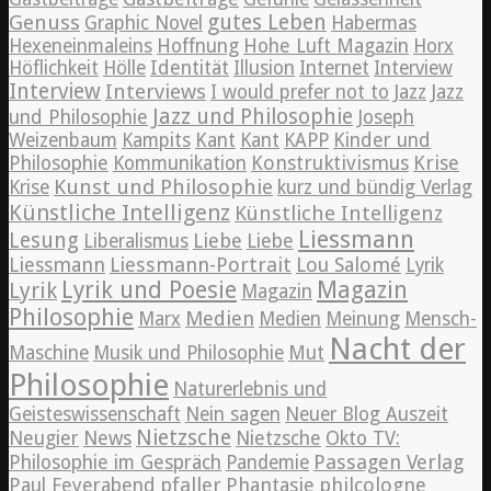
Genuss
gutes Leben
Graphic Novel
Habermas
Hexeneinmaleins
Hoffnung
Hohe Luft Magazin
Horx
Höflichkeit
Hölle
Identität
Illusion
Internet
Interview
Interview
Interviews
Jazz
I would prefer not to
Jazz
Jazz und Philosophie
und Philosophie
Joseph
Weizenbaum
Kampits
Kant
Kant
KAPP
Kinder und
Konstruktivismus
Krise
Philosophie
Kommunikation
Kunst und Philosophie
Krise
kurz und bündig Verlag
Künstliche Intelligenz
Künstliche Intelligenz
Liessmann
Lesung
Liebe
Liberalismus
Liebe
Liessmann
Liessmann-Portrait
Lou Salomé
Lyrik
Lyrik und Poesie
Magazin
Lyrik
Magazin
Philosophie
Medien
Marx
Medien
Meinung
Mensch-
Nacht der
Maschine
Musik und Philosophie
Mut
Philosophie
Naturerlebnis und
Geisteswissenschaft
Nein sagen
Neuer Blog Auszeit
Nietzsche
News
Neugier
Nietzsche
Okto TV:
Passagen Verlag
Philosophie im Gespräch
Pandemie
pfaller
Phantasie
philcologne
Paul Feyerabend