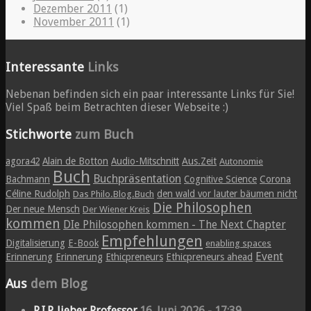
Dezember 2011
(1)
November 2011
(1)
Interessante
Links
Nebenan befinden sich ein paar interessante Links für Sie!
Viel Spaß beim Betrachten dieser Webseite :)
Stichworte
zum Buch
agora42
Alain de Botton
Audio-Mitschnitt
Aus.Zeit
Autonomie
Buch
Buchpräsentation
Bachmann
Cognitive Science
Corona
Céline Rudolph
den wald vor lauter bäumen nicht
Das Philo.Blog.Buch
Die Philosophen
Der neue Mensch
Der Wiener Kreis
kommen
DIe Philosophen kommen - The Next Chapter
Empfehlungen
Digitalisierung
E-Book
enabling spaces
Event
Erinnerung
Erinnerung
Ethicpreneurs
Ethicpreneurs ahead
Aus
dem Blog
R.I.P. lieber Professor.
16. Juni 2026 - 17:39