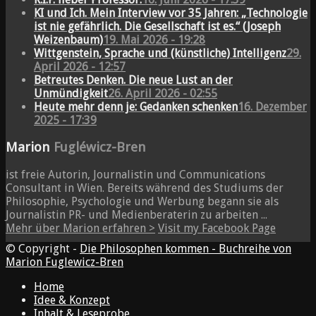
KI und Ich. Mein Interview vor 35 Jahren: „Technologie
ist nie gefährlich. Die Gesellschaft ist es.“ (Joseph
Weizenbaum)
19. Mai 2026 - 19:28
Wittgenstein, Sprache und (künstliche) Intelligenz
29.
April 2026 - 12:57
Betreutes Denken. Die neue Lust an der
Unmündigkeit
26. April 2026 - 02:55
Heute mehr denn je: Gedanken schenken
16. Dezember
2025 - 17:39
Marion
Fugléwicz-Bren
ist freie Autorin, Journalistin und Communications
Consultant in Wien. Bereits während des Studiums der
Philosophie, Psychologie und Werbung begann sie als
Journalistin PR- und Medienberaterin zu arbeiten ...
Mehr über Marion erfahren >
Visit my Facebook Page
© Copyright -
Die Philosophen kommen - Buchreihe von
Marion Fuglewicz-Bren
Home
Idee & Konzept
Inhalt & Leseprobe