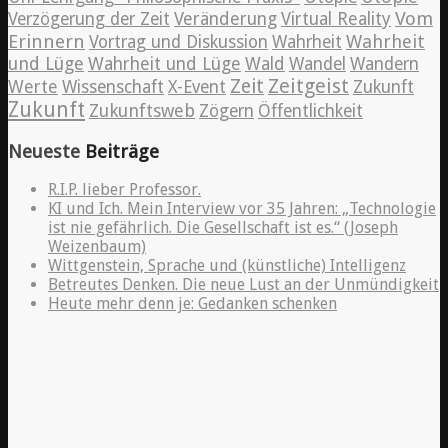
Vom
Verzögerung der Zeit
Veränderung
Virtual Reality
Erinnern
Wahrheit
Vortrag und Diskussion
Wahrheit
und Lüge
Wahrheit und Lüge
Wald
Wandel
Wandern
Zeitgeist
Zeit
Werte
Wissenschaft
X-Event
Zukunft
Zukunft
Zukunftsweb
Zögern
Öffentlichkeit
Neueste
Beiträge
R.I.P. lieber Professor.
KI und Ich. Mein Interview vor 35 Jahren: „Technologie
ist nie gefährlich. Die Gesellschaft ist es.“ (Joseph
Weizenbaum)
Wittgenstein, Sprache und (künstliche) Intelligenz
Betreutes Denken. Die neue Lust an der Unmündigkeit
Heute mehr denn je: Gedanken schenken