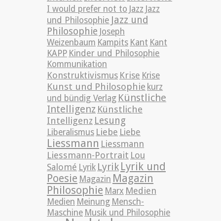
Jazz
I would prefer not to
Jazz
Jazz und
und Philosophie
Philosophie
Joseph
Weizenbaum
Kampits
Kant
Kant
KAPP
Kinder und Philosophie
Kommunikation
Konstruktivismus
Krise
Krise
Kunst und Philosophie
kurz
Künstliche
und bündig Verlag
Intelligenz
Künstliche
Lesung
Intelligenz
Liebe
Liberalismus
Liebe
Liessmann
Liessmann
Liessmann-Portrait
Lou
Lyrik und
Lyrik
Salomé
Lyrik
Poesie
Magazin
Magazin
Philosophie
Medien
Marx
Medien
Meinung
Mensch-
Maschine
Musik und Philosophie