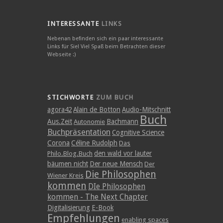
INTERESSANTE
LINKS
Nebenan befinden sich ein paar interessante
Links für Sie! Viel Spaß beim Betrachten dieser
Webseite :)
STICHWORTE
ZUM BUCH
agora42
Alain de Botton
Audio-Mitschnitt
Buch
Aus.Zeit
Bachmann
Autonomie
Buchpräsentation
Cognitive Science
Corona
Céline Rudolph
Das
den wald vor lauter
Philo.Blog.Buch
bäumen nicht
Der neue Mensch
Der
Die Philosophen
Wiener Kreis
kommen
DIe Philosophen
kommen - The Next Chapter
Digitalisierung
E-Book
Empfehlungen
enabling spaces