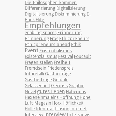
Die_Philosophen_kommen
Differenzierung
Digitalisierung
Digitalisierung
Diskriminierung
E-
Book
Elite
Empfehlungen
Erinnerung
enabling spaces
Erinnerung
Ethicpreneurs
Eros
Ethicpreneurs ahead
Ethik
Event
Existentialismus
Existenzialismus
Festival
Foucault
Freiheit
Fragen stellen
Fremdsein
Friedenspreis
futuretalk
Gastbeiträge
Gastbeiträge
Gefühle
Genuss
Gelassenheit
Graphic
gutes Leben
Novel
Habermas
Hexeneinmaleins
Hoffnung
Hohe
Luft Magazin
Horx
Höflichkeit
Hölle
Identität
Illusion
Internet
Interview
Interviews
Interview