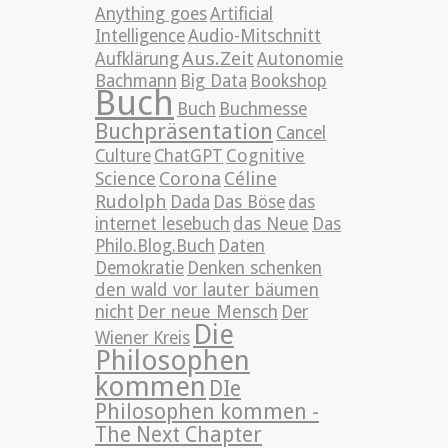
Anything goes
Artificial
Intelligence
Audio-Mitschnitt
Aus.Zeit
Aufklärung
Autonomie
Bachmann
Big Data
Bookshop
Buch
Buch
Buchmesse
Buchpräsentation
Cancel
Cognitive
Culture
ChatGPT
Science
Corona
Céline
Rudolph
Dada
Das Böse
das
internet lesebuch
das Neue
Das
Philo.Blog.Buch
Daten
Demokratie
Denken schenken
den wald vor lauter bäumen
nicht
Der neue Mensch
Der
Die
Wiener Kreis
Philosophen
kommen
DIe
Philosophen kommen -
The Next Chapter