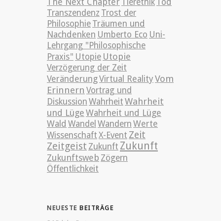
The Next Chapter
Tierethik
Tod
Transzendenz
Trost der
Philosophie
Träumen und
Nachdenken
Umberto Eco
Uni-
Lehrgang "Philosophische
Utopie
Praxis"
Utopie
Verzögerung der Zeit
Vom
Veränderung
Virtual Reality
Erinnern
Vortrag und
Wahrheit
Diskussion
Wahrheit
und Lüge
Wahrheit und Lüge
Wald
Wandel
Wandern
Werte
Zeit
Wissenschaft
X-Event
Zeitgeist
Zukunft
Zukunft
Zukunftsweb
Zögern
Öffentlichkeit
NEUESTE
BEITRÄGE