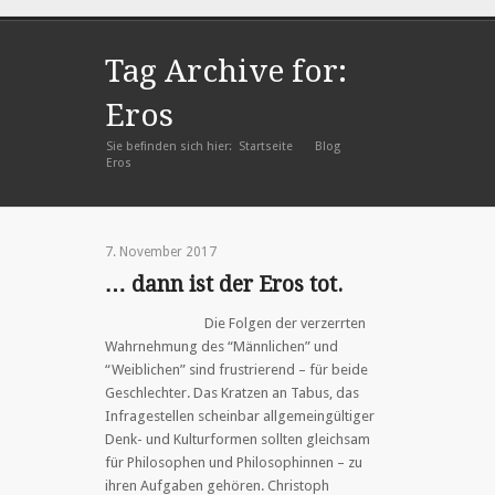
Tag Archive for:
Eros
Sie befinden sich hier:
Startseite
Blog
»
»
Eros
7. November 2017
… dann ist der Eros tot.
Die Folgen der verzerrten
Wahrnehmung des “Männlichen” und
“Weiblichen” sind frustrierend – für beide
Geschlechter. Das Kratzen an Tabus, das
Infragestellen scheinbar allgemeingültiger
Denk- und Kulturformen sollten gleichsam
für Philosophen und Philosophinnen – zu
ihren Aufgaben gehören. Christoph