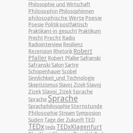
Philosophie und Wirtschaft
Philosophin
Philosophinnen
philosophische Werte
Poesie
Poesie
Politik
postfaktisch
Praktikant-in gesucht
Praktikum
Precht
Precht
Radio
Radiointerview
Resilienz
Robert
Rezension
Rhetorik
Pfaller
Robert Pfaller
Safranski
Safranski
Salon
Sartre
Schopenhauer
Scobel
Sinnlichkeit_und Technologie
Slavoj
Skeptizismus
Slavoj Zizek
Zizek
Slavoj_Zizek
Sprache
Sprache
Sprache
Sternstunde
Sprachphilosophie
Philosophie
Stream
Symposion
TED
Süden
Tage der Zukunft
TEDx
TEDxKlagenfurt
tedx