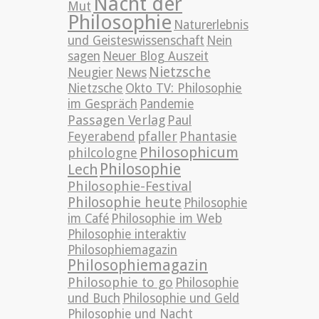
Nacht der
Mut
Philosophie
Naturerlebnis
und Geisteswissenschaft
Nein
sagen
Neuer Blog Auszeit
Nietzsche
News
Neugier
Nietzsche
Okto TV: Philosophie
im Gespräch
Pandemie
Passagen Verlag
Paul
pfaller
Phantasie
Feyerabend
Philosophicum
philcologne
Philosophie
Lech
Philosophie-Festival
Philosophie heute
Philosophie
im Café
Philosophie im Web
Philosophie interaktiv
Philosophiemagazin
Philosophiemagazin
Philosophie to go
Philosophie
und Buch
Philosophie und Geld
Philosophie und Nacht