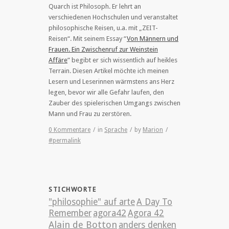
Quarch ist Philosoph. Er lehrt an
verschiedenen Hochschulen und veranstaltet
philosophische Reisen, u.a. mit „ZEIT-
Reisen“. Mit seinem Essay “
Von Männern und
Frauen. Ein Zwischenruf zur Weinstein
Affäre
” begibt er sich wissentlich auf heikles
Terrain. Diesen Artikel möchte ich meinen
Lesern und Leserinnen wärmstens ans Herz
legen, bevor wir alle Gefahr laufen, den
Zauber des spielerischen Umgangs zwischen
Mann und Frau zu zerstören.
0 Kommentare
/
in
Sprache
/
by
Marion
/
#permalink
STICHWORTE
"philosophie" auf arte
A Day To
Remember
agora42
Agora 42
Alain de Botton
anders denken