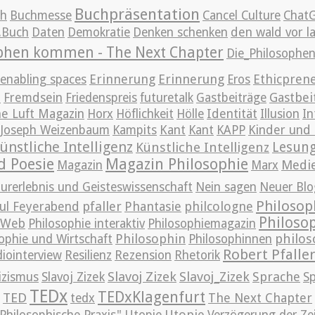
Buchpräsentation
ch
Buchmesse
Cancel Culture
Chat
g.Buch
Daten
Demokratie
Denken schenken
den wald vor l
ophen kommen - The Next Chapter
Die_Philosoph
Erinnerung
Erinnerung
Ethicpren
enabling spaces
Eros
t
Gastbei
Fremdsein
Friedenspreis
futuretalk
Gastbeiträge
e Luft Magazin
Horx
Höflichkeit
Hölle
Identität
Illusion
In
Joseph Weizenbaum
Kampits
Kant
Kant
KAPP
Kinder und 
ünstliche Intelligenz
Lesun
Künstliche Intelligenz
d Poesie
Magazin Philosophie
Medi
Magazin
Marx
urerlebnis und Geisteswissenschaft
Nein sagen
Neuer Blo
Philosop
pfaller
Phantasie
philcologne
ul Feyerabend
Philoso
m Web
Philosophie interaktiv
Philosophiemagazin
Philosophin
philos
ophie und Wirtschaft
Philosophinnen
Robert Pfalle
iointerview
Resilienz
Rezension
Rhetorik
Slavoj Zizek
Slavoj_Zizek
Sprache
izismus
Slavoj Zizek
S
TEDx
TEDxKlagenfurt
TED
The Next Chapter
tedx
Utopie