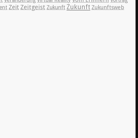
it
Veränderung
Virtual Reality
Vortrag
Zeitgeist
Zukunft
Zeit
Zukunftsweb
ent
Zukunft