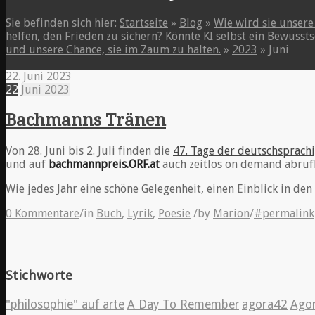
Sie befinden sich hier:
Startseite
»
Blog
»
Wie wird sie unsere
helfen, den Frieden zu sichern? Könnte KI selbst ein Bewuss
und unsere Chance, sie im Zaum zu halten.
»
2023
»
Juni
22. Juni 2023
22
Juni
2023
Bachmanns Tränen
Von 28. Juni bis 2. Juli finden die
47. Tage der deutschsprachi
und auf
bachmannpreis.ORF.at
auch zeitlos on demand abrufb
Wie jedes Jahr eine schöne Gelegenheit, einen Einblick in d
0 Kommentare
/
in
Buch
,
Lyrik
,
Poesie
/
by
Marion
/
#permalink
Stichworte
"philosophie" auf arte
A Day To Remember
agora42
Ago