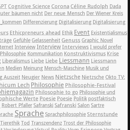
Cognitive Science
Corona
Céline Rudolph
GPT
Dada
auter bäumen nicht
Der neue Mensch
Der Wiener Kreis
en_kommen
Differenzierung
Digitalisierung
Digitalisierung
Event
eurs
Ethicpreneurs ahead
Ethik
Existentialismus
Genuss
träge
Gefühle
Gelassenheit
Graphic Novel
Interview
Interviews
ternet
Interview
I would prefer
Konstruktivismus
Krise
Philosophie
Kommunikation
Liessmann
g
Liebe
Liessmann
Liberalismus
Liebe
en
Medien
Meinung
Mensch-Maschine
Musik und
Nietzsche
News
g Auszeit
Neugier
Nietzsche
Okto TV:
Philosophie
hicum Lech
Philosophie-Festival
phiemagazin
Philosophie to go
Philosophie und
ophische Werte
Poesie
Poesie
Politik
postfaktisch
r
Safranski
Robert Pfaller
Safranski
Salon
Sartre
Sprache
Sternstunde
prache
Sprachphilosophie
Tierethik
Tod
Transzendenz
Trost der Philosophie
Vom Erinnern