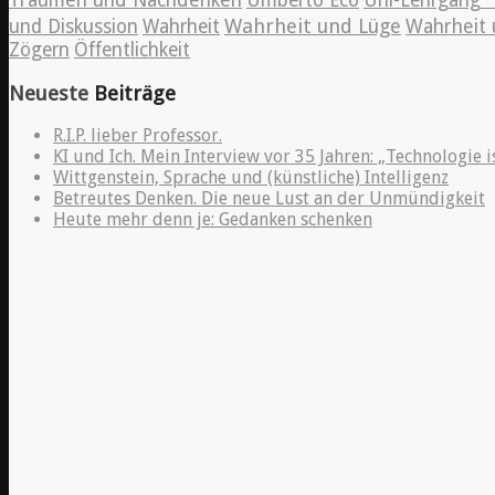
Träumen und Nachdenken
Umberto Eco
Uni-Lehrgang "
Wahrheit und Lüge
und Diskussion
Wahrheit
Wahrheit 
Zögern
Öffentlichkeit
Neueste
Beiträge
R.I.P. lieber Professor.
KI und Ich. Mein Interview vor 35 Jahren: „Technologie i
Wittgenstein, Sprache und (künstliche) Intelligenz
Betreutes Denken. Die neue Lust an der Unmündigkeit
Heute mehr denn je: Gedanken schenken