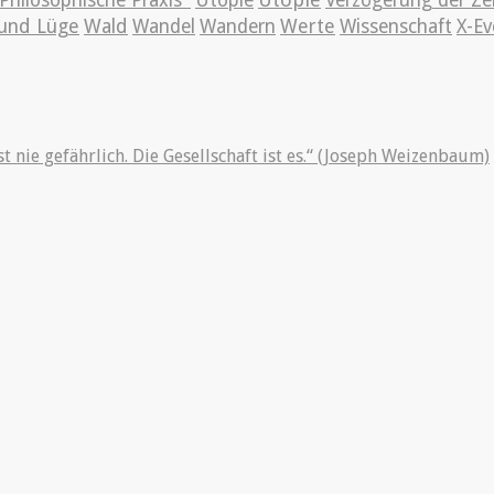
Philosophische Praxis"
Utopie
Verzögerung der Ze
und Lüge
Wald
Wandel
Wandern
Werte
Wissenschaft
X-Ev
st nie gefährlich. Die Gesellschaft ist es.“ (Joseph Weizenbaum)