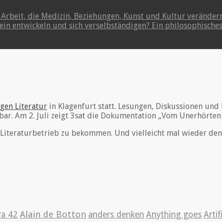
 Arbeit, die Medizin, Beziehungen, Kunst und Kultur verände
tsein entwickeln und sich verselbständigen? Ein philosophisch
gen Literatur
in Klagenfurt statt. Lesungen, Diskussionen und 
ar. Am 2. Juli zeigt 3sat die Dokumentation „Vom Unerhörten
en Literaturbetrieb zu bekommen. Und vielleicht mal wieder d
Alain de Botton
ra 42
anders denken
Anything goes
Artif