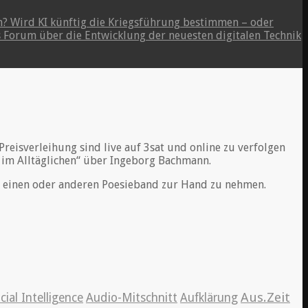
rn? Wird KI künftig die Kriegsführung bestimmen – oder
es Forum über die Entwicklung der neuesten digitalen Technik
Preisverleihung sind live auf 3sat und online zu verfolgen
 im Alltäglichen“ über Ingeborg Bachmann.
en einen oder anderen Poesieband zur Hand zu nehmen.
Aus.Zeit
icial Intelligence
Audio-Mitschnitt
Aufklärung