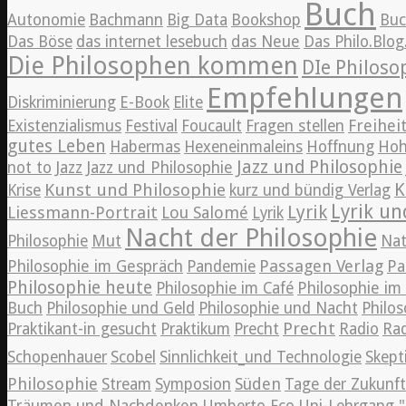
Buch
Autonomie
Bachmann
Big Data
Bookshop
Bu
Das Böse
das internet lesebuch
das Neue
Das Philo.Blo
Die Philosophen kommen
DIe Philos
Empfehlungen
Diskriminierung
E-Book
Elite
Freihei
Existenzialismus
Festival
Foucault
Fragen stellen
gutes Leben
Habermas
Hexeneinmaleins
Hoffnung
Hoh
Jazz und Philosophie
Jazz
not to
Jazz und Philosophie
K
Kunst und Philosophie
Krise
kurz und bündig Verlag
Lyrik un
Lyrik
Liessmann-Portrait
Lou Salomé
Lyrik
Nacht der Philosophie
Philosophie
Mut
Nat
Passagen Verlag
Philosophie im Gespräch
Pandemie
Pa
Philosophie heute
Philosophie im Café
Philosophie i
Buch
Philosophie und Geld
Philosophie und Nacht
Philos
Precht
Praktikant-in gesucht
Praktikum
Precht
Radio
Rad
Schopenhauer
Scobel
Sinnlichkeit_und Technologie
Skept
Philosophie
Süden
Stream
Symposion
Tage der Zukunft