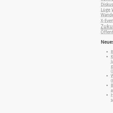
Disku
Lüge
Wande
X-Eve
Zuku
Öffent
Neue
R
K
J
g
(
W
(
B
a
H
s