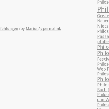
Philos
Phi
Geist
Neuer
Nietz
fehlungen
/
by
Marion
/
#permalink
Philo
Passa
pfalle
Phil
Phil
Festiv
Philos
Web
P
Philo
Phil
Philo
Buch
Philo
und W
Philo