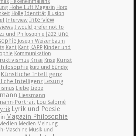
mas
Hexeneinmaleins
ung
Hohe Luft Magazin
Horx
hkeit
Hölle
Identität
Illusion
Interview
et
Interview
views
I would prefer not to
Jazz und
azz und Philosophie
sophie
Joseph Weizenbaum
ts
Kant
Kant
KAPP
Kinder und
sophie
Kommunikation
Kunst
ruktivismus
Krise
Krise
hilosophie
kurz und bündig
Künstliche Intelligenz
Lesung
liche Intelligenz
Liebe
lismus
Liebe
smann
Liessmann
mann-Portrait
Lou Salomé
Lyrik und Poesie
yrik
Magazin Philosophie
in
Medien
Medien
Meinung
h-Maschine
Musik und