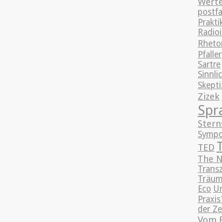
Wert
postfa
Prakt
Radioi
Rhetor
Pfaller
Sartre
Sinnli
Skept
Zizek
Spr
Stern
Sympo
TED
The N
Trans
Träum
Eco
Un
Praxis
der Ze
Vom 