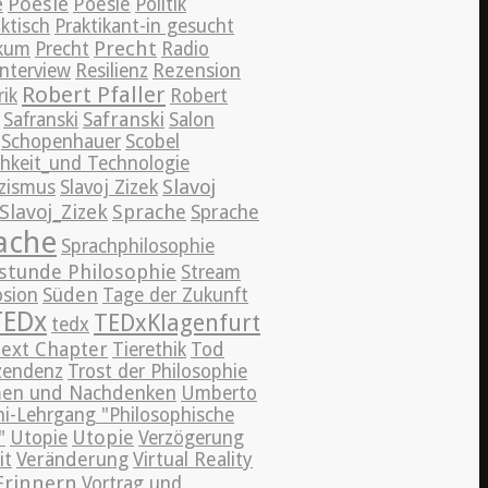
e
Poesie
Poesie
Politik
ktisch
Praktikant-in gesucht
Precht
ikum
Precht
Radio
nterview
Resilienz
Rezension
Robert Pfaller
ik
Robert
Safranski
Safranski
Salon
Schopenhauer
Scobel
chkeit_und Technologie
Slavoj
izismus
Slavoj Zizek
Slavoj_Zizek
Sprache
Sprache
ache
Sprachphilosophie
stunde Philosophie
Stream
Süden
sion
Tage der Zukunft
TEDx
TEDxKlagenfurt
tedx
ext Chapter
Tierethik
Tod
zendenz
Trost der Philosophie
en und Nachdenken
Umberto
i-Lehrgang "Philosophische
Utopie
"
Utopie
Verzögerung
it
Veränderung
Virtual Reality
Erinnern
Vortrag und