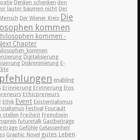
ratie
Denken schenken
den
vor lauter bäumen nicht
Der
Die
Mensch
Der Wiener Kreis
losophen kommen
Philosophen kommen -
Next Chapter
hilosophen_kommen
enzierung
Digitalisierung
lisierung
Diskriminierung
E-
Elite
pfehlungen
enabling
Erinnerung
Erinnerung
s
Eros
preneurs
Ethicpreneurs
Event
d
Ethik
Existentialismus
nzialismus
Festival
Foucault
Freiheit
 stellen
Fremdsein
nspreis
futuretalk
Gastbeiträge
eiträge
Gefühle
Gelassenheit
ss
gutes Leben
Graphic Novel