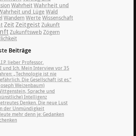
Wahrheit und
ssion
Wahrheit
Wahrheit und Lüge
Wald
l
Wandern
Werte
Wissenschaft
Zeitgeist
Zeit
nt
Zukunft
nft
Zukunftsweb
Zögern
lichkeit
ste
Beiträge
.I.P. lieber Professor.
I und Ich. Mein Interview vor 35
ahren: „Technologie ist nie
efährlich. Die Gesellschaft ist es.“
Joseph Weizenbaum)
ittgenstein, Sprache und
künstliche) Intelligenz
etreutes Denken. Die neue Lust
n der Unmündigkeit
eute mehr denn je: Gedanken
chenken