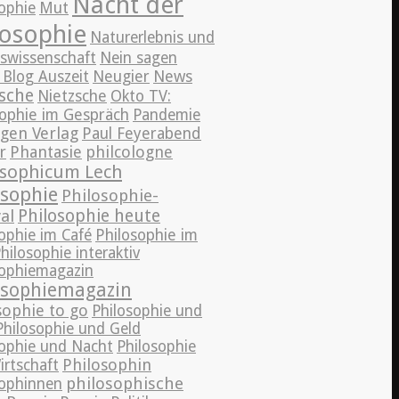
Nacht der
ophie
Mut
losophie
Naturerlebnis und
eswissenschaft
Nein sagen
News
 Blog Auszeit
Neugier
sche
Nietzsche
Okto TV:
sophie im Gespräch
Pandemie
gen Verlag
Paul Feyerabend
r
Phantasie
philcologne
osophicum Lech
osophie
Philosophie-
Philosophie heute
al
ophie im Café
Philosophie im
hilosophie interaktiv
sophiemagazin
osophiemagazin
sophie to go
Philosophie und
Philosophie und Geld
sophie und Nacht
Philosophie
Philosophin
irtschaft
philosophische
sophinnen