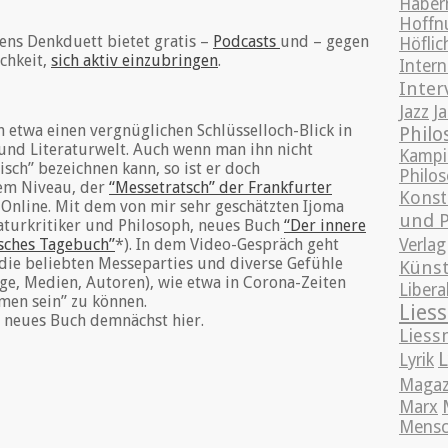
Haber
Hoffn
ns Denkduett bietet gratis –
Podcasts
und – gegen
Höflic
chkeit,
sich aktiv einzubringen
.
Intern
Inter
Jazz
J
h etwa einen vergnüglichen Schlüsselloch-Blick in
Philo
 und Literaturwelt. Auch wenn man ihn nicht
Kampi
hisch” bezeichnen kann, so ist er doch
Philo
em Niveau, der
“Messetratsch” der Frankfurter
Konst
 Online. Mit dem von mir sehr geschätzten Ijoma
und P
aturkritiker und Philosoph, neues Buch
“Der innere
isches Tagebuch”
*). In dem Video-Gespräch geht
Verlag
ie beliebten Messeparties und diverse Gefühle
Künst
e, Medien, Autoren), wie etwa in Corona-Zeiten
Libera
men sein” zu können.
Lies
neues Buch demnächst hier.
Liess
L
Lyrik
Magaz
Marx
Mensc