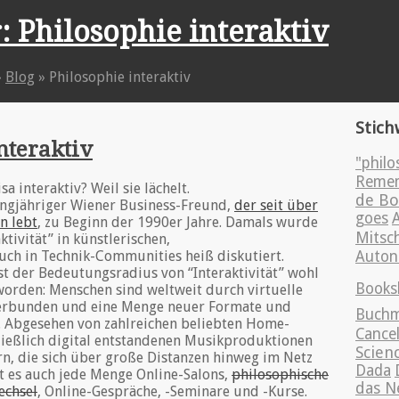
: Philosophie interaktiv
»
Blog
»
Philosophie interaktiv
Stich
nteraktiv
"philo
Reme
a interaktiv? Weil sie lächelt.
de Bo
langjähriger Wiener Business-Freund,
der seit über
goes
A
n lebt
, zu Beginn der 1990er Jahre. Damals wurde
Mitsch
ktivität” in künstlerischen,
uch in Technik-Communities heiß diskutiert.
Auton
st der Bedeutungsradius von “Interaktivität” wohl
Books
orden: Menschen sind weltweit durch virtuelle
erbunden und eine Menge neuer Formate und
Buchm
. Abgesehen von zahlreichen beliebten Home-
Cancel
ießlich digital entstandenen Musikproduktionen
Scien
n, die sich über große Distanzen hinweg im Netz
Dada
bt es auch jede Menge Online-Salons,
philosophische
das N
echsel
, Online-Gespräche, -Seminare und -Kurse.