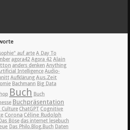
worte
sophie" auf arte
A Day To
Alain
mber
agora42
Agora 42
tton
anders denken
Anything
rtificial Intelligence
Audio-
Aus.Zeit
nitt
Aufklärung
omie
Bachmann
Big Data
Buch
hop
Buch
Buchpräsentation
esse
Cognitive
 Culture
ChatGPT
ce
Corona
Céline Rudolph
Das Böse
das internet lesebuch
eue
Das Philo.Blog.Buch
Daten