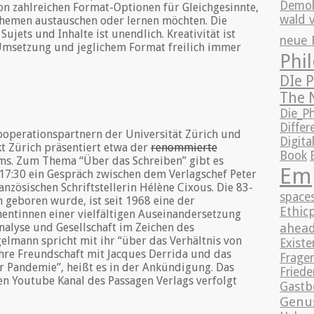
Demok
von zahlreichen Format-Optionen für Gleichgesinnte,
wald 
Themen austauschen oder lernen möchten. Die
Sujets und Inhalte ist unendlich. Kreativität ist
neue 
 Umsetzung und jeglichem Format freilich immer
Phi
DIe 
The 
Die_P
Differ
operationspartnern der Universität Zürich und
Digita
 Zürich präsentiert etwa der
renommierte
Book
ms. Zum Thema “Über das Schreiben” gibt es
Em
7:30 ein Gespräch zwischen dem Verlagschef Peter
nzösischen Schriftstellerin Hélène Cixous. Die 83-
space
en geboren wurde, ist seit 1968 eine der
Ethic
ntinnen einer vielfältigen Auseinandersetzung
nalyse und Gesellschaft im Zeichen des
ahea
elmann spricht mit ihr “über das Verhältnis von
Existe
ihre Freundschaft mit Jacques Derrida und das
Fragen
er Pandemie”, heißt es in der Ankündigung. Das
Friede
n Youtube Kanal des Passagen Verlags verfolgt
Gastb
Genu