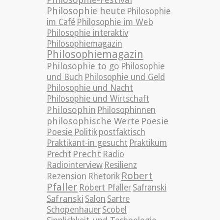
Philosophie heute
Philosophie
im Café
Philosophie im Web
Philosophie interaktiv
Philosophiemagazin
Philosophiemagazin
Philosophie to go
Philosophie
und Buch
Philosophie und Geld
Philosophie und Nacht
Philosophie und Wirtschaft
Philosophin
Philosophinnen
philosophische Werte
Poesie
Poesie
Politik
postfaktisch
Praktikant-in gesucht
Praktikum
Precht
Precht
Radio
Radiointerview
Resilienz
Robert
Rezension
Rhetorik
Pfaller
Robert Pfaller
Safranski
Safranski
Salon
Sartre
Schopenhauer
Scobel