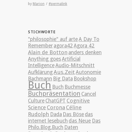
by
Marion
/
#permalink
STICHWORTE
"philosophie" auf arte
A Day To
Remember
agora42
Agora 42
Alain de Botton
anders denken
Anything goes
Artificial
Intelligence
Audio-Mitschnitt
Aus.Zeit
Aufklärung
Autonomie
Bachmann
Big Data
Bookshop
Buch
Buch
Buchmesse
Buchpräsentation
Cancel
Cognitive
Culture
ChatGPT
Science
Corona
Céline
Rudolph
Dada
Das Böse
das
internet lesebuch
das Neue
Das
Philo.Blog.Buch
Daten