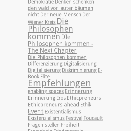
Demokratie
Denken schenken
den wald vor lauter bäumen
nicht
Der neue Mensch
Der
Die
Wiener Kreis
Philosophen
kommen
DIe
Philosophen kommen -
The Next Chapter
Die_Philosophen_kommen
Differenzierung
Digitalisierung
Digitalisierung
Diskriminierung
E-
Book
Elite
Empfehlungen
Erinnerung
enabling spaces
Erinnerung
Ethicpreneurs
Eros
Ethicpreneurs ahead
Ethik
Event
Existentialismus
Existenzialismus
Festival
Foucault
Freiheit
Fragen stellen