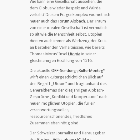
Wie kann eine Gesellschaft aussehen, die
dem Globus wieder Respekt und Würde
verleiht? Diesem Fragenkomplex widmet sich
heuer auch das
Forum Alpbach
. Der Traum
von einer idealen Gesellschaft ist vermutlich
so alt wie die Menschheit selbst. Utopien
dienten auch immer als Werkzeug der Kritik
an bestehenden Verhältnissen, wie bereits
Thomas Morus’ Insel
Utopia
in seiner
gleichnamigen Erzählung von 1516.
Die aktuelle
ORF-Sendung „KulturMontag“
wirft einen kulturgeschichtlichen Blick auf
den Begriff „Utopie“ und fragt anhand des
Generalthemas der diesjährigen Alpbach-
Gespräche „Konflikt und Kooperation“ nach
neuen möglichen Utopien, die für ein
verantwortungsvolles,
ressourcenschonendes, friedliches
Zusammenleben nötig sind.
Der Schweizer Journalist und Herausgeber
des Buches
„Völlig utopisch“
, Marc