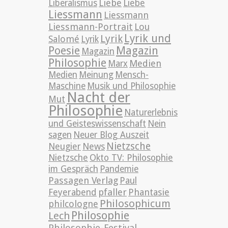
Liebe
Liberalismus
Liebe
Liessmann
Liessmann
Liessmann-Portrait
Lou
Lyrik und
Lyrik
Salomé
Lyrik
Poesie
Magazin
Magazin
Philosophie
Medien
Marx
Medien
Meinung
Mensch-
Maschine
Musik und Philosophie
Nacht der
Mut
Philosophie
Naturerlebnis
und Geisteswissenschaft
Nein
sagen
Neuer Blog Auszeit
Nietzsche
News
Neugier
Nietzsche
Okto TV: Philosophie
im Gespräch
Pandemie
Passagen Verlag
Paul
pfaller
Phantasie
Feyerabend
Philosophicum
philcologne
Philosophie
Lech
Philosophie-Festival