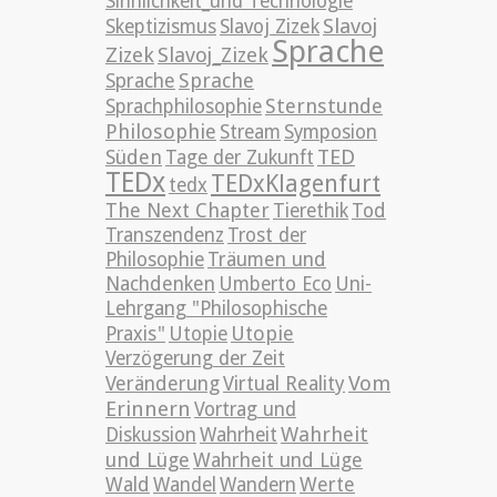
Sinnlichkeit_und Technologie
Slavoj
Skeptizismus
Slavoj Zizek
Sprache
Zizek
Slavoj_Zizek
Sprache
Sprache
Sternstunde
Sprachphilosophie
Philosophie
Stream
Symposion
TED
Süden
Tage der Zukunft
TEDx
TEDxKlagenfurt
tedx
The Next Chapter
Tierethik
Tod
Transzendenz
Trost der
Philosophie
Träumen und
Nachdenken
Umberto Eco
Uni-
Lehrgang "Philosophische
Utopie
Praxis"
Utopie
Verzögerung der Zeit
Vom
Veränderung
Virtual Reality
Erinnern
Vortrag und
Wahrheit
Diskussion
Wahrheit
und Lüge
Wahrheit und Lüge
Wald
Wandel
Wandern
Werte