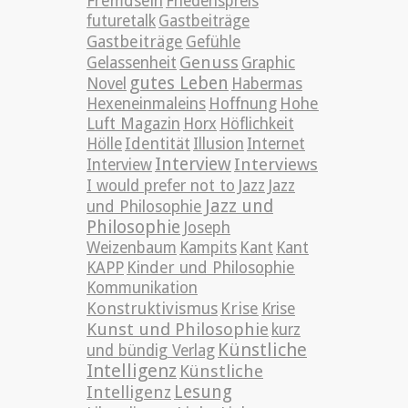
Fremdsein
Friedenspreis
futuretalk
Gastbeiträge
Gastbeiträge
Gefühle
Genuss
Gelassenheit
Graphic
gutes Leben
Novel
Habermas
Hexeneinmaleins
Hoffnung
Hohe
Luft Magazin
Horx
Höflichkeit
Hölle
Identität
Illusion
Internet
Interview
Interviews
Interview
Jazz
I would prefer not to
Jazz
Jazz und
und Philosophie
Philosophie
Joseph
Weizenbaum
Kampits
Kant
Kant
KAPP
Kinder und Philosophie
Kommunikation
Konstruktivismus
Krise
Krise
Kunst und Philosophie
kurz
Künstliche
und bündig Verlag
Intelligenz
Künstliche
Lesung
Intelligenz