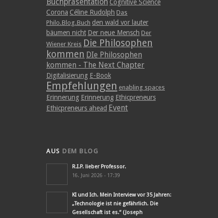
Buchpräsentation
Cognitive Science
Corona
Céline Rudolph
Das
den wald vor lauter
Philo.Blog.Buch
bäumen nicht
Der neue Mensch
Der
Die Philosophen
Wiener Kreis
kommen
DIe Philosophen
kommen - The Next Chapter
Digitalisierung
E-Book
Empfehlungen
enabling spaces
Erinnerung
Erinnerung
Ethicpreneurs
Event
Ethicpreneurs ahead
AUS
DEM BLOG
R.I.P. lieber Professor.
16. Juni 2026 - 17:39
KI und Ich. Mein Interview vor 35 Jahren:
„Technologie ist nie gefährlich. Die
Gesellschaft ist es.“ (Joseph