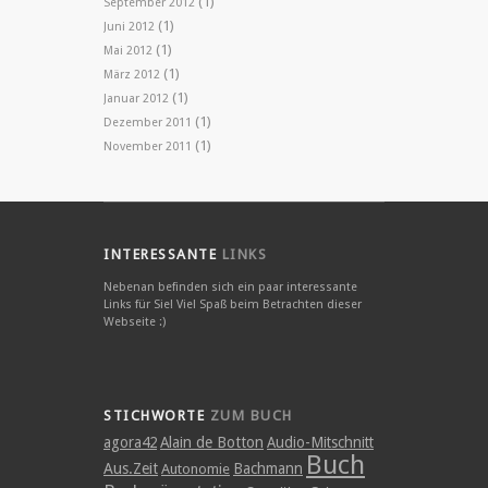
(1)
September 2012
(1)
Juni 2012
(1)
Mai 2012
(1)
März 2012
(1)
Januar 2012
(1)
Dezember 2011
(1)
November 2011
INTERESSANTE
LINKS
Nebenan befinden sich ein paar interessante
Links für Sie! Viel Spaß beim Betrachten dieser
Webseite :)
STICHWORTE
ZUM BUCH
agora42
Alain de Botton
Audio-Mitschnitt
Buch
Aus.Zeit
Bachmann
Autonomie