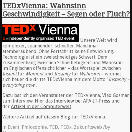
TEDxVienna: Wahnsinn
Geschwindigkeit – Segen oder Fluch?
Unsere Welt wird
komplexer, spannender, schneller. Manchmal
atemberaubend. Ohne Fortschritt keine Entwicklung.
Technologie ist ein zweischneidiges Schwert: Dem
Zusammenhang zwischen Schnelllebigkeit und Wahnsinn –
im Englischen offensichtlicher – das Wortspiel zwischen
Instant
für
Moment
und
Insanity
für
Wahnsinn
– widmet
sich heuer die dritte TEDxVienna mit dem Motto “
Instanity –
everything now
“.
Dazu bat ich den Veranstalter der TEDxVienna, Vlad Gozman
zum Interview. Hier das
Interview bei APA-IT-Press
und
der
Artikel in der Computerwelt
.
Weitere Artikel
auf diesem Blog
zur TEDxVienna.
in
Event
,
Philosophie
,
TED
,
TEDx
,
Zukunftsweb
/
by