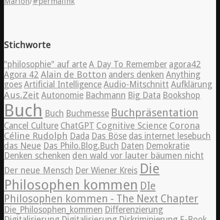
Marion
/
#permalink
Stichworte
"philosophie" auf arte
A Day To Remember
agora42
Alain de Botton
Agora 42
anders denken
Anything
goes
Artificial Intelligence
Audio-Mitschnitt
Aufklärung
Aus.Zeit
Autonomie
Bachmann
Big Data
Bookshop
Buch
Buchpräsentation
Buch
Buchmesse
Cognitive Science
Corona
Cancel Culture
ChatGPT
Céline Rudolph
Dada
Das Böse
das internet lesebuch
das Neue
Das Philo.Blog.Buch
Daten
Demokratie
Denken schenken
den wald vor lauter bäumen nicht
Die
Der neue Mensch
Der Wiener Kreis
Philosophen kommen
DIe
Philosophen kommen - The Next Chapter
Die_Philosophen_kommen
Differenzierung
Digitalisierung
Digitalisierung
Diskriminierung
E-Book