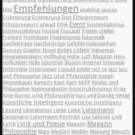
Empfehlungen
Elite
enabling spaces
Erinnerung
Erinnerung
Ethicpreneurs
Eros
Event
Ethicpreneurs ahead
Ethik
Existentialismus
Existenzialismus
Festival
Foucault
Fragen stellen
Freiheit
Fremdsein
Friedenspreis
futuretalk
Gastbeiträge
Gastbeiträge
Gefühle
Gelassenheit
Genuss
gutes Leben
Graphic Novel
Habermas
Hexeneinmaleins
Hoffnung
Hohe Luft Magazin
Horx
Höflichkeit
Hölle
Identität
Illusion
Internet
Interview
Interview
Interviews
Jazz
I would prefer not to
Jazz
Jazz und Philosophie
und Philosophie
Joseph
Weizenbaum
Kampits
Kant
Kant
KAPP
Kinder und
Konstruktivismus
Krise
Philosophie
Kommunikation
Kunst und Philosophie
Krise
kurz und bündig Verlag
Künstliche Intelligenz
Künstliche Intelligenz
Liessmann
Lesung
Liebe
Liberalismus
Liebe
Liessmann
Liessmann-Portrait
Lou Salomé
Lyrik
Lyrik und Poesie
Magazin
Lyrik
Magazin
Philosophie
Medien
Marx
Medien
Meinung
Mensch-