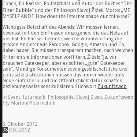
Cohen, Eli Pariser, Politaktivist und Autor des Buches “The
Filter Bubble” und der Philosoph Slavoj Žižek. Motto: „ME
MYSELF AND I. How does the Internet shape our thinking?”
Wichtigste Botschaft des Abends: Wir müssen lernen,
bewusst mit den Einflüssen umzugehen, die das Netz auf
uns hat. Eli Pariser betonte, welche Verantwortung die
großen Anbieter wie Facebook, Google, Amazon und Co.
dabei haben. Sie müssen transparent machen, nach welchen
Kriterien sie Informationen vorfiltern. Žižek: “Ja, wir
brauchen Gatekeeper, aber es sollten „gute“ Gatekeeper
sein”. Mündige Konsumenten sowie gesellschaftliche und
politische Institutionen müssen das immer wieder aufs
Neue einfordern und die Öffentlichkeit dafür schaffen,
beziehungsweise sensibilisieren. Stichwort
Zukunftsweb
.
in
Event
,
futuretalk
,
Philosophie
,
Slavoj Zizek
,
Zukunftsweb
/
by
Marion
/
#permalink
8. Oktober 2012
08
Okt.
2012