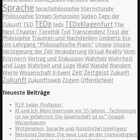
Sprache
Sternstunde
Sprachphilosophie
Philosophie
Süden
Stream
Symposion
Tage der
TEDx
TEDxKlagenfurt
TED
The
Zukunft
tedx
Next Chapter
Tierethik
Tod
Transzendenz
Trost der
Philosophie
Träumen und Nachdenken
Umberto Eco
Utopie
Uni-Lehrgang "Philosophische Praxis"
Utopie
Vom
Verzögerung der Zeit
Veränderung
Virtual Reality
Erinnern
Wahrheit
Vortrag und Diskussion
Wahrheit
und Lüge
Wahrheit und Lüge
Wald
Wandel
Wandern
Zeitgeist
Zeit
Werte
Wissenschaft
X-Event
Zukunft
Zukunft
Zukunftsweb
Zögern
Öffentlichkeit
Neueste
Beiträge
R.I.P. lieber Professor.
KI und Ich. Mein Interview vor 35 Jahren: „Technologie
ist nie gefährlich. Die Gesellschaft ist es.“ (Joseph
Weizenbaum)
Wittgenstein, Sprache und (künstliche) Intelligenz
Betreutes Denken. Die neue Lust an der Unmündigkeit