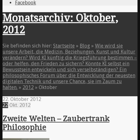
Facebook
Monatsarchiv: Oktober,
2012
Sie befinden sich hier:
Startseite
»
Blog
»
Wie wird sie
unsere Arbeit, die Medizin, Beziehungen, Kunst und Kultur
verändern? Wird KI künftig die Kriegsführung bestimmen –
oder helfen, den Frieden zu sichern? Könnte KI selbst ein
Bewusstsein entwickeln und sich verselbständigen? Ein
philosophisches Forum über die Entwicklung der neuesten
digitalen Technik und unsere Chance, sie im Zaum zu
halten.
»
2012
»
Oktober
22. Oktober 2012
22
Okt.
2012
Zweite Welten – Zaubertrank
Philosophie