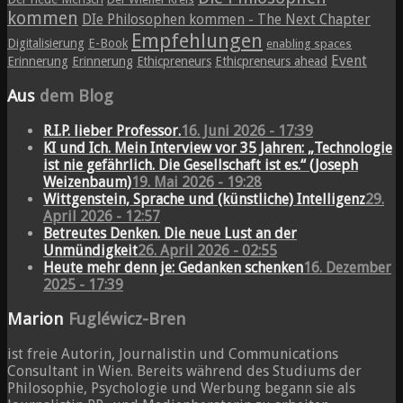
kommen
DIe Philosophen kommen - The Next Chapter
Empfehlungen
Digitalisierung
E-Book
enabling spaces
Event
Erinnerung
Erinnerung
Ethicpreneurs
Ethicpreneurs ahead
Aus
dem Blog
R.I.P. lieber Professor.
16. Juni 2026 - 17:39
KI und Ich. Mein Interview vor 35 Jahren: „Technologie
ist nie gefährlich. Die Gesellschaft ist es.“ (Joseph
Weizenbaum)
19. Mai 2026 - 19:28
Wittgenstein, Sprache und (künstliche) Intelligenz
29.
April 2026 - 12:57
Betreutes Denken. Die neue Lust an der
Unmündigkeit
26. April 2026 - 02:55
Heute mehr denn je: Gedanken schenken
16. Dezember
2025 - 17:39
Marion
Fugléwicz-Bren
ist freie Autorin, Journalistin und Communications
Consultant in Wien. Bereits während des Studiums der
Philosophie, Psychologie und Werbung begann sie als