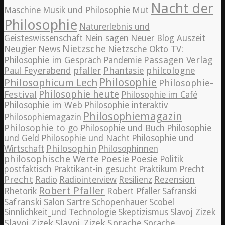
Nacht der
Maschine
Musik und Philosophie
Mut
Philosophie
Naturerlebnis und
Geisteswissenschaft
Nein sagen
Neuer Blog Auszeit
Nietzsche
News
Neugier
Nietzsche
Okto TV:
Passagen Verlag
Philosophie im Gespräch
Pandemie
pfaller
Phantasie
philcologne
Paul Feyerabend
Philosophie
Philosophicum Lech
Philosophie-
Philosophie heute
Festival
Philosophie im Café
Philosophie im Web
Philosophie interaktiv
Philosophiemagazin
Philosophiemagazin
Philosophie to go
Philosophie und Buch
Philosophie
und Geld
Philosophie und Nacht
Philosophie und
Philosophin
Wirtschaft
Philosophinnen
philosophische Werte
Poesie
Poesie
Politik
postfaktisch
Praktikant-in gesucht
Praktikum
Precht
Precht
Radio
Radiointerview
Resilienz
Rezension
Robert Pfaller
Rhetorik
Robert Pfaller
Safranski
Safranski
Salon
Sartre
Schopenhauer
Scobel
Sinnlichkeit_und Technologie
Skeptizismus
Slavoj Zizek
Slavoj Zizek
Slavoj_Zizek
Sprache
Sprache