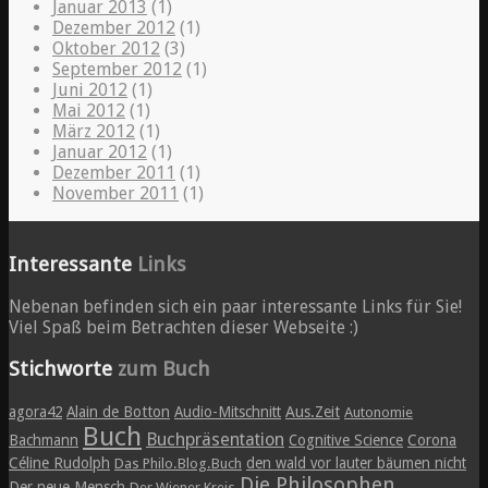
Januar 2013
(1)
Dezember 2012
(1)
Oktober 2012
(3)
September 2012
(1)
Juni 2012
(1)
Mai 2012
(1)
März 2012
(1)
Januar 2012
(1)
Dezember 2011
(1)
November 2011
(1)
Interessante
Links
Nebenan befinden sich ein paar interessante Links für Sie!
Viel Spaß beim Betrachten dieser Webseite :)
Stichworte
zum Buch
agora42
Alain de Botton
Audio-Mitschnitt
Aus.Zeit
Autonomie
Buch
Buchpräsentation
Bachmann
Cognitive Science
Corona
Céline Rudolph
den wald vor lauter bäumen nicht
Das Philo.Blog.Buch
Die Philosophen
Der neue Mensch
Der Wiener Kreis