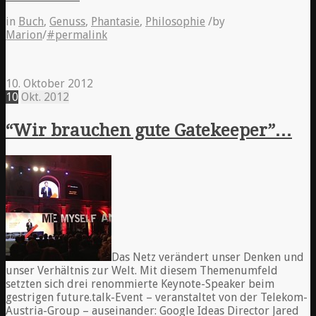
in
Buch
,
Genuss
,
Phantasie
,
Philosophie
/
by
Marion
/
#permalink
10. Oktober 2012
10
Okt.
2012
“Wir brauchen gute Gatekeeper”…
Das Netz verändert unser Denken und
unser Verhältnis zur Welt. Mit diesem Themenumfeld
setzten sich drei renommierte Keynote-Speaker beim
gestrigen future.talk-Event – veranstaltet von der Telekom-
Austria-Group – auseinander: Google Ideas Director Jared