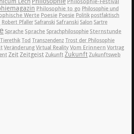
Philosophie
hicum Lech
Philosophie-Festival
phiemagazin
Philosophie to go
Philosophie und
ophische Werte
Poesie
Poesie
Politik
postfaktisch
r
Safranski
Robert Pfaller
Safranski
Salon
Sartre
e
Sprache
Sternstunde
Sprache
Sprachphilosophie
Tierethik
Tod
Transzendenz
Trost der Philosophie
Vom Erinnern
it
Veränderung
Virtual Reality
Vortrag
Zeitgeist
Zukunft
Zeit
Zukunftsweb
ent
Zukunft