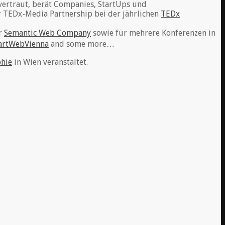
 vertraut, berät Companies, StartUps und
er TEDx-Media Partnership bei der jährlichen
TEDx
er
Semantic Web Company
sowie für mehrere Konferenzen in
artWebVienna
and some more…
phie
in Wien veranstaltet.