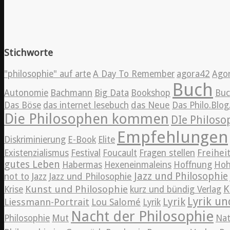
Stichworte
"philosophie" auf arte
A Day To Remember
agora42
Ago
Buch
Autonomie
Bachmann
Big Data
Bookshop
Bu
Das Böse
das internet lesebuch
das Neue
Das Philo.Blo
Die Philosophen kommen
DIe Philos
Empfehlungen
Diskriminierung
E-Book
Elite
Freihei
Existenzialismus
Festival
Foucault
Fragen stellen
gutes Leben
Habermas
Hexeneinmaleins
Hoffnung
Hoh
Jazz und Philosophie
Jazz
not to
Jazz und Philosophie
K
Kunst und Philosophie
Krise
kurz und bündig Verlag
Lyrik un
Lyrik
Liessmann-Portrait
Lou Salomé
Lyrik
Nacht der Philosophie
Philosophie
Mut
Nat