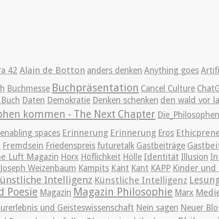
Alain de Botton
ra 42
anders denken
Anything goes
Artif
Buchpräsentation
ch
Buchmesse
Cancel Culture
Chat
g.Buch
Daten
Demokratie
Denken schenken
den wald vor l
ophen kommen - The Next Chapter
Die_Philosoph
Erinnerung
Erinnerung
Ethicpren
enabling spaces
Eros
t
Gastbei
Fremdsein
Friedenspreis
futuretalk
Gastbeiträge
e Luft Magazin
Horx
Höflichkeit
Hölle
Identität
Illusion
In
Joseph Weizenbaum
Kampits
Kant
Kant
KAPP
Kinder und 
ünstliche Intelligenz
Lesun
Künstliche Intelligenz
d Poesie
Magazin Philosophie
Medi
Magazin
Marx
urerlebnis und Geisteswissenschaft
Nein sagen
Neuer Blo