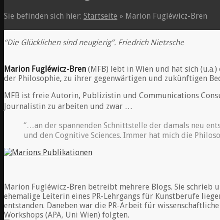
Sie befinden sich hier:
Startseite
»
Marion Fugléwicz-Bren
“Die Glücklichen sind neugierig”. Friedrich Nietzsche
Marion Fugléwicz-Bren
(MFB) lebt in Wien und hat sich (u.a.
der Philosophie, zu ihrer gegenwärtigen und zukünftigen Be
MFB ist freie Autorin, Publizistin und Communications Cons
Journalistin zu arbeiten und zwar …
“…an der spannenden Schnittstelle der damals neu ent
und den Cognitive Sciences. Immer hat mich die Philosop
Marion Fugléwicz-Bren betreibt mehrere Blogs. Sie schrieb 
ehemalige Leiterin eines PR-Lehrgangs für Kunstberufe lieg
entstanden. Daneben war die PR-Arbeit für wissenschaftlich
Workshops (APA, Uni Wien) folgten.