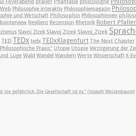
Philosop
pfaller
Phantasie
philcologne
ul Feyerabend
Philoso
m Web
Philosophie interaktiv
Philosophiemagazin
Philosophin
philos
ophie und Wirtschaft
Philosophinnen
Robert Pfalle
iointerview
Resilienz
Rezension
Rhetorik
Sprach
Slavoj Zizek
Slavoj_Zizek
izismus
Slavoj Zizek
TEDx
TEDxKlagenfurt
TED
The Next Chapter
tedx
Utopie
Philosophische Praxis"
Utopie
Verzögerung der Ze
und Lüge
Wald
Wandel
Wandern
Werte
Wissenschaft
X-Ev
st nie gefährlich. Die Gesellschaft ist es.“ (Joseph Weizenbaum)