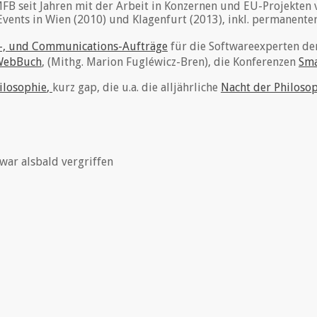
MFB seit Jahren mit der Arbeit in Konzernen und EU-Projekten
Events in Wien (2010) und Klagenfurt (2013), inkl. permanent
-, und Communications-Aufträge
für die Softwareexperten d
WebBuch
, (Mithg. Marion Fugléwicz-Bren), die Konferenzen
Sm
ilosophie
,
kurz gap, die u.a. die alljährliche
Nacht der Philoso
 war alsbald vergriffen