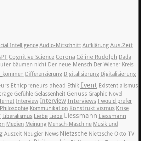
Aus.Zeit
icial Intelligence
Audio-Mitschnitt
Aufklärung
Cognitive Science
Corona
Céline Rudolph
GPT
Dada
auter bäumen nicht
Der neue Mensch
Der Wiener Kreis
en_kommen
Differenzierung
Digitalisierung
Digitalisierung
Event
eurs
Ethicpreneurs ahead
Ethik
Existentialismus
Genuss
träge
Gefühle
Gelassenheit
Graphic Novel
Interview
Interviews
ternet
Interview
I would prefer
Konstruktivismus
Krise
Philosophie
Kommunikation
Liessmann
g
Liebe
Liessmann
Liberalismus
Liebe
en
Medien
Meinung
Mensch-Maschine
Musik und
Nietzsche
News
g Auszeit
Neugier
Nietzsche
Okto TV: