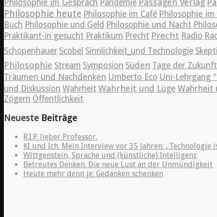
Passagen Verlag
Philosophie im Gespräch
Pandemie
Pa
Philosophie heute
Philosophie im Café
Philosophie i
Buch
Philosophie und Geld
Philosophie und Nacht
Philos
Precht
Praktikant-in gesucht
Praktikum
Precht
Radio
Rad
Schopenhauer
Scobel
Sinnlichkeit_und Technologie
Skept
Philosophie
Süden
Stream
Symposion
Tage der Zukunft
Träumen und Nachdenken
Umberto Eco
Uni-Lehrgang "
Wahrheit und Lüge
und Diskussion
Wahrheit
Wahrheit 
Zögern
Öffentlichkeit
Neueste
Beiträge
R.I.P. lieber Professor.
KI und Ich. Mein Interview vor 35 Jahren: „Technologie i
Wittgenstein, Sprache und (künstliche) Intelligenz
Betreutes Denken. Die neue Lust an der Unmündigkeit
Heute mehr denn je: Gedanken schenken