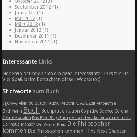
Oktober 2012
(3)
September 2012
(1)
Juni 2012
(1)
Mai 2012
(1)
März 2012
(1)
Januar 2012
(1)
Dezember 2011
(1)
November 2011
(1)
Interessante
Links
Nebenan befinden sich ein paar interessante Links für Sie!
Viel Spaß beim Betrachten dieser Webseite :)
Stichworte
zum Buch
agora42
Alain de Botton
Audio-Mitschnitt
Aus.Zeit
Autonomie
Buch
Buchpräsentation
Bachmann
Cognitive Science
Corona
Céline Rudolph
den wald vor lauter bäumen nicht
Das Philo.Blog.Buch
Die Philosophen
Der neue Mensch
Der Wiener Kreis
kommen
DIe Philosophen kommen - The Next Chapter