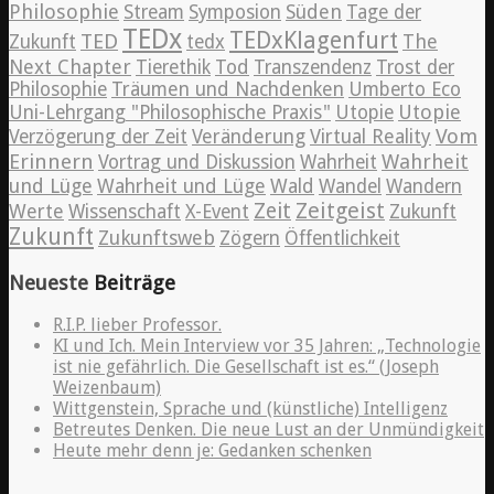
Philosophie
Süden
Stream
Symposion
Tage der
TEDx
TEDxKlagenfurt
TED
The
Zukunft
tedx
Next Chapter
Tierethik
Tod
Transzendenz
Trost der
Philosophie
Träumen und Nachdenken
Umberto Eco
Utopie
Uni-Lehrgang "Philosophische Praxis"
Utopie
Vom
Verzögerung der Zeit
Veränderung
Virtual Reality
Erinnern
Wahrheit
Vortrag und Diskussion
Wahrheit
und Lüge
Wahrheit und Lüge
Wald
Wandel
Wandern
Zeitgeist
Zeit
Werte
Wissenschaft
X-Event
Zukunft
Zukunft
Zukunftsweb
Zögern
Öffentlichkeit
Neueste
Beiträge
R.I.P. lieber Professor.
KI und Ich. Mein Interview vor 35 Jahren: „Technologie
ist nie gefährlich. Die Gesellschaft ist es.“ (Joseph
Weizenbaum)
Wittgenstein, Sprache und (künstliche) Intelligenz
Betreutes Denken. Die neue Lust an der Unmündigkeit
Heute mehr denn je: Gedanken schenken