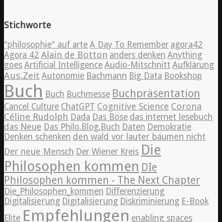
Stichworte
"philosophie" auf arte
A Day To Remember
agora42
Alain de Botton
Agora 42
anders denken
Anything
goes
Artificial Intelligence
Audio-Mitschnitt
Aufklärung
Aus.Zeit
Autonomie
Bachmann
Big Data
Bookshop
Buch
Buchpräsentation
Buch
Buchmesse
Cognitive Science
Corona
Cancel Culture
ChatGPT
Céline Rudolph
Dada
Das Böse
das internet lesebuch
das Neue
Das Philo.Blog.Buch
Daten
Demokratie
Denken schenken
den wald vor lauter bäumen nicht
Die
Der neue Mensch
Der Wiener Kreis
Philosophen kommen
DIe
Philosophen kommen - The Next Chapter
Die_Philosophen_kommen
Differenzierung
Digitalisierung
Digitalisierung
Diskriminierung
E-Book
Empfehlungen
Elite
enabling spaces