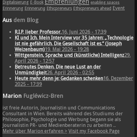
Empfehlungen
Digitalisierung
E-Book
enabling spaces
Event
Erinnerung
Erinnerung
Ethicpreneurs
Ethicpreneurs ahead
Aus
dem Blog
R.I.P. lieber Professor.
16. Juni 2026 - 17:39
KI und Ich. Mein Interview vor 35 Jahren: „Technologie
ist nie gefährlich. Die Gesellschaft ist es.“ (Joseph
Weizenbaum)
19. Mai 2026 - 19:28
Wittgenstein, Sprache und (künstliche) Intelligenz
29.
April 2026 - 12:57
Betreutes Denken. Die neue Lust an der
Unmündigkeit
26. April 2026 - 02:55
Heute mehr denn je: Gedanken schenken
16. Dezember
2025 - 17:39
Marion
Fugléwicz-Bren
ist freie Autorin, Journalistin und Communications
Consultant in Wien. Bereits während des Studiums der
Philosophie, Psychologie und Werbung begann sie als
Journalistin PR- und Medienberaterin zu arbeiten ...
Mehr über Marion erfahren >
Visit my Facebook Page