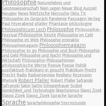
Philosophie
Naturerlebnis und
Geisteswissenschaft
Nein sagen
Neuer Blog Auszeit
Nietzsche
News
Neugier
Nietzsche
Okto TV:
Passagen Verlag
Philosophie im Gespräch
Pandemie
pfaller
Phantasie
philcologne
Paul Feyerabend
Philosophie
Philosophicum Lech
Philosophie-
Philosophie heute
Festival
Philosophie im Café
Philosophie im Web
Philosophie interaktiv
Philosophiemagazin
Philosophiemagazin
Philosophie to go
Philosophie und Buch
Philosophie
und Geld
Philosophie und Nacht
Philosophie und
Philosophin
Wirtschaft
Philosophinnen
philosophische Werte
Poesie
Poesie
Politik
postfaktisch
Praktikant-in gesucht
Praktikum
Precht
Precht
Radio
Radiointerview
Resilienz
Rezension
Robert Pfaller
Rhetorik
Robert Pfaller
Safranski
Safranski
Salon
Sartre
Schopenhauer
Scobel
Sinnlichkeit_und Technologie
Skeptizismus
Slavoj Zizek
Slavoj Zizek
Slavoj_Zizek
Sprache
Sprache
Sprache
Sternstunde
Sprachphilosophie