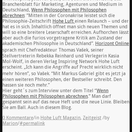
Branchenblatt für Marketing, Agenturen und Medium in
Deutschland,
Wenn Philosophen mit Philosophen
abrechnen
: “Mitten in der Coronakrise leistet sich die
Philosophie-Zeitschrift
Hohe Luft
einen Relaunch – und der
hat es in sich. Inhaltlich öffnet man sich neuen Themen und
will so eine breitere Leserschaft erreichen. Aufhorchen lässt
aber auch die furios vorgetragene Kritik am Zustand der
akademischen Philosophie in Deutschland”.
Horizont Online
sprach mit Chefredakteur Thomas Vašek, seiner
Stellvertreterin Rebekka Reinhard und Verlegerin Kasia
Mol-Wolf, in deren Verlag Inspiring Network Hohe Luft
erscheint. „Ich kann die Angriffe auf Precht wirklich nicht
mehr hören”, so Vašek. “Mit Markus Gabriel gibt es jetzt ja
einen weiteren Philosophen, der Bestseller schreibt. Den
hassen sie noch mehr.”
Hier geht´s zum Interview unter dem Titel “
Wenn
Philosophen mit Philosophen abrechnen
.” Man darf
gespannt sein auf das neue Heft und die neue Linie. Bleiben
Sie am Ball. Auch in diesem Blog.
0 Kommentare
/
in
Hohe Luft Magazin
,
Zeitgeist
/
by
Marion
/
#permalink