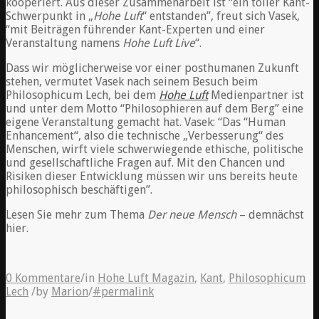
kooperiert. Aus dieser Zusammenarbeit ist “ein toller Kant-
Schwerpunkt in „
Hohe Luft
“ entstanden”, freut sich Vasek,
“mit Beiträgen führender Kant-Experten und einer
Veranstaltung namens
Hohe Luft Live
“.
Dass wir möglicherweise vor einer posthumanen Zukunft
stehen, vermutet Vasek nach seinem Besuch beim
Philosophicum Lech, bei dem
Hohe Luft
Medienpartner ist
und unter dem Motto “Philosophieren auf dem Berg” eine
eigene Veranstaltung gemacht hat. Vasek: “Das “Human
Enhancement“, also die technische „Verbesserung“ des
Menschen, wirft viele schwerwiegende ethische, politische
und gesellschaftliche Fragen auf. Mit den Chancen und
Risiken dieser Entwicklung müssen wir uns bereits heute
philosophisch beschäftigen”.
Lesen Sie mehr zum Thema
Der neue Mensch
– demnächst
hier.
0 Kommentare
/
in
Hohe Luft Magazin
,
Kant
,
Philosophicum
Lech
/
by
Marion
/
#permalink