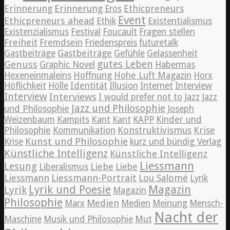
Erinnerung
Erinnerung
Ethicpreneurs
Eros
Event
Ethicpreneurs ahead
Ethik
Existentialismus
Existenzialismus
Festival
Foucault
Fragen stellen
Freiheit
Fremdsein
Friedenspreis
futuretalk
Gastbeiträge
Gastbeiträge
Gefühle
Gelassenheit
Genuss
gutes Leben
Graphic Novel
Habermas
Hexeneinmaleins
Hoffnung
Hohe Luft Magazin
Horx
Höflichkeit
Hölle
Identität
Illusion
Internet
Interview
Interview
Interviews
Jazz
I would prefer not to
Jazz
Jazz und Philosophie
und Philosophie
Joseph
Weizenbaum
Kampits
Kant
Kant
KAPP
Kinder und
Konstruktivismus
Krise
Philosophie
Kommunikation
Kunst und Philosophie
Krise
kurz und bündig Verlag
Künstliche Intelligenz
Künstliche Intelligenz
Liessmann
Lesung
Liebe
Liberalismus
Liebe
Liessmann
Liessmann-Portrait
Lou Salomé
Lyrik
Lyrik und Poesie
Magazin
Lyrik
Magazin
Philosophie
Medien
Marx
Medien
Meinung
Mensch-
Nacht der
Maschine
Musik und Philosophie
Mut