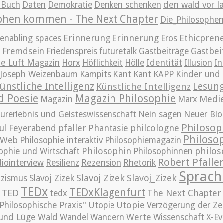
g.Buch
Daten
Demokratie
Denken schenken
den wald vor l
ophen kommen - The Next Chapter
Die_Philosoph
Erinnerung
Erinnerung
Ethicpren
enabling spaces
Eros
t
Gastbei
Fremdsein
Friedenspreis
futuretalk
Gastbeiträge
e Luft Magazin
Horx
Höflichkeit
Hölle
Identität
Illusion
In
Joseph Weizenbaum
Kampits
Kant
Kant
KAPP
Kinder und 
ünstliche Intelligenz
Lesun
Künstliche Intelligenz
d Poesie
Magazin Philosophie
Medi
Magazin
Marx
urerlebnis und Geisteswissenschaft
Nein sagen
Neuer Blo
Philosop
pfaller
Phantasie
philcologne
ul Feyerabend
Philoso
m Web
Philosophie interaktiv
Philosophiemagazin
Philosophin
philos
ophie und Wirtschaft
Philosophinnen
Robert Pfalle
iointerview
Resilienz
Rezension
Rhetorik
Sprach
Slavoj Zizek
Slavoj_Zizek
izismus
Slavoj Zizek
TEDx
TEDxKlagenfurt
TED
The Next Chapter
tedx
Utopie
Philosophische Praxis"
Utopie
Verzögerung der Ze
und Lüge
Wald
Wandel
Wandern
Werte
Wissenschaft
X-Ev