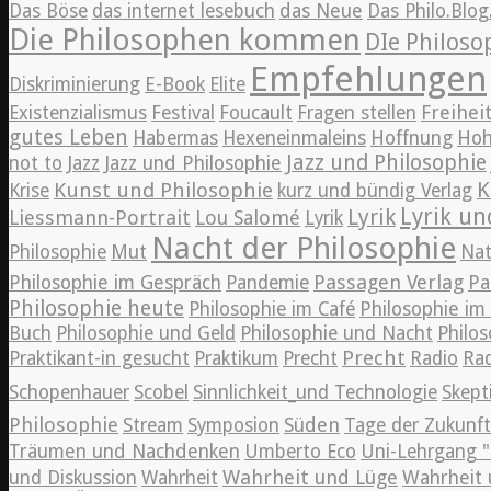
Das Böse
das internet lesebuch
das Neue
Das Philo.Blo
Die Philosophen kommen
DIe Philos
Empfehlungen
Diskriminierung
E-Book
Elite
Freihei
Existenzialismus
Festival
Foucault
Fragen stellen
gutes Leben
Habermas
Hexeneinmaleins
Hoffnung
Hoh
Jazz und Philosophie
Jazz
not to
Jazz und Philosophie
K
Kunst und Philosophie
Krise
kurz und bündig Verlag
Lyrik un
Lyrik
Liessmann-Portrait
Lou Salomé
Lyrik
Nacht der Philosophie
Philosophie
Mut
Nat
Passagen Verlag
Philosophie im Gespräch
Pandemie
Pa
Philosophie heute
Philosophie im Café
Philosophie i
Buch
Philosophie und Geld
Philosophie und Nacht
Philos
Precht
Praktikant-in gesucht
Praktikum
Precht
Radio
Rad
Schopenhauer
Scobel
Sinnlichkeit_und Technologie
Skept
Philosophie
Süden
Stream
Symposion
Tage der Zukunft
Träumen und Nachdenken
Umberto Eco
Uni-Lehrgang "
Wahrheit und Lüge
und Diskussion
Wahrheit
Wahrheit 