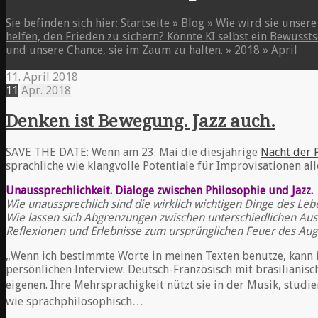
Sie befinden sich hier:
Startseite
»
Blog
»
Wie wird sie unsere
helfen, den Frieden zu sichern? Könnte KI selbst ein Bewuss
und unsere Chance, sie im Zaum zu halten.
»
2018
»
April
11. April 2018
11
Apr.
2018
Denken ist Bewegung. Jazz auch.
SAVE THE DATE: Wenn am 23. Mai die diesjährige
Nacht der 
sprachliche wie klangvolle Potentiale für Improvisationen all
Unaus
sprechlichkeit. Dialoge zwischen Philosophie und Jazz.
Wie unaussprechlich sind die wirklich wichtigen Dinge des Le
Wie lassen sich Abgrenzungen zwischen unterschiedlichen Au
Reflexionen und Erlebnisse zum ursprünglichen Feuer des Aug
„Wenn ich bestimmte Worte in meinen Texten benutze, kann i
persönlichen Interview. Deutsch-Französisch mit brasilianisc
eigenen. Ihre Mehrsprachigkeit nützt sie in der Musik, studie
wie sprachphilosophisch…