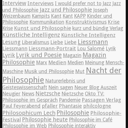
Interview
Interviews
Jazz
I would prefer not to
Jazz
Jazz und Philosophie
und Philosophie
Joseph
Weizenbaum
Kampits
Kant
Kant
KAPP
Kinder und
Konstruktivismus
Krise
Philosophie
Kommunikation
Kunst und Philosophie
Krise
kurz und bündig Verlag
Künstliche Intelligenz
Künstliche Intelligenz
Liessmann
Lesung
Liebe
Liberalismus
Liebe
Liessmann
Liessmann-Portrait
Lou Salomé
Lyrik
Lyrik und Poesie
Magazin
Lyrik
Magazin
Philosophie
Medien
Marx
Medien
Meinung
Mensch-
Nacht der
Maschine
Musik und Philosophie
Mut
Philosophie
Naturerlebnis und
Geisteswissenschaft
Nein sagen
Neuer Blog Auszeit
Nietzsche
News
Neugier
Nietzsche
Okto TV:
Passagen Verlag
Philosophie im Gespräch
Pandemie
pfaller
Phantasie
philcologne
Paul Feyerabend
Philosophie
Philosophicum Lech
Philosophie-
Philosophie heute
Festival
Philosophie im Café
Philosophie im Web
Philosophie interaktiv