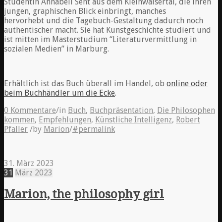
Studentin Annabell Sent aus dem Kleinwalsertal, die ihren
jungen, graphischen Blick einbringt, manches
hervorhebt und die Tagebuch-Gestaltung dadurch noch
authentischer macht. Sie hat Kunstgeschichte studiert und
ist mitten im Masterstudium “Literaturvermittlung in
sozialen Medien” in Marburg.
Erhältlich ist das Buch überall im Handel, ob
online oder
beim Buchhändler um die Ecke
.
0 Kommentare
/
in
Buch
,
Buchpräsentation
,
Die Philosophen
kommen
,
Empfehlungen
,
Künstliche Intelligenz
,
Robert
Pfaller
/
by
Marion
/
#permalink
31. März 2023
31
März
2023
Marion, the philosophy girl