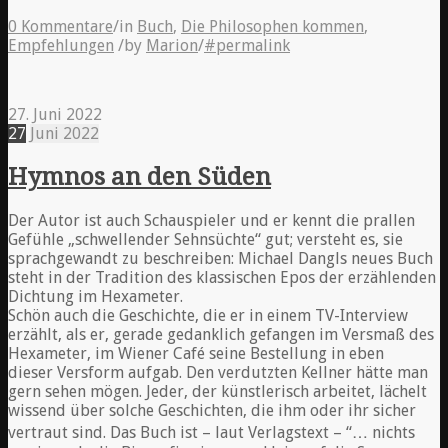
0 Kommentare
/
in
Buch
,
Die Philosophen kommen
,
Empfehlungen
/
by
Marion
/
#permalink
27. Juni 2022
27
Juni
2022
Hymnos an den Süden
Der Autor ist auch Schauspieler und er kennt die prallen
Gefühle „schwellender Sehnsüchte“ gut; versteht es, sie
sprachgewandt zu beschreiben: Michael Dangls neues Buch
steht in der Tradition des klassischen Epos der erzählenden
Dichtung im Hexameter.
Schön auch die Geschichte, die er in einem TV-Interview
erzählt, als er, gerade gedanklich gefangen im Versmaß des
Hexameter, im Wiener Café seine Bestellung in eben
dieser Versform aufgab. Den verdutzten Kellner hätte man
gern sehen mögen. Jeder, der künstlerisch arbeitet, lächelt
wissend über solche Geschichten, die ihm oder ihr sicher
vertraut sind. Das Buch ist – laut Verlagstext – “… nichts