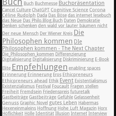
Buch
Buchpräsentation
Buch
Buchmesse
Cognitive Science
Corona
Cancel Culture
ChatGPT
Céline Rudolph
Dada
Das Böse
das internet lesebuch
das Neue
Das Philo.Blog.Buch
Daten
Demokratie
Denken schenken
den wald vor lauter bäumen nicht
Die
Der neue Mensch
Der Wiener Kreis
Philosophen kommen
DIe
Philosophen kommen - The Next Chapter
Die_Philosophen_kommen
Differenzierung
Digitalisierung
Digitalisierung
Diskriminierung
E-Book
Empfehlungen
Elite
enabling spaces
Erinnerung
Erinnerung
Ethicpreneurs
Eros
Event
Ethicpreneurs ahead
Ethik
Existentialismus
Existenzialismus
Festival
Foucault
Fragen stellen
Freiheit
Fremdsein
Friedenspreis
futuretalk
Gastbeiträge
Gastbeiträge
Gefühle
Gelassenheit
Genuss
gutes Leben
Graphic Novel
Habermas
Hexeneinmaleins
Hoffnung
Hohe Luft Magazin
Horx
Höflichkeit
Hölle
Identität
Illusion
Internet
Interview