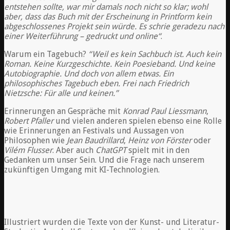
entstehen sollte, war mir damals noch nicht so klar; wohl
aber, dass das Buch mit der Erscheinung in Printform kein
abgeschlossenes Projekt sein würde. Es schrie geradezu nach
einer Weiterführung – gedruckt und online“
.
Warum ein Tagebuch?
“Weil es kein Sachbuch ist. Auch kein
Roman. Keine Kurzgeschichte. Kein Poesieband. Und keine
Autobiographie. Und doch von allem etwas. Ein
philosophisches Tagebuch eben. Frei nach Friedrich
Nietzsche: Für alle und keinen.”
Erinnerungen an Gespräche mit
Konrad Paul Liessmann
,
Robert Pfaller
und vielen anderen spielen ebenso eine Rolle
wie Erinnerungen an Festivals und Aussagen von
Philosophen wie
Jean Baudrillard
,
Heinz von Förster
oder
Vilém Flusser
. Aber auch
ChatGPT
spielt mit in den
Gedanken um unser Sein. Und die Frage nach unserem
zukünftigen Umgang mit KI-Technologien.
Illustriert wurden die Texte von der Kunst- und Literatur-