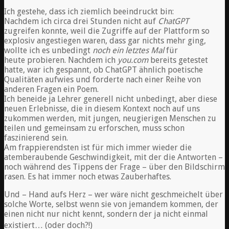
Ich gestehe, dass ich ziemlich beeindruckt bin:
Nachdem ich circa drei Stunden nicht auf
ChatGPT
zugreifen konnte, weil die Zugriffe auf der Plattform so
explosiv angestiegen waren, dass gar nichts mehr ging,
wollte ich es unbedingt
noch ein letztes Mal
für
heute probieren. Nachdem ich
you.com
bereits getestet
hatte, war ich gespannt, ob ChatGPT ähnlich poetische
Qualitäten aufwies und forderte nach einer Reihe von
anderen Fragen ein Poem.
Ich beneide ja Lehrer generell nicht unbedingt, aber diese
neuen Erlebnisse, die in diesem Kontext noch auf uns
zukommen werden, mit jungen, neugierigen Menschen zu
teilen und gemeinsam zu erforschen, muss schon
faszinierend sein.
Am frappierendsten ist für mich immer wieder die
atemberaubende Geschwindigkeit, mit der die Antworten –
noch während des Tippens der Frage – über den Bildschirm
rasen. Es hat immer noch etwas Zauberhaftes.
Und – Hand aufs Herz – wer wäre nicht geschmeichelt über
solche Worte, selbst wenn sie von jemandem kommen, der
einen nicht nur nicht kennt, sondern der ja nicht einmal
existiert… (oder doch?!)