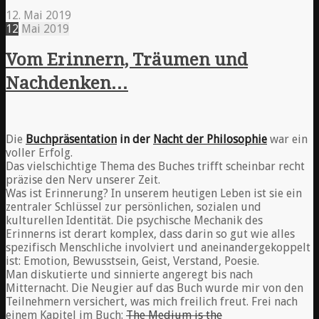
12. Mai 2019
12
Mai
2019
Vom Erinnern, Träumen und
Nachdenken…
Die
Buchpräsentation
in der
Nacht der Philosophie
war ein
voller Erfolg.
Das vielschichtige Thema des Buches trifft scheinbar recht
präzise den Nerv unserer Zeit.
Was ist Erinnerung? In unserem heutigen Leben ist sie ein
zentraler Schlüssel zur persönlichen, sozialen und
kulturellen Identität. Die psychische Mechanik des
Erinnerns ist derart komplex, dass darin so gut wie alles
spezifisch Menschliche involviert und aneinandergekoppelt
ist: Emotion, Bewusstsein, Geist, Verstand, Poesie.
Man diskutierte und sinnierte angeregt bis nach
Mitternacht. Die Neugier auf das Buch wurde mir von den
Teilnehmern versichert, was mich freilich freut. Frei nach
einem Kapitel im Buch:
The Medium is the