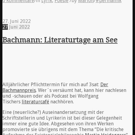
0 Kommentare
/
in
Lyrik
,
Poesie
/
by
Marion
/
#permalink
27. Juni 2022
27
Juni
2022
Bachmann: Literaturtage am See
Alljährlicher Pflichttermin für mich auf 3sat:
Der
Bachmannpreis
. Wer´s versäumt hat, kann hier nachlesen
und -schauen oder als Podcast bei Wolfgang
Tischers
literaturcafé
nachhören.
Eine (neuerliche?) Auseinandersetzung mit der
Schriftstellerin und Lyrikerin ist bei dieser Gelegenheit
immer eine gute Idee. Abgesehen von ihren Werken
promovierte sie übrigens mit dem Thema “Die kritische