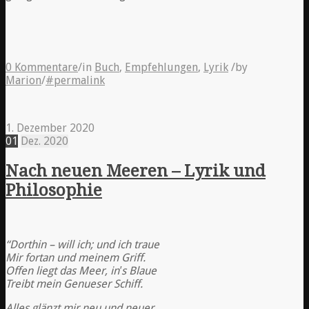
0 Kommentare
/
in
Buch
,
Empfehlungen
,
Lyrik
/
by
Marion
/
#permalink
1. Dezember 2020
01
Dez.
2020
Nach neuen Meeren – Lyrik und
Philosophie
“Dorthin – will ich; und ich traue
Mir fortan und meinem Griff.
Offen liegt das Meer, in′s Blaue
Treibt mein Genueser Schiff.
Alles glänzt mir neu und neuer,