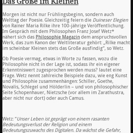
Das Große im Kleinen
Morgen ist nicht nur Frühlingsbeginn, sondern auch
Welttag der Poesie. Gleichzeitig feiern die
Duineser Elegien
von Rainer Maria Rilke ihre 100-jährige Veröffentlichung.
Im Gespräch mit dem Philosophen Franz Josef Wetz*
nähert sich das
Philosophie Magazin
dem anspruchsvollen
Werk, das zum Kanon der Weltliteratur gehört: „Rilke macht
im scheinbar Kleinen stets das Große ausfindig“, so Wetz.
Ob Poesie vermag, etwas in Worte zu fassen, wozu die
Philosophie nicht in der Lage ist, sodass ihr ein eigener
Erkenntniswert zugesprochen werden muss? lautet eine
Frage. Wetz nennt zahlreiche Beispiele dazu, wie eng Kunst
und Philosophie zusammenhängen: Schiller, Goethe,
Novalis, Schlegel und Hölderlin – und von philosophischer
Seite Schopenhauer, Nietzsche (vor allem im Zarathustra,
aber nicht nur dort) oder auch Camus.
Wetz: “
Unser Leben ist geprägt von einem rasanten
Bedeutungsverlust der Religion und einem
Bedeutungszuwachs des Digitalen. Da wächst die Gefahr,