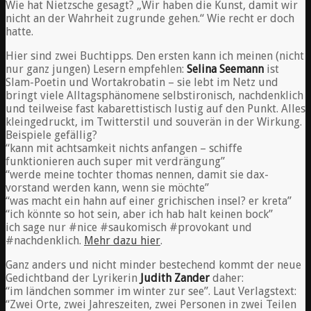
Wie hat Nietzsche gesagt? „Wir haben die Kunst, damit wir
nicht an der Wahrheit zugrunde gehen.“ Wie recht er doch
hatte.
Hier sind zwei Buchtipps. Den ersten kann ich meinen (nicht
nur ganz jungen) Lesern empfehlen:
Selina Seemann
ist
Slam-Poetin und Wortakrobatin – sie lebt im Netz und
bringt viele Alltagsphänomene selbstironisch, nachdenklich
und teilweise fast kabarettistisch lustig auf den Punkt. Alles
kleingedruckt, im Twitterstil und souverän in der Wirkung.
Beispiele gefällig?
“kann mit achtsamkeit nichts anfangen – schiffe
funktionieren auch super mit verdrängung”
“werde meine tochter thomas nennen, damit sie dax-
vorstand werden kann, wenn sie möchte”
“was macht ein hahn auf einer grichischen insel? er kreta”
“ich könnte so hot sein, aber ich hab halt keinen bock”
ich sage nur #nice #saukomisch #provokant und
#nachdenklich.
Mehr dazu hier
.
Ganz anders und nicht minder bestechend kommt der neue
Gedichtband der Lyrikerin
Judith Zander
daher:
“
im ländchen sommer im winter zur see”. Laut Verlagstext:
“Zwei Orte, zwei Jahreszeiten, zwei Personen in zwei Teilen