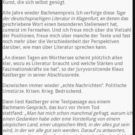
Kunst, die sich selbst genügt.
Alle Jahre wieder Bachmannpreis. Ich verfolge diese
Tage
der deutschsprachigen Literatur in Klagenfurt
, an denen das
geschriebene Wort einen besonderen Stellenwert hat,
zumeist im Fernsehen. Und ich freue mich über die Vielzahl
der Positionen, freue mich über manche der Texte und fast
noch mehr über die Verschiedenheit der Perspektiven
darüber, wie man über Literatur sprechen kann.
„An diesen Tagen am Wörthersee scheint plötzlich allen
klar, wozu es Literatur braucht und welche Stärken und
Faszinationskräfte sie hat“, so der Juryvorsitzende Klaus
Kastberger in seiner Abschlussrede.
Dazwischen immer wieder „echte Nachrichten“. Politische
Umstürze. Krisen. Krieg. Bedrückend.
Dann liest Kastberger eine Textpassage aus einem
Bachmann-Gespräch, das kurz vor ihrem Tod
stattfand:
„Man hat mich schon manchmal gefragt, warum ich
einen Gedanken habe oder eine Vorstellung von einem
utopischen Land, einer utopischen Welt, in der alles gut sein
wird, in der wir alle gut sein werden. Darauf zu antworten,