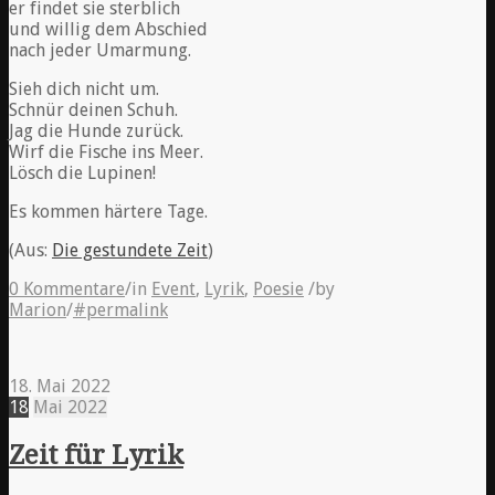
er findet sie sterblich
und willig dem Abschied
nach jeder Umarmung.
Sieh dich nicht um.
Schnür deinen Schuh.
Jag die Hunde zurück.
Wirf die Fische ins Meer.
Lösch die Lupinen!
Es kommen härtere Tage.
(Aus:
Die gestundete Zeit
)
0 Kommentare
/
in
Event
,
Lyrik
,
Poesie
/
by
Marion
/
#permalink
18. Mai 2022
18
Mai
2022
Zeit für Lyrik