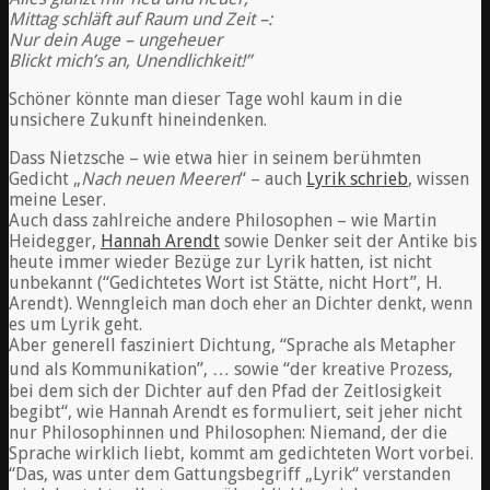
Mittag schläft auf Raum und Zeit –:
Nur dein Auge – ungeheuer
Blickt mich’s an, Unendlichkeit!”
Schöner könnte man dieser Tage wohl kaum in die
unsichere Zukunft hineindenken.
Dass Nietzsche – wie etwa hier in seinem berühmten
Gedicht „
Nach neuen Meeren
“ – auch
Lyrik schrieb
, wissen
meine Leser.
Auch dass zahlreiche andere Philosophen – wie Martin
Heidegger,
Hannah Arendt
sowie Denker seit der Antike bis
heute immer wieder Bezüge zur Lyrik hatten, ist nicht
unbekannt (“Gedichtetes Wort ist Stätte, nicht Hort”, H.
Arendt). Wenngleich man doch eher an Dichter denkt, wenn
es um Lyrik geht.
Aber generell fasziniert Dichtung, “Sprache als Metapher
und als Kommunikation”, … sowie “der kreative Prozess,
bei dem sich der Dichter auf den Pfad der Zeitlosigkeit
begibt“, wie Hannah Arendt es formuliert, seit jeher nicht
nur Philosophinnen und Philosophen: Niemand, der die
Sprache wirklich liebt, kommt am gedichteten Wort vorbei.
“Das, was unter dem Gattungsbegriff „Lyrik“ verstanden