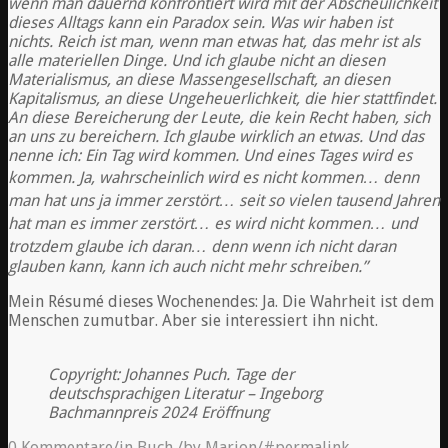
wenn man dauernd konfrontiert wird mit der Abscheulichkeit
dieses Alltags kann ein Paradox sein. Was wir haben ist
nichts. Reich ist man, wenn man etwas hat, das mehr ist als
alle materiellen Dinge. Und ich glaube nicht an diesen
Materialismus, an diese Massengesellschaft, an diesen
Kapitalismus, an diese Ungeheuerlichkeit, die hier stattfindet.
An diese Bereicherung der Leute, die kein Recht haben, sich
an uns zu bereichern. Ich glaube wirklich an etwas. Und das
nenne ich: Ein Tag wird kommen. Und eines Tages wird es
kommen. Ja, wahrscheinlich wird es nicht kommen… denn
man hat uns ja immer zerstört… seit so vielen tausend Jahren
hat man es immer zerstört… es wird nicht kommen… und
trotzdem glaube ich daran… denn wenn ich nicht daran
glauben kann, kann ich auch nicht mehr schreiben.”
Mein Résumé dieses Wochenendes: Ja. Die Wahrheit ist dem
Menschen zumutbar. Aber sie interessiert ihn nicht.
Copyright: Johannes Puch.
Tage der
deutschsprachigen Literatur – Ingeborg
Bachmannpreis 2024 Eröffnung
0 Kommentare
/
in
Buch
/
by
Marion
/
#permalink