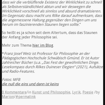
dass wir die verblüffende Existenz der Wirklichkeit zu schnell
als Selbstverständlichkeit abtun und wir deswegen die
Wirklichkeit vorschnell als sinnlos und absurd dramatisieren.
Im Gegensatz dazu macht uns Rilke darauf aufmerksam, dass
die angemessene Haltung gegenüber den Dingen um uns
herum im faszinierenden Staunen liegen sollte.
”
So heißt es ja schon seit dem Altertum, dass das Staunen
der Anfang jeder Philosophie sei.
Mehr zum Thema
hier im Blog
.
*
Franz Josef Wetz ist Professor für Philosophie an der
Pädagogischen Hochschule Schwäbisch Gmünd. Er ist Autor
zahlreicher Bücher (u.a. „Das Fest der gewöhnlichen Dinge.
Lesekompass durch Rilkes Duineser Elegien“ (2021), Aufsätze
und Radio-Features.
Fotos: MFB
die null die eins und dann ist keins
0 Kommentare
/
in
Kunst und Philosophie
,
Lyrik
,
Poesie
/
by
Marion
/
#permalink