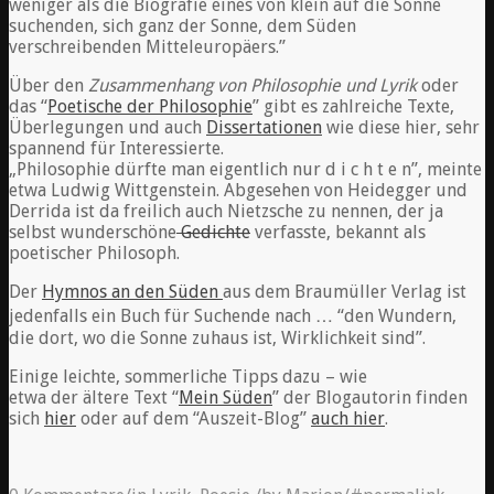
weniger als die Biografie eines von klein auf die Sonne
suchenden, sich ganz der Sonne, dem Süden
verschreibenden Mitteleuropäers.”
Über den
Zusammenhang von Philosophie und Lyrik
oder
das “
Poetische der Philosophie
” gibt es zahlreiche Texte,
Überlegungen und auch
Dissertationen
wie diese hier, sehr
spannend für Interessierte.
„Philosophie dürfte man eigentlich nur d i c h t e n”, meinte
etwa Ludwig Wittgenstein. Abgesehen von Heidegger und
Derrida ist da freilich auch Nietzsche zu nennen, der ja
selbst wunderschöne
Gedichte
verfasste, bekannt als
poetischer Philosoph.
Der
Hymnos an den Süden
aus dem Braumüller Verlag ist
jedenfalls ein Buch für Suchende nach … “den Wundern,
die dort, wo die Sonne zuhaus ist, Wirklichkeit sind”.
Einige leichte, sommerliche Tipps dazu – wie
etwa der ältere Text “
Mein Süden
” der Blogautorin finden
sich
hier
oder auf dem “Auszeit-Blog”
auch hier
.