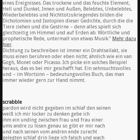
eines Ereignisses. Das trockene und das feuchte Element,
Hell und Dunkel, Innen und Außen, Belebtes, Unbelebtes,
Wiederbelebtes und Nichttotzukriegendes bilden die
Dichotomien und Isotopien dieser Gedichte, durch die die
Tiere ziehen und die Gestirne – denn alles spielt sich
gleichzeitig im Himmel und auf Erden ab. Wörtliche und
prophetische Rede, untermalt von etwas Musik.”
Mehr dazu
hier
.
Dichtung zu beschreiben ist immer ein Drahtseilakt, sie
muss einen berühren oder eben nicht; ähnlich wie ein van
Gogh, Monet oder Picasso. Ich picke ein solches Beispiel
heraus, das es bei mir geschafft hat. Ein sehnsuchtsvolles
und – im Wortsinn – bedeutungsvolles Buch, das man
immer wieder gern zur Hand nimmt.
scrabble
pardon wird nicht gegeben im schlaf den seinen
weiß ich mir locker zu denken gebe ich
ihm ein unding zwischen frau und frau einer
ums andre zu lösen genau so gibt er mir nach
und nach seinen vom andren ende zurecht
gelegten schlaf drin liege ich falsch und wach