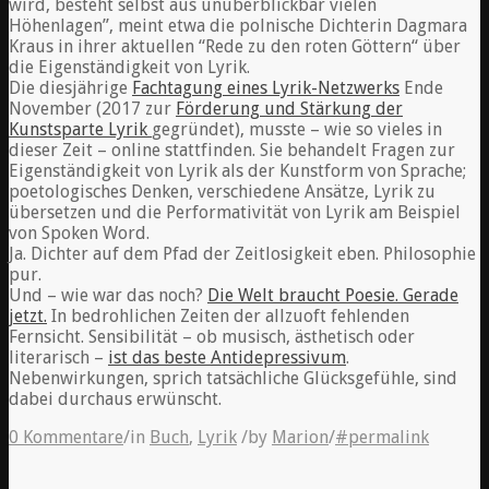
wird, besteht selbst aus unüberblickbar vielen
Höhenlagen”, meint etwa die polnische Dichterin Dagmara
Kraus in ihrer aktuellen “Rede zu den roten Göttern“ über
die Eigenständigkeit von Lyrik.
Die diesjährige
Fachtagung eines Lyrik-Netzwerks
Ende
November (2017 zur
Förderung und Stärkung der
Kunstsparte Lyrik
gegründet), musste – wie so vieles in
dieser Zeit – online stattfinden. Sie behandelt Fragen zur
Eigenständigkeit von Lyrik als der Kunstform von Sprache;
poetologisches Denken, verschiedene Ansätze, Lyrik zu
übersetzen und die Performativität von Lyrik am Beispiel
von Spoken Word.
Ja. Dichter auf dem Pfad der Zeitlosigkeit eben. Philosophie
pur.
Und – wie war das noch?
Die Welt braucht Poesie. Gerade
jetzt.
In bedrohlichen Zeiten der allzuoft fehlenden
Fernsicht. Sensibilität – ob musisch, ästhetisch oder
literarisch –
ist das beste Antidepressivum
.
Nebenwirkungen, sprich tatsächliche Glücksgefühle, sind
dabei durchaus erwünscht.
0 Kommentare
/
in
Buch
,
Lyrik
/
by
Marion
/
#permalink