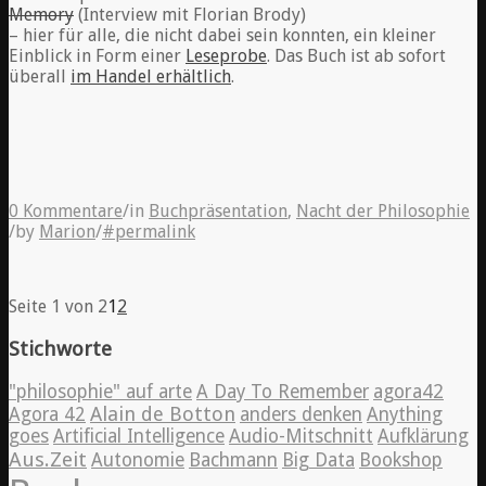
Memory
(Interview mit Florian Brody)
– hier für alle, die nicht dabei sein konnten, ein kleiner
Einblick in Form einer
Leseprobe
. Das Buch ist ab sofort
überall
im Handel erhältlich
.
0 Kommentare
/
in
Buchpräsentation
,
Nacht der Philosophie
/
by
Marion
/
#permalink
Seite 1 von 2
1
2
Stichworte
"philosophie" auf arte
A Day To Remember
agora42
Alain de Botton
Agora 42
anders denken
Anything
goes
Artificial Intelligence
Audio-Mitschnitt
Aufklärung
Aus.Zeit
Autonomie
Bachmann
Big Data
Bookshop