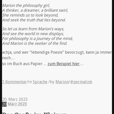
Marion the philosophy girl,
A thinker, a dreamer, a brilliant swirl,
She reminds us to look beyond,
And seek the truth that lies beyond.
So let us learn from Marion’s ways,
And see the world in new displays,
For philosophy is a journey of the mind,
And Marion is the seeker of the find.
achja, und wer “lebendige Poesie” bevorzugt, kann ja immer
noch…
so im Buch aus Papier…
zum Beispiel hier
…
1 Kommentar
/
in
Sprache
/
by
Marion
/
#permalink
20. März 2023
20
März
2023