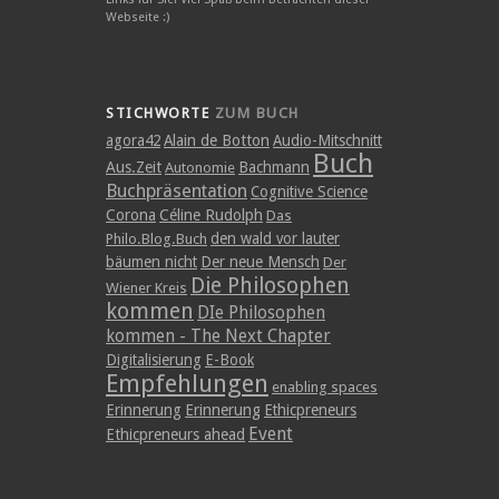
Webseite :)
STICHWORTE
ZUM BUCH
agora42
Alain de Botton
Audio-Mitschnitt
Buch
Aus.Zeit
Bachmann
Autonomie
Buchpräsentation
Cognitive Science
Corona
Céline Rudolph
Das
den wald vor lauter
Philo.Blog.Buch
bäumen nicht
Der neue Mensch
Der
Die Philosophen
Wiener Kreis
kommen
DIe Philosophen
kommen - The Next Chapter
Digitalisierung
E-Book
Empfehlungen
enabling spaces
Erinnerung
Erinnerung
Ethicpreneurs
Event
Ethicpreneurs ahead