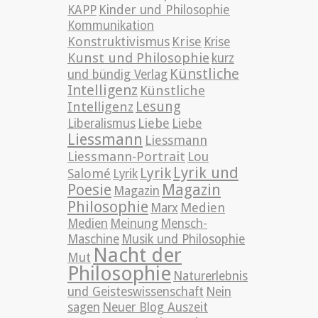
KAPP
Kinder und Philosophie
Kommunikation
Konstruktivismus
Krise
Krise
Kunst und Philosophie
kurz
Künstliche
und bündig Verlag
Intelligenz
Künstliche
Lesung
Intelligenz
Liebe
Liberalismus
Liebe
Liessmann
Liessmann
Liessmann-Portrait
Lou
Lyrik und
Lyrik
Salomé
Lyrik
Poesie
Magazin
Magazin
Philosophie
Medien
Marx
Medien
Meinung
Mensch-
Maschine
Musik und Philosophie
Nacht der
Mut
Philosophie
Naturerlebnis
und Geisteswissenschaft
Nein
sagen
Neuer Blog Auszeit