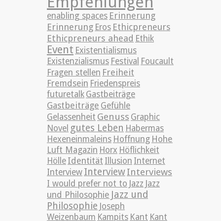
Empfehlungen
Erinnerung
enabling spaces
Erinnerung
Ethicpreneurs
Eros
Ethicpreneurs ahead
Ethik
Event
Existentialismus
Existenzialismus
Festival
Foucault
Freiheit
Fragen stellen
Fremdsein
Friedenspreis
futuretalk
Gastbeiträge
Gastbeiträge
Gefühle
Genuss
Gelassenheit
Graphic
gutes Leben
Novel
Habermas
Hexeneinmaleins
Hoffnung
Hohe
Luft Magazin
Horx
Höflichkeit
Hölle
Identität
Illusion
Internet
Interview
Interviews
Interview
Jazz
I would prefer not to
Jazz
Jazz und
und Philosophie
Philosophie
Joseph
Weizenbaum
Kampits
Kant
Kant