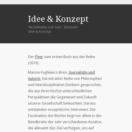
Idee & Konzept
Sie befinden sich hier:
Startseite
»
Idee & Konzept
Der
Flyer
zum ersten Buch aus der Reihe
(2013).
Marion Fugléwicz-Bren,
Journalistin und
Autorin
, hat mit einer Reihe von Philosophen
und interdisziplinären Denkern gesprochen,
die aus ihren höchst unterschiedlichen
Perspektiven die Gegenwart und Zukunft
unserer Gesellschaft beleuchten. Daraus
entstanden essayistische Interviews. Die
Faszination der Bücher liegt vor allem in der
Bandbreite der sehr verschiedenen Ansätze,
die allesamt das Ziel verfolgen, uns auf