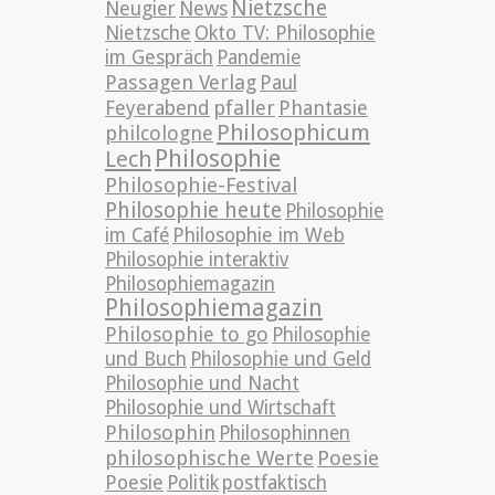
Nietzsche
News
Neugier
Nietzsche
Okto TV: Philosophie
im Gespräch
Pandemie
Passagen Verlag
Paul
pfaller
Phantasie
Feyerabend
Philosophicum
philcologne
Philosophie
Lech
Philosophie-Festival
Philosophie heute
Philosophie
im Café
Philosophie im Web
Philosophie interaktiv
Philosophiemagazin
Philosophiemagazin
Philosophie to go
Philosophie
und Buch
Philosophie und Geld
Philosophie und Nacht
Philosophie und Wirtschaft
Philosophin
Philosophinnen
philosophische Werte
Poesie
Poesie
Politik
postfaktisch