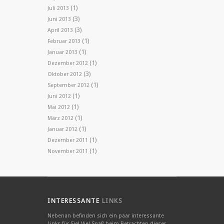
(1)
Juli 2013
(3)
Juni 2013
(3)
April 2013
(1)
Februar 2013
(1)
Januar 2013
(1)
Dezember 2012
(3)
Oktober 2012
(1)
September 2012
(1)
Juni 2012
(1)
Mai 2012
(1)
März 2012
(1)
Januar 2012
(1)
Dezember 2011
(1)
November 2011
INTERESSANTE
LINKS
Nebenan befinden sich ein paar interessante
Links für Sie! Viel Spaß beim Betrachten dieser