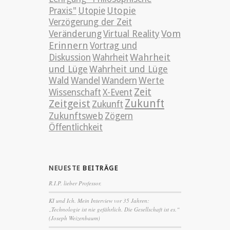
Utopie
Praxis"
Utopie
Verzögerung der Zeit
Vom
Veränderung
Virtual Reality
Erinnern
Vortrag und
Wahrheit
Diskussion
Wahrheit
und Lüge
Wahrheit und Lüge
Wald
Wandel
Wandern
Werte
Zeit
Wissenschaft
X-Event
Zeitgeist
Zukunft
Zukunft
Zukunftsweb
Zögern
Öffentlichkeit
NEUESTE
BEITRÄGE
R.I.P. lieber Professor.
KI und Ich. Mein Interview vor 35 Jahren:
„Technologie ist nie gefährlich. Die Gesellschaft ist es.“
(Joseph Weizenbaum)