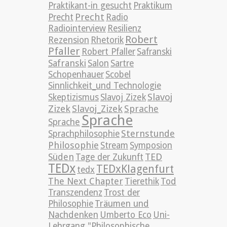
Praktikant-in gesucht
Praktikum
Precht
Precht
Radio
Radiointerview
Resilienz
Robert
Rezension
Rhetorik
Pfaller
Robert Pfaller
Safranski
Safranski
Salon
Sartre
Schopenhauer
Scobel
Sinnlichkeit_und Technologie
Slavoj
Skeptizismus
Slavoj Zizek
Zizek
Slavoj_Zizek
Sprache
Sprache
Sprache
Sternstunde
Sprachphilosophie
Philosophie
Stream
Symposion
TED
Süden
Tage der Zukunft
TEDx
TEDxKlagenfurt
tedx
The Next Chapter
Tierethik
Tod
Transzendenz
Trost der
Philosophie
Träumen und
Nachdenken
Umberto Eco
Uni-
Lehrgang "Philosophische