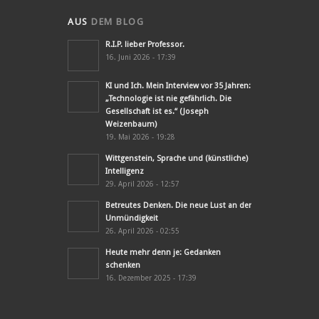
AUS
DEM BLOG
R.I.P. lieber Professor.
16. Juni 2026 - 17:39
KI und Ich. Mein Interview vor 35 Jahren:
„Technologie ist nie gefährlich. Die
Gesellschaft ist es.“ (Joseph
Weizenbaum)
19. Mai 2026 - 19:28
Wittgenstein, Sprache und (künstliche)
Intelligenz
29. April 2026 - 12:57
Betreutes Denken. Die neue Lust an der
Unmündigkeit
26. April 2026 - 02:55
Heute mehr denn je: Gedanken
schenken
16. Dezember 2025 - 17:39