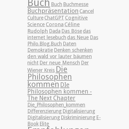
Buch
Buch
Buchmesse
Buchpräsentation
Cancel
Cognitive
Culture
ChatGPT
Science
Corona
Céline
Rudolph
Dada
Das Böse
das
internet lesebuch
das Neue
Das
Philo.Blog.Buch
Daten
Demokratie
Denken schenken
den wald vor lauter bäumen
nicht
Der neue Mensch
Der
Die
Wiener Kreis
Philosophen
kommen
DIe
Philosophen kommen -
The Next Chapter
Die_Philosophen_kommen
Differenzierung
Digitalisierung
Digitalisierung
Diskriminierung
E-
Book
Elite