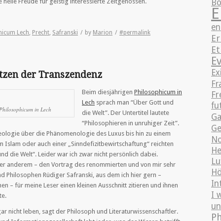
Bo
 helle Freude für geistig interessierte Zeitgenossen.
E
en
hicum Lech
,
Precht
,
Safranski
/
by
Marion
/
#permalink
Er
Et
E
Ex
tzen der Transzendenz
Fr
Beim diesjährigen
Philosophicum in
Fr
Lech
sprach man “Über Gott und
fu
Philosophicum in Lech
die Welt”. Der Untertitel lautete
Ga
“Philosophieren in unruhiger Zeit”.
Ge
ologie über die Phänomenologie des Luxus bis hin zu einem
No
m Islam oder auch einer „Sinndefizitbewirtschaftung“ reichten
He
nd die Welt“. Leider war ich zwar nicht persönlich dabei.
Lu
nter anderem – den Vortrag des renommierten und von mir sehr
Hö
nd Philosophen Rüdiger Safranski, aus dem ich hier gern –
In
n – für meine Leser einen kleinen Ausschnitt zitieren und ihnen
I 
te.
un
r nicht leben, sagt der Philosoph und Literaturwissenschaftler.
Ph