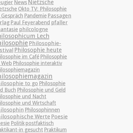
Nietzsche
News
ugier
etzsche
Okto TV: Philosophie
Passagen
 Gespräch
Pandemie
rlag
pfaller
Paul Feyerabend
antasie
philcologne
hilosophicum Lech
hilosophie
Philosophie-
Philosophie heute
stival
ilosophie im Café
Philosophie
 Web
Philosophie interaktiv
ilosophiemagazin
hilosophiemagazin
ilosophie to go
Philosophie
d Buch
Philosophie und Geld
ilosophie und Nacht
ilosophie und Wirtschaft
ilosophin
Philosophinnen
ilosophische Werte
Poesie
esie
Politik
postfaktisch
aktikant-in gesucht
Praktikum