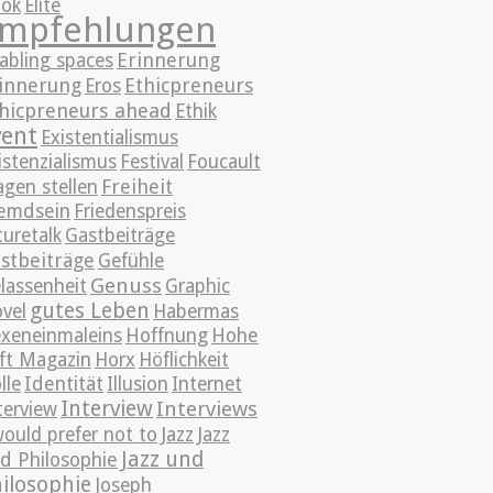
ok
Elite
mpfehlungen
Erinnerung
abling spaces
innerung
Ethicpreneurs
Eros
hicpreneurs ahead
Ethik
vent
Existentialismus
istenzialismus
Festival
Foucault
Freiheit
agen stellen
emdsein
Friedenspreis
turetalk
Gastbeiträge
stbeiträge
Gefühle
Genuss
lassenheit
Graphic
gutes Leben
vel
Habermas
xeneinmaleins
Hoffnung
Hohe
ft Magazin
Horx
Höflichkeit
lle
Identität
Illusion
Internet
Interview
Interviews
terview
Jazz
would prefer not to
Jazz
Jazz und
d Philosophie
ilosophie
Joseph