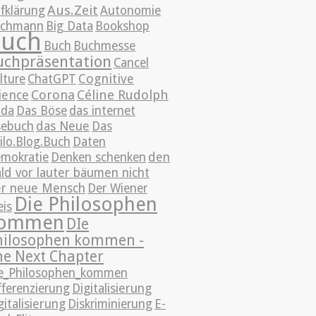
Aus.Zeit
fklärung
Autonomie
achmann
Big Data
Bookshop
uch
Buch
Buchmesse
uchpräsentation
Cancel
Cognitive
lture
ChatGPT
ience
Corona
Céline Rudolph
da
Das Böse
das internet
sebuch
das Neue
Das
ilo.Blog.Buch
Daten
mokratie
Denken schenken
den
ld vor lauter bäumen nicht
r neue Mensch
Der Wiener
Die Philosophen
eis
ommen
DIe
hilosophen kommen -
he Next Chapter
e_Philosophen_kommen
fferenzierung
Digitalisierung
gitalisierung
Diskriminierung
E-