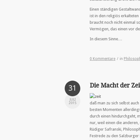
Einen ständigen Gestaltwand
ist in den religiös erkaltet
braucht noch nicht einmal s
Vermögen, das einen vor der
In diesem Sinne…
0 Kommentare
/
in
Philosop
Die Macht der Zei
31
JULI
daß man zu sich selbst auch
2015
besten Momenten allerdings
durch einen hindurchgeht, ma
nur, weil einen die anderen,
Rüdiger Safranski, Philosoph,
Festrede zu den Salzburger 