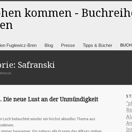
ion Fuglewicz-Bren
Blog
Presse
Tipps & Bücher
BUCH
rie: Safranski
afranski
ST
. Die neue Lust an der Unmündigkeit
"p
R
Al
n Lech beleuchtet wieder ein höchst aktuelles Thema aus
An
ektiven.
In
 immer bequemer. Für nahezu alle Fragen des Alltags stehen