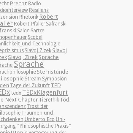
Precht
echt
Radio
diointerview
Resilienz
Robert
zension
Rhetorik
aller
Robert Pfaller
Safranski
franski
Salon
Sartre
hopenhauer
Scobel
nnlichkeit_und Technologie
Slavoj
eptizismus
Slavoj Zizek
zek
Slavoj_Zizek
Sprache
Sprache
rache
Sternstunde
rachphilosophie
ilosophie
Stream
Symposion
TED
üden
Tage der Zukunft
EDx
TEDxKlagenfurt
tedx
e Next Chapter
Tierethik
Tod
anszendenz
Trost der
ilosophie
Träumen und
chdenken
Umberto Eco
Uni-
hrgang "Philosophische Praxis"
Utopie
opie
Verzögerung der