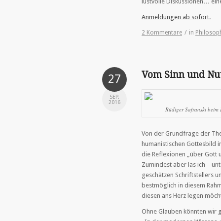
lustvolle Diskussionen… eine
Anmeldungen ab sofort.
2 Kommentare
/
in
Philosop
Vom Sinn und Nu
27
SEP.
2016
Rüdiger Safranski beim 
Von der Grundfrage der The
humanistischen Gottesbild i
die Reflexionen „über Gott u
Zumindest aber las ich – u
geschätzen Schriftstellers u
bestmöglich in diesem Rahme
diesen ans Herz legen möch
Ohne Glauben könnten wir ga