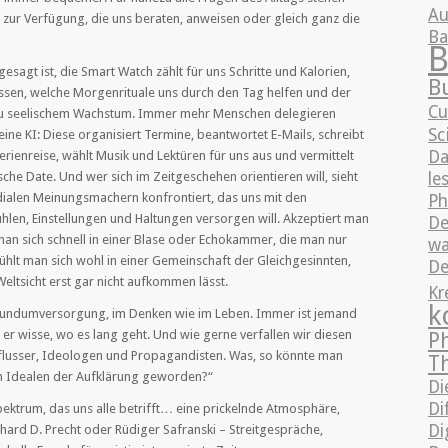
Au
zur Verfügung, die uns beraten, anweisen oder gleich ganz die
B
B
esagt ist, die Smart Watch zählt für uns Schritte und Kalorien,
B
wissen, welche Morgenrituale uns durch den Tag helfen und der
Cu
s zu seelischem Wachstum. Immer mehr Menschen delegieren
Sc
 eine KI: Diese organisiert Termine, beantwortet E-Mails, schreibt
Da
erienreise, wählt Musik und Lektüren für uns aus und vermittelt
le
che Date. Und wer sich im Zeitgeschehen orientieren will, sieht
dialen Meinungsmachern konfrontiert, das uns mit den
Ph
ühlen, Einstellungen und Haltungen versorgen will. Akzeptiert man
De
an sich schnell in einer Blase oder Echokammer, die man nur
wa
 fühlt man sich wohl in einer Gemeinschaft der Gleichgesinnten,
De
eltsicht erst gar nicht aufkommen lässt.
Kr
k
e Rundumversorgung, im Denken wie im Leben. Immer ist jemand
, er wisse, wo es lang geht. Und wie gerne verfallen wir diesen
P
lusser, Ideologen und Propagandisten. Was, so könnte man
T
den Idealen der Aufklärung geworden?“
Di
Di
ektrum, das uns alle betrifft… eine prickelnde Atmosphäre,
Di
ard D. Precht oder Rüdiger Safranski – Streitgespräche,