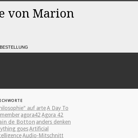
Rss
Facebook
BESTELLUNG
ICHWORTE
hilosophie" auf arte
A Day To
emember
agora42
Agora 42
ain de Botton
anders denken
ything goes
Artificial
telligence
Audio-Mitschnitt