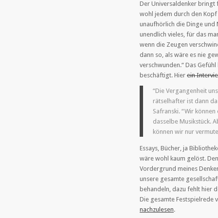
Der Universaldenker bringt 
wohl jedem durch den Kopf 
unaufhörlich die Dinge und 
unendlich vieles, für das ma
wenn die Zeugen verschwinden
dann so, als wäre es nie ge
verschwunden.“ Das Gefühl k
beschäftigt. Hier
ein Interv
“Die Vergangenheit uns
rätselhafter ist dann d
Safranski. “Wir können 
dasselbe Musikstück. A
können wir nur vermuten
Essays, Bücher, ja Biblioth
wäre wohl kaum gelöst. Den
Vordergrund meines Denkens 
unsere gesamte gesellschaf
behandeln, dazu fehlt hier d
Die gesamte Festspielrede v
nachzulesen
.