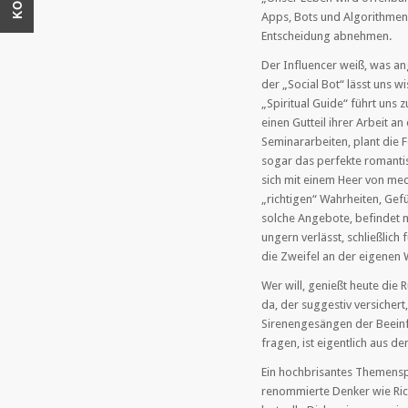
Apps, Bots und Algorithmen 
Entscheidung abnehmen.
Der Influencer weiß, was ang
der „Social Bot“ lässt uns 
„Spiritual Guide“ führt un
einen Gutteil ihrer Arbeit an
Seminararbeiten, plant die F
sogar das perfekte romantis
sich mit einem Heer von me
„richtigen“ Wahrheiten, Gef
solche Angebote, befindet m
ungern verlässt, schließlich
die Zweifel an der eigenen W
Wer will, genießt heute di
da, der suggestiv versichert
Sirenengesängen der Beeinf
fragen, ist eigentlich aus 
Ein hochbrisantes Themensp
renommierte Denker wie Rich