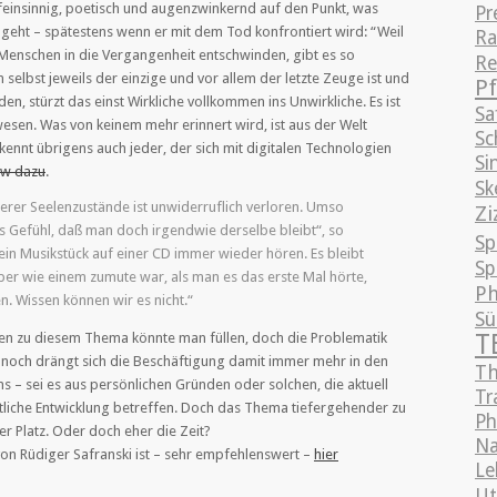
feinsinnig, poetisch und augenzwinkernd auf den Punkt, was
Pr
geht – spätestens wenn er mit dem Tod konfrontiert wird: “Weil
Ra
Menschen in die Vergangenheit entschwinden, gibt es so
Re
n selbst jeweils der einzige und vor allem der letzte Zeuge ist und
Pf
, stürzt das einst Wirkliche vollkommen ins Unwirkliche. Es ist
Sa
wesen. Was von keinem mehr erinnert wird, ist aus der Welt
Sc
ennt übrigens auch jeder, der sich mit digitalen Technologien
Si
iew dazu
.
Sk
erer Seelenzustände ist unwiderruflich verloren. Umso
Zi
as Gefühl, daß man doch irgendwie derselbe bleibt“, so
Sp
ein Musikstück auf einer CD immer wieder hören. Es bleibt
Sp
ber wie einem zumute war, als man es das erste Mal hörte,
Ph
. Wissen können wir es nicht.“
S
T
eken zu diesem Thema könnte man füllen, doch die Problematik
noch drängt sich die Beschäftigung damit immer mehr in den
Th
– sei es aus persönlichen Gründen oder solchen, die aktuell
Tr
tliche Entwicklung betreffen. Doch das Thema tiefergehender zu
Ph
er Platz. Oder doch eher die Zeit?
Na
on Rüdiger Safranski ist – sehr empfehlenswert –
hier
Le
Ut