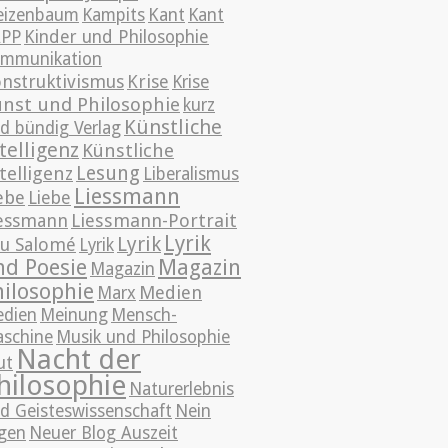
izenbaum
Kampits
Kant
Kant
APP
Kinder und Philosophie
mmunikation
nstruktivismus
Krise
Krise
nst und Philosophie
kurz
Künstliche
d bündig Verlag
telligenz
Künstliche
Lesung
telligenz
Liberalismus
Liessmann
ebe
Liebe
essmann
Liessmann-Portrait
Lyrik
Lyrik
u Salomé
Lyrik
nd Poesie
Magazin
Magazin
hilosophie
Medien
Marx
dien
Meinung
Mensch-
schine
Musik und Philosophie
Nacht der
ut
hilosophie
Naturerlebnis
d Geisteswissenschaft
Nein
gen
Neuer Blog Auszeit