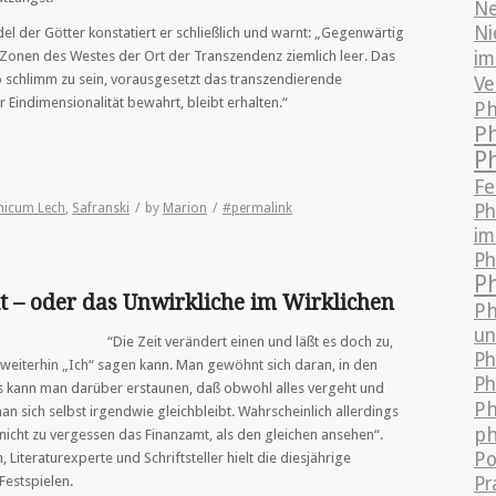
Ne
Ni
el der Götter konstatiert er schließlich und warnt: „Gegenwärtig
en Zonen des Westes der Ort der Transzendenz ziemlich leer. Das
im
o schlimm zu sein, vorausgesetzt das transzendierende
Ve
 Eindimensionalität bewahrt, bleibt erhalten.“
Ph
P
P
Fe
hicum Lech
,
Safranski
/
by
Marion
/
#permalink
Ph
im
Ph
P
t – oder das Unwirkliche im Wirklichen
Ph
un
“Die Zeit verändert einen und läßt es doch zu,
Ph
 weiterhin „Ich“ sagen kann. Man gewöhnt sich daran, in den
Ph
 kann man darüber erstaunen, daß obwohl alles vergeht und
Ph
n sich selbst irgendwie gleichbleibt. Wahrscheinlich allerdings
ph
 nicht zu vergessen das Finanzamt, als den gleichen ansehen“.
Po
 Literaturexperte und Schriftsteller hielt die diesjährige
Festspielen.
Pr