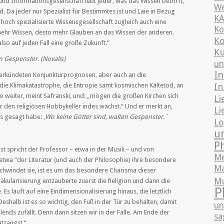
d Informationsgesellschaft lebt jeder, was das Wissen betrifft,
We
d. Da jeder nur Spezialist für Bestimmtes ist und Laie in Bezug
K
e hoch spezialisierte Wissensgesellschaft zugleich auch eine
Ko
ehr Wissen, desto mehr Glauben an das Wissen der anderen.
Ko
lso auf jeden Fall eine große Zukunft.“
Ku
n Gespenster. (Novalis)
un
In
verkündeten Konjunkturprognosen, aber auch an die
In
 die Klimakatastrophe, die Entropie samt kosmischen Kältetod, an
o weiter, meint Safranski, und: „mögen die großen Kirchen sich
Li
r den religiösen Hobbykeller indes wächst.“ Und er merkt an,
Li
s gesagt habe: ‚
Wo keine Götter sind, walten Gespenster.´
Lo
u
P
 spricht der Professor – etwa in der Musik – und
von
Me
etwa “der Literatur (und auch der Philosophie) ihre besondere
Ma
Schwindet sie, ist es um das besondere Charisma dieser
M
Säkularisierung entzauberte zuerst die Religion und dann die
P
 Es läuft auf eine Eindimensionalisierung hinaus, die letztlich
eshalb ist es so wichtig, den Fuß in der Tür zu behalten, damit
un
llends zufällt. Denn dann sitzen wir in der Falle. Am Ende der
sa
atzangst.“