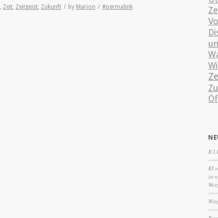
,
Zeit
,
Zeitgeist
,
Zukunft
/
by
Marion
/
#permalink
Ze
Vo
Di
un
Wa
Wi
Ze
Zu
Öf
NE
R.I.
KI u
ist 
Wei
Witt
Betr