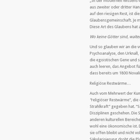
„In der modernen Wissens-un
aus zweiter oder dritter Han
auf den riesigen Rest, ist di
Glaubensgemeinschaft. Je m
Diese Art des Glaubens hat a
Wo keine Götter sind, walte
Und so glauben wir an die 
Psychoanalyse, den Urknall,
die egoistischen Gene und s
auch leeren, das Angebot fü
dass bereits um 1800 Novali
Religiöse Restwärme…
Auch vom Mehrwert der Kunst
“
religiöser Restwärme”, die 
Strahlkraft” gegeben hat. “
Disziplinen geschehen. Die 
anderen kulturellen Bereiche.
wohl eine ökonomische ist. D
sie offen bleibt und nicht vo
Säkularisierung droht die Pl