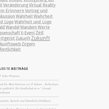
it
Veränderung
Virtual Reality
m Erinnern
Vortrag und
Wahrheit
skussion
Wahrheit
d Lüge
Wahrheit und Lüge
ld
Wandel
Wandern
Werte
Zeit
ssenschaft
X-Event
itgeist
Zukunft
Zukunft
kunftsweb
Zögern
fentlichkeit
UESTE
BEITRÄGE
P. lieber Professor.
nd Ich. Mein Interview vor 35 Jahren: „Technologie
nie gefährlich. Die Gesellschaft ist es.“ (Joseph
zenbaum)
genstein, Sprache und (künstliche) Intelligenz
eutes Denken. Die neue Lust an der Unmündigkeit