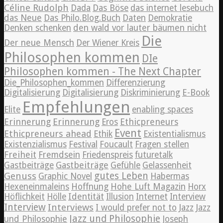
Céline Rudolph
Dada
Das Böse
das internet lesebuch
das Neue
Das Philo.Blog.Buch
Daten
Demokratie
Denken schenken
den wald vor lauter bäumen nicht
Die
Der neue Mensch
Der Wiener Kreis
Philosophen kommen
DIe
Philosophen kommen - The Next Chapter
Die_Philosophen_kommen
Differenzierung
Digitalisierung
Digitalisierung
Diskriminierung
E-Book
Empfehlungen
Elite
enabling spaces
Erinnerung
Erinnerung
Ethicpreneurs
Eros
Event
Ethicpreneurs ahead
Ethik
Existentialismus
Existenzialismus
Festival
Foucault
Fragen stellen
Freiheit
Fremdsein
Friedenspreis
futuretalk
Gastbeiträge
Gastbeiträge
Gefühle
Gelassenheit
Genuss
gutes Leben
Graphic Novel
Habermas
Hexeneinmaleins
Hoffnung
Hohe Luft Magazin
Horx
Höflichkeit
Hölle
Identität
Illusion
Internet
Interview
Interview
Interviews
Jazz
I would prefer not to
Jazz
Jazz und Philosophie
und Philosophie
Joseph