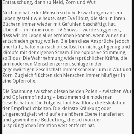
Enttäuschung, dann zu Neid, Zorn und Wut.
Noch nie habe der Mensch so hohe Erwartungen an sein
Leben gestellt wie heute, sagt Eva Illouz, die sich in ihren
Büchern immer wieder mit Gefühlen beschäftigt hat.
Überall – in Filmen oder TV-Shows – werde suggeriert,
dass wir im Leben alles erreichen können, wenn wir es nur
entschieden genug wollen. Bleiben diese Ansprüche jedoch
unerfüllt, halte man sich oft selbst für nicht gut genug und
kämpfe mit der eigenen Scham. Eine explosive Stimmung,
so Illouz. Die Wahrnehmung widersprüchlicher Kräfte, die
am modernen Menschen zerren, schlage in der
gegenwärtigen Gesellschaft immer schneller um in Wut und
Zorn. Zugleich flüchten sich Menschen immer häufiger in
eine Opferrolle.
Die Spannung zwischen diesen beiden Polen – zwischen Wut
und Opferempfindung – bestimmen die modernen
Gesellschaften. Die Folge ist laut Eva Illouz die Eskalation
der Empfindlichkeiten. Die kleinste Kränkung oder
Ungerechtigkeit wird auf eine höhere Ebene transferiert
und gewinnt eine Bedeutung, die sich von der
ursprünglichen Intention weit entfernt hat.