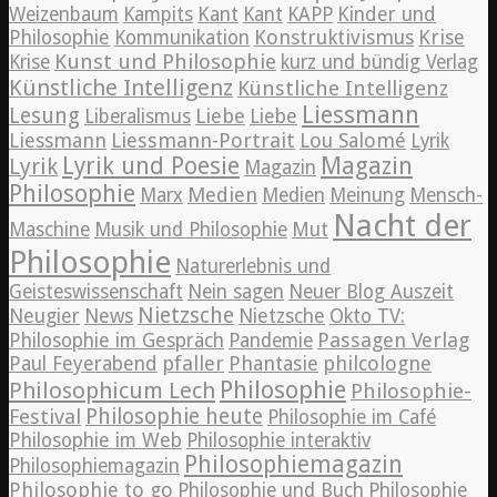
Weizenbaum
Kampits
Kant
Kant
KAPP
Kinder und
Konstruktivismus
Krise
Philosophie
Kommunikation
Kunst und Philosophie
Krise
kurz und bündig Verlag
Künstliche Intelligenz
Künstliche Intelligenz
Liessmann
Lesung
Liebe
Liberalismus
Liebe
Liessmann
Liessmann-Portrait
Lou Salomé
Lyrik
Lyrik und Poesie
Magazin
Lyrik
Magazin
Philosophie
Medien
Marx
Medien
Meinung
Mensch-
Nacht der
Maschine
Musik und Philosophie
Mut
Philosophie
Naturerlebnis und
Geisteswissenschaft
Nein sagen
Neuer Blog Auszeit
Nietzsche
News
Neugier
Nietzsche
Okto TV:
Passagen Verlag
Philosophie im Gespräch
Pandemie
pfaller
Phantasie
philcologne
Paul Feyerabend
Philosophie
Philosophicum Lech
Philosophie-
Philosophie heute
Festival
Philosophie im Café
Philosophie im Web
Philosophie interaktiv
Philosophiemagazin
Philosophiemagazin
Philosophie to go
Philosophie und Buch
Philosophie