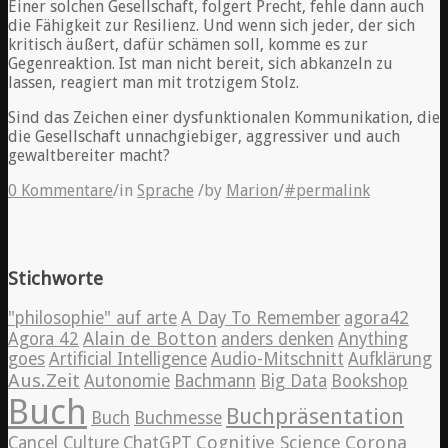
Einer solchen Gesellschaft, folgert Precht, fehle dann auch
die Fähigkeit zur Resilienz. Und wenn sich jeder, der sich
kritisch äußert, dafür schämen soll, komme es zur
Gegenreaktion. Ist man nicht bereit, sich abkanzeln zu
lassen, reagiert man mit trotzigem Stolz.
Sind das Zeichen einer dysfunktionalen Kommunikation, die
die Gesellschaft unnachgiebiger, aggressiver und auch
gewaltbereiter macht?
0 Kommentare
/
in
Sprache
/
by
Marion
/
#permalink
Stichworte
"philosophie" auf arte
A Day To Remember
agora42
Alain de Botton
Agora 42
anders denken
Anything
goes
Artificial Intelligence
Audio-Mitschnitt
Aufklärung
Aus.Zeit
Autonomie
Bachmann
Big Data
Bookshop
Buch
Buchpräsentation
Buch
Buchmesse
Cognitive Science
Corona
Cancel Culture
ChatGPT