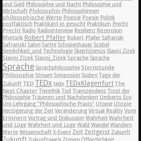
und Geld
Philosophie und Nacht
Philosophie und
Philosophin
Wirtschaft
Philosophinnen
philosophische Werte
Poesie
Poesie
Politik
postfaktisch
Praktikant-in gesucht
Praktikum
Precht
Precht
Radio
Radiointerview
Resilienz
Rezension
Robert Pfaller
Rhetorik
Robert Pfaller
Safranski
Safranski
Salon
Sartre
Schopenhauer
Scobel
Sinnlichkeit_und Technologie
Skeptizismus
Slavoj Zizek
Slavoj Zizek
Slavoj_Zizek
Sprache
Sprache
Sprache
Sternstunde
Sprachphilosophie
Philosophie
Süden
Stream
Symposion
Tage der
TEDx
TEDxKlagenfurt
TED
The
Zukunft
tedx
Next Chapter
Tierethik
Tod
Transzendenz
Trost der
Philosophie
Träumen und Nachdenken
Umberto Eco
Utopie
Uni-Lehrgang "Philosophische Praxis"
Utopie
Vom
Verzögerung der Zeit
Veränderung
Virtual Reality
Erinnern
Wahrheit
Vortrag und Diskussion
Wahrheit
und Lüge
Wahrheit und Lüge
Wald
Wandel
Wandern
Zeitgeist
Zeit
Werte
Wissenschaft
X-Event
Zukunft
Zukunft
Zukunftsweb
Zögern
Öffentlichkeit