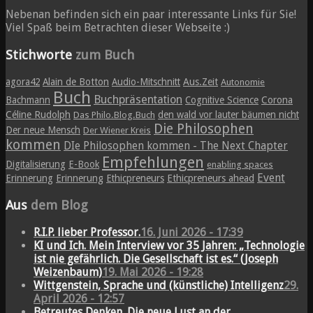
Nebenan befinden sich ein paar interessante Links für Sie!
Viel Spaß beim Betrachten dieser Webseite :)
Stichworte
zum Buch
agora42
Alain de Botton
Audio-Mitschnitt
Aus.Zeit
Autonomie
Buch
Buchpräsentation
Bachmann
Cognitive Science
Corona
Céline Rudolph
den wald vor lauter bäumen nicht
Das Philo.Blog.Buch
Die Philosophen
Der neue Mensch
Der Wiener Kreis
kommen
DIe Philosophen kommen - The Next Chapter
Empfehlungen
Digitalisierung
E-Book
enabling spaces
Event
Erinnerung
Erinnerung
Ethicpreneurs
Ethicpreneurs ahead
Aus
dem Blog
R.I.P. lieber Professor.
16. Juni 2026 - 17:39
KI und Ich. Mein Interview vor 35 Jahren: „Technologie
ist nie gefährlich. Die Gesellschaft ist es.“ (Joseph
Weizenbaum)
19. Mai 2026 - 19:28
Wittgenstein, Sprache und (künstliche) Intelligenz
29.
April 2026 - 12:57
Betreutes Denken. Die neue Lust an der