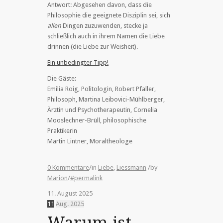
Antwort: Abgesehen davon, dass die
Philosophie die geeignete Disziplin sei, sich
allen
Dingen zuzuwenden, stecke ja
schließlich auch in ihrem Namen die Liebe
drinnen (die Liebe zur Weisheit).
Ein unbedingter Tipp!
Die Gäste:
Emilia Roig, Politologin, Robert Pfaller,
Philosoph, Martina Leibovici-Mühlberger,
Ärztin und Psychotherapeutin, Cornelia
Mooslechner-Brüll, philosophische
Praktikerin
Martin Lintner, Moraltheologe
0 Kommentare
/
in
Liebe
,
Liessmann
/
by
Marion
/
#permalink
11. August 2025
11
Aug.
2025
Warum ist