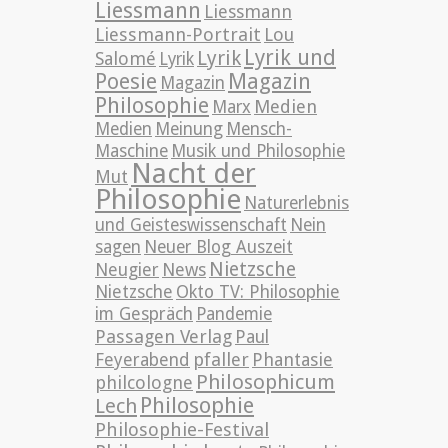
Liessmann
Liessmann
Liessmann-Portrait
Lou
Lyrik und
Lyrik
Salomé
Lyrik
Poesie
Magazin
Magazin
Philosophie
Medien
Marx
Medien
Meinung
Mensch-
Maschine
Musik und Philosophie
Nacht der
Mut
Philosophie
Naturerlebnis
und Geisteswissenschaft
Nein
sagen
Neuer Blog Auszeit
Nietzsche
News
Neugier
Nietzsche
Okto TV: Philosophie
im Gespräch
Pandemie
Passagen Verlag
Paul
pfaller
Phantasie
Feyerabend
Philosophicum
philcologne
Philosophie
Lech
Philosophie-Festival