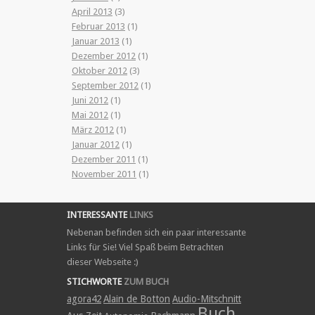
April 2013
(3)
Februar 2013
(1)
Januar 2013
(1)
Dezember 2012
(1)
Oktober 2012
(3)
September 2012
(1)
Juni 2012
(1)
Mai 2012
(1)
März 2012
(1)
Januar 2012
(1)
Dezember 2011
(1)
November 2011
(1)
INTERESSANTE
LINKS
Nebenan befinden sich ein paar interessante
Links für Sie! Viel Spaß beim Betrachten
dieser Webseite :)
STICHWORTE
ZUM BUCH
agora42
Alain de Botton
Audio-Mitschnitt
Buch