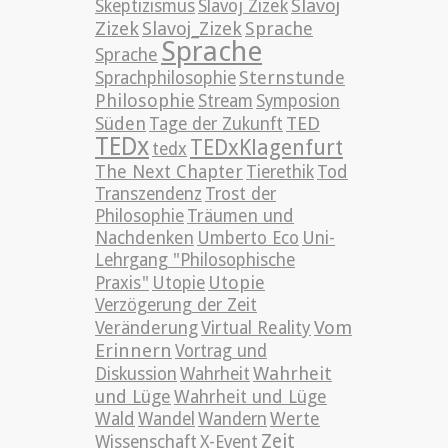
Slavoj
Skeptizismus
Slavoj Zizek
Zizek
Slavoj_Zizek
Sprache
Sprache
Sprache
Sternstunde
Sprachphilosophie
Philosophie
Stream
Symposion
TED
Süden
Tage der Zukunft
TEDx
TEDxKlagenfurt
tedx
The Next Chapter
Tierethik
Tod
Transzendenz
Trost der
Philosophie
Träumen und
Nachdenken
Umberto Eco
Uni-
Lehrgang "Philosophische
Utopie
Praxis"
Utopie
Verzögerung der Zeit
Vom
Veränderung
Virtual Reality
Erinnern
Vortrag und
Wahrheit
Diskussion
Wahrheit
und Lüge
Wahrheit und Lüge
Wald
Wandel
Wandern
Werte
Zeit
Wissenschaft
X-Event