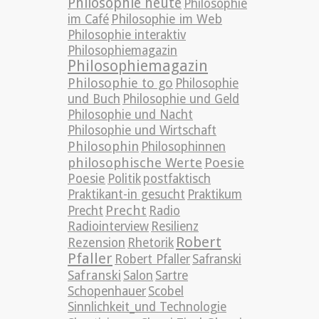
Philosophie heute
Philosophie
im Café
Philosophie im Web
Philosophie interaktiv
Philosophiemagazin
Philosophiemagazin
Philosophie to go
Philosophie
und Buch
Philosophie und Geld
Philosophie und Nacht
Philosophie und Wirtschaft
Philosophin
Philosophinnen
philosophische Werte
Poesie
Poesie
Politik
postfaktisch
Praktikant-in gesucht
Praktikum
Precht
Precht
Radio
Radiointerview
Resilienz
Robert
Rezension
Rhetorik
Pfaller
Robert Pfaller
Safranski
Safranski
Salon
Sartre
Schopenhauer
Scobel
Sinnlichkeit_und Technologie