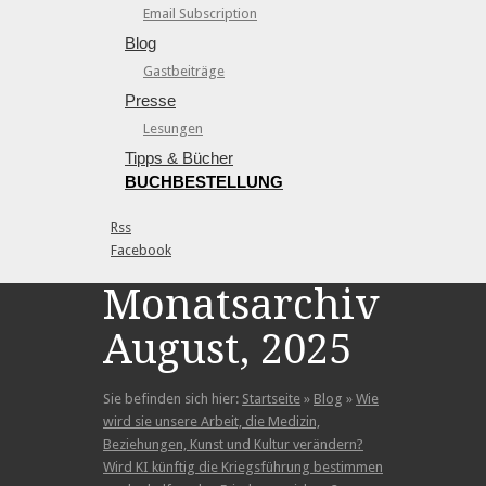
Email Subscription
Blog
Gastbeiträge
Presse
Lesungen
Tipps & Bücher
BUCHBESTELLUNG
Rss
Facebook
Monatsarchiv:
August, 2025
Sie befinden sich hier:
Startseite
»
Blog
»
Wie
wird sie unsere Arbeit, die Medizin,
Beziehungen, Kunst und Kultur verändern?
Wird KI künftig die Kriegsführung bestimmen