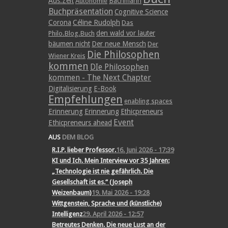
Aus.Zeit
Bachmann
Autonomie
Buchpräsentation
Cognitive Science
Corona
Céline Rudolph
Das
den wald vor lauter
Philo.Blog.Buch
bäumen nicht
Der neue Mensch
Der
Die Philosophen
Wiener Kreis
kommen
DIe Philosophen
kommen - The Next Chapter
Digitalisierung
E-Book
Empfehlungen
enabling spaces
Erinnerung
Erinnerung
Ethicpreneurs
Event
Ethicpreneurs ahead
AUS
DEM BLOG
R.I.P. lieber Professor.
16. Juni 2026 - 17:39
KI und Ich. Mein Interview vor 35 Jahren:
„Technologie ist nie gefährlich. Die
Gesellschaft ist es.“ (Joseph
Weizenbaum)
19. Mai 2026 - 19:28
Wittgenstein, Sprache und (künstliche)
Intelligenz
29. April 2026 - 12:57
Betreutes Denken. Die neue Lust an der