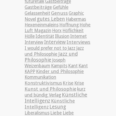
futuretalk
Gastbeiträge
Gastbeiträge
Gefühle
Genuss
Gelassenheit
Graphic
gutes Leben
Novel
Habermas
Hexeneinmaleins
Hoffnung
Hohe
Luft Magazin
Horx
Höflichkeit
Hölle
Identität
Illusion
Internet
Interview
Interviews
Interview
Jazz
I would prefer not to
Jazz
Jazz und
und Philosophie
Philosophie
Joseph
Weizenbaum
Kampits
Kant
Kant
KAPP
Kinder und Philosophie
Kommunikation
Konstruktivismus
Krise
Krise
Kunst und Philosophie
kurz
Künstliche
und bündig Verlag
Intelligenz
Künstliche
Lesung
Intelligenz
Liebe
Liberalismus
Liebe