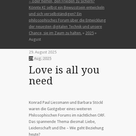
– oder helfen, den Frieden zu sichern?
Könnte KI selbst ein Bewusstsein entwickeln
und sich verselbständigen? Ein
philosophisches Forum über die Entwicklung
der neuesten digitalen Technik und unsere
Chance, sie im Zaum zu halten.
»
2025
»
August
29. August 2025
29
Aug.
2025
Love is all you
need
Konrad Paul Liessmann und Barbara Stöckl
waren die Gastgeber eines weiteren
Philosophischen Forums im nächtlichen ORF.
Das spannende Thema diesmal: Liebe,
Leidenschaft und Ehe – Wie geht Beziehung
heute?