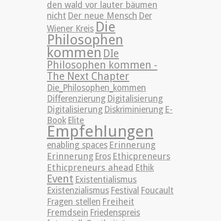
den wald vor lauter bäumen
nicht
Der neue Mensch
Der
Die
Wiener Kreis
Philosophen
kommen
DIe
Philosophen kommen -
The Next Chapter
Die_Philosophen_kommen
Differenzierung
Digitalisierung
Digitalisierung
Diskriminierung
E-
Book
Elite
Empfehlungen
Erinnerung
enabling spaces
Erinnerung
Ethicpreneurs
Eros
Ethicpreneurs ahead
Ethik
Event
Existentialismus
Existenzialismus
Festival
Foucault
Freiheit
Fragen stellen
Fremdsein
Friedenspreis