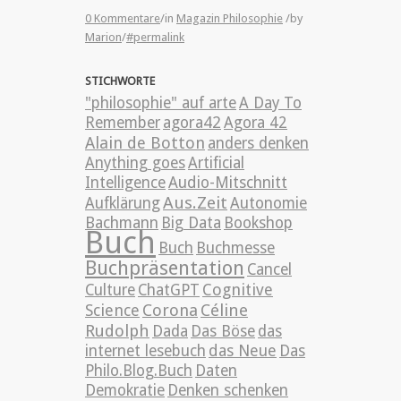
0 Kommentare
/
in
Magazin Philosophie
/
by
Marion
/
#permalink
STICHWORTE
"philosophie" auf arte
A Day To
Remember
agora42
Agora 42
Alain de Botton
anders denken
Anything goes
Artificial
Intelligence
Audio-Mitschnitt
Aus.Zeit
Aufklärung
Autonomie
Bachmann
Big Data
Bookshop
Buch
Buch
Buchmesse
Buchpräsentation
Cancel
Cognitive
Culture
ChatGPT
Science
Corona
Céline
Rudolph
Dada
Das Böse
das
internet lesebuch
das Neue
Das
Philo.Blog.Buch
Daten
Demokratie
Denken schenken