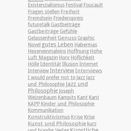
Existenzialismus
Festival
Foucault
Freiheit
Fragen stellen
Fremdsein
Friedenspreis
futuretalk
Gastbeiträge
Gastbeiträge
Gefühle
Genuss
Gelassenheit
Graphic
gutes Leben
Novel
Habermas
Hexeneinmaleins
Hoffnung
Hohe
Luft Magazin
Horx
Höflichkeit
Hölle
Identität
Illusion
Internet
Interview
Interviews
Interview
Jazz
I would prefer not to
Jazz
Jazz und
und Philosophie
Philosophie
Joseph
Weizenbaum
Kampits
Kant
Kant
KAPP
Kinder und Philosophie
Kommunikation
Konstruktivismus
Krise
Krise
Kunst und Philosophie
kurz
Künstliche
und bündig Verlag