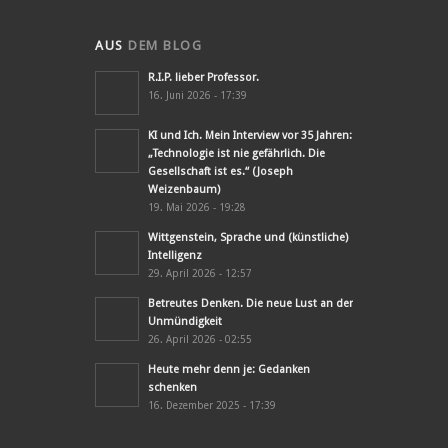
AUS
DEM BLOG
R.I.P. lieber Professor.
16. Juni 2026 - 17:39
KI und Ich. Mein Interview vor 35 Jahren:
„Technologie ist nie gefährlich. Die
Gesellschaft ist es.“ (Joseph
Weizenbaum)
19. Mai 2026 - 19:28
Wittgenstein, Sprache und (künstliche)
Intelligenz
29. April 2026 - 12:57
Betreutes Denken. Die neue Lust an der
Unmündigkeit
26. April 2026 - 02:55
Heute mehr denn je: Gedanken
schenken
16. Dezember 2025 - 17:39