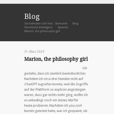
Blog
Sie befinden sich hier:
Startseite
Blog
»
»
Künstliche Intelligenz
Sprache
»
»
Marion, the philosophy girl
31. März 2023
Marion, the philosophy girl
Ich
gestehe, dass ich ziemlich beeindruckt bin:
Nachdem ich circa drei Stunden nicht auf
ChatGPT
zugreifen konnte, weil die Zugriffe
auf der Plattform so explosiv angestiegen
waren, dass gar nichts mehr ging, wollte ich
es unbedingt
noch ein letztes Mal
für
heute probieren. Nachdem ich
you.com
bereits getestet hatte, war ich gespannt, ob