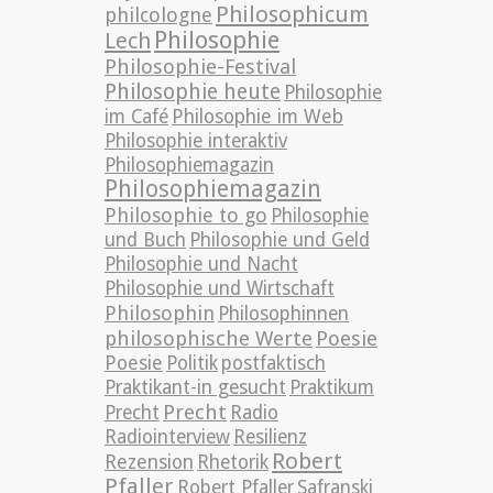
Philosophicum
philcologne
Philosophie
Lech
Philosophie-Festival
Philosophie heute
Philosophie
im Café
Philosophie im Web
Philosophie interaktiv
Philosophiemagazin
Philosophiemagazin
Philosophie to go
Philosophie
und Buch
Philosophie und Geld
Philosophie und Nacht
Philosophie und Wirtschaft
Philosophin
Philosophinnen
philosophische Werte
Poesie
Poesie
Politik
postfaktisch
Praktikant-in gesucht
Praktikum
Precht
Precht
Radio
Radiointerview
Resilienz
Robert
Rezension
Rhetorik
Pfaller
Robert Pfaller
Safranski