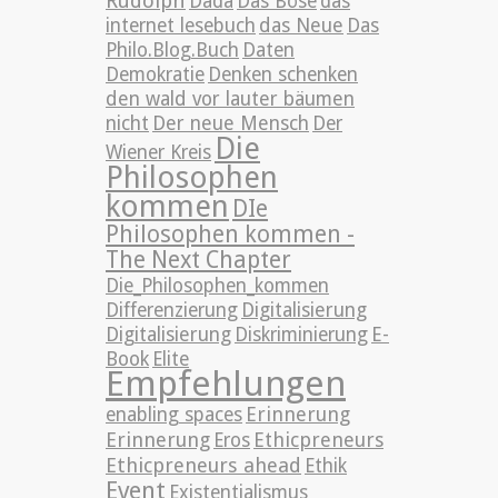
Rudolph
Dada
Das Böse
das
internet lesebuch
das Neue
Das
Philo.Blog.Buch
Daten
Demokratie
Denken schenken
den wald vor lauter bäumen
nicht
Der neue Mensch
Der
Die
Wiener Kreis
Philosophen
kommen
DIe
Philosophen kommen -
The Next Chapter
Die_Philosophen_kommen
Differenzierung
Digitalisierung
Digitalisierung
Diskriminierung
E-
Book
Elite
Empfehlungen
Erinnerung
enabling spaces
Erinnerung
Ethicpreneurs
Eros
Ethicpreneurs ahead
Ethik
Event
Existentialismus