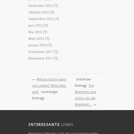
(1)
Dezember 2012
(3)
Oktober 2012
(1)
September 2012
(1)
Juni 2012
(1)
Mai 2012
(1)
März 2012
(1)
Januar 2012
(1)
Dezember 2011
(1)
November 2011
←
Welche Vision kann
(nächster
uns retten? Wird alles
Eintrag)
Die
gut?
(vorheriger
Wahrheit und
Eintrag)
nichts als die
Wahrheit…
→
INTERESSANTE
LINKS
Nebenan befinden sich ein paar interessante