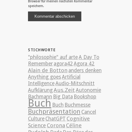
Browser für meinen nächsten Kommentar
speichern.
STICHWORTE
"philosophie" auf arte
A Day To
Remember
agora42
Agora 42
Alain de Botton
anders denken
Anything goes
Artificial
Intelligence
Audio-Mitschnitt
Aus.Zeit
Aufklärung
Autonomie
Bachmann
Big Data
Bookshop
Buch
Buch
Buchmesse
Buchpräsentation
Cancel
Cognitive
Culture
ChatGPT
Science
Corona
Céline