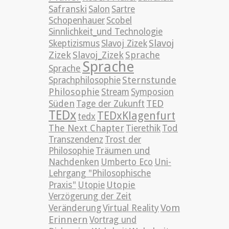
Safranski
Salon
Sartre
Schopenhauer
Scobel
Sinnlichkeit_und Technologie
Slavoj
Skeptizismus
Slavoj Zizek
Zizek
Slavoj_Zizek
Sprache
Sprache
Sprache
Sternstunde
Sprachphilosophie
Philosophie
Stream
Symposion
TED
Süden
Tage der Zukunft
TEDx
TEDxKlagenfurt
tedx
The Next Chapter
Tierethik
Tod
Transzendenz
Trost der
Philosophie
Träumen und
Nachdenken
Umberto Eco
Uni-
Lehrgang "Philosophische
Utopie
Praxis"
Utopie
Verzögerung der Zeit
Vom
Veränderung
Virtual Reality
Erinnern
Vortrag und