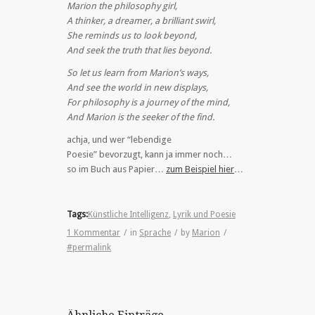
Marion the philosophy girl,
A thinker, a dreamer, a brilliant swirl,
She reminds us to look beyond,
And seek the truth that lies beyond.
So let us learn from Marion’s ways,
And see the world in new displays,
For philosophy is a journey of the mind,
And Marion is the seeker of the find.
achja, und wer “lebendige
Poesie” bevorzugt, kann ja immer noch…
so im Buch aus Papier…
zum Beispiel hier
…
Tags:
Künstliche Intelligenz
,
Lyrik und Poesie
1 Kommentar
/
in
Sprache
/
by
Marion
/
#permalink