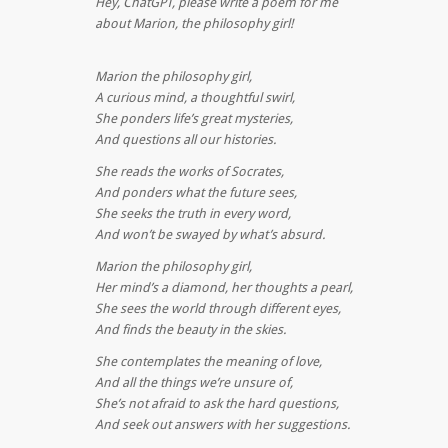
Hey, ChatGPT, please write a poem for me
about Marion, the philosophy girl!
Marion the philosophy girl,
A curious mind, a thoughtful swirl,
She ponders life’s great mysteries,
And questions all our histories.
She reads the works of Socrates,
And ponders what the future sees,
She seeks the truth in every word,
And won’t be swayed by what’s absurd.
Marion the philosophy girl,
Her mind’s a diamond, her thoughts a pearl,
She sees the world through different eyes,
And finds the beauty in the skies.
She contemplates the meaning of love,
And all the things we’re unsure of,
She’s not afraid to ask the hard questions,
And seek out answers with her suggestions.