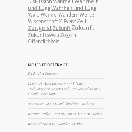
Wahrheit
Diskussion
Wahrheit
und Lüge
Wahrheit und Lüge
Wald
Wandel
Wandern
Werte
Zeit
Wissenschaft
X-Event
Zeitgeist
Zukunft
Zukunft
Zukunftsweb
Zögern
Öffentlichkeit
NEUESTE
BEITRÄGE
R.I.P. lieber Professor.
KI und Ich. Mein Interview vor 35 Jahren:
„Technologie ist nie gefährlich. Die Gesellschaft ist es.“
(Joseph Weizenbaum)
Wittgenstein, Sprache und (künstliche) Intelligenz
Betreutes Denken. Die neue Lust an der Unmündigkeit
Heute mehr denn je: Gedanken schenken