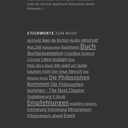
Links für Sie! Viel Spaß beim Betrachten dieser
Webseite :)
STICHWORTE
ZUM BUCH
agora42
Alain de Botton
Audio-Mitschnitt
Buch
Aus.Zeit
Bachmann
Autonomie
Buchpräsentation
Cognitive Science
Corona
Céline Rudolph
Das
den wald vor lauter
Philo.Blog.Buch
bäumen nicht
Der neue Mensch
Der
Die Philosophen
Wiener Kreis
kommen
DIe Philosophen
kommen - The Next Chapter
Digitalisierung
E-Book
Empfehlungen
enabling spaces
Erinnerung
Erinnerung
Ethicpreneurs
Event
Ethicpreneurs ahead