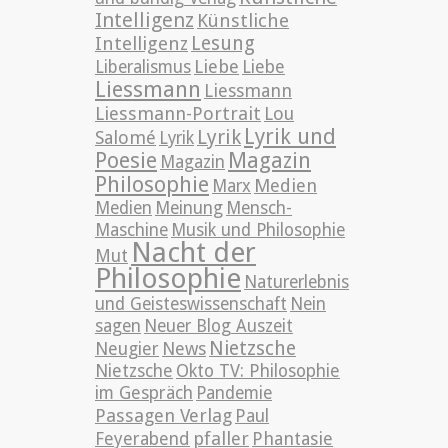
Intelligenz
Künstliche
Lesung
Intelligenz
Liebe
Liberalismus
Liebe
Liessmann
Liessmann
Liessmann-Portrait
Lou
Lyrik und
Lyrik
Salomé
Lyrik
Poesie
Magazin
Magazin
Philosophie
Medien
Marx
Medien
Meinung
Mensch-
Maschine
Musik und Philosophie
Nacht der
Mut
Philosophie
Naturerlebnis
und Geisteswissenschaft
Nein
sagen
Neuer Blog Auszeit
Nietzsche
News
Neugier
Nietzsche
Okto TV: Philosophie
im Gespräch
Pandemie
Passagen Verlag
Paul
pfaller
Phantasie
Feyerabend