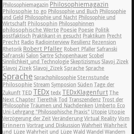
Philosophiemagazin
Philosophiemagazin
Philosophie to go
Philosophie und Buch
Philosophie
und Geld
Philosophie und Nacht
Philosophie und
Philosophin
Wirtschaft
Philosophinnen
philosophische Werte
Poesie
Poesie
Politik
postfaktisch
Praktikant-in gesucht
Praktikum
Precht
Precht
Radio
Radiointerview
Resilienz
Rezension
Robert Pfaller
Rhetorik
Robert Pfaller
Safranski
Safranski
Salon
Sartre
Schopenhauer
Scobel
Sinnlichkeit_und Technologie
Skeptizismus
Slavoj Zizek
Slavoj Zizek
Slavoj_Zizek
Sprache
Sprache
Sprache
Sternstunde
Sprachphilosophie
Philosophie
Süden
Stream
Symposion
Tage der
TEDx
TEDxKlagenfurt
TED
The
Zukunft
tedx
Next Chapter
Tierethik
Tod
Transzendenz
Trost der
Philosophie
Träumen und Nachdenken
Umberto Eco
Utopie
Uni-Lehrgang "Philosophische Praxis"
Utopie
Vom
Verzögerung der Zeit
Veränderung
Virtual Reality
Erinnern
Wahrheit
Vortrag und Diskussion
Wahrheit
und Lüge
Wahrheit und Lüge
Wald
Wandel
Wandern