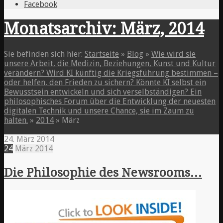
Facebook
Monatsarchiv: März, 2014
Sie befinden sich hier:
Startseite
»
Blog
»
Wie wird sie
unsere Arbeit, die Medizin, Beziehungen, Kunst und Kultur
verändern? Wird KI künftig die Kriegsführung bestimmen –
oder helfen, den Frieden zu sichern? Könnte KI selbst ein
Bewusstsein entwickeln und sich verselbständigen? Ein
philosophisches Forum über die Entwicklung der neuesten
digitalen Technik und unsere Chance, sie im Zaum zu
halten.
»
2014
»
März
24. März 2014
24
März
2014
Die Philosophie des Newsrooms…