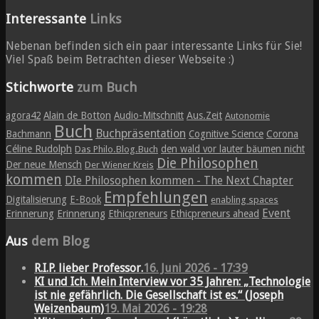
Interessante
Links
Nebenan befinden sich ein paar interessante Links für Sie!
Viel Spaß beim Betrachten dieser Webseite :)
Stichworte
zum Buch
agora42
Alain de Botton
Audio-Mitschnitt
Aus.Zeit
Autonomie
Buch
Buchpräsentation
Bachmann
Cognitive Science
Corona
Céline Rudolph
den wald vor lauter bäumen nicht
Das Philo.Blog.Buch
Die Philosophen
Der neue Mensch
Der Wiener Kreis
kommen
DIe Philosophen kommen - The Next Chapter
Empfehlungen
Digitalisierung
E-Book
enabling spaces
Event
Erinnerung
Erinnerung
Ethicpreneurs
Ethicpreneurs ahead
Aus
dem Blog
R.I.P. lieber Professor.
16. Juni 2026 - 17:39
KI und Ich. Mein Interview vor 35 Jahren: „Technologie
ist nie gefährlich. Die Gesellschaft ist es.“ (Joseph
Weizenbaum)
19. Mai 2026 - 19:28