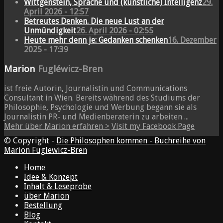
Wittgenstein, Sprache und (künstliche) Intelligenz
29.
April 2026 - 12:57
Betreutes Denken. Die neue Lust an der
Unmündigkeit
26. April 2026 - 02:55
Heute mehr denn je: Gedanken schenken
16. Dezember
2025 - 17:39
Marion
Fugléwicz-Bren
ist freie Autorin, Journalistin und Communications
Consultant in Wien. Bereits während des Studiums der
Philosophie, Psychologie und Werbung begann sie als
Journalistin PR- und Medienberaterin zu arbeiten ...
Mehr über Marion erfahren >
Visit my Facebook Page
© Copyright -
Die Philosophen kommen - Buchreihe von
Marion Fuglewicz-Bren
Home
Idee & Konzept
Inhalt & Leseprobe
über Marion
Bestellung
Blog