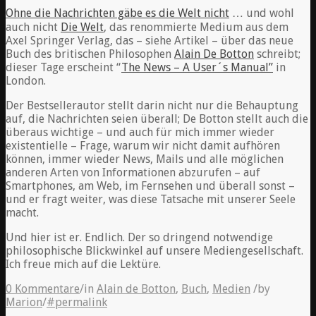
O
hne die Nachrichten gäbe es die Welt nicht
… und wohl
auch nicht
Die Welt
, das renommierte Medium aus dem
Axel Springer Verlag, das – siehe Artikel – über das neue
Buch des britischen Philosophen
Alain De Botton
schreibt;
dieser Tage erscheint “
The News – A User´s Manual”
in
London.
Der Bestsellerautor stellt darin nicht nur die Behauptung
auf, die Nachrichten seien überall; De Botton stellt auch die
überaus wichtige – und auch für mich immer wieder
existentielle – Frage, warum wir nicht damit aufhören
können, immer wieder News, Mails und alle möglichen
anderen Arten von Informationen abzurufen – auf
Smartphones, am Web, im Fernsehen und überall sonst –
und er fragt weiter, was diese Tatsache mit unserer Seele
macht.
Und hier ist er. Endlich. Der so dringend notwendige
philosophische Blickwinkel auf unsere Mediengesellschaft.
Ich freue mich auf die Lektüre.
0 Kommentare
/
in
Alain de Botton
,
Buch
,
Medien
/
by
Marion
/
#permalink