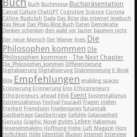
Buch
Buchpräsentation
Buch
Buchmesse
Cognitive Science
Corona
Cancel Culture
ChatGPT
Céline Rudolph
Dada
Das Böse
das internet lesebuch
das Neue
Das Philo.Blog.Buch
Daten
Demokratie
Denken schenken
den wald vor lauter bäumen nicht
Die
Der neue Mensch
Der Wiener Kreis
Philosophen kommen
DIe
Philosophen kommen - The Next Chapter
Die_Philosophen_kommen
Differenzierung
Digitalisierung
Digitalisierung
Diskriminierung
E-Book
Empfehlungen
Elite
enabling spaces
Erinnerung
Erinnerung
Ethicpreneurs
Eros
Event
Ethicpreneurs ahead
Ethik
Existentialismus
Existenzialismus
Festival
Foucault
Fragen stellen
Freiheit
Fremdsein
Friedenspreis
futuretalk
Gastbeiträge
Gastbeiträge
Gefühle
Gelassenheit
Genuss
gutes Leben
Graphic Novel
Habermas
Hexeneinmaleins
Hoffnung
Hohe Luft Magazin
Horx
Höflichkeit
Hölle
Identität
Illusion
Internet
Interview