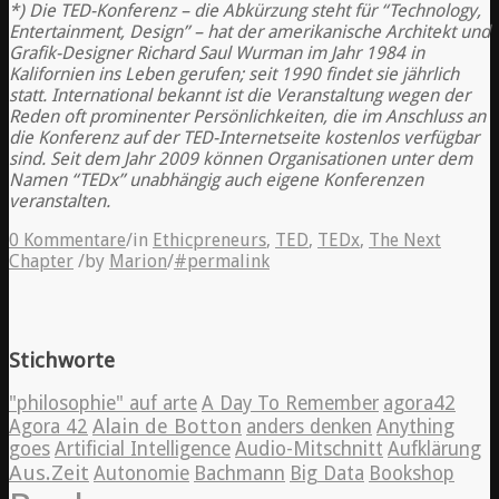
*
) Die TED-Konferenz – die Abkürzung steht für “Technology,
Entertainment, Design” – hat der amerikanische Architekt und
Grafik-Designer Richard Saul Wurman im Jahr 1984 in
Kalifornien ins Leben gerufen; seit 1990 findet sie jährlich
statt. International bekannt ist die Veranstaltung wegen der
Reden oft prominenter Persönlichkeiten, die im Anschluss an
die Konferenz auf der TED-Internetseite kostenlos verfügbar
sind. Seit dem Jahr 2009 können Organisationen unter dem
Namen “TEDx” unabhängig auch eigene Konferenzen
veranstalten.
0 Kommentare
/
in
Ethicpreneurs
,
TED
,
TEDx
,
The Next
Chapter
/
by
Marion
/
#permalink
Stichworte
"philosophie" auf arte
A Day To Remember
agora42
Alain de Botton
Agora 42
anders denken
Anything
goes
Artificial Intelligence
Audio-Mitschnitt
Aufklärung
Aus.Zeit
Autonomie
Bachmann
Big Data
Bookshop