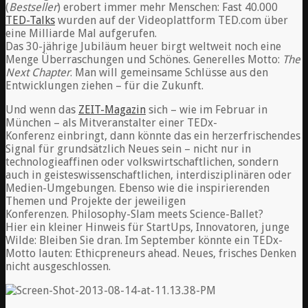
(
Bestseller
) erobert immer mehr Menschen: Fast 40.000
TED-Talks
wurden auf der Videoplattform TED.com über
eine Milliarde Mal aufgerufen.
Das 30-jährige Jubiläum heuer birgt weltweit noch eine
Menge Überraschungen und Schönes. Generelles Motto:
The
Next Chapter
. Man will gemeinsame Schlüsse aus den
Entwicklungen ziehen – für die Zukunft.
Und wenn das
ZEIT-Magazin
sich – wie im Februar in
München – als Mitveranstalter einer TEDx-
Konferenz einbringt, dann könnte das ein herzerfrischendes
Signal für grundsätzlich Neues sein – nicht nur in
technologieaffinen oder volkswirtschaftlichen, sondern
auch in geisteswissenschaftlichen, interdisziplinären oder
Medien-Umgebungen. Ebenso wie die inspirierenden
Themen und Projekte der jeweiligen
Konferenzen. Philosophy-Slam meets Science-Ballet?
Hier ein kleiner Hinweis für StartUps, Innovatoren, junge
Wilde: Bleiben Sie dran. Im September könnte ein TEDx-
Motto lauten: Ethicpreneurs ahead. Neues, frisches Denken
nicht ausgeschlossen.