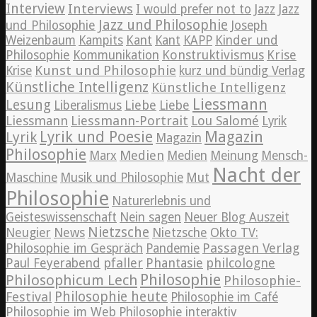
Interview
Interviews
Jazz
I would prefer not to
Jazz
Jazz und Philosophie
und Philosophie
Joseph
Weizenbaum
Kampits
Kant
Kant
KAPP
Kinder und
Konstruktivismus
Krise
Philosophie
Kommunikation
Kunst und Philosophie
Krise
kurz und bündig Verlag
Künstliche Intelligenz
Künstliche Intelligenz
Liessmann
Lesung
Liebe
Liberalismus
Liebe
Liessmann
Liessmann-Portrait
Lou Salomé
Lyrik
Lyrik und Poesie
Magazin
Lyrik
Magazin
Philosophie
Medien
Marx
Medien
Meinung
Mensch-
Nacht der
Maschine
Musik und Philosophie
Mut
Philosophie
Naturerlebnis und
Geisteswissenschaft
Nein sagen
Neuer Blog Auszeit
Nietzsche
News
Neugier
Nietzsche
Okto TV:
Passagen Verlag
Philosophie im Gespräch
Pandemie
pfaller
Phantasie
philcologne
Paul Feyerabend
Philosophie
Philosophicum Lech
Philosophie-
Philosophie heute
Festival
Philosophie im Café
Philosophie im Web
Philosophie interaktiv