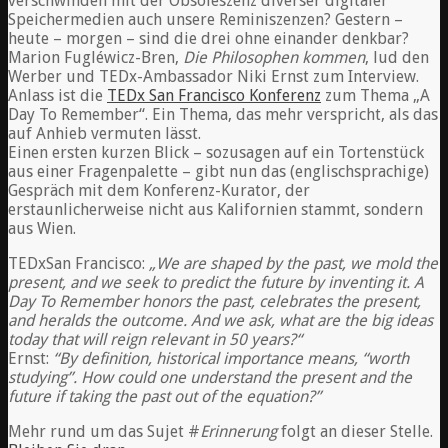
verschwinden mit der Obsoleszenz diverser digitaler
Speichermedien auch unsere Reminiszenzen? Gestern –
heute – morgen – sind die drei ohne einander denkbar?
Marion Fugléwicz-Bren,
Die Philosophen kommen
, lud den
Werber und TEDx-Ambassador Niki Ernst zum Interview.
Anlass ist die
TEDx San Francisco Konferenz
zum Thema „A
Day To Remember“. Ein Thema, das mehr verspricht, als das
auf Anhieb vermuten lässt.
Einen ersten kurzen Blick – sozusagen auf ein Tortenstück
aus einer Fragenpalette – gibt nun das (englischsprachige)
Gespräch mit dem Konferenz-Kurator, der
erstaunlicherweise nicht aus Kalifornien stammt, sondern
aus Wien.
TEDxSan Francisco:
„We are shaped by the past, we mold the
present, and we seek to predict the future by inventing it. A
Day To Remember honors the past, celebrates the present,
and heralds the outcome. And we ask, what are the big ideas
today that will reign relevant in 50 years?“
Ernst:
“By definition, historical importance means, “worth
studying”. How could one understand the present and the
future if taking the past out of the equation?”
Mehr rund um das Sujet #
Erinnerung
folgt an dieser Stelle.