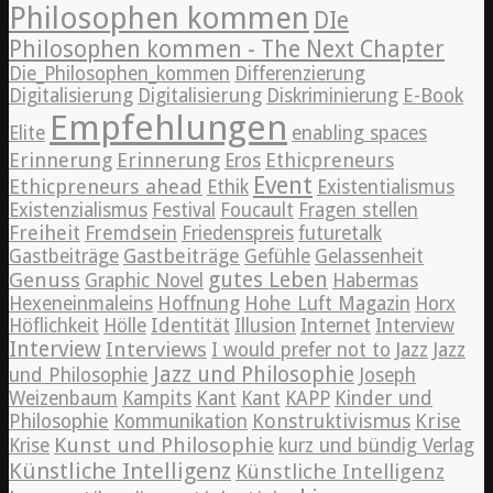
Philosophen kommen
DIe
Philosophen kommen - The Next Chapter
Die_Philosophen_kommen
Differenzierung
Digitalisierung
Digitalisierung
Diskriminierung
E-Book
Empfehlungen
Elite
enabling spaces
Erinnerung
Erinnerung
Ethicpreneurs
Eros
Event
Ethicpreneurs ahead
Ethik
Existentialismus
Existenzialismus
Festival
Foucault
Fragen stellen
Freiheit
Fremdsein
Friedenspreis
futuretalk
Gastbeiträge
Gastbeiträge
Gefühle
Gelassenheit
Genuss
gutes Leben
Graphic Novel
Habermas
Hexeneinmaleins
Hoffnung
Hohe Luft Magazin
Horx
Höflichkeit
Hölle
Identität
Illusion
Internet
Interview
Interview
Interviews
Jazz
I would prefer not to
Jazz
Jazz und Philosophie
und Philosophie
Joseph
Weizenbaum
Kampits
Kant
Kant
KAPP
Kinder und
Konstruktivismus
Krise
Philosophie
Kommunikation
Kunst und Philosophie
Krise
kurz und bündig Verlag
Künstliche Intelligenz
Künstliche Intelligenz