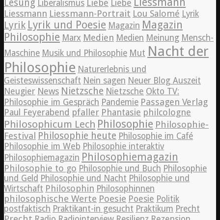
Liessmann
Lesung
Liebe
Liberalismus
Liebe
Liessmann
Liessmann-Portrait
Lou Salomé
Lyrik
Lyrik und Poesie
Magazin
Lyrik
Magazin
Philosophie
Medien
Marx
Medien
Meinung
Mensch-
Nacht der
Maschine
Musik und Philosophie
Mut
Philosophie
Naturerlebnis und
Geisteswissenschaft
Nein sagen
Neuer Blog Auszeit
Nietzsche
News
Neugier
Nietzsche
Okto TV:
Passagen Verlag
Philosophie im Gespräch
Pandemie
pfaller
Phantasie
philcologne
Paul Feyerabend
Philosophie
Philosophicum Lech
Philosophie-
Philosophie heute
Festival
Philosophie im Café
Philosophie im Web
Philosophie interaktiv
Philosophiemagazin
Philosophiemagazin
Philosophie to go
Philosophie und Buch
Philosophie
und Geld
Philosophie und Nacht
Philosophie und
Philosophin
Wirtschaft
Philosophinnen
philosophische Werte
Poesie
Poesie
Politik
postfaktisch
Praktikant-in gesucht
Praktikum
Precht
Precht
Radio
Radiointerview
Resilienz
Rezension