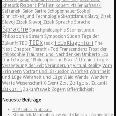
Robert Pfaller
Rhetorik
Robert Pfaller
Safranski
Safranski
Salon
Sartre
Schopenhauer
Scobel
Sinnlichkeit_und Technologie
Skeptizismus
Slavoj Zizek
Slavoj Zizek
Slavoj_Zizek
Sprache
Sprache
Sprache
Sternstunde
Sprachphilosophie
Philosophie
Süden
Stream
Symposion
Tage der
TEDx
TEDxKlagenfurt
TED
The
Zukunft
tedx
Next Chapter
Tierethik
Tod
Transzendenz
Trost der
Philosophie
Träumen und Nachdenken
Umberto Eco
Utopie
Uni-Lehrgang "Philosophische Praxis"
Utopie
Vom
Verzögerung der Zeit
Veränderung
Virtual Reality
Erinnern
Wahrheit
Vortrag und Diskussion
Wahrheit
und Lüge
Wahrheit und Lüge
Wald
Wandel
Wandern
Zeitgeist
Zeit
Werte
Wissenschaft
X-Event
Zukunft
Zukunft
Zukunftsweb
Zögern
Öffentlichkeit
Neueste
Beiträge
R.I.P. lieber Professor.
KI und Ich. Mein Interview vor 35 Jahren: „Technologie