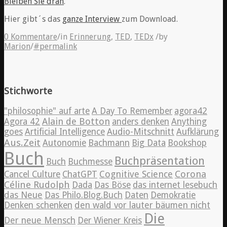
Bleiben Sie dran
.
Hier gibt´s das
ganze Interview
zum Download.
0 Kommentare
/
in
Erinnerung
,
TED
,
TEDx
/
by
Marion
/
#permalink
Stichworte
"philosophie" auf arte
A Day To Remember
agora42
Alain de Botton
Agora 42
anders denken
Anything
goes
Artificial Intelligence
Audio-Mitschnitt
Aufklärung
Aus.Zeit
Autonomie
Bachmann
Big Data
Bookshop
Buch
Buchpräsentation
Buch
Buchmesse
Cognitive Science
Corona
Cancel Culture
ChatGPT
Céline Rudolph
Dada
Das Böse
das internet lesebuch
das Neue
Das Philo.Blog.Buch
Daten
Demokratie
Denken schenken
den wald vor lauter bäumen nicht
Die
Der neue Mensch
Der Wiener Kreis