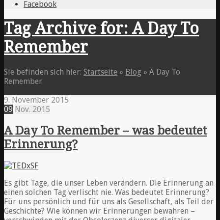
Facebook
Tag Archive for: A Day To
Remember
Sie befinden sich hier:
Startseite
»
Blog
»
A Day To
Remember
9. November 2015
09
Nov.
2015
A Day To Remember – was bedeutet
Erinnerung?
Es gibt Tage, die unser Leben verändern. Die Erinnerung an
einen solchen Tag verlischt nie. Was bedeutet Erinnerung?
Für uns persönlich und für uns als Gesellschaft, als Teil der
Geschichte? Wie können wir Erinnerungen bewahren –