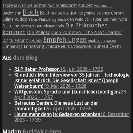
agora42
Alain de Botton
Audio-Mitschnitt
Aus.Zeit
Autonomie
Buch
Buchpräsentation
Bachmann
Cognitive Science
Corona
Céline Rudolph
den wald vor lauter bäumen nicht
Das Philo.Blog.Buch
Die Philosophen
Der neue Mensch
Der Wiener Kreis
kommen
DIe Philosophen kommen - The Next Chapter
Empfehlungen
Digitalisierung
E-Book
enabling spaces
Event
Erinnerung
Erinnerung
Ethicpreneurs
Ethicpreneurs ahead
Aus
dem Blog
R.I.P. lieber Professor.
16. Juni 2026 - 17:39
KI und Ich. Mein Interview vor 35 Jahren: „Technologie
ist nie gefährlich. Die Gesellschaft ist es.“ (Joseph
Weizenbaum)
19. Mai 2026 - 19:28
Wittgenstein, Sprache und (künstliche) Intelligenz
29.
April 2026 - 12:57
Betreutes Denken. Die neue Lust an der
Unmündigkeit
26. April 2026 - 02:55
Heute mehr denn je: Gedanken schenken
16. Dezember
2025 - 17:39
Marion
Fugléwicz-Bren