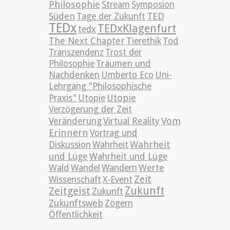
Philosophie
Stream
Symposion
TED
Süden
Tage der Zukunft
TEDx
TEDxKlagenfurt
tedx
The Next Chapter
Tierethik
Tod
Transzendenz
Trost der
Philosophie
Träumen und
Nachdenken
Umberto Eco
Uni-
Lehrgang "Philosophische
Utopie
Praxis"
Utopie
Verzögerung der Zeit
Vom
Veränderung
Virtual Reality
Erinnern
Vortrag und
Wahrheit
Diskussion
Wahrheit
und Lüge
Wahrheit und Lüge
Wald
Wandel
Wandern
Werte
Zeit
Wissenschaft
X-Event
Zeitgeist
Zukunft
Zukunft
Zukunftsweb
Zögern
Öffentlichkeit