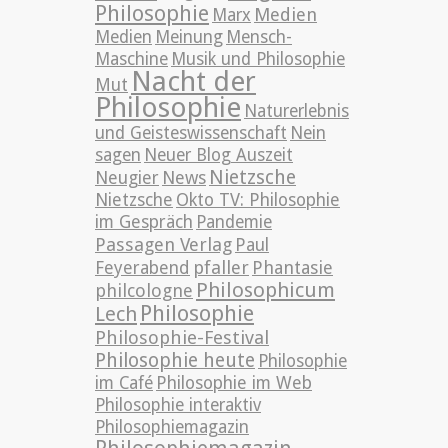
Philosophie
Medien
Marx
Medien
Meinung
Mensch-
Maschine
Musik und Philosophie
Nacht der
Mut
Philosophie
Naturerlebnis
und Geisteswissenschaft
Nein
sagen
Neuer Blog Auszeit
Nietzsche
News
Neugier
Nietzsche
Okto TV: Philosophie
im Gespräch
Pandemie
Passagen Verlag
Paul
pfaller
Phantasie
Feyerabend
Philosophicum
philcologne
Philosophie
Lech
Philosophie-Festival
Philosophie heute
Philosophie
im Café
Philosophie im Web
Philosophie interaktiv
Philosophiemagazin