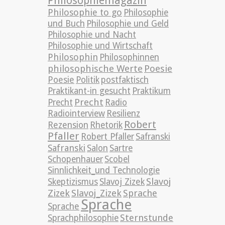
Philosophiemagazin
Philosophie to go
Philosophie
und Buch
Philosophie und Geld
Philosophie und Nacht
Philosophie und Wirtschaft
Philosophin
Philosophinnen
philosophische Werte
Poesie
Poesie
Politik
postfaktisch
Praktikant-in gesucht
Praktikum
Precht
Precht
Radio
Radiointerview
Resilienz
Robert
Rezension
Rhetorik
Pfaller
Robert Pfaller
Safranski
Safranski
Salon
Sartre
Schopenhauer
Scobel
Sinnlichkeit_und Technologie
Slavoj
Skeptizismus
Slavoj Zizek
Zizek
Slavoj_Zizek
Sprache
Sprache
Sprache
Sternstunde
Sprachphilosophie