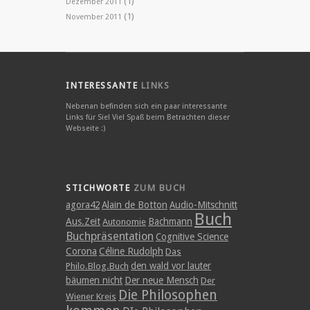
(1)
Dezember 2011
(1)
November 2011
INTERESSANTE
LINKS
Nebenan befinden sich ein paar interessante
Links für Sie! Viel Spaß beim Betrachten dieser
Webseite :)
STICHWORTE
ZUM BUCH
agora42
Alain de Botton
Audio-Mitschnitt
Buch
Aus.Zeit
Bachmann
Autonomie
Buchpräsentation
Cognitive Science
Corona
Céline Rudolph
Das
den wald vor lauter
Philo.Blog.Buch
bäumen nicht
Der neue Mensch
Der
Die Philosophen
Wiener Kreis