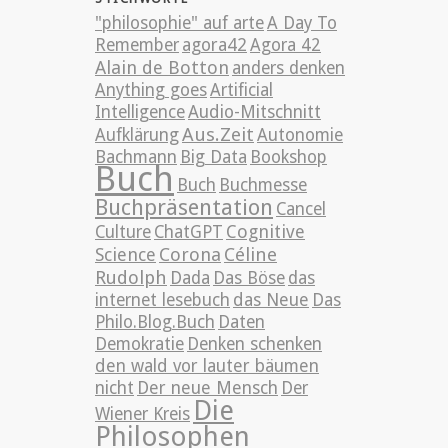
"philosophie" auf arte
A Day To
Remember
agora42
Agora 42
Alain de Botton
anders denken
Anything goes
Artificial
Intelligence
Audio-Mitschnitt
Aus.Zeit
Aufklärung
Autonomie
Bachmann
Big Data
Bookshop
Buch
Buch
Buchmesse
Buchpräsentation
Cancel
Cognitive
Culture
ChatGPT
Science
Corona
Céline
Rudolph
Dada
Das Böse
das
internet lesebuch
das Neue
Das
Philo.Blog.Buch
Daten
Demokratie
Denken schenken
den wald vor lauter bäumen
nicht
Der neue Mensch
Der
Die
Wiener Kreis
Philosophen