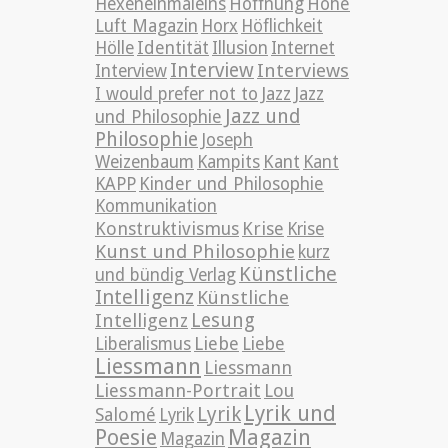
Hexeneinmaleins
Hoffnung
Hohe
Luft Magazin
Horx
Höflichkeit
Hölle
Identität
Illusion
Internet
Interview
Interviews
Interview
Jazz
I would prefer not to
Jazz
Jazz und
und Philosophie
Philosophie
Joseph
Weizenbaum
Kampits
Kant
Kant
KAPP
Kinder und Philosophie
Kommunikation
Konstruktivismus
Krise
Krise
Kunst und Philosophie
kurz
Künstliche
und bündig Verlag
Intelligenz
Künstliche
Lesung
Intelligenz
Liebe
Liberalismus
Liebe
Liessmann
Liessmann
Liessmann-Portrait
Lou
Lyrik und
Lyrik
Salomé
Lyrik
Poesie
Magazin
Magazin