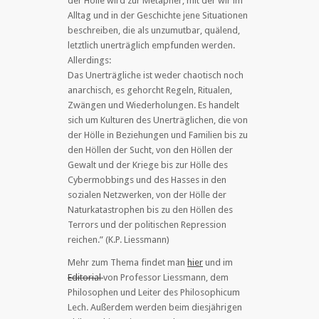
der Hölle wird zur Metapher, mit der wir im
Alltag und in der Geschichte jene Situationen
beschreiben, die als unzumutbar, quälend,
letztlich unerträglich empfunden werden.
Allerdings:
Das Unerträgliche ist weder chaotisch noch
anarchisch, es gehorcht Regeln, Ritualen,
Zwängen und Wiederholungen. Es handelt
sich um Kulturen des Unerträglichen, die von
der Hölle in Beziehungen und Familien bis zu
den Höllen der Sucht, von den Höllen der
Gewalt und der Kriege bis zur Hölle des
Cybermobbings und des Hasses in den
sozialen Netzwerken, von der Hölle der
Naturkatastrophen bis zu den Höllen des
Terrors und der politischen Repression
reichen.” (K.P. Liessmann)
Mehr zum Thema findet man
hier
und im
Editorial
von Professor Liessmann, dem
Philosophen und Leiter des Philosophicum
Lech. Außerdem werden beim diesjährigen