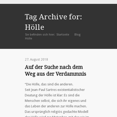
Tag Archive for:
Hölle
Sie befinden sich hier:
Startseite
Blog
»
»
Hölle
27. August 2018
Auf der Suche nach dem
Weg aus der Verdammnis
“Die Hölle, das sind die anderen.
Seit Jean-Paul Sartres existentialistischer
Deutung der Hölle ist klar: Es sind die
Menschen selbst, die sich ihr eigenes und
das Leben der anderen zur Hölle machen.
Das ursprünglich religiös gedachte Modell