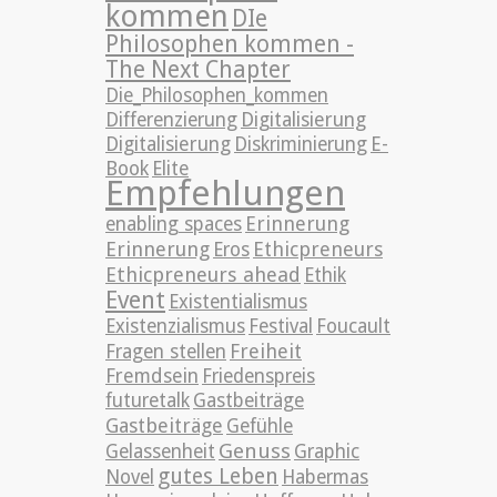
kommen
DIe
Philosophen kommen -
The Next Chapter
Die_Philosophen_kommen
Differenzierung
Digitalisierung
Digitalisierung
Diskriminierung
E-
Book
Elite
Empfehlungen
Erinnerung
enabling spaces
Erinnerung
Ethicpreneurs
Eros
Ethicpreneurs ahead
Ethik
Event
Existentialismus
Existenzialismus
Festival
Foucault
Freiheit
Fragen stellen
Fremdsein
Friedenspreis
futuretalk
Gastbeiträge
Gastbeiträge
Gefühle
Genuss
Gelassenheit
Graphic
gutes Leben
Novel
Habermas