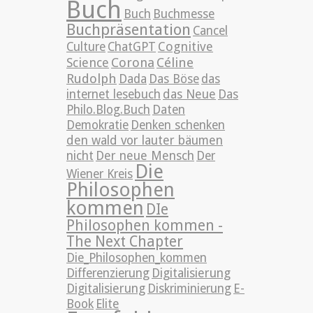
Buch
Buch
Buchmesse
Buchpräsentation
Cancel
Cognitive
Culture
ChatGPT
Science
Corona
Céline
Rudolph
Dada
Das Böse
das
internet lesebuch
das Neue
Das
Philo.Blog.Buch
Daten
Demokratie
Denken schenken
den wald vor lauter bäumen
nicht
Der neue Mensch
Der
Die
Wiener Kreis
Philosophen
kommen
DIe
Philosophen kommen -
The Next Chapter
Die_Philosophen_kommen
Differenzierung
Digitalisierung
Digitalisierung
Diskriminierung
E-
Book
Elite