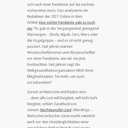
sich nach einer Pandemie auf die nächste
vorbereiten muss. Das analysierte ein
Redakteur der ZEIT Online in dem
Artikel:
Eine solche Pandemie gab es noch
nie
: “Es gab in der Vergangenheit genügend
Warnungen – Ebola, Nipah, Sars, Mers oder
die Vogelgrippe – und es ist nicht genug
passiert. Seit Jahren warnen
Wissenschaftlerinnen und Wissenschaftler
vor einer Pandemie, wie wir sie jetzt
beobachten. Seit Jahren sagt die
Weltgesundheitsorganisation WHO ihren
Mitgliedstaaten: Tut mehr, um euch
vorzubereiten!”
Zurück zu Nietzsche und Radius eins:
…denn alle Lust will Ewigkeit, will tiefe tiefe
Ewigkeit, erklärt Zarathustra in
seinem
Nachtwandler-Lied
. Allerdings…
Nietzsches kritischer Geist macht natürlich
auch vor den Unzulänglichkeiten einer
unperfekten Welt nicht Halt: Und ewige