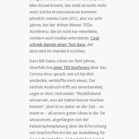
Mini-Eiszeit kommt, das Geld ist nichts mehr
wert: Solche Krisenszenarien kommen
plötzlich, meinte Casti 2012, also vor acht
Jahren, bei der dritten Wiener
TEDx-
Konferenz
, die ich nicht nur miterlebte,
sondern auch medial unterstützte.
Casti
schrieb damals einen Text dazu
, der
übersetzt im Standard erschien.
Dass Bill Gates schon vor fünf Jahren,
ebenfalls bei
einer TED Konferenz
über das
Corona Virus sprach, wie ich kürzlich
entdeckte, verblüffte mich etwas. Der
nächste Ausbruch trifft uns unvorbereitet,
sagte er dort. Und weiter: “Rückblickend
wissen wir, was wir hätten besser machen
können”. Jetzt ist es daher an der Zeit – so
meint er – all unsere guten Ideen in die Tat
umzusetzen, angefangen von der
Katastrophenplanung über die Erforschung
von Impfstoffen bis hin zur Ausbildung für