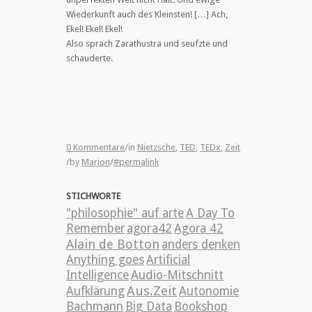
Wiederkunft auch des Kleinsten! […] Ach,
Ekel! Ekel! Ekel!
Also sprach Zarathustra und seufzte und
schauderte.
0 Kommentare
/
in
Nietzsche
,
TED
,
TEDx
,
Zeit
/
by
Marion
/
#permalink
STICHWORTE
"philosophie" auf arte
A Day To
Remember
agora42
Agora 42
Alain de Botton
anders denken
Anything goes
Artificial
Intelligence
Audio-Mitschnitt
Aus.Zeit
Aufklärung
Autonomie
Bachmann
Big Data
Bookshop