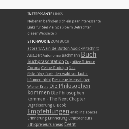
INTERESSANTE
LINKS
Nebenan befinden sich ein paar interessante
Links für Sie! Viel Spaß beim Betrachten
dieser Webseite :)
STICHWORTE
ZUM BUCH
agora42
Alain de Botton
Audio-Mitschnitt
Buch
Aus.Zeit
Bachmann
Autonomie
Buchpräsentation
Cognitive Science
Corona
Céline Rudolph
Das
den wald vor lauter
Philo.Blog.Buch
bäumen nicht
Der neue Mensch
Der
Die Philosophen
Wiener Kreis
kommen
DIe Philosophen
kommen - The Next Chapter
Digitalisierung
E-Book
Empfehlungen
enabling spaces
Erinnerung
Erinnerung
Ethicpreneurs
Event
Ethicpreneurs ahead