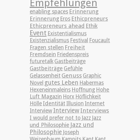
Empfehlungen
Erinnerung
enabling spaces
Erinnerung
Ethicpreneurs
Eros
Ethicpreneurs ahead
Ethik
Event
Existentialismus
Existenzialismus
Festival
Foucault
Freiheit
Fragen stellen
Fremdsein
Friedenspreis
futuretalk
Gastbeiträge
Gastbeiträge
Gefühle
Genuss
Gelassenheit
Graphic
gutes Leben
Novel
Habermas
Hexeneinmaleins
Hoffnung
Hohe
Luft Magazin
Horx
Höflichkeit
Hölle
Identität
Illusion
Internet
Interview
Interviews
Interview
Jazz
I would prefer not to
Jazz
Jazz und
und Philosophie
Philosophie
Joseph
Weizenbaum
Kampits
Kant
Kant