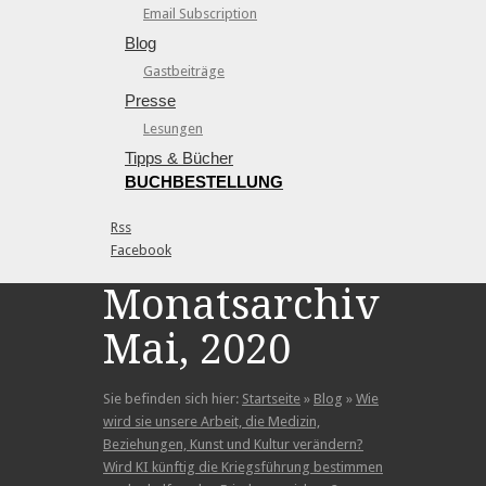
Email Subscription
Blog
Gastbeiträge
Presse
Lesungen
Tipps & Bücher
BUCHBESTELLUNG
Rss
Facebook
Monatsarchiv:
Mai, 2020
Sie befinden sich hier:
Startseite
»
Blog
»
Wie
wird sie unsere Arbeit, die Medizin,
Beziehungen, Kunst und Kultur verändern?
Wird KI künftig die Kriegsführung bestimmen