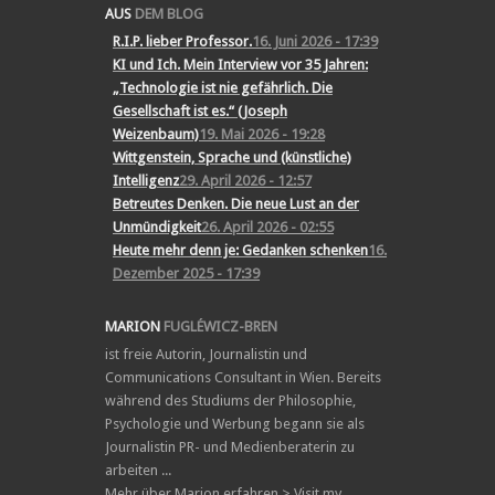
AUS
DEM BLOG
R.I.P. lieber Professor.
16. Juni 2026 - 17:39
KI und Ich. Mein Interview vor 35 Jahren:
„Technologie ist nie gefährlich. Die
Gesellschaft ist es.“ (Joseph
Weizenbaum)
19. Mai 2026 - 19:28
Wittgenstein, Sprache und (künstliche)
Intelligenz
29. April 2026 - 12:57
Betreutes Denken. Die neue Lust an der
Unmündigkeit
26. April 2026 - 02:55
Heute mehr denn je: Gedanken schenken
16.
Dezember 2025 - 17:39
MARION
FUGLÉWICZ-BREN
ist freie Autorin, Journalistin und
Communications Consultant in Wien. Bereits
während des Studiums der Philosophie,
Psychologie und Werbung begann sie als
Journalistin PR- und Medienberaterin zu
arbeiten ...
Mehr über Marion erfahren >
Visit my