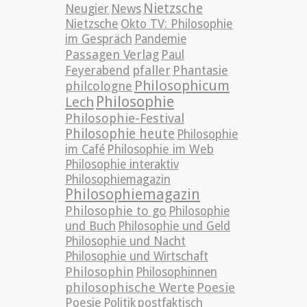
Nietzsche
News
Neugier
Nietzsche
Okto TV: Philosophie
im Gespräch
Pandemie
Passagen Verlag
Paul
pfaller
Phantasie
Feyerabend
Philosophicum
philcologne
Philosophie
Lech
Philosophie-Festival
Philosophie heute
Philosophie
im Café
Philosophie im Web
Philosophie interaktiv
Philosophiemagazin
Philosophiemagazin
Philosophie to go
Philosophie
und Buch
Philosophie und Geld
Philosophie und Nacht
Philosophie und Wirtschaft
Philosophin
Philosophinnen
philosophische Werte
Poesie
Poesie
Politik
postfaktisch