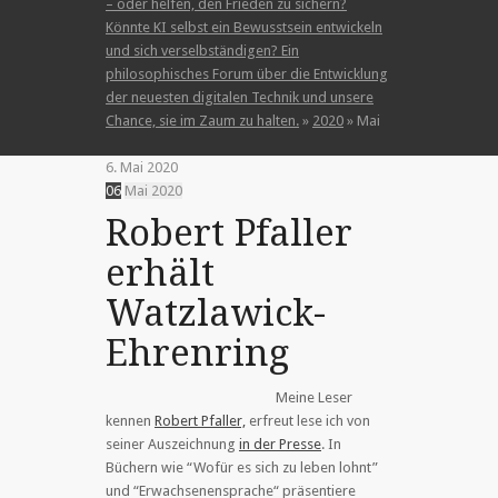
– oder helfen, den Frieden zu sichern?
Könnte KI selbst ein Bewusstsein entwickeln
und sich verselbständigen? Ein
philosophisches Forum über die Entwicklung
der neuesten digitalen Technik und unsere
Chance, sie im Zaum zu halten.
»
2020
»
Mai
6. Mai 2020
06
Mai
2020
Robert Pfaller
erhält
Watzlawick-
Ehrenring
Meine Leser
kennen
Robert Pfaller,
erfreut lese ich von
seiner Auszeichnung
in der Presse
. In
Büchern wie “Wofür es sich zu leben lohnt”
und “Erwachsenensprache“ präsentiere