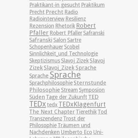
Praktikant-in gesucht
Praktikum
Precht
Precht
Radio
Radiointerview
Resilienz
Robert
Rezension
Rhetorik
Pfaller
Robert Pfaller
Safranski
Safranski
Salon
Sartre
Schopenhauer
Scobel
Sinnlichkeit_und Technologie
Slavoj
Skeptizismus
Slavoj Zizek
Zizek
Slavoj_Zizek
Sprache
Sprache
Sprache
Sternstunde
Sprachphilosophie
Philosophie
Stream
Symposion
TED
Süden
Tage der Zukunft
TEDx
TEDxKlagenfurt
tedx
The Next Chapter
Tierethik
Tod
Transzendenz
Trost der
Philosophie
Träumen und
Nachdenken
Umberto Eco
Uni-