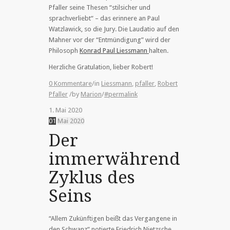
Pfaller seine Thesen “stilsicher und
sprachverliebt“ – das erinnere an Paul
Watzlawick, so die Jury. Die Laudatio auf den
Mahner vor der “Entmündigung” wird der
Philosoph
Konrad Paul Liessmann
halten.
Herzliche Gratulation, lieber Robert!
0 Kommentare
/
in
Liessmann
,
pfaller
,
Robert
Pfaller
/
by
Marion
/
#permalink
1. Mai 2020
01
Mai
2020
Der
immerwährende
Zyklus des
Seins
“Allem Zukünftigen beißt das Vergangene in
den Schwanz“ notierte Friedrich Nietzsche