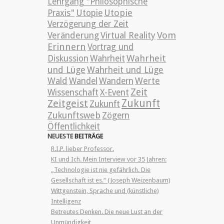
Lehrgang "Philosophische
Utopie
Praxis"
Utopie
Verzögerung der Zeit
Vom
Veränderung
Virtual Reality
Erinnern
Vortrag und
Wahrheit
Diskussion
Wahrheit
und Lüge
Wahrheit und Lüge
Wald
Wandel
Wandern
Werte
Zeit
Wissenschaft
X-Event
Zeitgeist
Zukunft
Zukunft
Zukunftsweb
Zögern
Öffentlichkeit
NEUESTE
BEITRÄGE
R.I.P. lieber Professor.
KI und Ich. Mein Interview vor 35 Jahren:
„Technologie ist nie gefährlich. Die
Gesellschaft ist es.“ (Joseph Weizenbaum)
Wittgenstein, Sprache und (künstliche)
Intelligenz
Betreutes Denken. Die neue Lust an der
Unmündigkeit