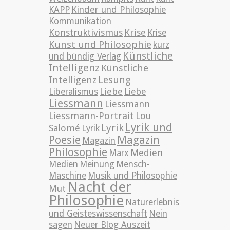
KAPP
Kinder und Philosophie
Kommunikation
Konstruktivismus
Krise
Krise
Kunst und Philosophie
kurz
Künstliche
und bündig Verlag
Intelligenz
Künstliche
Lesung
Intelligenz
Liebe
Liberalismus
Liebe
Liessmann
Liessmann
Liessmann-Portrait
Lou
Lyrik und
Lyrik
Salomé
Lyrik
Poesie
Magazin
Magazin
Philosophie
Medien
Marx
Medien
Meinung
Mensch-
Maschine
Musik und Philosophie
Nacht der
Mut
Philosophie
Naturerlebnis
und Geisteswissenschaft
Nein
sagen
Neuer Blog Auszeit