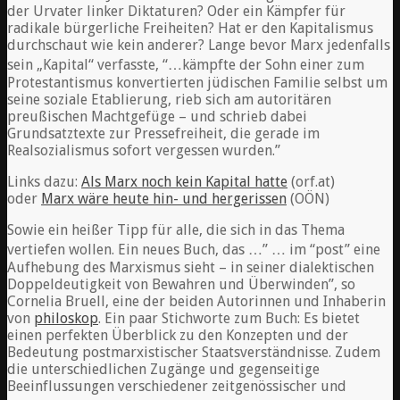
der Urvater linker Diktaturen? Oder ein Kämpfer für
radikale bürgerliche Freiheiten? Hat er den Kapitalismus
durchschaut wie kein anderer? Lange bevor Marx jedenfalls
sein „Kapital“ verfasste, “…kämpfte der Sohn einer zum
Protestantismus konvertierten jüdischen Familie selbst um
seine soziale Etablierung, rieb sich am autoritären
preußischen Machtgefüge – und schrieb dabei
Grundsatztexte zur Pressefreiheit, die gerade im
Realsozialismus sofort vergessen wurden.”
Links dazu:
Als Marx noch kein Kapital hatte
(orf.at)
oder
Marx wäre heute hin- und hergerissen
(OÖN)
Sowie ein heißer Tipp für alle, die sich in das Thema
vertiefen wollen. Ein neues Buch, das …” …
im “post” eine
Aufhebung des Marxismus sieht – in seiner dialektischen
Doppeldeutigkeit von Bewahren und Überwinden”, so
Cornelia Bruell, eine der beiden Autorinnen und Inhaberin
von
philoskop
. Ein paar Stichworte zum Buch: Es bietet
einen perfekten Überblick zu den Konzepten und der
Bedeutung postmarxistischer Staatsverständnisse. Zudem
die unterschiedlichen Zugänge und gegenseitige
Beeinflussungen verschiedener zeitgenössischer und