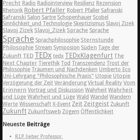
Precht
Radio
Radiointerview
Resilienz
Rezension
Robert Pfaller
Rhetorik
Robert Pfaller
Safranski
Safranski
Salon
Sartre
Schopenhauer
Scobel
Sinnlichkeit_und Technologie
Skeptizismus
Slavoj Zizek
Slavoj Zizek
Slavoj_Zizek
Sprache
Sprache
Sprache
Sternstunde
Sprachphilosophie
Philosophie
Süden
Stream
Symposion
Tage der
TEDx
TEDxKlagenfurt
TED
The
Zukunft
tedx
Next Chapter
Tierethik
Tod
Transzendenz
Trost der
Philosophie
Träumen und Nachdenken
Umberto Eco
Utopie
Uni-Lehrgang "Philosophische Praxis"
Utopie
Vom
Verzögerung der Zeit
Veränderung
Virtual Reality
Erinnern
Wahrheit
Vortrag und Diskussion
Wahrheit
und Lüge
Wahrheit und Lüge
Wald
Wandel
Wandern
Zeitgeist
Zeit
Werte
Wissenschaft
X-Event
Zukunft
Zukunft
Zukunftsweb
Zögern
Öffentlichkeit
Neueste
Beiträge
R.I.P. lieber Professor.