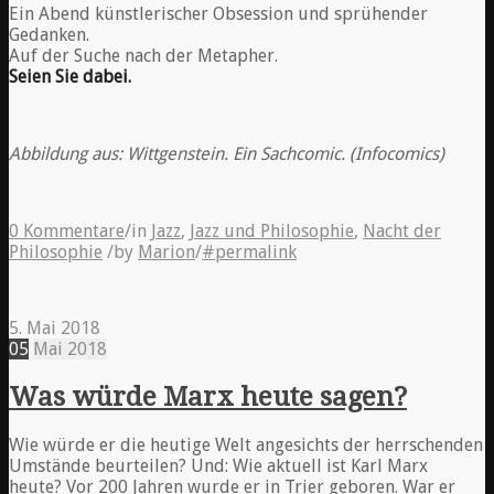
Ein Abend künstlerischer Obsession und sprühender
Gedanken.
Auf der Suche nach der Metapher.
Seien Sie dabei.
Abbildung aus: Wittgenstein. Ein Sachcomic. (Infocomics)
0 Kommentare
/
in
Jazz
,
Jazz und Philosophie
,
Nacht der
Philosophie
/
by
Marion
/
#permalink
5. Mai 2018
05
Mai
2018
Was würde Marx heute sagen?
Wie würde er die heutige Welt angesichts der herrschenden
Umstände beurteilen? Und: Wie aktuell ist Karl Marx
heute? Vor 200 Jahren wurde er in Trier geboren. War er