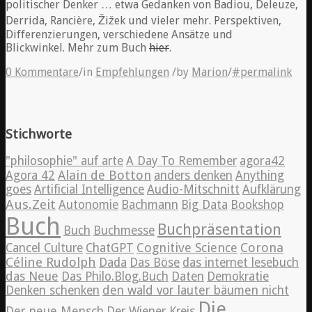
politischer Denker … etwa Gedanken von Badiou, Deleuze,
Derrida, Rancière, Žižek und vieler mehr. Perspektiven,
Differenzierungen, verschiedene Ansätze und
Blickwinkel. Mehr zum Buch
hier
.
0 Kommentare
/
in
Empfehlungen
/
by
Marion
/
#permalink
Stichworte
"philosophie" auf arte
A Day To Remember
agora42
Alain de Botton
Agora 42
anders denken
Anything
goes
Artificial Intelligence
Audio-Mitschnitt
Aufklärung
Aus.Zeit
Autonomie
Bachmann
Big Data
Bookshop
Buch
Buchpräsentation
Buch
Buchmesse
Cognitive Science
Corona
Cancel Culture
ChatGPT
Céline Rudolph
Dada
Das Böse
das internet lesebuch
das Neue
Das Philo.Blog.Buch
Daten
Demokratie
Denken schenken
den wald vor lauter bäumen nicht
Die
Der neue Mensch
Der Wiener Kreis