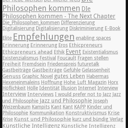
Philosophen kommen
DIe
Philosophen kommen - The Next Chapter
Die_Philosophen_kommen
Differenzierung
Digitalisierung
Digitalisierung
Diskriminierung
E-Book
Empfehlungen
Elite
enabling spaces
Erinnerung
Erinnerung
Ethicpreneurs
Eros
Event
Ethicpreneurs ahead
Ethik
Existentialismus
Existenzialismus
Festival
Foucault
Fragen stellen
Freiheit
Fremdsein
Friedenspreis
futuretalk
Gastbeiträge
Gastbeiträge
Gefühle
Gelassenheit
Genuss
gutes Leben
Graphic Novel
Habermas
Hexeneinmaleins
Hoffnung
Hohe Luft Magazin
Horx
Höflichkeit
Hölle
Identität
Illusion
Internet
Interview
Interview
Interviews
Jazz
I would prefer not to
Jazz
Jazz und Philosophie
und Philosophie
Joseph
Weizenbaum
Kampits
Kant
Kant
KAPP
Kinder und
Konstruktivismus
Krise
Philosophie
Kommunikation
Kunst und Philosophie
Krise
kurz und bündig Verlag
Künstliche Intelligenz
Künstliche Intelligenz