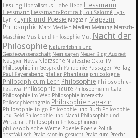
Liessmann
Lesung
Liebe
Liberalismus
Liebe
Liessmann
Liessmann-Portrait
Lou Salomé
Lyrik
Lyrik und Poesie
Magazin
Lyrik
Magazin
Philosophie
Medien
Marx
Medien
Meinung
Mensch-
Nacht der
Maschine
Musik und Philosophie
Mut
Philosophie
Naturerlebnis und
Geisteswissenschaft
Nein sagen
Neuer Blog Auszeit
Nietzsche
News
Neugier
Nietzsche
Okto TV:
Passagen Verlag
Philosophie im Gespräch
Pandemie
pfaller
Phantasie
philcologne
Paul Feyerabend
Philosophie
Philosophicum Lech
Philosophie-
Philosophie heute
Festival
Philosophie im Café
Philosophie im Web
Philosophie interaktiv
Philosophiemagazin
Philosophiemagazin
Philosophie to go
Philosophie und Buch
Philosophie
und Geld
Philosophie und Nacht
Philosophie und
Philosophin
Wirtschaft
Philosophinnen
philosophische Werte
Poesie
Poesie
Politik
postfaktisch
Praktikant-in gesucht
Praktikum
Precht