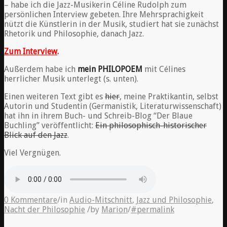
– habe ich die Jazz-Musikerin Céline Rudolph zum
persönlichen Interview gebeten. Ihre Mehrsprachigkeit
nützt die Künstlerin in der Musik, studiert hat sie zunächst
Rhetorik und Philosophie, danach Jazz.
Zum Interview
.
Außerdem habe ich
mein PHILOPOEM
mit Célines
herrlicher Musik unterlegt (s. unten).
Einen weiteren Text gibt es
hier
, meine Praktikantin, selbst
Autorin und Studentin (Germanistik, Literaturwissenschaft)
hat ihn in ihrem Buch- und Schreib-Blog “Der Blaue
Buchling” veröffentlicht:
Ein philosophisch-historischer
Blick auf den Jazz
.
Viel Vergnügen.
0 Kommentare
/
in
Audio-Mitschnitt
,
Jazz und Philosophie
,
Nacht der Philosophie
/
by
Marion
/
#permalink