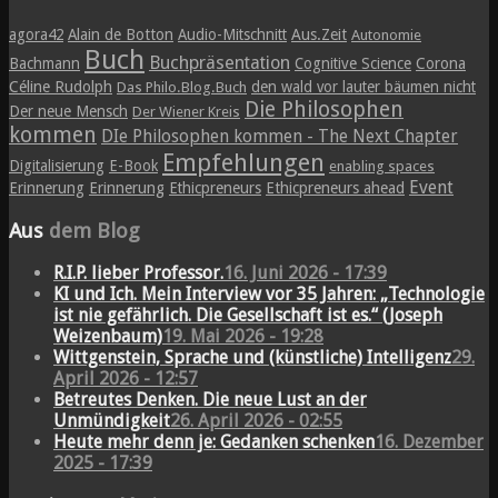
agora42
Alain de Botton
Audio-Mitschnitt
Aus.Zeit
Autonomie
Buch
Buchpräsentation
Bachmann
Cognitive Science
Corona
Céline Rudolph
den wald vor lauter bäumen nicht
Das Philo.Blog.Buch
Die Philosophen
Der neue Mensch
Der Wiener Kreis
kommen
DIe Philosophen kommen - The Next Chapter
Empfehlungen
Digitalisierung
E-Book
enabling spaces
Event
Erinnerung
Erinnerung
Ethicpreneurs
Ethicpreneurs ahead
Aus
dem Blog
R.I.P. lieber Professor.
16. Juni 2026 - 17:39
KI und Ich. Mein Interview vor 35 Jahren: „Technologie
ist nie gefährlich. Die Gesellschaft ist es.“ (Joseph
Weizenbaum)
19. Mai 2026 - 19:28
Wittgenstein, Sprache und (künstliche) Intelligenz
29.
April 2026 - 12:57
Betreutes Denken. Die neue Lust an der
Unmündigkeit
26. April 2026 - 02:55
Heute mehr denn je: Gedanken schenken
16. Dezember
2025 - 17:39