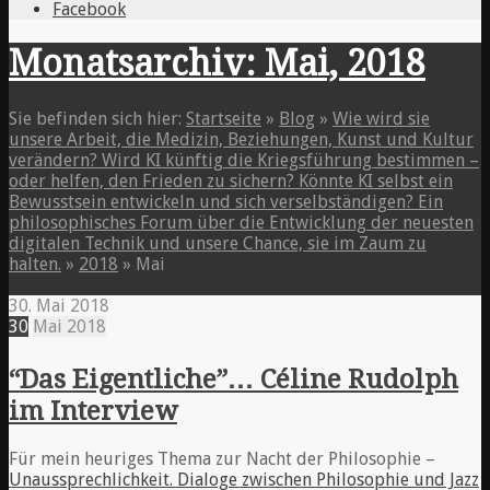
Facebook
Monatsarchiv: Mai, 2018
Sie befinden sich hier:
Startseite
»
Blog
»
Wie wird sie
unsere Arbeit, die Medizin, Beziehungen, Kunst und Kultur
verändern? Wird KI künftig die Kriegsführung bestimmen –
oder helfen, den Frieden zu sichern? Könnte KI selbst ein
Bewusstsein entwickeln und sich verselbständigen? Ein
philosophisches Forum über die Entwicklung der neuesten
digitalen Technik und unsere Chance, sie im Zaum zu
halten.
»
2018
»
Mai
30. Mai 2018
30
Mai
2018
“Das Eigentliche”… Céline Rudolph
im Interview
Für mein heuriges Thema zur Nacht der Philosophie –
Unaussprechlichkeit. Dialoge zwischen Philosophie und Jazz