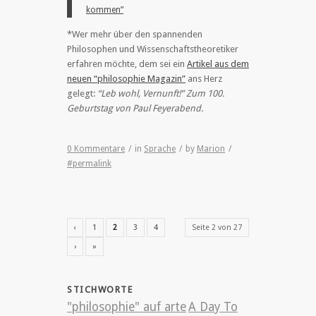
kommen”
*Wer mehr über den spannenden
Philosophen und Wissenschaftstheoretiker
erfahren möchte, dem sei ein
Artikel aus dem
neuen “philosophie Magazin”
ans Herz
gelegt:
“Leb wohl, Vernunft!” Zum 100.
Geburtstag von Paul Feyerabend.
0 Kommentare
/
in
Sprache
/
by
Marion
/
#permalink
‹
1
2
3
4
Seite 2 von 27
›
»
STICHWORTE
"philosophie" auf arte
A Day To