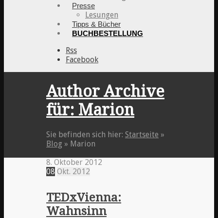
Presse
Lesungen
Tipps & Bücher
BUCHBESTELLUNG
Rss
Facebook
Author Archive
für: Marion
Sie befinden sich hier:
Startseite
»
Blog
»
Marion
8. Oktober 2012
08
Okt.
2012
TEDxVienna:
Wahnsinn