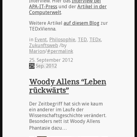
Interview. Hier das
Interview bei
APA-IT-Press
und der
Artikel in der
Computerwelt
.
Weitere Artikel
auf diesem Blog
zur
TEDxVienna.
in
Event
,
Philosophie
,
TED
,
TEDx
,
Zukunftsweb
/
by
Marion
/
#permalink
25. September 2012
25
Sep.
2012
Woody Allens “Leben
rückwärts”
Der Zeitbegriff hat sich wie kaum
ein anderer im Laufe der
Wissenschaftsgeschichte verändert.
Besonders nett ist Woody Allens
Phantasie dazu…