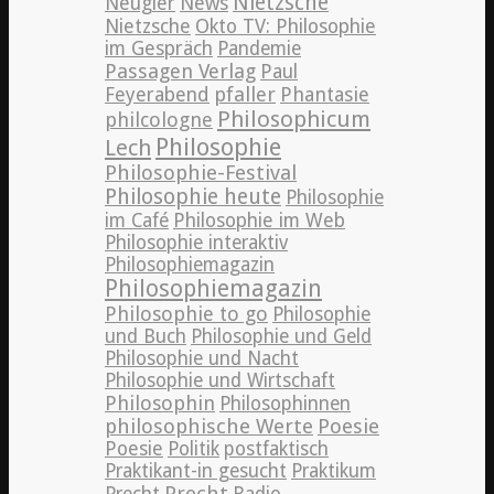
Nietzsche
News
Neugier
Nietzsche
Okto TV: Philosophie
im Gespräch
Pandemie
Passagen Verlag
Paul
pfaller
Phantasie
Feyerabend
Philosophicum
philcologne
Philosophie
Lech
Philosophie-Festival
Philosophie heute
Philosophie
im Café
Philosophie im Web
Philosophie interaktiv
Philosophiemagazin
Philosophiemagazin
Philosophie to go
Philosophie
und Buch
Philosophie und Geld
Philosophie und Nacht
Philosophie und Wirtschaft
Philosophin
Philosophinnen
philosophische Werte
Poesie
Poesie
Politik
postfaktisch
Praktikant-in gesucht
Praktikum
Precht
Precht
Radio