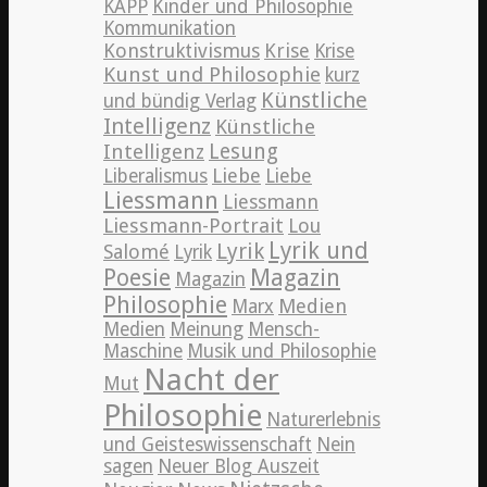
KAPP
Kinder und Philosophie
Kommunikation
Konstruktivismus
Krise
Krise
Kunst und Philosophie
kurz
Künstliche
und bündig Verlag
Intelligenz
Künstliche
Lesung
Intelligenz
Liebe
Liberalismus
Liebe
Liessmann
Liessmann
Liessmann-Portrait
Lou
Lyrik und
Lyrik
Salomé
Lyrik
Poesie
Magazin
Magazin
Philosophie
Medien
Marx
Medien
Meinung
Mensch-
Maschine
Musik und Philosophie
Nacht der
Mut
Philosophie
Naturerlebnis
und Geisteswissenschaft
Nein
sagen
Neuer Blog Auszeit