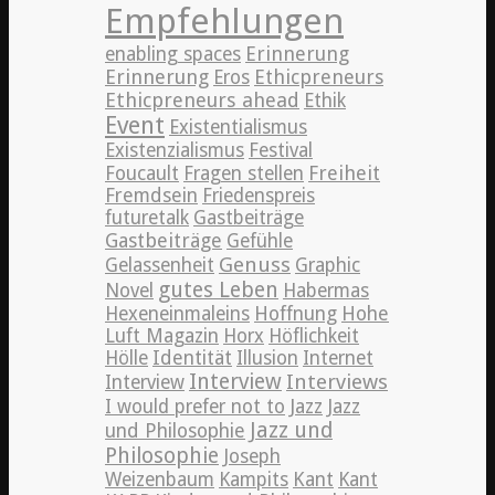
Empfehlungen
Erinnerung
enabling spaces
Erinnerung
Ethicpreneurs
Eros
Ethicpreneurs ahead
Ethik
Event
Existentialismus
Existenzialismus
Festival
Freiheit
Foucault
Fragen stellen
Fremdsein
Friedenspreis
futuretalk
Gastbeiträge
Gastbeiträge
Gefühle
Genuss
Gelassenheit
Graphic
gutes Leben
Novel
Habermas
Hexeneinmaleins
Hoffnung
Hohe
Luft Magazin
Horx
Höflichkeit
Hölle
Identität
Illusion
Internet
Interview
Interviews
Interview
Jazz
I would prefer not to
Jazz
Jazz und
und Philosophie
Philosophie
Joseph
Weizenbaum
Kampits
Kant
Kant