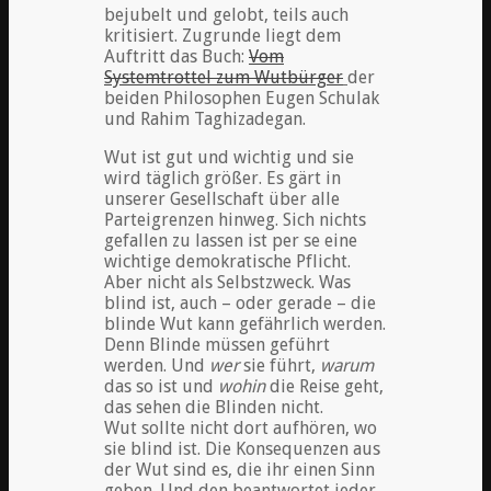
bejubelt und gelobt, teils auch
kritisiert. Zugrunde liegt dem
Auftritt das Buch:
Vom
Systemtrottel zum Wutbürger
der
beiden Philosophen Eugen Schulak
und Rahim Taghizadegan.
Wut ist gut und wichtig und sie
wird täglich größer. Es gärt in
unserer Gesellschaft über alle
Parteigrenzen hinweg. Sich nichts
gefallen zu lassen ist per se eine
wichtige demokratische Pflicht.
Aber nicht als Selbstzweck. Was
blind ist, auch – oder gerade – die
blinde Wut kann gefährlich werden.
Denn Blinde müssen geführt
werden. Und
wer
sie führt,
warum
das so ist und
wohin
die Reise geht,
das sehen die Blinden nicht.
Wut sollte nicht dort aufhören, wo
sie blind ist. Die Konsequenzen aus
der Wut sind es, die ihr einen Sinn
geben. Und den beantwortet jeder