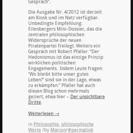
Gespräch”.
Die Ausgabe Nr. 4/2012 ist derzeit
am Kiosk und im Netz verfügbar.
Unbedingte Empfehlung:
Eilenbergers Mini-Dossier, das die
zentralen philosophischen
Widersprüche der neuen
Piratenpartei freilegt. Weiters ein
Gespräch mit Robert Pfaller: “Der
Hedonismus ist das einzige Prinzip
wirklichen politischen
Engagements. Indem Leute fragen:
‘Wo bleibt bitte unser gutes
Leben?’ sind sie in der Lage, etwas
zu erkämpfen.” Pfaller hat auch
diesen Blog schon mehrmals
geziert, etwa hier –
Der unsichtbare
Dritte
.
Weiterlesen
→
in
Philosophie
,
philosophische
Werte
/
by
Marion
/
#permalink