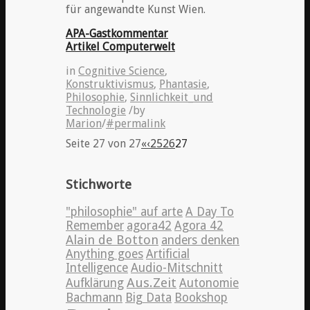
für angewandte Kunst Wien.
APA-Gastkommentar
Artikel Computerwelt
in
Cognitive Science
,
Konstruktivismus
,
Phantasie
,
Philosophie
,
Sinnlichkeit_und
Technologie
/
by
Marion
/
#permalink
Seite 27 von 27
«
‹
25
26
27
Stichworte
"philosophie" auf arte
A Day To
Remember
agora42
Agora 42
Alain de Botton
anders denken
Anything goes
Artificial
Intelligence
Audio-Mitschnitt
Aus.Zeit
Aufklärung
Autonomie
Bachmann
Big Data
Bookshop