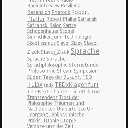
Radiointerview
Resilienz
Robert
Rezension
Rhetorik
Pfaller
Robert Pfaller
Safranski
Safranski
Salon
Sartre
Schopenhauer
Scobel
Sinnlichkeit_und Technologie
Slavoj
Skeptizismus
Slavoj Zizek
Sprache
Zizek
Slavoj_Zizek
Sprache
Sprache
Sternstunde
Sprachphilosophie
Philosophie
Stream
Symposion
TED
Süden
Tage der Zukunft
TEDx
TEDxKlagenfurt
tedx
The Next Chapter
Tierethik
Tod
Transzendenz
Trost der
Philosophie
Träumen und
Nachdenken
Umberto Eco
Uni-
Lehrgang "Philosophische
Utopie
Praxis"
Utopie
Verzögerung der Zeit