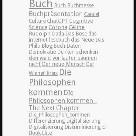
Buch
Buch
Buchmesse
Buchpräsentation
Cancel
Cognitive
Culture
ChatGPT
Science
Corona
Céline
Rudolph
Dada
Das Böse
das
internet lesebuch
das Neue
Das
Philo.Blog.Buch
Daten
Demokratie
Denken schenken
den wald vor lauter bäumen
nicht
Der neue Mensch
Der
Die
Wiener Kreis
Philosophen
kommen
DIe
Philosophen kommen -
The Next Chapter
Die_Philosophen_kommen
Differenzierung
Digitalisierung
Digitalisierung
Diskriminierung
E-
Book
Elite