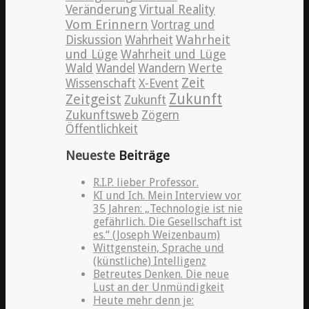
Veränderung
Virtual Reality
Vom Erinnern
Vortrag und
Wahrheit
Diskussion
Wahrheit
und Lüge
Wahrheit und Lüge
Wald
Wandel
Wandern
Werte
Zeit
Wissenschaft
X-Event
Zeitgeist
Zukunft
Zukunft
Zukunftsweb
Zögern
Öffentlichkeit
Neueste
Beiträge
R.I.P. lieber Professor.
KI und Ich. Mein Interview vor
35 Jahren: „Technologie ist nie
gefährlich. Die Gesellschaft ist
es.“ (Joseph Weizenbaum)
Wittgenstein, Sprache und
(künstliche) Intelligenz
Betreutes Denken. Die neue
Lust an der Unmündigkeit
Heute mehr denn je: