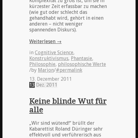
Komplexität zu groß ist, um sie in
kürzester Zeit erfassbar zu machen
(wie gut oder schlecht das
gehandhabt wird, gehört in einen
anderen – nicht weniger
spannenden Diskurs).
Weiterlesen
→
in
Cognitive Science
,
Konstruktivismus
,
Phantasie
,
Philosophie
,
philosophische Werte
/
by
Marion
/
#permalink
13. Dezember 2011
13
Dez.
2011
Keine blinde Wut für
alle
„Wir sind wütend!“ brüllt der
Kabarettist Roland Düringer sehr
effektvoll und verführerisch aus