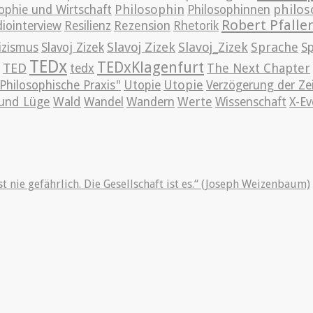
Philosophin
philos
ophie und Wirtschaft
Philosophinnen
Robert Pfalle
iointerview
Resilienz
Rezension
Rhetorik
Slavoj Zizek
Slavoj_Zizek
Sprache
izismus
Slavoj Zizek
S
TEDx
TEDxKlagenfurt
TED
The Next Chapter
tedx
Utopie
Philosophische Praxis"
Utopie
Verzögerung der Ze
und Lüge
Wald
Wandel
Wandern
Werte
Wissenschaft
X-Ev
st nie gefährlich. Die Gesellschaft ist es.“ (Joseph Weizenbaum)