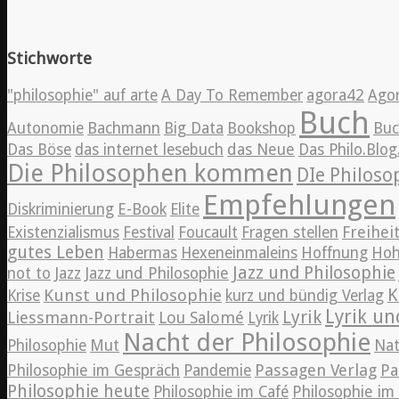
Stichworte
"philosophie" auf arte
A Day To Remember
agora42
Ago
Buch
Autonomie
Bachmann
Big Data
Bookshop
Bu
Das Böse
das internet lesebuch
das Neue
Das Philo.Blo
Die Philosophen kommen
DIe Philos
Empfehlungen
Diskriminierung
E-Book
Elite
Freihei
Existenzialismus
Festival
Foucault
Fragen stellen
gutes Leben
Habermas
Hexeneinmaleins
Hoffnung
Hoh
Jazz und Philosophie
Jazz
not to
Jazz und Philosophie
K
Kunst und Philosophie
Krise
kurz und bündig Verlag
Lyrik un
Lyrik
Liessmann-Portrait
Lou Salomé
Lyrik
Nacht der Philosophie
Philosophie
Mut
Nat
Passagen Verlag
Philosophie im Gespräch
Pandemie
Pa
Philosophie heute
Philosophie im Café
Philosophie i