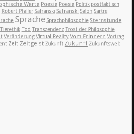
ophische Werte
Poesie
Poesie
Politik
postfaktisch
r
Safranski
Robert Pfaller
Safranski
Salon
Sartre
Sprache
Sternstunde
prache
Sprachphilosophie
Tierethik
Tod
Transzendenz
Trost der Philosophie
Vom Erinnern
it
Veränderung
Virtual Reality
Vortrag
Zeitgeist
Zukunft
Zeit
Zukunftsweb
ent
Zukunft