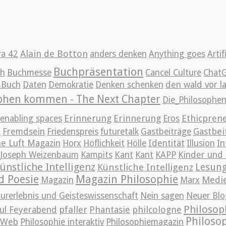
Alain de Botton
ra 42
anders denken
Anything goes
Artif
Buchpräsentation
ch
Buchmesse
Cancel Culture
Chat
g.Buch
Daten
Demokratie
Denken schenken
den wald vor l
ophen kommen - The Next Chapter
Die_Philosoph
Erinnerung
Erinnerung
Ethicpren
enabling spaces
Eros
t
Gastbei
Fremdsein
Friedenspreis
futuretalk
Gastbeiträge
e Luft Magazin
Horx
Höflichkeit
Hölle
Identität
Illusion
In
Joseph Weizenbaum
Kampits
Kant
Kant
KAPP
Kinder und 
ünstliche Intelligenz
Lesun
Künstliche Intelligenz
d Poesie
Magazin Philosophie
Medi
Magazin
Marx
urerlebnis und Geisteswissenschaft
Nein sagen
Neuer Blo
Philosop
pfaller
Phantasie
philcologne
ul Feyerabend
Philoso
m Web
Philosophie interaktiv
Philosophiemagazin