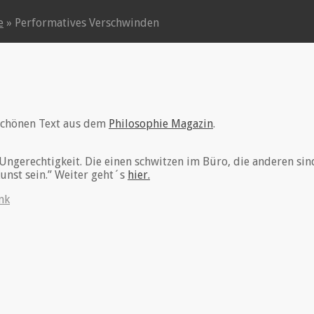
e
»
Performatives Verschwinden
 schönen Text aus dem
Philosophie Magazin
.
ngerechtigkeit. Die einen schwitzen im Büro, die anderen sin
nst sein.” Weiter geht´s
hier.
nk