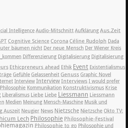
Aus.Zeit
icial Intelligence
Audio-Mitschnitt
Aufklärung
Cognitive Science
Corona
Céline Rudolph
GPT
Dada
auter bäumen nicht
Der neue Mensch
Der Wiener Kreis
en_kommen
Differenzierung
Digitalisierung
Digitalisierung
Event
eurs
Ethicpreneurs ahead
Ethik
Existentialismus
Genuss
träge
Gefühle
Gelassenheit
Graphic Novel
Interview
Interviews
ternet
Interview
I would prefer
Konstruktivismus
Krise
Philosophie
Kommunikation
Liessmann
g
Liebe
Liessmann
Liberalismus
Liebe
en
Medien
Meinung
Mensch-Maschine
Musik und
Nietzsche
News
g Auszeit
Neugier
Nietzsche
Okto TV:
Philosophie
hicum Lech
Philosophie-Festival
phiemagazin
Philosophie to go
Philosophie und