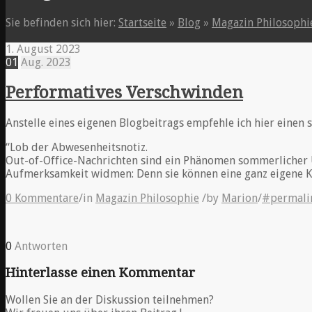
Sie befinden sich hier:
Startseite
»
Blog
»
Magazin Philosophi
1. August 2023
01
Aug.
2023
Performatives Verschwinden
Anstelle eines eigenen Blogbeitrags empfehle ich hier einen
“Lob der Abwesenheitsnotiz.
Out-of-Office-Nachrichten sind ein Phänomen sommerlicher U
Aufmerksamkeit widmen: Denn sie können eine ganz eigene Ku
0 Kommentare
/
in
Magazin Philosophie
/
by
Marion
/
#permali
0
Antworten
Hinterlasse einen Kommentar
Wollen Sie an der Diskussion teilnehmen?