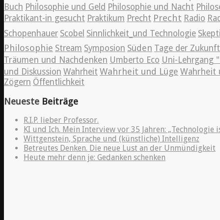
Buch
Philosophie und Geld
Philosophie und Nacht
Philos
Precht
Praktikant-in gesucht
Praktikum
Precht
Radio
Rad
Schopenhauer
Scobel
Sinnlichkeit_und Technologie
Skept
Philosophie
Süden
Stream
Symposion
Tage der Zukunft
Träumen und Nachdenken
Umberto Eco
Uni-Lehrgang "
Wahrheit und Lüge
und Diskussion
Wahrheit
Wahrheit 
Zögern
Öffentlichkeit
Neueste
Beiträge
R.I.P. lieber Professor.
KI und Ich. Mein Interview vor 35 Jahren: „Technologie i
Wittgenstein, Sprache und (künstliche) Intelligenz
Betreutes Denken. Die neue Lust an der Unmündigkeit
Heute mehr denn je: Gedanken schenken