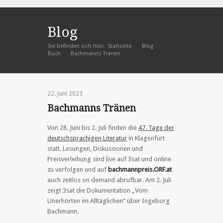
Blog
Sie befinden sich hier:
Startseite
Blog
»
»
Buch
Bachmanns Tränen
»
22. Juni 2023
Bachmanns Tränen
Von 28. Juni bis 2. Juli finden die
47. Tage der
deutschsprachigen Literatur
in Klagenfurt
statt. Lesungen, Diskussionen und
Preisverleihung sind live auf 3sat und online
zu verfolgen und auf
bachmannpreis.ORF.at
auch zeitlos on demand abrufbar. Am 2. Juli
zeigt 3sat die Dokumentation „Vom
Unerhörten im Alltäglichen“ über Ingeborg
Bachmann.