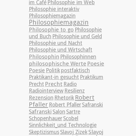
im Café
Philosophie im Web
Philosophie interaktiv
Philosophiemagazin
Philosophiemagazin
Philosophie to go
Philosophie
und Buch
Philosophie und Geld
Philosophie und Nacht
Philosophie und Wirtschaft
Philosophin
Philosophinnen
philosophische Werte
Poesie
Poesie
Politik
postfaktisch
Praktikant-in gesucht
Praktikum
Precht
Precht
Radio
Radiointerview
Resilienz
Robert
Rezension
Rhetorik
Pfaller
Robert Pfaller
Safranski
Safranski
Salon
Sartre
Schopenhauer
Scobel
Sinnlichkeit_und Technologie
Slavoj
Skeptizismus
Slavoj Zizek