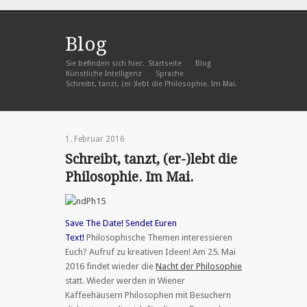
Blog
Sie befinden sich hier:
Startseite
Blog
»
»
Künstliche Intelligenz
Sprache
»
»
Schreibt, tanzt, (er-)lebt die Philosophie. Im Mai.
1. Februar 2016
Schreibt, tanzt, (er-)lebt die
Philosophie. Im Mai.
Save The Date!
Sendet Euren
Text!
Philosophische Themen interessieren
Euch? Aufruf zu kreativen Ideen! Am 25. Mai
2016 findet wieder die
Nacht der Philosophie
statt. Wieder werden in Wiener
Kaffeehäusern Philosophen mit Besuchern