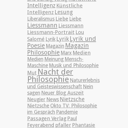
Intelligenz
Künstliche
Lesung
Intelligenz
Liebe
Liberalismus
Liebe
Liessmann
Liessmann
Liessmann-Portrait
Lou
Lyrik und
Lyrik
Salomé
Lyrik
Poesie
Magazin
Magazin
Philosophie
Medien
Marx
Medien
Meinung
Mensch-
Maschine
Musik und Philosophie
Nacht der
Mut
Philosophie
Naturerlebnis
und Geisteswissenschaft
Nein
sagen
Neuer Blog Auszeit
Nietzsche
News
Neugier
Nietzsche
Okto TV: Philosophie
im Gespräch
Pandemie
Passagen Verlag
Paul
pfaller
Phantasie
Feyerabend