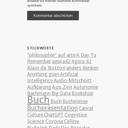
Browser für meinen nächsten Kommentar
speichern.
STICHWORTE
"philosophie" auf arte
A Day To
Remember
agora42
Agora 42
Alain de Botton
anders denken
Anything goes
Artificial
Intelligence
Audio-Mitschnitt
Aus.Zeit
Aufklärung
Autonomie
Bachmann
Big Data
Bookshop
Buch
Buch
Buchmesse
Buchpräsentation
Cancel
Cognitive
Culture
ChatGPT
Science
Corona
Céline
Rudolph
Dada
Das Böse
das