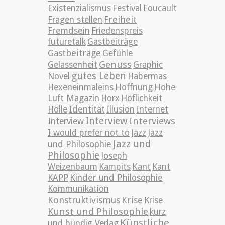
Existenzialismus
Festival
Foucault
Freiheit
Fragen stellen
Fremdsein
Friedenspreis
futuretalk
Gastbeiträge
Gastbeiträge
Gefühle
Genuss
Gelassenheit
Graphic
gutes Leben
Novel
Habermas
Hexeneinmaleins
Hoffnung
Hohe
Luft Magazin
Horx
Höflichkeit
Hölle
Identität
Illusion
Internet
Interview
Interviews
Interview
Jazz
I would prefer not to
Jazz
Jazz und
und Philosophie
Philosophie
Joseph
Weizenbaum
Kampits
Kant
Kant
KAPP
Kinder und Philosophie
Kommunikation
Konstruktivismus
Krise
Krise
Kunst und Philosophie
kurz
Künstliche
und bündig Verlag