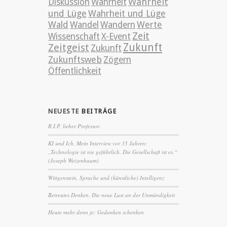
Wahrheit
Diskussion
Wahrheit
und Lüge
Wahrheit und Lüge
Wald
Wandel
Wandern
Werte
Zeit
Wissenschaft
X-Event
Zeitgeist
Zukunft
Zukunft
Zukunftsweb
Zögern
Öffentlichkeit
NEUESTE
BEITRÄGE
R.I.P. lieber Professor.
KI und Ich. Mein Interview vor 35 Jahren:
„Technologie ist nie gefährlich. Die Gesellschaft ist es.“
(Joseph Weizenbaum)
Wittgenstein, Sprache und (künstliche) Intelligenz
Betreutes Denken. Die neue Lust an der Unmündigkeit
Heute mehr denn je: Gedanken schenken