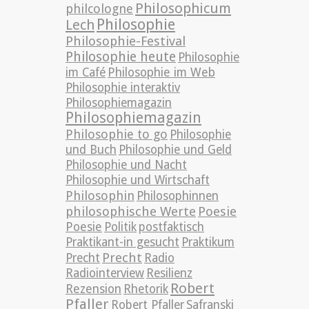
Philosophicum
philcologne
Philosophie
Lech
Philosophie-Festival
Philosophie heute
Philosophie
im Café
Philosophie im Web
Philosophie interaktiv
Philosophiemagazin
Philosophiemagazin
Philosophie to go
Philosophie
und Buch
Philosophie und Geld
Philosophie und Nacht
Philosophie und Wirtschaft
Philosophin
Philosophinnen
philosophische Werte
Poesie
Poesie
Politik
postfaktisch
Praktikant-in gesucht
Praktikum
Precht
Precht
Radio
Radiointerview
Resilienz
Robert
Rezension
Rhetorik
Pfaller
Robert Pfaller
Safranski