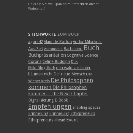
Links für Sie! Viel Spaß beim Betrachten dieser
Webseite :)
STICHWORTE
ZUM BUCH
agora42
Alain de Botton
Audio-Mitschnitt
Buch
Aus.Zeit
Bachmann
Autonomie
Buchpräsentation
Cognitive Science
Corona
Céline Rudolph
Das
den wald vor lauter
Philo.Blog.Buch
bäumen nicht
Der neue Mensch
Der
Die Philosophen
Wiener Kreis
kommen
DIe Philosophen
kommen - The Next Chapter
Digitalisierung
E-Book
Empfehlungen
enabling spaces
Erinnerung
Erinnerung
Ethicpreneurs
Event
Ethicpreneurs ahead