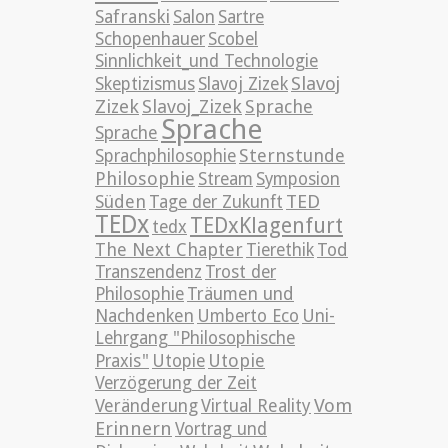
Safranski
Salon
Sartre
Schopenhauer
Scobel
Sinnlichkeit_und Technologie
Slavoj
Skeptizismus
Slavoj Zizek
Zizek
Slavoj_Zizek
Sprache
Sprache
Sprache
Sternstunde
Sprachphilosophie
Philosophie
Stream
Symposion
TED
Süden
Tage der Zukunft
TEDx
TEDxKlagenfurt
tedx
The Next Chapter
Tierethik
Tod
Transzendenz
Trost der
Philosophie
Träumen und
Nachdenken
Umberto Eco
Uni-
Lehrgang "Philosophische
Utopie
Praxis"
Utopie
Verzögerung der Zeit
Vom
Veränderung
Virtual Reality
Erinnern
Vortrag und