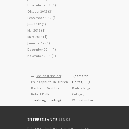
(1)
Dezember 2012
(3)
Oktober 2012
(1)
September 2012
(1)
Juni 2012
(1)
Mai 2012
(1)
März 2012
(1)
Januar 2012
(1)
Dezember 2011
(1)
November 2011
←
„Meilensteine der
(nächster
Philosophie“: Die großen
Eintrag)
Big
Knaller zu Gast bei
Dada – Negation,
Robert Pfaller.
Collage,
(vorheriger Eintrag)
Widerstand
→
INTERESSANTE
LINKS
Nebenan befinden sich ein paar interessante