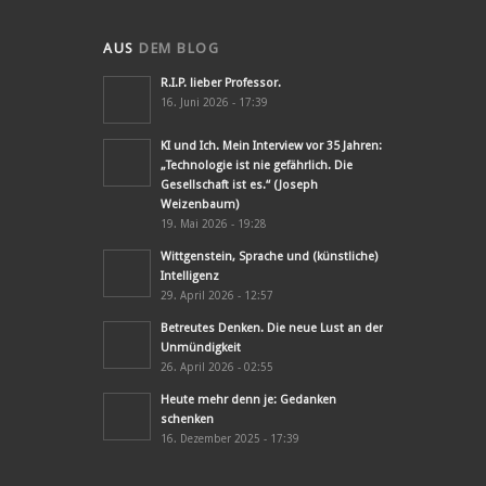
AUS
DEM BLOG
R.I.P. lieber Professor.
16. Juni 2026 - 17:39
KI und Ich. Mein Interview vor 35 Jahren:
„Technologie ist nie gefährlich. Die
Gesellschaft ist es.“ (Joseph
Weizenbaum)
19. Mai 2026 - 19:28
Wittgenstein, Sprache und (künstliche)
Intelligenz
29. April 2026 - 12:57
Betreutes Denken. Die neue Lust an der
Unmündigkeit
26. April 2026 - 02:55
Heute mehr denn je: Gedanken
schenken
16. Dezember 2025 - 17:39