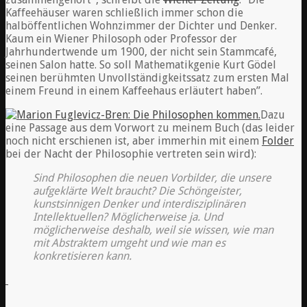
Kaffeehäuser waren schließlich immer schon die
halböffentlichen Wohnzimmer der Dichter und Denker.
Kaum ein Wiener Philosoph oder Professor der
Jahrhundertwende um 1900, der nicht sein Stammcafé,
seinen Salon hatte. So soll Mathematikgenie Kurt Gödel
seinen berühmten Unvollständigkeitssatz zum ersten Mal
einem Freund in einem Kaffeehaus erläutert haben”.
Dazu
eine Passage aus dem Vorwort zu meinem Buch (das leider
noch nicht erschienen ist, aber immerhin mit einem
Folder
bei der Nacht der Philosophie vertreten sein wird):
Sind Philosophen die neuen Vorbilder, die unsere
aufgeklärte Welt braucht? Die Schöngeister,
kunstsinnigen Denker und interdisziplinären
Intellektuellen? Möglicherweise ja. Und
möglicherweise deshalb, weil sie wissen, wie man
mit Abstraktem umgeht und wie man es
konkretisieren kann.