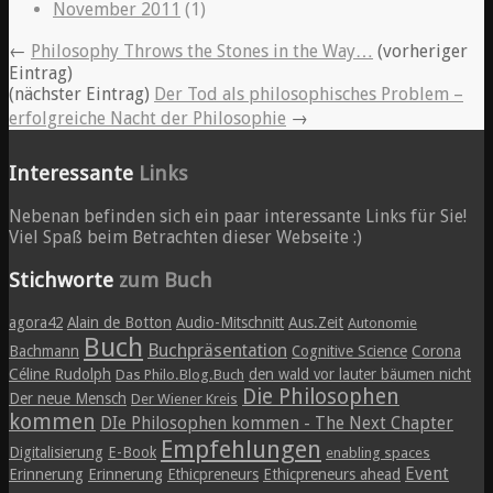
November 2011
(1)
←
Philosophy Throws the Stones in the Way…
(vorheriger
Eintrag)
(nächster Eintrag)
Der Tod als philosophisches Problem –
erfolgreiche Nacht der Philosophie
→
Interessante
Links
Nebenan befinden sich ein paar interessante Links für Sie!
Viel Spaß beim Betrachten dieser Webseite :)
Stichworte
zum Buch
agora42
Alain de Botton
Audio-Mitschnitt
Aus.Zeit
Autonomie
Buch
Buchpräsentation
Bachmann
Cognitive Science
Corona
Céline Rudolph
den wald vor lauter bäumen nicht
Das Philo.Blog.Buch
Die Philosophen
Der neue Mensch
Der Wiener Kreis
kommen
DIe Philosophen kommen - The Next Chapter
Empfehlungen
Digitalisierung
E-Book
enabling spaces
Event
Erinnerung
Erinnerung
Ethicpreneurs
Ethicpreneurs ahead