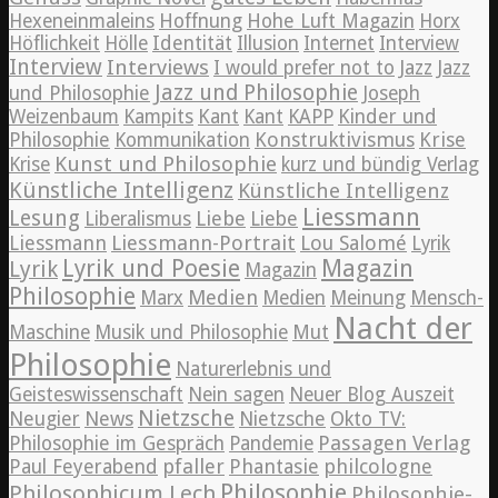
Hexeneinmaleins
Hoffnung
Hohe Luft Magazin
Horx
Höflichkeit
Hölle
Identität
Illusion
Internet
Interview
Interview
Interviews
Jazz
I would prefer not to
Jazz
Jazz und Philosophie
und Philosophie
Joseph
Weizenbaum
Kampits
Kant
Kant
KAPP
Kinder und
Konstruktivismus
Krise
Philosophie
Kommunikation
Kunst und Philosophie
Krise
kurz und bündig Verlag
Künstliche Intelligenz
Künstliche Intelligenz
Liessmann
Lesung
Liebe
Liberalismus
Liebe
Liessmann
Liessmann-Portrait
Lou Salomé
Lyrik
Lyrik und Poesie
Magazin
Lyrik
Magazin
Philosophie
Medien
Marx
Medien
Meinung
Mensch-
Nacht der
Maschine
Musik und Philosophie
Mut
Philosophie
Naturerlebnis und
Geisteswissenschaft
Nein sagen
Neuer Blog Auszeit
Nietzsche
News
Neugier
Nietzsche
Okto TV:
Passagen Verlag
Philosophie im Gespräch
Pandemie
pfaller
Phantasie
philcologne
Paul Feyerabend
Philosophie
Philosophicum Lech
Philosophie-