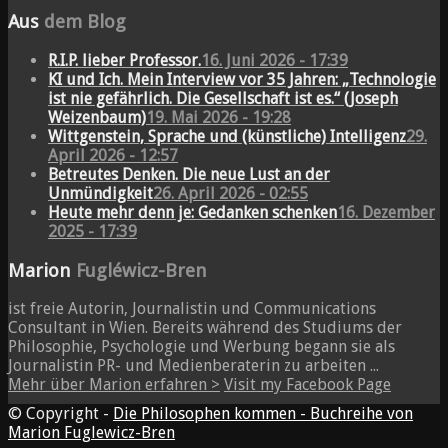
Aus
dem Blog
R.I.P. lieber Professor.
16. Juni 2026 - 17:39
KI und Ich. Mein Interview vor 35 Jahren: „Technologie
ist nie gefährlich. Die Gesellschaft ist es.“ (Joseph
Weizenbaum)
19. Mai 2026 - 19:28
Wittgenstein, Sprache und (künstliche) Intelligenz
29.
April 2026 - 12:57
Betreutes Denken. Die neue Lust an der
Unmündigkeit
26. April 2026 - 02:55
Heute mehr denn je: Gedanken schenken
16. Dezember
2025 - 17:39
Marion
Fugléwicz-Bren
ist freie Autorin, Journalistin und Communications
Consultant in Wien. Bereits während des Studiums der
Philosophie, Psychologie und Werbung begann sie als
Journalistin PR- und Medienberaterin zu arbeiten ...
Mehr über Marion erfahren >
Visit my Facebook Page
© Copyright -
Die Philosophen kommen - Buchreihe von
Marion Fuglewicz-Bren