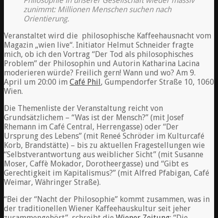
Philosophie in unserer Gesellschaft wieder massiv
zunimmt: Millionen Menschen suchen nach
Orientierung.
Veranstaltet wird die philosophische Kaffeehausnacht vom
Magazin „wien live“. Initiator Helmut Schneider fragte
mich, ob ich den Vortrag “Der Tod als philosophisches
Problem” der Philosophin und Autorin Katharina Lacina
moderieren würde? Freilich gern! Wann und wo? Am 9.
April um 20:00 im
Café Phil
, Gumpendorfer Straße 10, 1060
Wien.
Die Themenliste der Veranstaltung reicht von
Grundsätzlichem – “Was ist der Mensch?” (mit Josef
Rhemann im Café Central, Herrengasse) oder “Der
Ursprung des Lebens” (mit Reneé Schröder im Kulturcafé
Korb, Brandstätte) – bis zu aktuellen Fragestellungen wie
“Selbstverantwortung aus weiblicher Sicht” (mit Susanne
Moser, Caffè Mokador, Dorotheergasse) und “Gibt es
Gerechtigkeit im Kapitalismus?” (mit Alfred Pfabigan, Café
Weimar, Währinger Straße).
“Bei der “Nacht der Philosophie” kommt zusammen, was in
der traditionellen Wiener Kaffeehauskultur seit jeher
zusammengehört”, schreibt die
Wiener Zeitung
: “Die