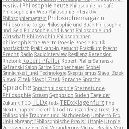
Philosophie heute
Festival
Philosophie im Café
Philosophie im Web
Philosophie interaktiv
Philosophiemagazin
Philosophiemagazin
Philosophie to go
Philosophie und Buch
Philosophie
und Geld
Philosophie und Nacht
Philosophie und
Philosophin
Wirtschaft
Philosophinnen
philosophische Werte
Poesie
Poesie
Politik
postfaktisch
Praktikant-in gesucht
Praktikum
Precht
Precht
Radio
Radiointerview
Resilienz
Rezension
Robert Pfaller
Rhetorik
Robert Pfaller
Safranski
Safranski
Salon
Sartre
Schopenhauer
Scobel
Sinnlichkeit_und Technologie
Skeptizismus
Slavoj Zizek
Slavoj Zizek
Slavoj_Zizek
Sprache
Sprache
Sprache
Sternstunde
Sprachphilosophie
Philosophie
Süden
Stream
Symposion
Tage der
TEDx
TEDxKlagenfurt
TED
The
Zukunft
tedx
Next Chapter
Tierethik
Tod
Transzendenz
Trost der
Philosophie
Träumen und Nachdenken
Umberto Eco
Utopie
Uni-Lehrgang "Philosophische Praxis"
Utopie
Vom
Verzögerung der Zeit
Veränderung
Virtual Reality