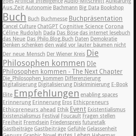
goes
Artificial Intelligence
Audio-Mitschnitt
Aufklärung
Aus.Zeit
Autonomie
Bachmann
Big Data
Bookshop
Buch
Buchpräsentation
Buch
Buchmesse
Cognitive Science
Corona
Cancel Culture
ChatGPT
Céline Rudolph
Dada
Das Böse
das internet lesebuch
das Neue
Das Philo.Blog.Buch
Daten
Demokratie
Denken schenken
den wald vor lauter bäumen nicht
Die
Der neue Mensch
Der Wiener Kreis
Philosophen kommen
DIe
Philosophen kommen - The Next Chapter
Die_Philosophen_kommen
Differenzierung
Digitalisierung
Digitalisierung
Diskriminierung
E-Book
Empfehlungen
Elite
enabling spaces
Erinnerung
Erinnerung
Ethicpreneurs
Eros
Event
Ethicpreneurs ahead
Ethik
Existentialismus
Existenzialismus
Festival
Foucault
Fragen stellen
Freiheit
Fremdsein
Friedenspreis
futuretalk
Gastbeiträge
Gastbeiträge
Gefühle
Gelassenheit
Genuss
gutes Leben
Graphic Novel
Habermas