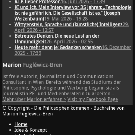
R.I.P. lieber Professor.
16. Juni 2026 - 17:39
KI und Ich. Mein Interview vor 35 Jahren: „Technologie
ist nie gefährlich. Die Gesellschaft ist es.“ (Joseph
Weizenbaum)
19. Mai 2026 - 19:28
Wittgenstein, Sprache und (künstliche) Intelligenz
29.
April 2026 - 12:57
Betreutes Denken. Die neue Lust an der
Unmündigkeit
26. April 2026 - 02:55
Heute mehr denn je: Gedanken schenken
16. Dezember
2025 - 17:39
Marion
Fugléwicz-Bren
ist freie Autorin, Journalistin und Communications
Consultant in Wien. Bereits während des Studiums der
Philosophie, Psychologie und Werbung begann sie als
Journalistin PR- und Medienberaterin zu arbeiten ...
Mehr über Marion erfahren >
Visit my Facebook Page
© Copyright -
Die Philosophen kommen - Buchreihe von
Marion Fuglewicz-Bren
Home
Idee & Konzept