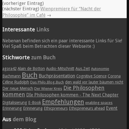
(vorheriger Eintrag)
(nächster Eintrag)
Wienpremiere für “Nacht der
Philosophie” im Café
→
Interessante
Links
Nebenan befinden sich ein paar interessante Links für Sie!
Viel Spaß beim Betrachten dieser Webseite :)
Stichworte
zum Buch
agora42
Alain de Botton
Audio-Mitschnitt
Aus.Zeit
Autonomie
Buch
Buchpräsentation
Bachmann
Cognitive Science
Corona
Céline Rudolph
den wald vor lauter bäumen nicht
Das Philo.Blog.Buch
Die Philosophen
Der neue Mensch
Der Wiener Kreis
kommen
DIe Philosophen kommen - The Next Chapter
Empfehlungen
Digitalisierung
E-Book
enabling spaces
Event
Erinnerung
Erinnerung
Ethicpreneurs
Ethicpreneurs ahead
Aus
dem Blog