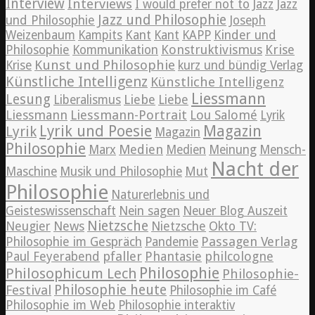
Interview
Interviews
Jazz
I would prefer not to
Jazz
Jazz und Philosophie
und Philosophie
Joseph
Weizenbaum
Kampits
Kant
Kant
KAPP
Kinder und
Konstruktivismus
Krise
Philosophie
Kommunikation
Kunst und Philosophie
Krise
kurz und bündig Verlag
Künstliche Intelligenz
Künstliche Intelligenz
Liessmann
Lesung
Liebe
Liberalismus
Liebe
Liessmann
Liessmann-Portrait
Lou Salomé
Lyrik
Lyrik und Poesie
Magazin
Lyrik
Magazin
Philosophie
Medien
Marx
Medien
Meinung
Mensch-
Nacht der
Maschine
Musik und Philosophie
Mut
Philosophie
Naturerlebnis und
Geisteswissenschaft
Nein sagen
Neuer Blog Auszeit
Nietzsche
News
Neugier
Nietzsche
Okto TV:
Passagen Verlag
Philosophie im Gespräch
Pandemie
pfaller
Phantasie
philcologne
Paul Feyerabend
Philosophie
Philosophicum Lech
Philosophie-
Philosophie heute
Festival
Philosophie im Café
Philosophie im Web
Philosophie interaktiv