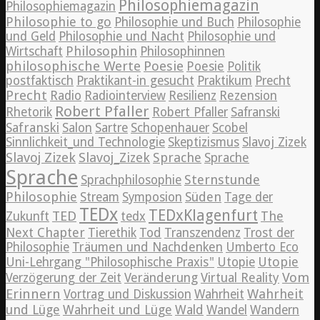
Philosophiemagazin
Philosophiemagazin
Philosophie to go
Philosophie und Buch
Philosophie
und Geld
Philosophie und Nacht
Philosophie und
Philosophin
Wirtschaft
Philosophinnen
philosophische Werte
Poesie
Poesie
Politik
postfaktisch
Praktikant-in gesucht
Praktikum
Precht
Precht
Radio
Radiointerview
Resilienz
Rezension
Robert Pfaller
Rhetorik
Robert Pfaller
Safranski
Safranski
Salon
Sartre
Schopenhauer
Scobel
Sinnlichkeit_und Technologie
Skeptizismus
Slavoj Zizek
Slavoj Zizek
Slavoj_Zizek
Sprache
Sprache
Sprache
Sternstunde
Sprachphilosophie
Philosophie
Süden
Stream
Symposion
Tage der
TEDx
TEDxKlagenfurt
TED
The
Zukunft
tedx
Next Chapter
Tierethik
Tod
Transzendenz
Trost der
Philosophie
Träumen und Nachdenken
Umberto Eco
Utopie
Uni-Lehrgang "Philosophische Praxis"
Utopie
Vom
Verzögerung der Zeit
Veränderung
Virtual Reality
Erinnern
Wahrheit
Vortrag und Diskussion
Wahrheit
und Lüge
Wahrheit und Lüge
Wald
Wandel
Wandern