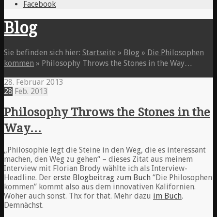
Facebook
Blog
Sie befinden sich hier:
Startseite
»
Blog
»
Die Philosophen
kommen
»
Philosophy Throws the Stones in the Way…
28. Februar 2013
28
Feb.
2013
Philosophy Throws the Stones in the
Way…
„Philosophie legt die Steine in den Weg, die es interessant
machen, den Weg zu gehen“ – dieses Zitat aus meinem
Interview mit Florian Brody wählte ich als Interview-
Headline. Der
erste Blogbeitrag zum Buch
“Die Philosophen
kommen” kommt also aus dem innovativen Kalifornien.
Woher auch sonst. Thx for that. Mehr dazu
im Buch
.
Demnächst.