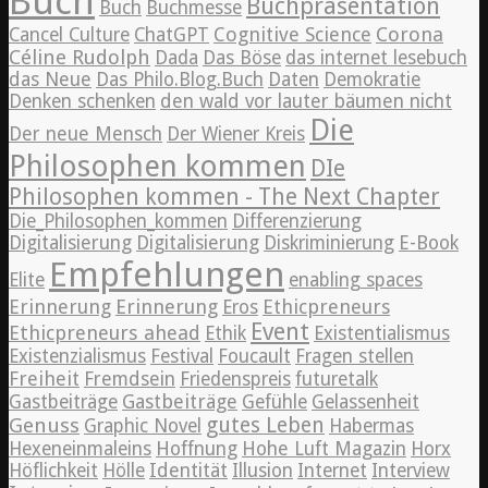
Buch
Buchpräsentation
Buch
Buchmesse
Cognitive Science
Corona
Cancel Culture
ChatGPT
Céline Rudolph
Dada
Das Böse
das internet lesebuch
das Neue
Das Philo.Blog.Buch
Daten
Demokratie
Denken schenken
den wald vor lauter bäumen nicht
Die
Der neue Mensch
Der Wiener Kreis
Philosophen kommen
DIe
Philosophen kommen - The Next Chapter
Die_Philosophen_kommen
Differenzierung
Digitalisierung
Digitalisierung
Diskriminierung
E-Book
Empfehlungen
Elite
enabling spaces
Erinnerung
Erinnerung
Ethicpreneurs
Eros
Event
Ethicpreneurs ahead
Ethik
Existentialismus
Existenzialismus
Festival
Foucault
Fragen stellen
Freiheit
Fremdsein
Friedenspreis
futuretalk
Gastbeiträge
Gastbeiträge
Gefühle
Gelassenheit
Genuss
gutes Leben
Graphic Novel
Habermas
Hexeneinmaleins
Hoffnung
Hohe Luft Magazin
Horx
Höflichkeit
Hölle
Identität
Illusion
Internet
Interview