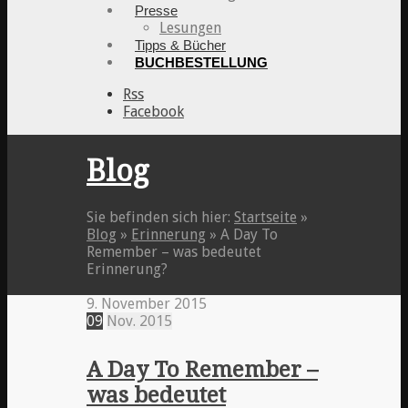
Presse
Lesungen
Tipps & Bücher
BUCHBESTELLUNG
Rss
Facebook
Blog
Sie befinden sich hier:
Startseite
»
Blog
»
Erinnerung
»
A Day To
Remember – was bedeutet
Erinnerung?
9. November 2015
09
Nov.
2015
A Day To Remember –
was bedeutet