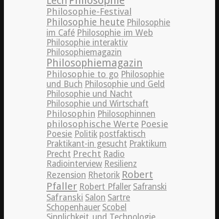
Lech
Philosophie-Festival
Philosophie heute
Philosophie
im Café
Philosophie im Web
Philosophie interaktiv
Philosophiemagazin
Philosophiemagazin
Philosophie to go
Philosophie
und Buch
Philosophie und Geld
Philosophie und Nacht
Philosophie und Wirtschaft
Philosophin
Philosophinnen
philosophische Werte
Poesie
Poesie
Politik
postfaktisch
Praktikant-in gesucht
Praktikum
Precht
Precht
Radio
Radiointerview
Resilienz
Robert
Rezension
Rhetorik
Pfaller
Robert Pfaller
Safranski
Safranski
Salon
Sartre
Schopenhauer
Scobel
Sinnlichkeit_und Technologie