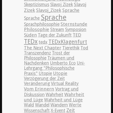
Slavoj
Skeptizismus
Slavoj Zizek
Zizek
Slavoj_Zizek
Sprache
Sprache
Sprache
Sternstunde
Sprachphilosophie
Philosophie
Stream
Symposion
TED
Süden
Tage der Zukunft
TEDx
TEDxKlagenfurt
tedx
The Next Chapter
Tierethik
Tod
Transzendenz
Trost der
Philosophie
Träumen und
Nachdenken
Umberto Eco
Uni-
Lehrgang "Philosophische
Utopie
Praxis"
Utopie
Verzögerung der Zeit
Veränderung
Virtual Reality
Vom Erinnern
Vortrag und
Wahrheit
Diskussion
Wahrheit
und Lüge
Wahrheit und Lüge
Wald
Wandel
Wandern
Werte
Zeit
Wissenschaft
X-Event