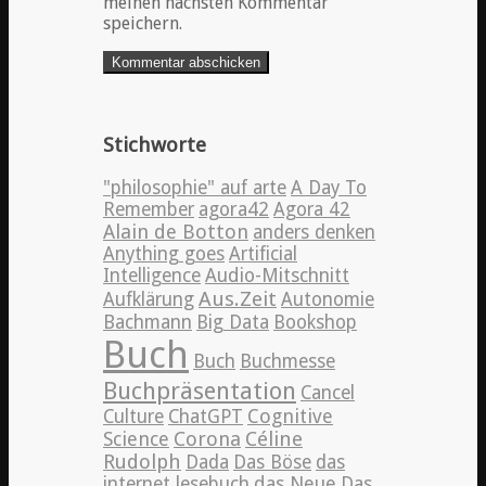
meinen nächsten Kommentar
speichern.
Stichworte
"philosophie" auf arte
A Day To
Remember
agora42
Agora 42
Alain de Botton
anders denken
Anything goes
Artificial
Intelligence
Audio-Mitschnitt
Aus.Zeit
Aufklärung
Autonomie
Bachmann
Big Data
Bookshop
Buch
Buch
Buchmesse
Buchpräsentation
Cancel
Cognitive
Culture
ChatGPT
Science
Corona
Céline
Rudolph
Dada
Das Böse
das
internet lesebuch
das Neue
Das