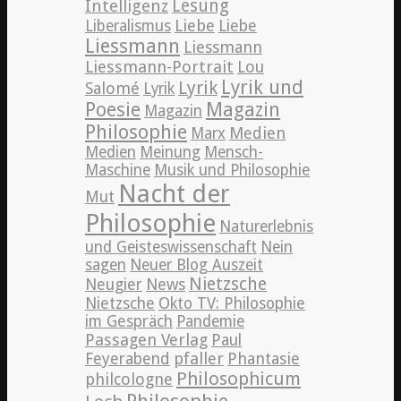
Lesung
Intelligenz
Liebe
Liberalismus
Liebe
Liessmann
Liessmann
Liessmann-Portrait
Lou
Lyrik und
Lyrik
Salomé
Lyrik
Poesie
Magazin
Magazin
Philosophie
Medien
Marx
Medien
Meinung
Mensch-
Maschine
Musik und Philosophie
Nacht der
Mut
Philosophie
Naturerlebnis
und Geisteswissenschaft
Nein
sagen
Neuer Blog Auszeit
Nietzsche
News
Neugier
Nietzsche
Okto TV: Philosophie
im Gespräch
Pandemie
Passagen Verlag
Paul
pfaller
Phantasie
Feyerabend
Philosophicum
philcologne
Philosophie