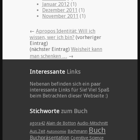
Januar 2012
(1)
Dezember 2011
(1)
November 2011
(1)
←
Apropos Identität: Will ich
wissen, wer ich bin?
(vorheriger
Eintrag)
(nächster Eintrag)
Weisheit kann
man schenken …
→
Interessante
Links
Nebenan befinden sich ein paar
interessante Links für Sie! Viel Spaß
beim Betrachten dieser Webseite :)
Stichworte
zum Buch
agora42
Alain de Botton
Audio-Mitschnitt
Buch
Aus.Zeit
Bachmann
Autonomie
Buchpräsentation
Cognitive Science