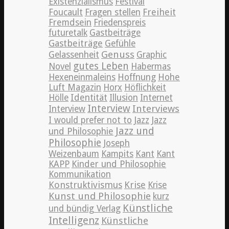
Existenzialismus
Festival
Freiheit
Foucault
Fragen stellen
Fremdsein
Friedenspreis
futuretalk
Gastbeiträge
Gastbeiträge
Gefühle
Genuss
Gelassenheit
Graphic
gutes Leben
Novel
Habermas
Hexeneinmaleins
Hoffnung
Hohe
Luft Magazin
Horx
Höflichkeit
Hölle
Identität
Illusion
Internet
Interview
Interviews
Interview
Jazz
I would prefer not to
Jazz
Jazz und
und Philosophie
Philosophie
Joseph
Weizenbaum
Kampits
Kant
Kant
KAPP
Kinder und Philosophie
Kommunikation
Konstruktivismus
Krise
Krise
Kunst und Philosophie
kurz
Künstliche
und bündig Verlag
Intelligenz
Künstliche