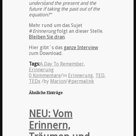
understand the present and the
future if taking the past out of the
equation?”
Mehr rund um das Sujet
#
Erinnerung
folgt an dieser Stelle.
Bleiben Sie dran
.
Hier gibt´s das
ganze Interview
zum Download.
Tags:
A Day To Remember
,
Erinnerung
0 Kommentare
/
in
Erinnerung
,
TED
,
TEDx
/
by
Marion
/
#permalink
Ähnliche Einträge
NEU: Vom
Erinnern,