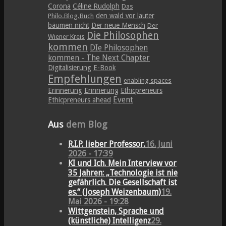
Corona
Céline Rudolph
Das
den wald vor lauter
Philo.Blog.Buch
bäumen nicht
Der neue Mensch
Der
Die Philosophen
Wiener Kreis
kommen
DIe Philosophen
kommen - The Next Chapter
Digitalisierung
E-Book
Empfehlungen
enabling spaces
Erinnerung
Erinnerung
Ethicpreneurs
Event
Ethicpreneurs ahead
Aus
dem Blog
R.I.P. lieber Professor.
16. Juni
2026 - 17:39
KI und Ich. Mein Interview vor
35 Jahren: „Technologie ist nie
gefährlich. Die Gesellschaft ist
es.“ (Joseph Weizenbaum)
19.
Mai 2026 - 19:28
Wittgenstein, Sprache und
(künstliche) Intelligenz
29.