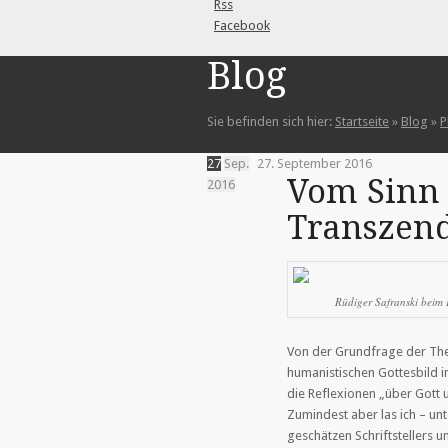
Rss
Facebook
Blog
Sie befinden sich hier:
Startseite
»
Blog
»
P
27
Sep.
27. September 2016
Vom Sinn
2016
Transzen
Rüdiger Safranski beim 
Von der Grundfrage der The
humanistischen Gottesbild i
die Reflexionen „über Gott u
Zumindest aber las ich – u
geschätzen Schriftstellers u