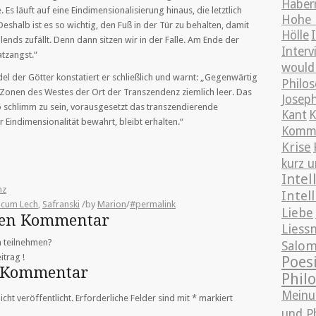
Haber
 Es läuft auf eine Eindimensionalisierung hinaus, die letztlich
Hohe 
eshalb ist es so wichtig, den Fuß in der Tür zu behalten, damit
Hölle
llends zufällt. Denn dann sitzen wir in der Falle. Am Ende der
Interv
atzangst.“
would 
el der Götter konstatiert er schließlich und warnt: „Gegenwärtig
Philo
en Zonen des Westes der Ort der Transzendenz ziemlich leer. Das
Josep
o schlimm zu sein, vorausgesetzt das transzendierende
Kant
 Eindimensionalität bewahrt, bleibt erhalten.“
Kommu
Krise
kurz u
Intel
nz
Intel
icum Lech
,
Safranski
/
by
Marion
/
#permalink
Liebe
inen Kommentar
Liess
n teilnehmen?
Salo
itrag !
Poes
n Kommentar
Phil
Meinu
cht veröffentlicht.
Erforderliche Felder sind mit
*
markiert
und P