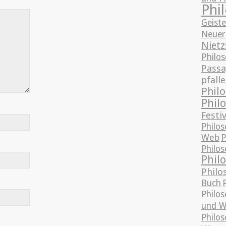
Phi
Geist
Neuer
Nietz
Philo
Passa
pfalle
Phil
Phil
Festiv
Philos
Web
P
Philo
Phil
Philo
Buch
Philo
und W
Philo