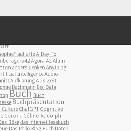
ORTE
sophie" auf arte
A Day To
Alain
mber
agora42
Agora 42
tton
anders denken
Anything
rtificial Intelligence
Audio-
Aus.Zeit
nitt
Aufklärung
omie
Bachmann
Big Data
Buch
hop
Buch
Buchpräsentation
esse
Cognitive
 Culture
ChatGPT
ce
Corona
Céline Rudolph
Das Böse
das internet lesebuch
eue
Das Philo.Blog.Buch
Daten