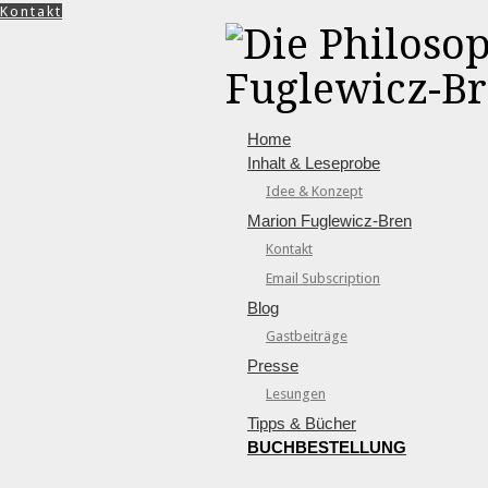
Kontakt
Home
Inhalt & Leseprobe
Idee & Konzept
Marion Fuglewicz-Bren
Kontakt
Email Subscription
Blog
Gastbeiträge
Presse
Lesungen
Tipps & Bücher
BUCHBESTELLUNG