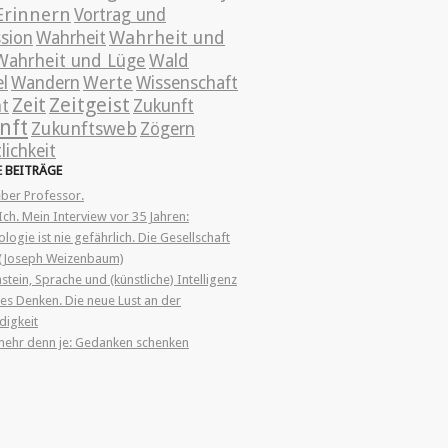
Erinnern
Vortrag und
Wahrheit und
ssion
Wahrheit
Wahrheit und Lüge
Wald
l
Wandern
Werte
Wissenschaft
Zeitgeist
Zeit
nt
Zukunft
nft
Zukunftsweb
Zögern
lichkeit
E
BEITRÄGE
ieber Professor.
Ich. Mein Interview vor 35 Jahren:
logie ist nie gefährlich. Die Gesellschaft
“ (Joseph Weizenbaum)
stein, Sprache und (künstliche) Intelligenz
es Denken. Die neue Lust an der
igkeit
mehr denn je: Gedanken schenken