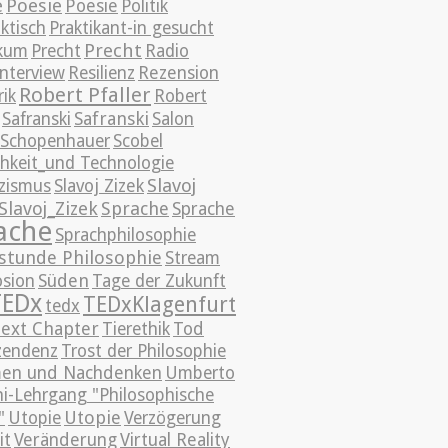
e
Poesie
Poesie
Politik
ktisch
Praktikant-in gesucht
Precht
ikum
Precht
Radio
nterview
Resilienz
Rezension
Robert Pfaller
ik
Robert
Safranski
Safranski
Salon
Schopenhauer
Scobel
chkeit_und Technologie
Slavoj
izismus
Slavoj Zizek
Slavoj_Zizek
Sprache
Sprache
ache
Sprachphilosophie
stunde Philosophie
Stream
Süden
sion
Tage der Zukunft
TEDx
TEDxKlagenfurt
tedx
ext Chapter
Tierethik
Tod
zendenz
Trost der Philosophie
en und Nachdenken
Umberto
i-Lehrgang "Philosophische
Utopie
"
Utopie
Verzögerung
it
Veränderung
Virtual Reality