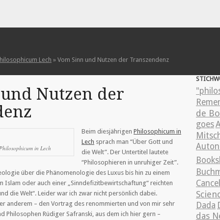
hilosophicum Lech
»
Vom Sinn und Nutzen der Transzendenz
STICHW
 und Nutzen der
"philo
Reme
denz
de Bo
goes
A
Beim diesjährigen
Philosophicum in
Mitsch
Lech
sprach man “Über Gott und
Auton
Philosophicum in Lech
die Welt”. Der Untertitel lautete
Books
“Philosophieren in unruhiger Zeit”.
Buchm
ologie über die Phänomenologie des Luxus bis hin zu einem
Cancel
m Islam oder auch einer „Sinndefizitbewirtschaftung“ reichten
Scien
nd die Welt“. Leider war ich zwar nicht persönlich dabei.
nter anderem – den Vortrag des renommierten und von mir sehr
Dada
nd Philosophen Rüdiger Safranski, aus dem ich hier gern –
das N