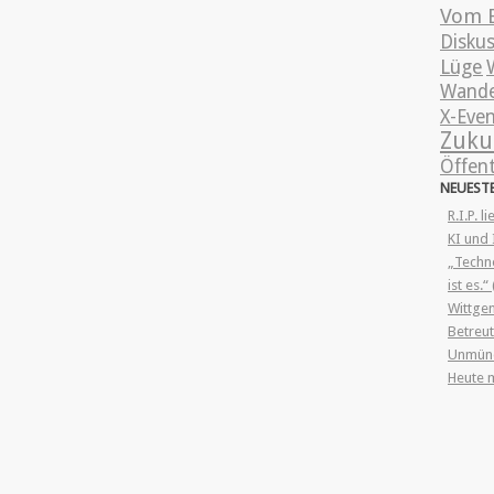
Vom 
Disku
Lüge
Wande
X-Eve
Zuku
Öffent
NEUEST
R.I.P. l
KI und 
„Techno
ist es.
Wittgen
Betreut
Unmünd
Heute 