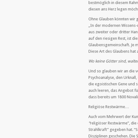
bestmöglich in diesem Rahme
diesen ans Herz legen möch
Ohne Glauben könnten wir ga
„In der modernen Wissens-un
aus zweiter oder dritter Han
auf den riesigen Rest, ist di
Glaubensgemeinschaft. Je m
Diese Art des Glaubens hat a
Wo keine Götter sind, walte
Und so glauben wir an die 
Psychoanalyse, den Urknall,
die egoistischen Gene und s
auch leeren, das Angebot fü
dass bereits um 1800 Novali
Religiöse Restwärme…
Auch vom Mehrwert der Kunst
“
religiöser Restwärme”, die 
Strahlkraft” gegeben hat. “
Disziplinen geschehen. Die 