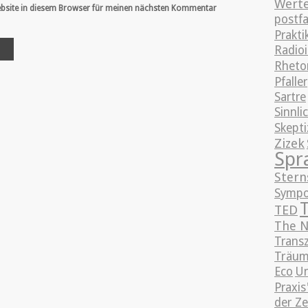
Wert
bsite in diesem Browser für meinen nächsten Kommentar
postfa
Prakt
Radioi
Rhetor
Pfaller
Sartre
Sinnli
Skept
Zizek
Spr
Stern
Sympo
TED
The N
Trans
Träum
Eco
Un
Praxis
der Ze