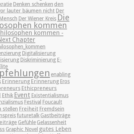
ratie
Denken schenken
den
vor lauter bäumen nicht
Der
Die
Mensch
Der Wiener Kreis
losophen kommen
Philosophen kommen -
Next Chapter
hilosophen_kommen
enzierung
Digitalisierung
lisierung
Diskriminierung
E-
lite
pfehlungen
enabling
Erinnerung
Erinnerung
s
Eros
preneurs
Ethicpreneurs
Event
d
Ethik
Existentialismus
nzialismus
Festival
Foucault
Freiheit
 stellen
Fremdsein
nspreis
futuretalk
Gastbeiträge
eiträge
Gefühle
Gelassenheit
ss
gutes Leben
Graphic Novel