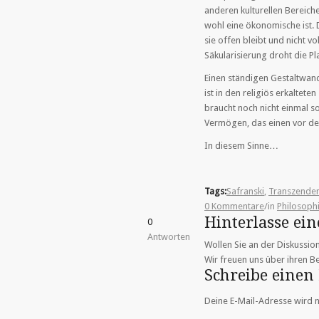
anderen kulturellen Bereiche.
wohl eine ökonomische ist. D
sie offen bleibt und nicht vo
Säkularisierung droht die Pl
Einen ständigen Gestaltwand
ist in den religiös erkaltet
braucht noch nicht einmal s
Vermögen, das einen vor der
In diesem Sinne…
Tags:
Safranski
,
Transzende
0 Kommentare
/
in
Philosoph
Hinterlasse e
0
Antworten
Wollen Sie an der Diskussio
Wir freuen uns über ihren Be
Schreibe eine
Deine E-Mail-Adresse wird ni