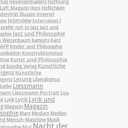
mas
Hexeneinmaleins
Hoffnung
Luft Magazin
Horx
Höflichkeit
Identität
Illusion
Internet
Interview
Interviews
iew
I
Jazz
prefer not to
Jazz und
Jazz und Philosophie
sophie
h Weizenbaum
Kampits
Kant
KAPP
Kinder und Philosophie
Konstruktivismus
nikation
Kunst und Philosophie
Krise
Künstliche
nd bündig Verlag
ligenz
Künstliche
Lesung
ligenz
Liberalismus
Liessmann
Liebe
mann
Liessmann-Portrait
Lou
Lyrik und
Lyrik
mé
Lyrik
ie
Magazin
Magazin
osophie
Medien
Marx
Medien
ng
Mensch-Maschine
Musik
Nacht der
hilosophie
Mut