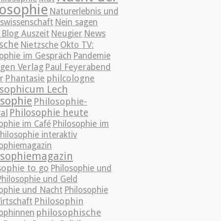
losophie
Naturerlebnis und
eswissenschaft
Nein sagen
News
 Blog Auszeit
Neugier
sche
Nietzsche
Okto TV:
sophie im Gespräch
Pandemie
gen Verlag
Paul Feyerabend
r
Phantasie
philcologne
osophicum Lech
osophie
Philosophie-
Philosophie heute
al
ophie im Café
Philosophie im
hilosophie interaktiv
sophiemagazin
osophiemagazin
sophie to go
Philosophie und
Philosophie und Geld
sophie und Nacht
Philosophie
Philosophin
irtschaft
philosophische
sophinnen