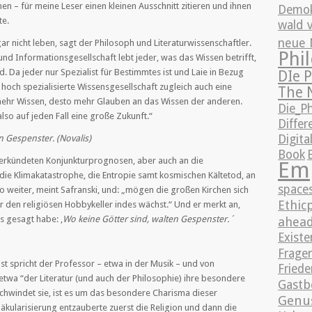
n – für meine Leser einen kleinen Ausschnitt zitieren und ihnen
Demok
te.
wald 
neue 
r nicht leben, sagt der Philosoph und Literaturwissenschaftler.
Phi
d Informationsgesellschaft lebt jeder, was das Wissen betrifft,
d. Da jeder nur Spezialist für Bestimmtes ist und Laie in Bezug
DIe 
e hoch spezialisierte Wissensgesellschaft zugleich auch eine
The 
ehr Wissen, desto mehr Glauben an das Wissen der anderen.
Die_P
lso auf jeden Fall eine große Zukunft.“
Differ
Digita
n Gespenster. (Novalis)
Book
E
verkündeten Konjunkturprognosen, aber auch an die
Em
 die Klimakatastrophe, die Entropie samt kosmischen Kältetod, an
space
o weiter, meint Safranski, und: „mögen die großen Kirchen sich
Ethic
r den religiösen Hobbykeller indes wächst.“ Und er merkt an,
s gesagt habe: ‚
Wo keine Götter sind, walten Gespenster.´
ahea
Existe
Fragen
 spricht der Professor – etwa in der Musik – und
von
Friede
etwa “der Literatur (und auch der Philosophie) ihre besondere
Gastb
Schwindet sie, ist es um das besondere Charisma dieser
Genu
Säkularisierung entzauberte zuerst die Religion und dann die