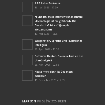
R.I.P. lieber Professor.
16. Juni 2026 - 17:39
KI und Ich. Mein Interview vor 35 Jahren:
„Technologie ist nie gefährlich. Die
Gesellschaft ist es.“ (Joseph
Weizenbaum)
19. Mai 2026 - 19:28
Wittgenstein, Sprache und (künstliche)
Intelligenz
29. April 2026 - 12:57
Betreutes Denken. Die neue Lust an der
Unmündigkeit
26. April 2026 - 02:55
Heute mehr denn je: Gedanken
schenken
16. Dezember 2025 - 17:39
MARION
FUGLÉWICZ-BREN