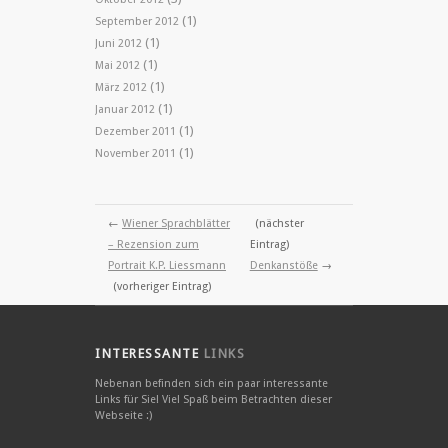
(1)
September 2012
(1)
Juni 2012
(1)
Mai 2012
(1)
März 2012
(1)
Januar 2012
(1)
Dezember 2011
(1)
November 2011
←
Wiener Sprachblätter
(nächster
– Rezension zum
Eintrag)
Portrait K.P. Liessmann
Denkanstöße
→
(vorheriger Eintrag)
INTERESSANTE
LINKS
Nebenan befinden sich ein paar interessante
Links für Sie! Viel Spaß beim Betrachten dieser
Webseite :)