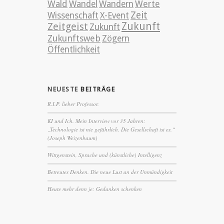
Wald
Wandel
Wandern
Werte
Zeit
Wissenschaft
X-Event
Zeitgeist
Zukunft
Zukunft
Zukunftsweb
Zögern
Öffentlichkeit
NEUESTE
BEITRÄGE
R.I.P. lieber Professor.
KI und Ich. Mein Interview vor 35 Jahren:
„Technologie ist nie gefährlich. Die Gesellschaft ist es.“
(Joseph Weizenbaum)
Wittgenstein, Sprache und (künstliche) Intelligenz
Betreutes Denken. Die neue Lust an der Unmündigkeit
Heute mehr denn je: Gedanken schenken