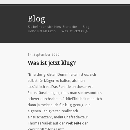
Blog
Sie befinden sich hier:
Startseite
Blog
»
»
Hohe Luft Magazin
Was ist jetzt klug?
»
14. September 2020
Was ist jetzt klug?
“Eine der größten Dummheiten ist es, sich
selbst für klüger zu halten, als man
tatsächlich ist. Das Perfide an dieser Art
Selbsttäuschung ist, dass man sie besonders
schwer durchschaut. Schließlich hält man sich
dann ja meist auch für klug genug, die
eigenen Fähigkeiten realistisch
einzuschätzen”, meint Chefredakteur
Thomas Vašek auf der
Webseite
der
Zeitschrift “Hohe Luft”.