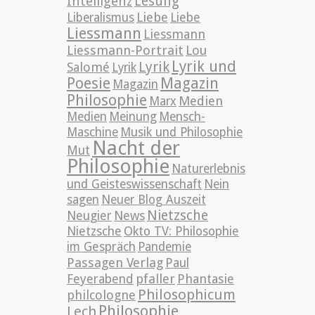
Lesung
Intelligenz
Liebe
Liberalismus
Liebe
Liessmann
Liessmann
Liessmann-Portrait
Lou
Lyrik und
Lyrik
Salomé
Lyrik
Poesie
Magazin
Magazin
Philosophie
Medien
Marx
Medien
Meinung
Mensch-
Maschine
Musik und Philosophie
Nacht der
Mut
Philosophie
Naturerlebnis
und Geisteswissenschaft
Nein
sagen
Neuer Blog Auszeit
Nietzsche
News
Neugier
Nietzsche
Okto TV: Philosophie
im Gespräch
Pandemie
Passagen Verlag
Paul
pfaller
Phantasie
Feyerabend
Philosophicum
philcologne
Philosophie
Lech