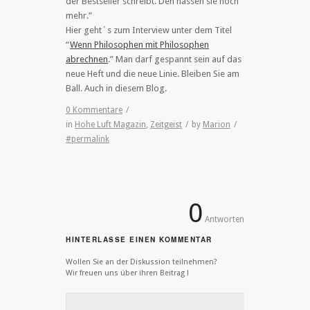
der Bestseller schreibt. Den hassen sie noch
mehr.”
Hier geht´s zum Interview unter dem Titel
“
Wenn Philosophen mit Philosophen
abrechnen
.” Man darf gespannt sein auf das
neue Heft und die neue Linie. Bleiben Sie am
Ball. Auch in diesem Blog.
0 Kommentare
/
in
Hohe Luft Magazin
,
Zeitgeist
/
by
Marion
/
#permalink
0
Antworten
HINTERLASSE EINEN KOMMENTAR
Wollen Sie an der Diskussion teilnehmen?
Wir freuen uns über ihren Beitrag !