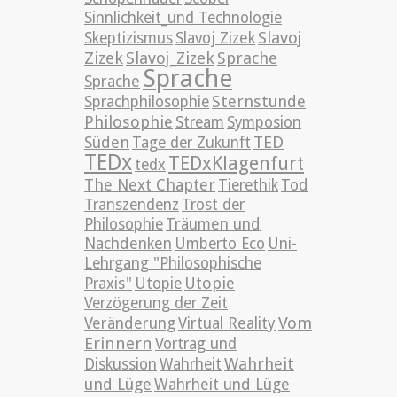
Sinnlichkeit_und Technologie
Slavoj
Skeptizismus
Slavoj Zizek
Zizek
Slavoj_Zizek
Sprache
Sprache
Sprache
Sternstunde
Sprachphilosophie
Philosophie
Stream
Symposion
TED
Süden
Tage der Zukunft
TEDx
TEDxKlagenfurt
tedx
The Next Chapter
Tierethik
Tod
Transzendenz
Trost der
Philosophie
Träumen und
Nachdenken
Umberto Eco
Uni-
Lehrgang "Philosophische
Utopie
Praxis"
Utopie
Verzögerung der Zeit
Vom
Veränderung
Virtual Reality
Erinnern
Vortrag und
Wahrheit
Diskussion
Wahrheit
und Lüge
Wahrheit und Lüge