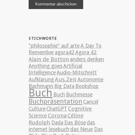
STICHWORTE
"philosophie" auf arte
A Day To
Remember
agora42
Agora 42
Alain de Botton
anders denken
Anything goes
Artificial
Intelligence
Audio-Mitschnitt
Aus.Zeit
Aufklärung
Autonomie
Bachmann
Big Data
Bookshop
Buch
Buch
Buchmesse
Buchpräsentation
Cancel
Cognitive
Culture
ChatGPT
Science
Corona
Céline
Rudolph
Dada
Das Böse
das
internet lesebuch
das Neue
Das