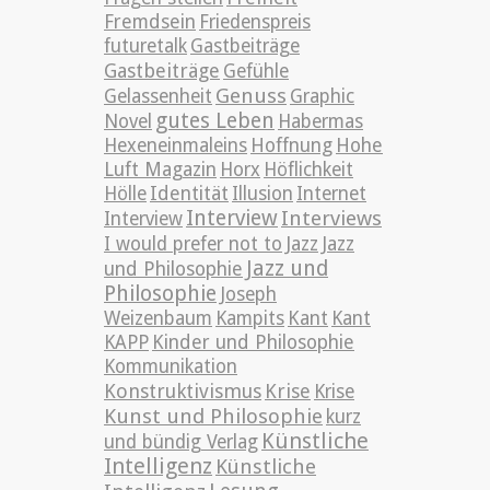
Fremdsein
Friedenspreis
futuretalk
Gastbeiträge
Gastbeiträge
Gefühle
Genuss
Gelassenheit
Graphic
gutes Leben
Novel
Habermas
Hexeneinmaleins
Hoffnung
Hohe
Luft Magazin
Horx
Höflichkeit
Hölle
Identität
Illusion
Internet
Interview
Interviews
Interview
Jazz
I would prefer not to
Jazz
Jazz und
und Philosophie
Philosophie
Joseph
Weizenbaum
Kampits
Kant
Kant
KAPP
Kinder und Philosophie
Kommunikation
Konstruktivismus
Krise
Krise
Kunst und Philosophie
kurz
Künstliche
und bündig Verlag
Intelligenz
Künstliche