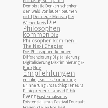
Philo.Blog.Buch
Daten
Demokratie
Denken schenken
den wald vor lauter bäumen
nicht
Der neue Mensch
Der
Die
Wiener Kreis
Philosophen
kommen
DIe
Philosophen kommen -
The Next Chapter
Die_Philosophen_kommen
Differenzierung
Digitalisierung
Digitalisierung
Diskriminierung
E-
Book
Elite
Empfehlungen
Erinnerung
enabling spaces
Erinnerung
Ethicpreneurs
Eros
Ethicpreneurs ahead
Ethik
Event
Existentialismus
Existenzialismus
Festival
Foucault
Freiheit
Fragen stellen