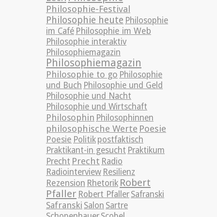
Philosophie-Festival
Philosophie heute
Philosophie
im Café
Philosophie im Web
Philosophie interaktiv
Philosophiemagazin
Philosophiemagazin
Philosophie to go
Philosophie
und Buch
Philosophie und Geld
Philosophie und Nacht
Philosophie und Wirtschaft
Philosophin
Philosophinnen
philosophische Werte
Poesie
Poesie
Politik
postfaktisch
Praktikant-in gesucht
Praktikum
Precht
Precht
Radio
Radiointerview
Resilienz
Robert
Rezension
Rhetorik
Pfaller
Robert Pfaller
Safranski
Safranski
Salon
Sartre
Schopenhauer
Scobel