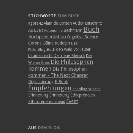
STICHWORTE
ZUM BUCH
agora42
Alain de Botton
Audio-Mitschnitt
Buch
Aus.Zeit
Bachmann
Autonomie
Buchpräsentation
Cognitive Science
Corona
Céline Rudolph
Das
den wald vor lauter
Philo.Blog.Buch
bäumen nicht
Der neue Mensch
Der
Die Philosophen
Wiener Kreis
kommen
DIe Philosophen
kommen - The Next Chapter
Digitalisierung
E-Book
Empfehlungen
enabling spaces
Erinnerung
Erinnerung
Ethicpreneurs
Event
Ethicpreneurs ahead
AUS
DEM BLOG