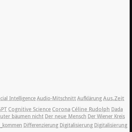
Aus.Zeit
icial Intelligence
Audio-Mitschnitt
Aufklärung
Cognitive Science
Corona
Céline Rudolph
GPT
Dada
auter bäumen nicht
Der neue Mensch
Der Wiener Kreis
en_kommen
Differenzierung
Digitalisierung
Digitalisierung