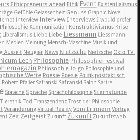
Event
eurs
Ethicpreneurs ahead
Ethik
Existentialismus
Genuss
träge
Gefühle
Gelassenheit
Graphic Novel
Interview
Interviews
ternet
Interview
I would prefer
Konstruktivismus
Krise
Philosophie
Kommunikation
Liessmann
g
Liebe
Liessmann
Liberalismus
Liebe
en
Medien
Meinung
Mensch-Maschine
Musik und
Nietzsche
News
g Auszeit
Neugier
Nietzsche
Okto TV:
Philosophie
hicum Lech
Philosophie-Festival
phiemagazin
Philosophie to go
Philosophie und
ophische Werte
Poesie
Poesie
Politik
postfaktisch
r
Safranski
Robert Pfaller
Safranski
Salon
Sartre
e
Sprache
Sternstunde
Sprache
Sprachphilosophie
Tierethik
Tod
Transzendenz
Trost der Philosophie
Vom Erinnern
it
Veränderung
Virtual Reality
Vortrag
Zeitgeist
Zukunft
Zeit
Zukunftsweb
ent
Zukunft