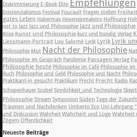
Empfehlungen
Diskriminierung
E-Book
Elite
Freihei
Existenzialismus
Festival
Foucault
Fragen stellen
gutes Leben
Habermas
Hexeneinmaleins
Hoffnung
Hoh
Jazz und Philosophie
Jazz
not to
Jazz und Philosophie
K
Kunst und Philosophie
Krise
kurz und bündig Verlag
Lyrik un
Lyrik
Liessmann-Portrait
Lou Salomé
Lyrik
Nacht der Philosophie
Philosophie
Mut
Nat
Passagen Verlag
Philosophie im Gespräch
Pandemie
Pa
Philosophie heute
Philosophie im Café
Philosophie i
Buch
Philosophie und Geld
Philosophie und Nacht
Philos
Precht
Praktikant-in gesucht
Praktikum
Precht
Radio
Rad
Schopenhauer
Scobel
Sinnlichkeit_und Technologie
Skept
Philosophie
Süden
Stream
Symposion
Tage der Zukunft
Träumen und Nachdenken
Umberto Eco
Uni-Lehrgang "
Wahrheit und Lüge
und Diskussion
Wahrheit
Wahrheit 
Zögern
Öffentlichkeit
Neueste
Beiträge