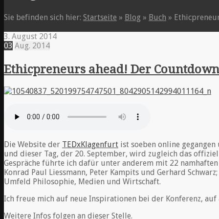
Sie befinden sich hier:
Startseite
»
Blog
»
Buch
»
Ethicpreneu
3. August 2014
03
Aug.
2014
Ethicpreneurs ahead! Der Countdown
Die Website der
TEDxKlagenfurt
ist soeben online gegangen u
und dieser Tag, der 20. September, wird zugleich das offiz
Gespräche führte ich dafür unter anderem mit 22 namhaften
Konrad Paul Liessmann, Peter Kampits und Gerhard Schwarz; 
Umfeld Philosophie, Medien und Wirtschaft.
Ich freue mich auf neue Inspirationen bei der Konferenz, auf 
Weitere Infos folgen an dieser Stelle.