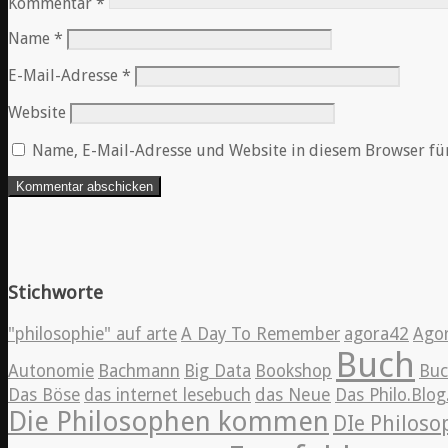
Kommentar
*
Name
*
E-Mail-Adresse
*
Website
Name, E-Mail-Adresse und Website in diesem Browser fü
Stichworte
"philosophie" auf arte
A Day To Remember
agora42
Ago
Buch
Autonomie
Bachmann
Big Data
Bookshop
Bu
Das Böse
das internet lesebuch
das Neue
Das Philo.Blo
Die Philosophen kommen
DIe Philos