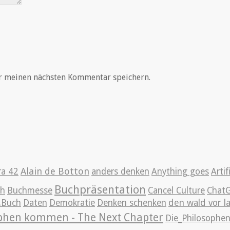
r meinen nächsten Kommentar speichern.
Alain de Botton
ra 42
anders denken
Anything goes
Artif
Buchpräsentation
ch
Buchmesse
Cancel Culture
Chat
g.Buch
Daten
Demokratie
Denken schenken
den wald vor l
ophen kommen - The Next Chapter
Die_Philosoph