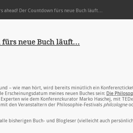
rs ahead! Der Countdown fürs neue Buch läuft…
 fürs neue Buch läuft…
nd – wie man hört, wird bereits minütlich ein Konferenzticket
ielle Erscheinungsdatum meines neuen Buches sein:
Die Philoso
 Experten wie dem Konferenzkurator Marko Haschej, mit TEDx
mit den Veranstaltern der Philosophie-Festivals
philcologne
o
alle bisherigen Buch- und Blogleser (vielleicht auch persönlic