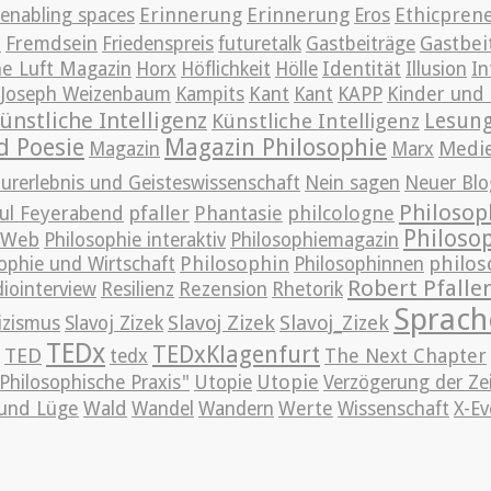
Erinnerung
Erinnerung
Ethicpren
enabling spaces
Eros
t
Gastbei
Fremdsein
Friedenspreis
futuretalk
Gastbeiträge
e Luft Magazin
Horx
Höflichkeit
Hölle
Identität
Illusion
In
Joseph Weizenbaum
Kampits
Kant
Kant
KAPP
Kinder und 
ünstliche Intelligenz
Lesun
Künstliche Intelligenz
d Poesie
Magazin Philosophie
Medi
Magazin
Marx
urerlebnis und Geisteswissenschaft
Nein sagen
Neuer Blo
Philosop
pfaller
Phantasie
philcologne
ul Feyerabend
Philoso
m Web
Philosophie interaktiv
Philosophiemagazin
Philosophin
philos
ophie und Wirtschaft
Philosophinnen
Robert Pfalle
iointerview
Resilienz
Rezension
Rhetorik
Sprach
Slavoj Zizek
Slavoj_Zizek
izismus
Slavoj Zizek
TEDx
TEDxKlagenfurt
TED
The Next Chapter
tedx
Utopie
Philosophische Praxis"
Utopie
Verzögerung der Ze
und Lüge
Wald
Wandel
Wandern
Werte
Wissenschaft
X-Ev