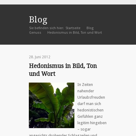
Blog
Sie befinden sich hier:
Startseite
Blog
»
»
Genuss
Hedonismus in Bild, Ton und Wort
»
28. Juni 2012
Hedonismus in Bild, Ton
und Wort
In Zeiten
nahender
Urlaubsfreuden
darf man sich
hedonistischen
Gefühlen ganz
legitim hingeben
– sogar
angesichts drohender Schlagzeilen und