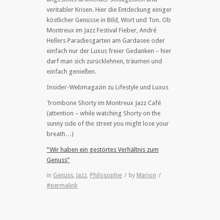
veritabler Krisen. Hier die Entdeckung einiger
köstlicher Genüsse in Bild, Wort und Ton. Ob
Montreux im Jazz Festival Fieber, André
Hellers Paradiesgarten am Gardasee oder
einfach nur der Luxus freier Gedanken – hier
darf man sich zurücklehnen, träumen und
einfach genießen.
Insider-Webmagazin zu Lifestyle und Luxus
Trombone Shorty im Montreux Jazz Café
(attention – while watching Shorty on the
sunny side of the street you might lose your
breath…)
“Wir haben ein gestörtes Verhältnis zum
Genuss”
in
Genuss
,
Jazz
,
Philosophie
/
by
Marion
/
#permalink