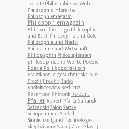
im Café
Philosophie im Web
Philosophie interaktiv
Philosophiemagazin
Philosophiemagazin
Philosophie to go
Philosophie
und Buch
Philosophie und Geld
Philosophie und Nacht
Philosophie und Wirtschaft
Philosophin
Philosophinnen
philosophische Werte
Poesie
Poesie
Politik
postfaktisch
Praktikant-in gesucht
Praktikum
Precht
Precht
Radio
Radiointerview
Resilienz
Robert
Rezension
Rhetorik
Pfaller
Robert Pfaller
Safranski
Safranski
Salon
Sartre
Schopenhauer
Scobel
Sinnlichkeit_und Technologie
Slavoj
Skeptizismus
Slavoj Zizek