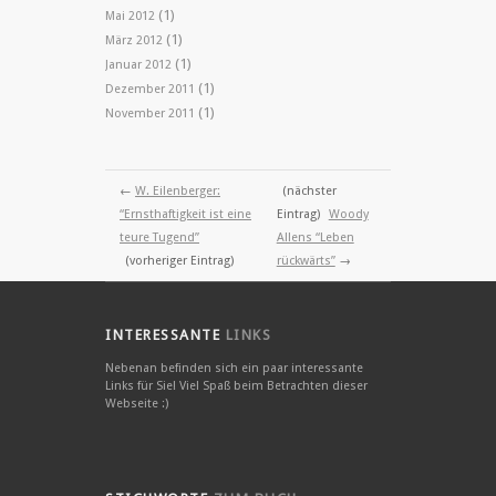
(1)
Mai 2012
(1)
März 2012
(1)
Januar 2012
(1)
Dezember 2011
(1)
November 2011
←
W. Eilenberger:
(nächster
“Ernsthaftigkeit ist eine
Eintrag)
Woody
teure Tugend”
Allens “Leben
(vorheriger Eintrag)
rückwärts”
→
INTERESSANTE
LINKS
Nebenan befinden sich ein paar interessante
Links für Sie! Viel Spaß beim Betrachten dieser
Webseite :)