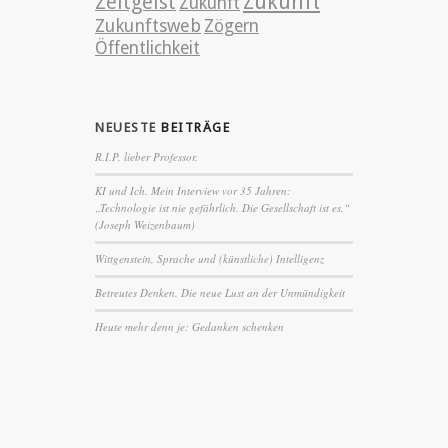
Zeitgeist
Zukunft
Zukunft
Zukunftsweb
Zögern
Öffentlichkeit
NEUESTE
BEITRÄGE
R.I.P. lieber Professor.
KI und Ich. Mein Interview vor 35 Jahren:
„Technologie ist nie gefährlich. Die Gesellschaft ist es.“
(Joseph Weizenbaum)
Wittgenstein, Sprache und (künstliche) Intelligenz
Betreutes Denken. Die neue Lust an der Unmündigkeit
Heute mehr denn je: Gedanken schenken