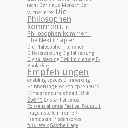
nicht
Der neue Mensch
Der
Die
Wiener Kreis
Philosophen
kommen
DIe
Philosophen kommen -
The Next Chapter
Die_Philosophen_kommen
Differenzierung
Digitalisierung
Digitalisierung
Diskriminierung
E-
Book
Elite
Empfehlungen
Erinnerung
enabling spaces
Erinnerung
Ethicpreneurs
Eros
Ethicpreneurs ahead
Ethik
Event
Existentialismus
Existenzialismus
Festival
Foucault
Freiheit
Fragen stellen
Fremdsein
Friedenspreis
futuretalk
Gastbeiträge