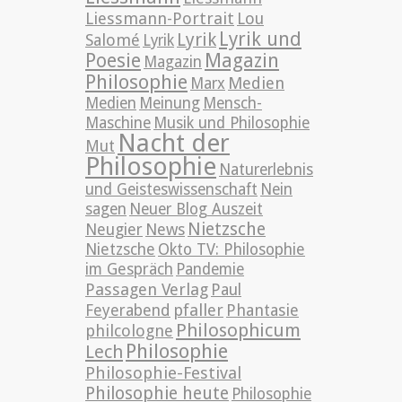
Liessmann-Portrait
Lou
Lyrik und
Lyrik
Salomé
Lyrik
Poesie
Magazin
Magazin
Philosophie
Medien
Marx
Medien
Meinung
Mensch-
Maschine
Musik und Philosophie
Nacht der
Mut
Philosophie
Naturerlebnis
und Geisteswissenschaft
Nein
sagen
Neuer Blog Auszeit
Nietzsche
News
Neugier
Nietzsche
Okto TV: Philosophie
im Gespräch
Pandemie
Passagen Verlag
Paul
pfaller
Phantasie
Feyerabend
Philosophicum
philcologne
Philosophie
Lech
Philosophie-Festival
Philosophie heute
Philosophie