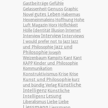
Gastbeiträge
Gefühle
Genuss
Gelassenheit
Graphic
gutes Leben
Novel
Habermas
Hexeneinmaleins
Hoffnung
Hohe
Luft Magazin
Horx
Höflichkeit
Hölle
Identität
Illusion
Internet
Interview
Interviews
Interview
Jazz
I would prefer not to
Jazz
Jazz und
und Philosophie
Philosophie
Joseph
Weizenbaum
Kampits
Kant
Kant
KAPP
Kinder und Philosophie
Kommunikation
Konstruktivismus
Krise
Krise
Kunst und Philosophie
kurz
Künstliche
und bündig Verlag
Intelligenz
Künstliche
Lesung
Intelligenz
Liebe
Liberalismus
Liebe
Liessmann
Liessmann