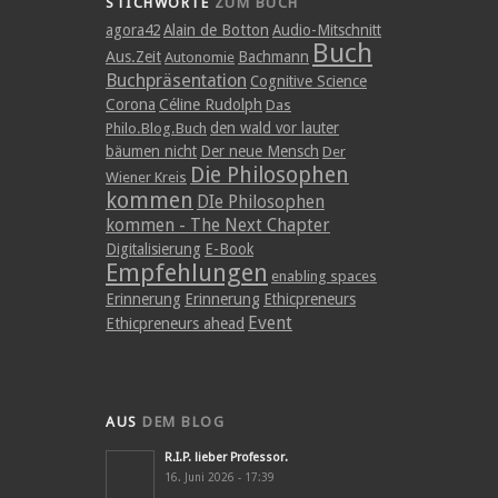
STICHWORTE
ZUM BUCH
agora42
Alain de Botton
Audio-Mitschnitt
Buch
Aus.Zeit
Bachmann
Autonomie
Buchpräsentation
Cognitive Science
Corona
Céline Rudolph
Das
den wald vor lauter
Philo.Blog.Buch
bäumen nicht
Der neue Mensch
Der
Die Philosophen
Wiener Kreis
kommen
DIe Philosophen
kommen - The Next Chapter
Digitalisierung
E-Book
Empfehlungen
enabling spaces
Erinnerung
Erinnerung
Ethicpreneurs
Event
Ethicpreneurs ahead
AUS
DEM BLOG
R.I.P. lieber Professor.
16. Juni 2026 - 17:39