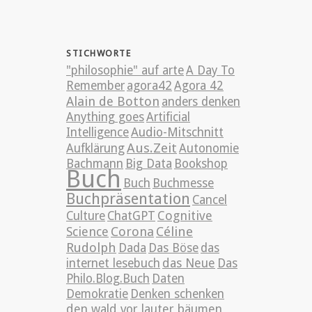
STICHWORTE
"philosophie" auf arte
A Day To
Remember
agora42
Agora 42
Alain de Botton
anders denken
Anything goes
Artificial
Intelligence
Audio-Mitschnitt
Aus.Zeit
Aufklärung
Autonomie
Bachmann
Big Data
Bookshop
Buch
Buch
Buchmesse
Buchpräsentation
Cancel
Cognitive
Culture
ChatGPT
Science
Corona
Céline
Rudolph
Dada
Das Böse
das
internet lesebuch
das Neue
Das
Philo.Blog.Buch
Daten
Demokratie
Denken schenken
den wald vor lauter bäumen