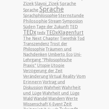
Zizek
Slavoj_Zizek
Sprache
Sprache
Sprache
Sternstunde
Sprachphilosophie
Philosophie
Stream
Symposion
TED
Süden
Tage der Zukunft
TEDx
TEDxKlagenfurt
tedx
The Next Chapter
Tierethik
Tod
Transzendenz
Trost der
Philosophie
Träumen und
Nachdenken
Umberto Eco
Uni-
Lehrgang "Philosophische
Utopie
Praxis"
Utopie
Verzögerung der Zeit
Vom
Veränderung
Virtual Reality
Erinnern
Vortrag und
Wahrheit
Diskussion
Wahrheit
und Lüge
Wahrheit und Lüge
Wald
Wandel
Wandern
Werte
Zeit
Wissenschaft
X-Event