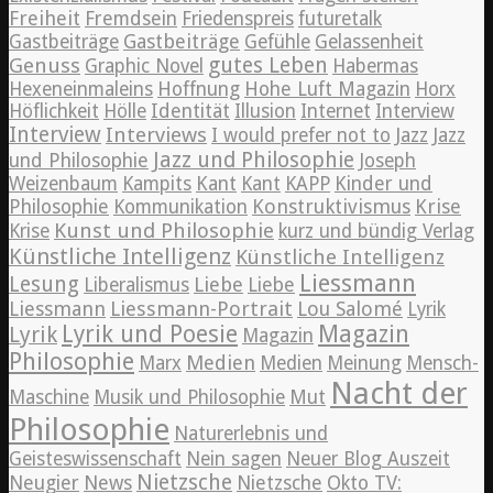
Freiheit
Fremdsein
Friedenspreis
futuretalk
Gastbeiträge
Gastbeiträge
Gefühle
Gelassenheit
Genuss
gutes Leben
Graphic Novel
Habermas
Hexeneinmaleins
Hoffnung
Hohe Luft Magazin
Horx
Höflichkeit
Hölle
Identität
Illusion
Internet
Interview
Interview
Interviews
Jazz
I would prefer not to
Jazz
Jazz und Philosophie
und Philosophie
Joseph
Weizenbaum
Kampits
Kant
Kant
KAPP
Kinder und
Konstruktivismus
Krise
Philosophie
Kommunikation
Kunst und Philosophie
Krise
kurz und bündig Verlag
Künstliche Intelligenz
Künstliche Intelligenz
Liessmann
Lesung
Liebe
Liberalismus
Liebe
Liessmann
Liessmann-Portrait
Lou Salomé
Lyrik
Lyrik und Poesie
Magazin
Lyrik
Magazin
Philosophie
Medien
Marx
Medien
Meinung
Mensch-
Nacht der
Maschine
Musik und Philosophie
Mut
Philosophie
Naturerlebnis und
Geisteswissenschaft
Nein sagen
Neuer Blog Auszeit
Nietzsche
News
Neugier
Nietzsche
Okto TV: