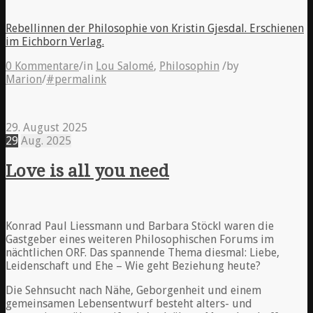
Rebellinnen der Philosophie von Kristin Gjesdal. Erschienen
im Eichborn Verlag.
0 Kommentare
/
in
Lou Salomé
,
Philosophin
/
by
Marion
/
#permalink
29. August 2025
29
Aug.
2025
Love is all you need
Konrad Paul Liessmann und Barbara Stöckl waren die
Gastgeber eines weiteren Philosophischen Forums im
nächtlichen ORF. Das spannende Thema diesmal: Liebe,
Leidenschaft und Ehe – Wie geht Beziehung heute?
Die Sehnsucht nach Nähe, Geborgenheit und einem
gemeinsamen Lebensentwurf besteht alters- und