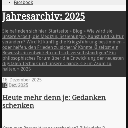
Facebook
Jahresarchiv: 2025
Sie befinden sich hier:
Startseite
»
Blog
»
Wie wird sie
unsere Arbeit, die Medizin, Beziehungen, Kunst und Kultur
verändern? Wird KI künftig die Kriegsführung bestimmen –
oder helfen, den Frieden zu sichern? Könnte KI selbst ein
Bewusstsein entwickeln und sich verselbständigen? Ein
philosophisches Forum über die Entwicklung der neuesten
digitalen Technik und unsere Chance, sie im Zaum zu
halten.
»
2025
16. Dezember 2025
16
Dez.
2025
Heute mehr denn je: Gedanken
schenken