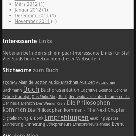
März 2012
(1)
Januar 2012
(1)
Dezember 2011
(1)
November 2011
(1)
Interessante
Links
Nebenan befinden sich ein paar interessante Links für Sie!
Viel Spaß beim Betrachten dieser Webseite :)
Stichworte
zum Buch
agora42
Alain de Botton
Audio-Mitschnitt
Aus.Zeit
Autonomie
Buch
Buchpräsentation
Bachmann
Cognitive Science
Corona
Céline Rudolph
den wald vor lauter bäumen nicht
Das Philo.Blog.Buch
Die Philosophen
Der neue Mensch
Der Wiener Kreis
kommen
DIe Philosophen kommen - The Next Chapter
Empfehlungen
Digitalisierung
E-Book
enabling spaces
Event
Erinnerung
Erinnerung
Ethicpreneurs
Ethicpreneurs ahead
Aus
dem Blog