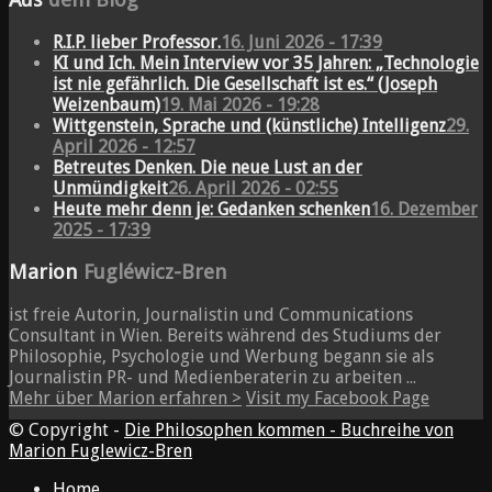
R.I.P. lieber Professor.
16. Juni 2026 - 17:39
KI und Ich. Mein Interview vor 35 Jahren: „Technologie
ist nie gefährlich. Die Gesellschaft ist es.“ (Joseph
Weizenbaum)
19. Mai 2026 - 19:28
Wittgenstein, Sprache und (künstliche) Intelligenz
29.
April 2026 - 12:57
Betreutes Denken. Die neue Lust an der
Unmündigkeit
26. April 2026 - 02:55
Heute mehr denn je: Gedanken schenken
16. Dezember
2025 - 17:39
Marion
Fugléwicz-Bren
ist freie Autorin, Journalistin und Communications
Consultant in Wien. Bereits während des Studiums der
Philosophie, Psychologie und Werbung begann sie als
Journalistin PR- und Medienberaterin zu arbeiten ...
Mehr über Marion erfahren >
Visit my Facebook Page
© Copyright -
Die Philosophen kommen - Buchreihe von
Marion Fuglewicz-Bren
Home