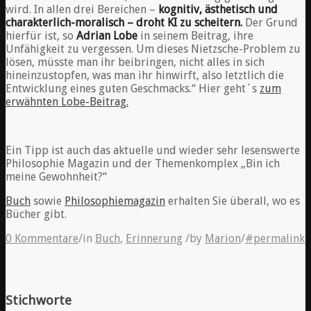
wird. In allen drei Bereichen –
kognitiv, ästhetisch und
charakterlich-moralisch – droht KI zu scheitern.
Der Grund
hierfür ist, so
Adrian Lobe
in seinem Beitrag, ihre
Unfähigkeit zu vergessen. Um dieses Nietzsche-Problem zu
lösen, müsste man ihr beibringen, nicht alles in sich
hineinzustopfen, was man ihr hinwirft, also letztlich die
Entwicklung eines guten Geschmacks.“ Hier geht´s
zum
erwähnten Lobe-Beitrag.
Ein Tipp ist auch das aktuelle und wieder sehr lesenswerte
Philosophie Magazin und der Themenkomplex „Bin ich
meine Gewohnheit?“
Buch
sowie
Philosophiemagazin
erhalten Sie überall, wo es
Bücher gibt.
0 Kommentare
/
in
Buch
,
Erinnerung
/
by
Marion
/
#permalink
Stichworte