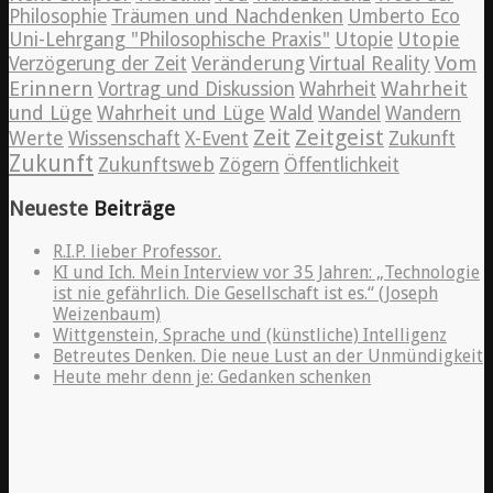
Philosophie
Träumen und Nachdenken
Umberto Eco
Utopie
Uni-Lehrgang "Philosophische Praxis"
Utopie
Vom
Verzögerung der Zeit
Veränderung
Virtual Reality
Erinnern
Wahrheit
Vortrag und Diskussion
Wahrheit
und Lüge
Wahrheit und Lüge
Wald
Wandel
Wandern
Zeitgeist
Zeit
Werte
Wissenschaft
X-Event
Zukunft
Zukunft
Zukunftsweb
Zögern
Öffentlichkeit
Neueste
Beiträge
R.I.P. lieber Professor.
KI und Ich. Mein Interview vor 35 Jahren: „Technologie
ist nie gefährlich. Die Gesellschaft ist es.“ (Joseph
Weizenbaum)
Wittgenstein, Sprache und (künstliche) Intelligenz
Betreutes Denken. Die neue Lust an der Unmündigkeit
Heute mehr denn je: Gedanken schenken