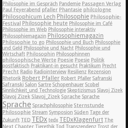
Passagen Verlag
Philosophie im Gespräch
Pandemie
pfaller
Phantasie
philcologne
Paul Feyerabend
Philosophie
Philosophicum Lech
Philosophie-
Philosophie heute
Festival
Philosophie im Café
Philosophie im Web
Philosophie interaktiv
Philosophiemagazin
Philosophiemagazin
Philosophie to go
Philosophie und Buch
Philosophie
und Geld
Philosophie und Nacht
Philosophie und
Philosophin
Wirtschaft
Philosophinnen
philosophische Werte
Poesie
Poesie
Politik
postfaktisch
Praktikant-in gesucht
Praktikum
Precht
Precht
Radio
Radiointerview
Resilienz
Rezension
Robert Pfaller
Rhetorik
Robert Pfaller
Safranski
Safranski
Salon
Sartre
Schopenhauer
Scobel
Sinnlichkeit_und Technologie
Skeptizismus
Slavoj Zizek
Slavoj Zizek
Slavoj_Zizek
Sprache
Sprache
Sprache
Sternstunde
Sprachphilosophie
Philosophie
Süden
Stream
Symposion
Tage der
TEDx
TEDxKlagenfurt
TED
The
Zukunft
tedx
Next Chapter
Tierethik
Tod
Transzendenz
Trost der