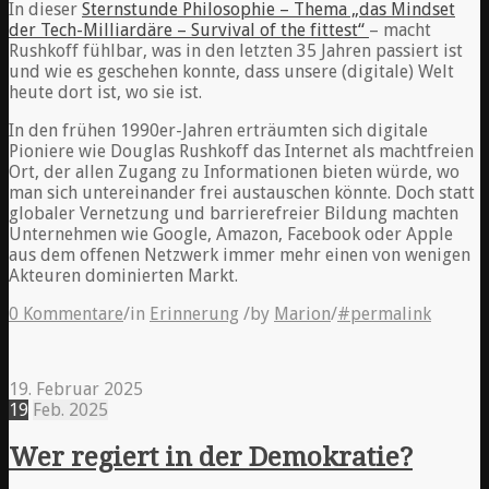
In dieser
Sternstunde Philosophie – Thema „das Mindset
der Tech-Milliardäre – Survival of the fittest“
– macht
Rushkoff fühlbar, was in den letzten 35 Jahren passiert ist
und wie es geschehen konnte, dass unsere (digitale) Welt
heute dort ist, wo sie ist.
In den frühen 1990er-Jahren erträumten sich digitale
Pioniere wie Douglas Rushkoff das Internet als machtfreien
Ort, der allen Zugang zu Informationen bieten würde, wo
man sich untereinander frei austauschen könnte. Doch statt
globaler Vernetzung und barrierefreier Bildung machten
Unternehmen wie Google, Amazon, Facebook oder Apple
aus dem offenen Netzwerk immer mehr einen von wenigen
Akteuren dominierten Markt.
0 Kommentare
/
in
Erinnerung
/
by
Marion
/
#permalink
19. Februar 2025
19
Feb.
2025
Wer regiert in der Demokratie?