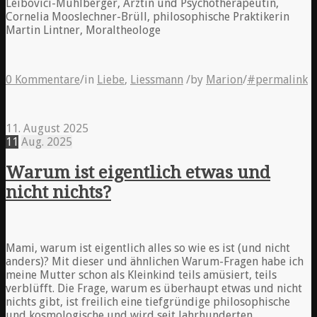
Leibovici-Mühlberger, Ärztin und Psychotherapeutin,
Cornelia Mooslechner-Brüll, philosophische Praktikerin
Martin Lintner, Moraltheologe
0 Kommentare
/
in
Liebe
,
Liessmann
/
by
Marion
/
#permalink
11. August 2025
11
Aug.
2025
Warum ist eigentlich etwas und
nicht nichts?
Mami, warum ist eigentlich alles so wie es ist (und nicht
anders)? Mit dieser und ähnlichen Warum-Fragen habe ich
meine Mutter schon als Kleinkind teils amüsiert, teils
verblüfft. Die Frage, warum es überhaupt etwas und nicht
nichts gibt, ist freilich eine tiefgründige philosophische
und kosmologische und wird seit Jahrhunderten