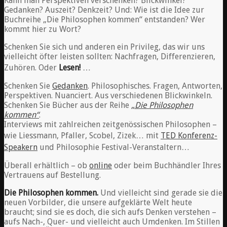
Kann man Perspektiven verschenken? Blickwinkel?
Gedanken? Auszeit? Denkzeit? Und: Wie ist die Idee zur
Buchreihe „Die Philosophen kommen“ entstanden? Wer
kommt hier zu Wort?
Schenken Sie sich und anderen ein Privileg, das wir uns
vielleicht öfter leisten sollten: Nachfragen, Differenzieren,
Zuhören. Oder
Lesen!
…
Schenken Sie
Gedanken
. Philosophisches. Fragen, Antworten,
Perspektiven. Nuanciert. Aus verschiedenen Blickwinkeln.
Schenken Sie Bücher aus der Reihe
„Die Philosophen
kommen“
.
Interviews mit zahlreichen zeitgenössischen Philosophen –
wie Liessmann, Pfaller, Scobel, Zizek… mit
TED Konferenz-
Speakern
und Philosophie Festival-Veranstaltern…
Überall erhältlich – ob
online
oder beim Buchhändler Ihres
Vertrauens auf Bestellung.
Die Philosophen kommen.
Und vielleicht sind gerade sie die
neuen Vorbilder, die unsere aufgeklärte Welt heute
braucht; sind sie es doch, die sich aufs Denken verstehen –
aufs Nach-, Quer- und vielleicht auch Umdenken. Im Stillen