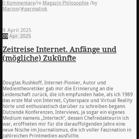
0 Kommentare
/
in
Magazin Philosophie
/
by
Marion
/
#permalink
9. April 2025
09
Apr.
2025
Zeitreise Internet. Anfänge und
(mögliche) Zukünfte
Douglas Rushkoff, Internet-Pionier, Autor und
Medientheoretiker gab mir die Erinnerung an die
Leidenschaft zurück, die ich empfunden habe, als ich 1989
das erste Mal von Internet, Cyberspace und Virtual Reality
hörte und enthusiastisch darüber zu schreiben begann.
Dutzende Konferenzen, Interviews, ja sogar ein eigenes
Medium namens „Intertech“, dessen Chefredakteurin ich
war, eröffneten mir für die darauffolgenden Jahre eine
neue Nische im Journalismus, die ich voller Faszination in
zahlreichen Printmedien ausfüllte.