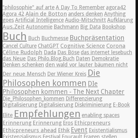
"philosophie" auf arte
A Day To Remember
agora42
Alain de Botton
Agora 42
anders denken
Anything
goes
Artificial Intelligence
Audio-Mitschnitt
Aufklärung
Aus.Zeit
Autonomie
Bachmann
Big Data
Bookshop
Buch
Buchpräsentation
Buch
Buchmesse
Cognitive Science
Corona
Cancel Culture
ChatGPT
Céline Rudolph
Dada
Das Böse
das internet lesebuch
das Neue
Das Philo.Blog.Buch
Daten
Demokratie
Denken schenken
den wald vor lauter bäumen nicht
Die
Der neue Mensch
Der Wiener Kreis
Philosophen kommen
DIe
Philosophen kommen - The Next Chapter
Die_Philosophen_kommen
Differenzierung
Digitalisierung
Digitalisierung
Diskriminierung
E-Book
Empfehlungen
Elite
enabling spaces
Erinnerung
Erinnerung
Ethicpreneurs
Eros
Event
Ethicpreneurs ahead
Ethik
Existentialismus
Existenzialismus
Festival
Foucault
Fragen stellen