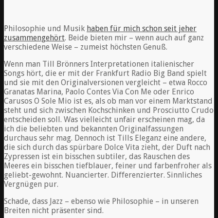
Philosophie und Musik
haben für mich schon seit jeher
zusammengehört
. Beide bieten mir – wenn auch auf ganz
verschiedene Weise – zumeist höchsten Genuß.
Wenn man Till Brönners Interpretationen italienischer
Songs hört, die er mit der Frankfurt Radio Big Band spielt
und sie mit den Originalversionen vergleicht – etwa Rocco
Granatas Marina, Paolo Contes Via Con Me oder Enrico
Carusos O Sole Mio ist es, als ob man vor einem Marktstand
steht und sich zwischen Kochschinken und Prosciutto Crudo
entscheiden soll. Was vielleicht unfair erscheinen mag, da
ich die beliebten und bekannten Originalfassungen
durchaus sehr mag. Dennoch ist Tills Eleganz eine andere,
die sich durch das spürbare Dolce Vita zieht, der Duft nach
Zypressen ist ein bisschen subtiler, das Rauschen des
Meeres ein bisschen tiefblauer, feiner und farbenfroher als
geliebt-gewohnt. Nuancierter. Differenzierter. Sinnliches
Vergnügen pur.
Schade, dass Jazz – ebenso wie Philosophie – in unseren
Breiten nicht präsenter sind.