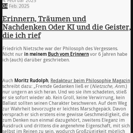
4. Februar 2025
04
Feb.
2025
Erinnern, Träumen und
Nachdenken Oder KI und die Geister,
die ich rief
Friedrich Nietzsche war der Philosoph des Vergessens.
Nicht nur
in meinem
Buch vom Erinnern
vor 6 Jahren habe
ich (auch) darüber geschrieben.
Auch
Moritz Rudolph
,
Redakteur beim Philosophie Magazin
schreibt dazu: „Fremde Gedanken ließ er (
Nietzsche, Anm.
)
nur ungern an sich heran. Und wo sie ihm schadeten, stieß
er sie sofort wieder ab. Kein Groll, keine Verwirrung, kein
Ballast sollten seinen Charakter beschweren. Auf dem Weg
zur Wahrheit bevorzugte er leichtes Marschgepäck. Davon
versprach er sich erstens eine gewisse Geschmeidigkeit, die
zum Denken nun einmal dazugehört, zweitens Eleganz im
Ausdruck und drittens die angenehme Eigenschaft, mit sich
selbst im Reinen zu sein, wodurch Großzügigkeit möglich