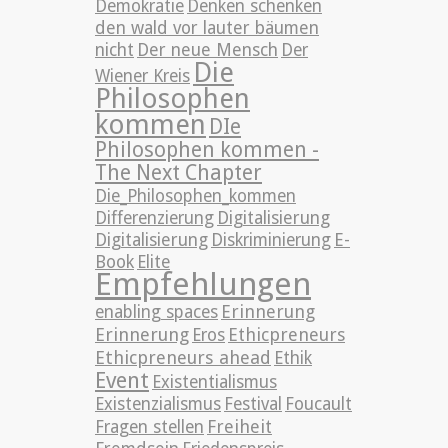
Demokratie
Denken schenken
den wald vor lauter bäumen
nicht
Der neue Mensch
Der
Die
Wiener Kreis
Philosophen
kommen
DIe
Philosophen kommen -
The Next Chapter
Die_Philosophen_kommen
Differenzierung
Digitalisierung
Digitalisierung
Diskriminierung
E-
Book
Elite
Empfehlungen
Erinnerung
enabling spaces
Erinnerung
Ethicpreneurs
Eros
Ethicpreneurs ahead
Ethik
Event
Existentialismus
Existenzialismus
Festival
Foucault
Freiheit
Fragen stellen