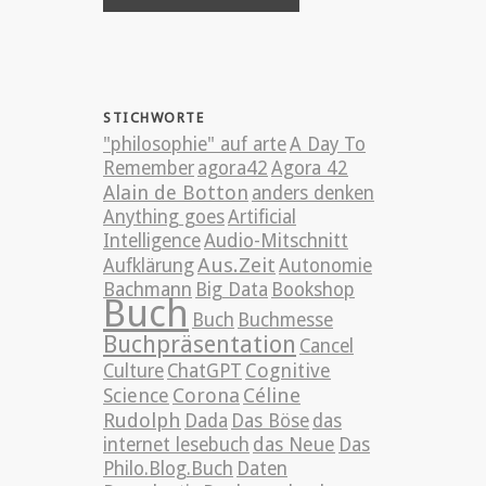
STICHWORTE
"philosophie" auf arte
A Day To
Remember
agora42
Agora 42
Alain de Botton
anders denken
Anything goes
Artificial
Intelligence
Audio-Mitschnitt
Aus.Zeit
Aufklärung
Autonomie
Bachmann
Big Data
Bookshop
Buch
Buch
Buchmesse
Buchpräsentation
Cancel
Cognitive
Culture
ChatGPT
Science
Corona
Céline
Rudolph
Dada
Das Böse
das
internet lesebuch
das Neue
Das
Philo.Blog.Buch
Daten