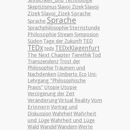
Sinnlichkeit_und Technologie
Slavoj
Skeptizismus
Slavoj Zizek
Zizek
Slavoj_Zizek
Sprache
Sprache
Sprache
Sternstunde
Sprachphilosophie
Philosophie
Stream
Symposion
TED
Süden
Tage der Zukunft
TEDx
TEDxKlagenfurt
tedx
The Next Chapter
Tierethik
Tod
Transzendenz
Trost der
Philosophie
Träumen und
Nachdenken
Umberto Eco
Uni-
Lehrgang "Philosophische
Utopie
Praxis"
Utopie
Verzögerung der Zeit
Vom
Veränderung
Virtual Reality
Erinnern
Vortrag und
Wahrheit
Diskussion
Wahrheit
und Lüge
Wahrheit und Lüge
Wald
Wandel
Wandern
Werte