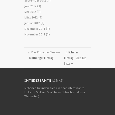
(1)
September 2012
(1)
Juni 2012
(1)
Mai 2012
(1)
März 2012
(1)
Januar 2012
(1)
Dezember 2011
(1)
November 2011
←
Das Ende der Illusion
(nächster
(vorheriger Eintrag)
Eintrag)
Zeit für
Lyrik
→
INTERESSANTE
LINKS
Nebenan befinden sich ein paar interessante
Links für Sie! Viel Spaß beim Betrachten dieser
Webseite :)