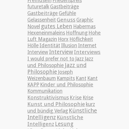
Fremdsein
Friedenspreis
futuretalk
Gastbeiträge
Gastbeiträge
Gefühle
Genuss
Gelassenheit
Graphic
gutes Leben
Novel
Habermas
Hexeneinmaleins
Hoffnung
Hohe
Luft Magazin
Horx
Höflichkeit
Hölle
Identität
Illusion
Internet
Interview
Interviews
Interview
Jazz
I would prefer not to
Jazz
Jazz und
und Philosophie
Philosophie
Joseph
Weizenbaum
Kampits
Kant
Kant
KAPP
Kinder und Philosophie
Kommunikation
Konstruktivismus
Krise
Krise
Kunst und Philosophie
kurz
Künstliche
und bündig Verlag
Intelligenz
Künstliche
Lesung
Intelligenz