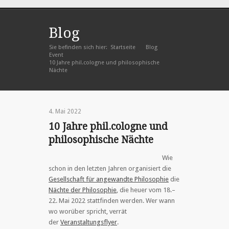
Blog
Sie befinden sich hier:
Startseite
Blog
»
»
Event
»
10 Jahre phil.cologne und philosophische
Nächte
4. Mai 2022
10 Jahre phil.cologne und
philosophische Nächte
Wie
schon in den letzten Jahren organisiert die
Gesellschaft für angewandte Philosophie
die
Nächte der Philosophie
, die heuer vom 18.–
22. Mai 2022 stattfinden werden. Wer wann
wo worüber spricht, verrät
der
Veranstaltungsflyer
.