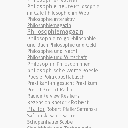
Philosophie heute
Philosophie
im Café
Philosophie im Web
Philosophie interaktiv
Philosophiemagazin
Philosophiemagazin
Philosophie to go
Philosophie
und Buch
Philosophie und Geld
Philosophie und Nacht
Philosophie und Wirtschaft
Philosophin
Philosophinnen
philosophische Werte
Poesie
Poesie
Politik
postfaktisch
Praktikant-in gesucht
Praktikum
Precht
Precht
Radio
Radiointerview
Resilienz
Robert
Rezension
Rhetorik
Pfaller
Robert Pfaller
Safranski
Safranski
Salon
Sartre
Schopenhauer
Scobel