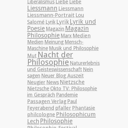
Liebe
Liberalismus
Liebe
Liessmann
Liessmann
Liessmann-Portrait
Lou
Lyrik und
Lyrik
Salomé
Lyrik
Poesie
Magazin
Magazin
Philosophie
Medien
Marx
Medien
Meinung
Mensch-
Maschine
Musik und Philosophie
Nacht der
Mut
Philosophie
Naturerlebnis
und Geisteswissenschaft
Nein
sagen
Neuer Blog Auszeit
Nietzsche
News
Neugier
Nietzsche
Okto TV: Philosophie
im Gespräch
Pandemie
Passagen Verlag
Paul
pfaller
Phantasie
Feyerabend
Philosophicum
philcologne
Philosophie
Lech
Philosophie-Festival