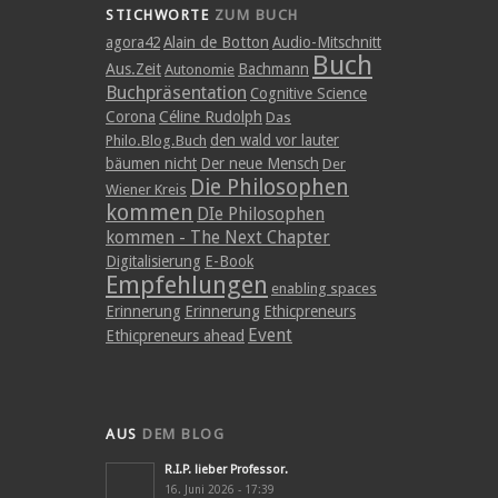
STICHWORTE
ZUM BUCH
agora42
Alain de Botton
Audio-Mitschnitt
Buch
Aus.Zeit
Bachmann
Autonomie
Buchpräsentation
Cognitive Science
Corona
Céline Rudolph
Das
den wald vor lauter
Philo.Blog.Buch
bäumen nicht
Der neue Mensch
Der
Die Philosophen
Wiener Kreis
kommen
DIe Philosophen
kommen - The Next Chapter
Digitalisierung
E-Book
Empfehlungen
enabling spaces
Erinnerung
Erinnerung
Ethicpreneurs
Event
Ethicpreneurs ahead
AUS
DEM BLOG
R.I.P. lieber Professor.
16. Juni 2026 - 17:39