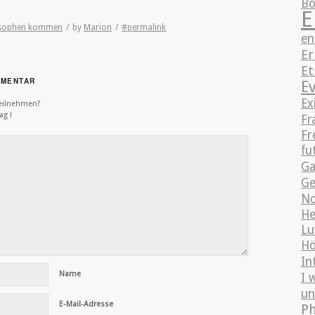
Bo
E
osophen kommen
/
by
Marion
/
#permalink
en
Er
Et
MMENTAR
E
Ex
teilnehmen?
ag !
Fr
Fr
fu
Ga
Ge
No
He
Lu
Hö
In
Name
I 
un
E-Mail-Adresse
Ph