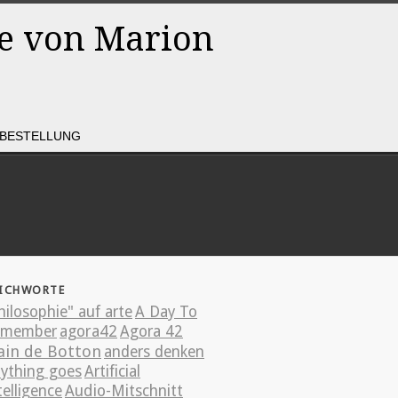
Rss
Facebook
BESTELLUNG
ICHWORTE
hilosophie" auf arte
A Day To
emember
agora42
Agora 42
ain de Botton
anders denken
ything goes
Artificial
telligence
Audio-Mitschnitt