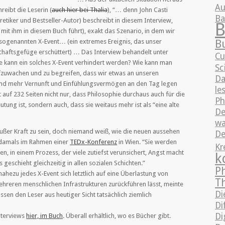
Au
reibt die Leserin (
auch hier bei Thalia
), “… denn John Casti
B
etiker und Bestseller-Autor) beschreibt in diesem Interview,
B
mit ihm in diesem Buch führt), exakt das Szenario, in dem wir
B
sogenannten X-Event… (ein extremes Ereignis, das unser
chaftsgefüge erschüttert) … Das Interview behandelt unter
Cu
e kann ein solches X-Event verhindert werden? Wie kann man
Sc
zuwachen und zu begreifen, dass wir etwas an unseren
Da
d mehr Vernunft und Einfühlungsvermögen an den Tag legen
le
auf 232 Seiten nicht nur, dass Philosophie durchaus auch für die
Ph
tung ist, sondern auch, dass sie weitaus mehr ist als “eine alte
De
wa
außer Kraft zu sein, doch niemand weiß, wie die neuen aussehen
De
 damals im Rahmen einer
TEDx-Konferenz
in Wien. “Sie werden
Kr
en, in einem Prozess, der viele zutiefst verunsichert, Angst macht
k
geschieht gleichzeitig in allen sozialen Schichten.”
P
ahezu jedes X-Event sich letztlich auf eine Überlastung von
T
ehreren menschlichen Infrastrukturen zurückführen lässt, meinte
Di
ssen den Leser aus heutiger Sicht tatsächlich ziemlich
Di
Di
nterviews
hier, im Buch
. Überall erhältlich, wo es Bücher gibt.