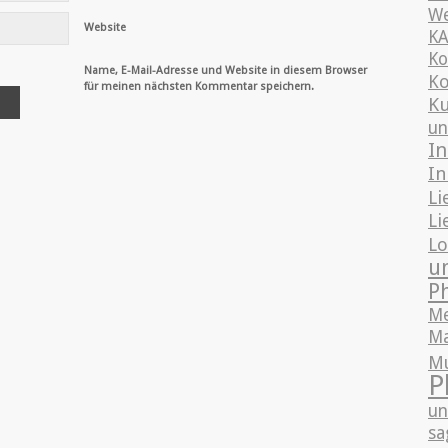
We
Website
K
Ko
Name, E-Mail-Adresse und Website in diesem Browser
Ko
für meinen nächsten Kommentar speichern.
Ku
un
In
In
Li
Li
Lo
u
P
Me
Ma
M
P
un
sa