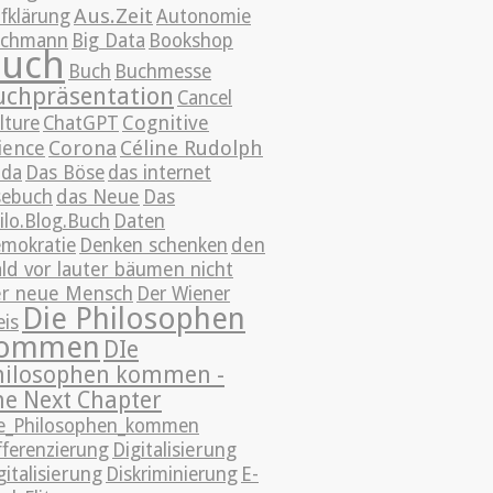
Aus.Zeit
fklärung
Autonomie
achmann
Big Data
Bookshop
uch
Buch
Buchmesse
uchpräsentation
Cancel
Cognitive
lture
ChatGPT
ience
Corona
Céline Rudolph
da
Das Böse
das internet
sebuch
das Neue
Das
ilo.Blog.Buch
Daten
mokratie
Denken schenken
den
ld vor lauter bäumen nicht
r neue Mensch
Der Wiener
Die Philosophen
eis
ommen
DIe
hilosophen kommen -
he Next Chapter
e_Philosophen_kommen
fferenzierung
Digitalisierung
gitalisierung
Diskriminierung
E-