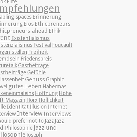
ok
Elite
mpfehlungen
Erinnerung
abling spaces
innerung
Ethicpreneurs
Eros
hicpreneurs ahead
Ethik
vent
Existentialismus
istenzialismus
Festival
Foucault
Freiheit
agen stellen
emdsein
Friedenspreis
turetalk
Gastbeiträge
stbeiträge
Gefühle
Genuss
lassenheit
Graphic
gutes Leben
vel
Habermas
xeneinmaleins
Hoffnung
Hohe
ft Magazin
Horx
Höflichkeit
lle
Identität
Illusion
Internet
Interview
Interviews
terview
Jazz
would prefer not to
Jazz
Jazz und
d Philosophie
ilosophie
Joseph