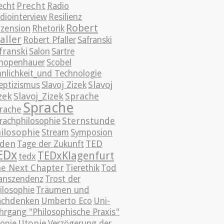
Precht
echt
Radio
diointerview
Resilienz
Robert
zension
Rhetorik
aller
Robert Pfaller
Safranski
franski
Salon
Sartre
hopenhauer
Scobel
nnlichkeit_und Technologie
Slavoj
eptizismus
Slavoj Zizek
zek
Slavoj_Zizek
Sprache
Sprache
rache
Sternstunde
rachphilosophie
ilosophie
Stream
Symposion
TED
üden
Tage der Zukunft
EDx
TEDxKlagenfurt
tedx
e Next Chapter
Tierethik
Tod
anszendenz
Trost der
ilosophie
Träumen und
chdenken
Umberto Eco
Uni-
hrgang "Philosophische Praxis"
Utopie
opie
Verzögerung der