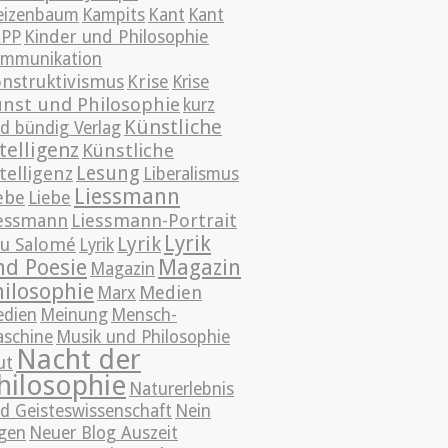
izenbaum
Kampits
Kant
Kant
APP
Kinder und Philosophie
mmunikation
nstruktivismus
Krise
Krise
nst und Philosophie
kurz
Künstliche
d bündig Verlag
telligenz
Künstliche
Lesung
telligenz
Liberalismus
Liessmann
ebe
Liebe
essmann
Liessmann-Portrait
Lyrik
Lyrik
u Salomé
Lyrik
nd Poesie
Magazin
Magazin
hilosophie
Medien
Marx
dien
Meinung
Mensch-
schine
Musik und Philosophie
Nacht der
ut
hilosophie
Naturerlebnis
d Geisteswissenschaft
Nein
gen
Neuer Blog Auszeit