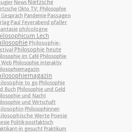
Nietzsche
News
ugier
etzsche
Okto TV: Philosophie
Passagen
 Gespräch
Pandemie
rlag
pfaller
Paul Feyerabend
antasie
philcologne
hilosophicum Lech
hilosophie
Philosophie-
Philosophie heute
stival
ilosophie im Café
Philosophie
 Web
Philosophie interaktiv
ilosophiemagazin
hilosophiemagazin
ilosophie to go
Philosophie
d Buch
Philosophie und Geld
ilosophie und Nacht
ilosophie und Wirtschaft
ilosophin
Philosophinnen
ilosophische Werte
Poesie
esie
Politik
postfaktisch
aktikant-in gesucht
Praktikum