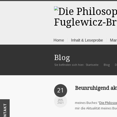
Home
Inhalt & Leseprobe
Mar
Blog
Sie befinden sich hier:
Startseite
Blog
»
D
»
Beunruhigend akt
21
JAN.
meines Buches “
Die Philos
2021
KONTAKT
mir die Aktualität meines B