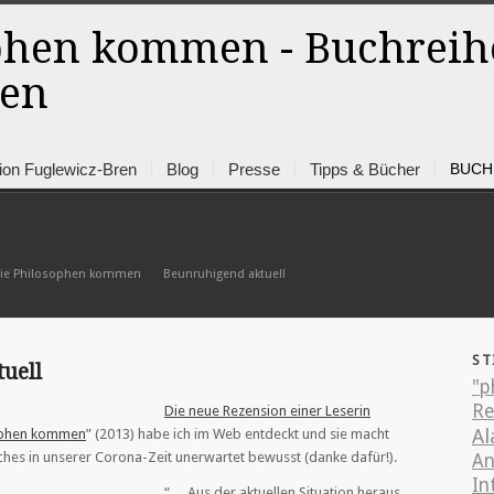
ion Fuglewicz-Bren
Blog
Presse
Tipps & Bücher
BUCH
ie Philosophen kommen
Beunruhigend aktuell
»
ST
uell
"p
R
Die neue Rezension einer Leserin
Al
ophen kommen
” (2013) habe ich im Web entdeckt und sie macht
uches in unserer Corona-Zeit unerwartet bewusst (danke dafür!).
An
In
“… Aus der aktuellen Situation heraus