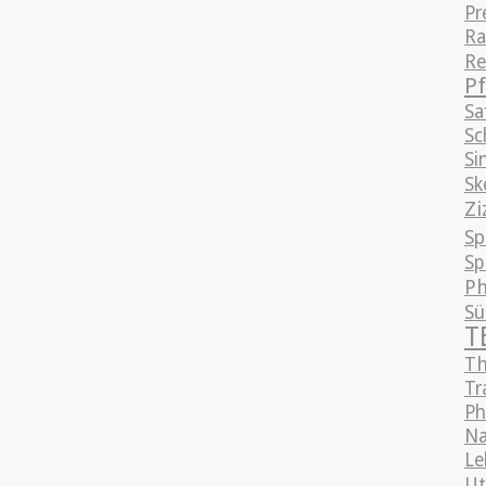
Pr
Ra
Re
Pf
Sa
Sc
Si
Sk
Zi
Sp
Sp
Ph
S
T
Th
Tr
Ph
Na
Le
Ut