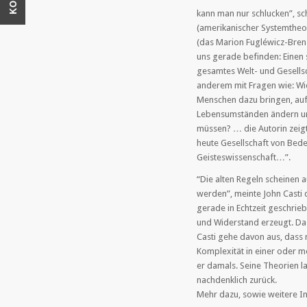
kann man nur schlucken”, sch
(amerikanischer Systemtheor
(das Marion Fugléwicz-Bren 
uns gerade befinden: Einen 
gesamtes Welt- und Gesells
anderem mit Fragen wie: Wi
Menschen dazu bringen, auf
Lebensumständen ändern un
müssen? … die Autorin zeigt 
heute Gesellschaft von Bedeu
Geisteswissenschaft…”.
“Die alten Regeln scheinen 
werden”, meinte John Casti
gerade in Echtzeit geschrieb
und Widerstand erzeugt. Das 
Casti gehe davon aus, dass n
Komplexität in einer oder m
er damals. Seine Theorien la
nachdenklich zurück.
Mehr dazu, sowie weitere I