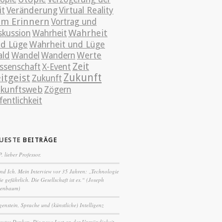
it
Veränderung
Virtual Reality
m Erinnern
Vortrag und
Wahrheit
skussion
Wahrheit
d Lüge
Wahrheit und Lüge
ld
Wandel
Wandern
Werte
Zeit
ssenschaft
X-Event
itgeist
Zukunft
Zukunft
kunftsweb
Zögern
fentlichkeit
UESTE
BEITRÄGE
P. lieber Professor.
nd Ich. Mein Interview vor 35 Jahren: „Technologie
nie gefährlich. Die Gesellschaft ist es.“ (Joseph
zenbaum)
genstein, Sprache und (künstliche) Intelligenz
eutes Denken. Die neue Lust an der Unmündigkeit