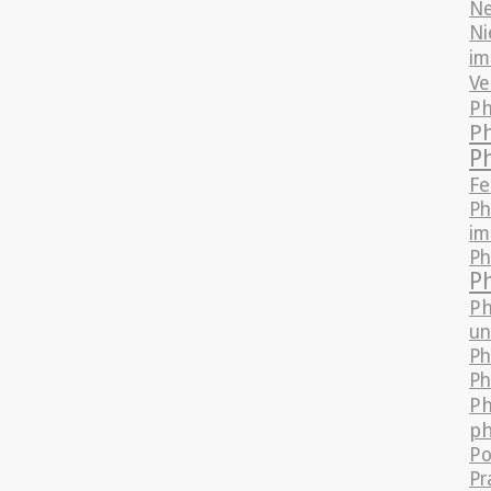
Ne
Ni
im
Ve
Ph
P
P
Fe
Ph
im
Ph
P
Ph
un
Ph
Ph
Ph
ph
Po
Pr