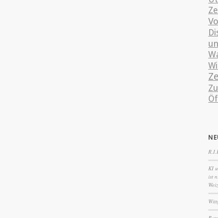
Ze
Vo
Di
un
Wa
Wi
Ze
Zu
Öf
NE
R.I.
KI u
ist 
Wei
Witt
Betr