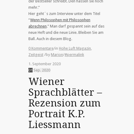
der Bestseller schreibt. Den hassen sie noch
mehr.”
Hier geht´s zum Interview unter dem Titel
“
Wenn Philosophen mit Philosophen
abrechnen
.” Man darf gespannt sein auf das
neue Heft und die neue Linie. Bleiben Sie am
Ball. Auch in diesem Blog.
0 Kommentare
/
in
Hohe Luft Magazin
,
Zeitgeist
/
by
Marion
/
#permalink
1. September 2020
01
Sep.
2020
Wiener
Sprachblätter –
Rezension zum
Portrait K.P.
Liessmann