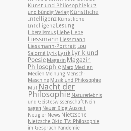
Kunst und Philosophie
kurz
Künstliche
und bündig Verlag
Intelligenz
Künstliche
Lesung
Intelligenz
Liebe
Liberalismus
Liebe
Liessmann
Liessmann
Liessmann-Portrait
Lou
Lyrik und
Lyrik
Salomé
Lyrik
Poesie
Magazin
Magazin
Philosophie
Medien
Marx
Medien
Meinung
Mensch-
Maschine
Musik und Philosophie
Nacht der
Mut
Philosophie
Naturerlebnis
und Geisteswissenschaft
Nein
sagen
Neuer Blog Auszeit
Nietzsche
News
Neugier
Nietzsche
Okto TV: Philosophie
im Gespräch
Pandemie