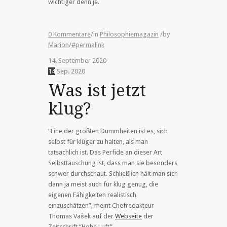
wichtiger denn je.
0 Kommentare
/
in
Philosophiemagazin
/
by
Marion
/
#permalink
14. September 2020
14
Sep.
2020
Was ist jetzt
klug?
“Eine der größten Dummheiten ist es, sich
selbst für klüger zu halten, als man
tatsächlich ist. Das Perfide an dieser Art
Selbsttäuschung ist, dass man sie besonders
schwer durchschaut. Schließlich hält man sich
dann ja meist auch für klug genug, die
eigenen Fähigkeiten realistisch
einzuschätzen”, meint Chefredakteur
Thomas Vašek auf der
Webseite
der
Zeitschrift “Hohe Luft”.