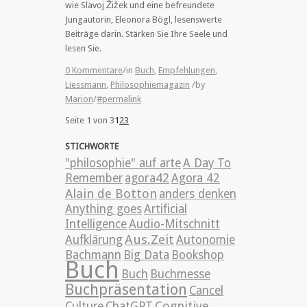
wie Slavoj Žižek und eine befreundete
Jungautorin, Eleonora Bögl, lesenswerte
Beiträge darin. Stärken Sie Ihre Seele und
lesen Sie.
0 Kommentare
/
in
Buch
,
Empfehlungen
,
Liessmann
,
Philosophiemagazin
/
by
Marion
/
#permalink
Seite 1 von 3
1
2
3
STICHWORTE
"philosophie" auf arte
A Day To
Remember
agora42
Agora 42
Alain de Botton
anders denken
Anything goes
Artificial
Intelligence
Audio-Mitschnitt
Aus.Zeit
Aufklärung
Autonomie
Bachmann
Big Data
Bookshop
Buch
Buch
Buchmesse
Buchpräsentation
Cancel
Cognitive
Culture
ChatGPT