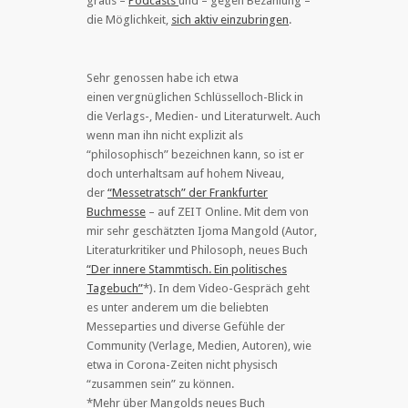
gratis –
Podcasts
und – gegen Bezahlung –
die Möglichkeit,
sich aktiv einzubringen
.
Sehr genossen habe ich etwa
einen vergnüglichen Schlüsselloch-Blick in
die Verlags-, Medien- und Literaturwelt. Auch
wenn man ihn nicht explizit als
“philosophisch” bezeichnen kann, so ist er
doch unterhaltsam auf hohem Niveau,
der
“Messetratsch” der Frankfurter
Buchmesse
– auf ZEIT Online. Mit dem von
mir sehr geschätzten Ijoma Mangold (Autor,
Literaturkritiker und Philosoph, neues Buch
“Der innere Stammtisch. Ein politisches
Tagebuch”
*). In dem Video-Gespräch geht
es unter anderem um die beliebten
Messeparties und diverse Gefühle der
Community (Verlage, Medien, Autoren), wie
etwa in Corona-Zeiten nicht physisch
“zusammen sein” zu können.
*Mehr über Mangolds neues Buch