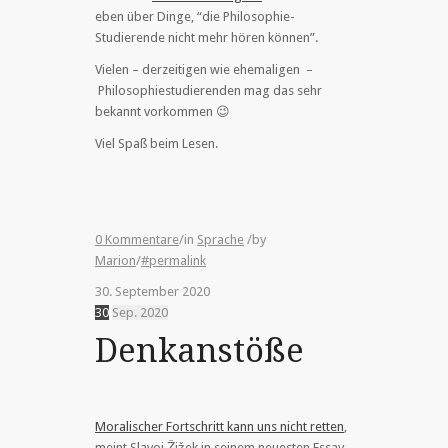
eben über Dinge, “die Philosophie-
Studierende nicht mehr hören können”.
Vielen – derzeitigen wie ehemaligen –
Philosophiestudierenden mag das sehr
bekannt vorkommen 😉
Viel Spaß beim Lesen.
0 Kommentare
/
in
Sprache
/
by
Marion
/
#permalink
30. September 2020
30
Sep.
2020
Denkanstöße
Moralischer Fortschritt kann uns nicht retten
,
meint
Slavoj Žižek
in seinem neuesten Essay,