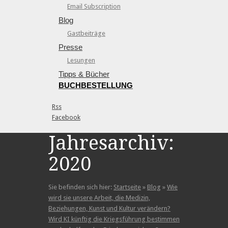
Email Subscription
Blog
Gastbeiträge
Presse
Lesungen
Tipps & Bücher
BUCHBESTELLUNG
Rss
Facebook
Jahresarchiv:
2020
Sie befinden sich hier:
Startseite
»
Blog
»
Wie
wird sie unsere Arbeit, die Medizin,
Beziehungen, Kunst und Kultur verändern?
Wird KI künftig die Kriegsführung bestimmen