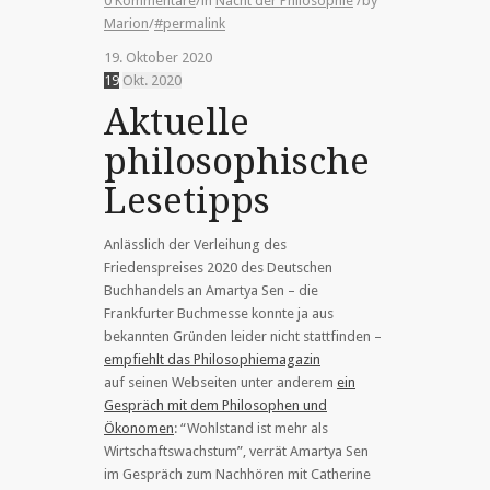
0 Kommentare
/
in
Nacht der Philosophie
/
by
Marion
/
#permalink
19. Oktober 2020
19
Okt.
2020
Aktuelle
philosophische
Lesetipps
Anlässlich der Verleihung des
Friedenspreises 2020 des Deutschen
Buchhandels an Amartya Sen – die
Frankfurter Buchmesse konnte ja aus
bekannten Gründen leider nicht stattfinden –
empfiehlt das Philosophiemagazin
auf seinen Webseiten unter anderem
ein
Gespräch mit dem Philosophen und
Ökonomen
: “Wohlstand ist mehr als
Wirtschaftswachstum”, verrät Amartya Sen
im Gespräch zum Nachhören mit Catherine