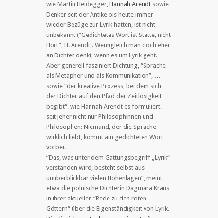
wie Martin Heidegger,
Hannah Arendt
sowie
Denker seit der Antike bis heute immer
wieder Bezüge zur Lyrik hatten, ist nicht
unbekannt (“Gedichtetes Wort ist Stätte, nicht
Hort”, H. Arendt). Wenngleich man doch eher
an Dichter denkt, wenn es um Lyrik geht.
Aber generell fasziniert Dichtung, “Sprache
als Metapher und als Kommunikation”, …
sowie “der kreative Prozess, bei dem sich
der Dichter auf den Pfad der Zeitlosigkeit
begibt“, wie Hannah Arendt es formuliert,
seit jeher nicht nur Philosophinnen und
Philosophen: Niemand, der die Sprache
wirklich liebt, kommt am gedichteten Wort
vorbei.
“Das, was unter dem Gattungsbegriff „Lyrik“
verstanden wird, besteht selbst aus
unüberblickbar vielen Höhenlagen”, meint
etwa die polnische Dichterin Dagmara Kraus
in ihrer aktuellen “Rede zu den roten
Göttern“ über die Eigenständigkeit von Lyrik.