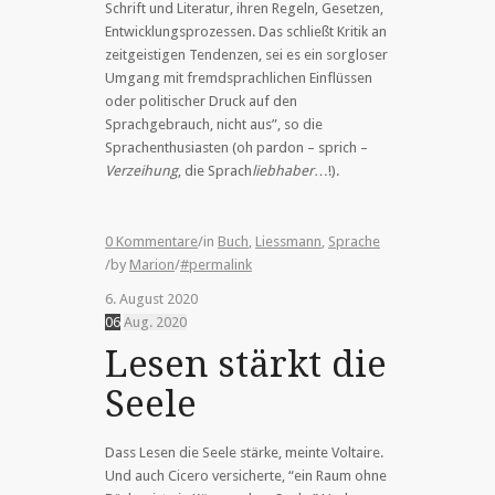
Schrift und Literatur, ihren Regeln, Gesetzen,
Entwicklungsprozessen. Das schließt Kritik an
zeitgeistigen Tendenzen, sei es ein sorgloser
Umgang mit fremdsprachlichen Einflüssen
oder politischer Druck auf den
Sprachgebrauch, nicht aus”, so die
Sprachenthusiasten (oh pardon – sprich –
Verzeihung
, die Sprach
liebhaber
…!).
0 Kommentare
/
in
Buch
,
Liessmann
,
Sprache
/
by
Marion
/
#permalink
6. August 2020
06
Aug.
2020
Lesen stärkt die
Seele
Dass Lesen die Seele stärke, meinte Voltaire.
Und auch Cicero versicherte, “ein Raum ohne