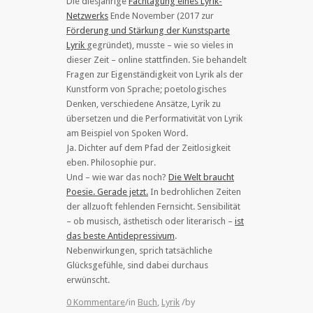
Die diesjährige
Fachtagung eines Lyrik-
Netzwerks
Ende November (2017 zur
Förderung und Stärkung der Kunstsparte
Lyrik
gegründet), musste – wie so vieles in
dieser Zeit – online stattfinden. Sie behandelt
Fragen zur Eigenständigkeit von Lyrik als der
Kunstform von Sprache; poetologisches
Denken, verschiedene Ansätze, Lyrik zu
übersetzen und die Performativität von Lyrik
am Beispiel von Spoken Word.
Ja. Dichter auf dem Pfad der Zeitlosigkeit
eben. Philosophie pur.
Und – wie war das noch?
Die Welt braucht
Poesie. Gerade jetzt.
In bedrohlichen Zeiten
der allzuoft fehlenden Fernsicht. Sensibilität
– ob musisch, ästhetisch oder literarisch –
ist
das beste Antidepressivum
.
Nebenwirkungen, sprich tatsächliche
Glücksgefühle, sind dabei durchaus
erwünscht.
0 Kommentare
/
in
Buch
,
Lyrik
/
by