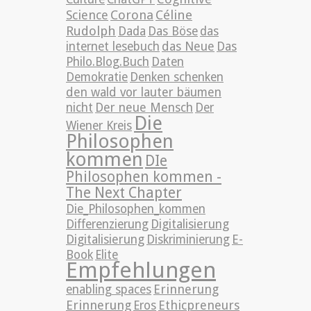
Science
Corona
Céline
Rudolph
Dada
Das Böse
das
internet lesebuch
das Neue
Das
Philo.Blog.Buch
Daten
Demokratie
Denken schenken
den wald vor lauter bäumen
nicht
Der neue Mensch
Der
Die
Wiener Kreis
Philosophen
kommen
DIe
Philosophen kommen -
The Next Chapter
Die_Philosophen_kommen
Differenzierung
Digitalisierung
Digitalisierung
Diskriminierung
E-
Book
Elite
Empfehlungen
Erinnerung
enabling spaces
Erinnerung
Ethicpreneurs
Eros