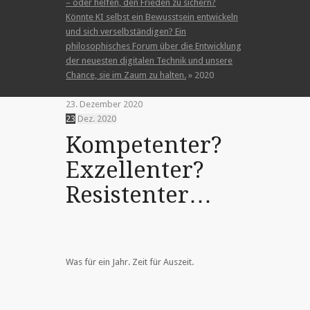
– oder helfen, den Frieden zu sichern?
Könnte KI selbst ein Bewusstsein entwickeln
und sich verselbständigen? Ein
philosophisches Forum über die Entwicklung
der neuesten digitalen Technik und unsere
Chance, sie im Zaum zu halten.
»
2020
23. Dezember 2020
23
Dez.
2020
Kompetenter?
Exzellenter?
Resistenter…
Was für ein Jahr. Zeit für Auszeit.