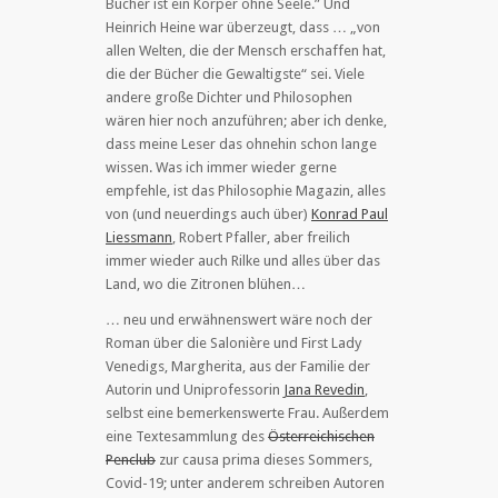
Bücher ist ein Körper ohne Seele.” Und
Heinrich Heine war überzeugt, dass … „von
allen Welten, die der Mensch erschaffen hat,
die der Bücher die Gewaltigste“ sei. Viele
andere große Dichter und Philosophen
wären hier noch anzuführen; aber ich denke,
dass meine Leser das ohnehin schon lange
wissen. Was ich immer wieder gerne
empfehle, ist das Philosophie Magazin, alles
von (und neuerdings auch über)
Konrad Paul
Liessmann
, Robert Pfaller, aber freilich
immer wieder auch Rilke und alles über das
Land, wo die Zitronen blühen…
… neu und erwähnenswert wäre noch der
Roman über die Salonière und First Lady
Venedigs, Margherita, aus der Familie der
Autorin und Uniprofessorin
Jana Revedin
,
selbst eine bemerkenswerte Frau. Außerdem
eine Textesammlung des
Österreichischen
Penclub
zur causa prima dieses Sommers,
Covid-19; unter anderem schreiben Autoren