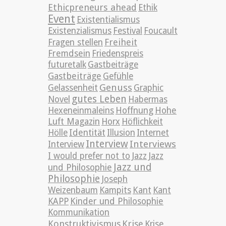
Ethicpreneurs ahead
Ethik
Event
Existentialismus
Existenzialismus
Festival
Foucault
Freiheit
Fragen stellen
Fremdsein
Friedenspreis
futuretalk
Gastbeiträge
Gastbeiträge
Gefühle
Genuss
Gelassenheit
Graphic
gutes Leben
Novel
Habermas
Hexeneinmaleins
Hoffnung
Hohe
Luft Magazin
Horx
Höflichkeit
Hölle
Identität
Illusion
Internet
Interview
Interviews
Interview
Jazz
I would prefer not to
Jazz
Jazz und
und Philosophie
Philosophie
Joseph
Weizenbaum
Kampits
Kant
Kant
KAPP
Kinder und Philosophie
Kommunikation
Konstruktivismus
Krise
Krise